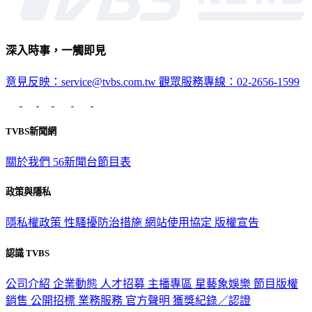
深入時事，一觸即見
意見反映：service@tvbs.com.tw
觀眾服務專線：02-2656-1599
TVBS新聞網
關於我們
56新聞台節目表
政策與隱私
隱私權政策
性騷擾防治措施
網站使用協定
版權宣告
認識 TVBS
公司介紹
企業動態
人才招募
主播專區
星藝象娛樂
節目版權
銷售
公開招標
業務服務
官方聲明
獲獎紀錄／認證