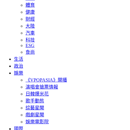
體育
健康
財經
大陸
汽車
科技
ESG
食尚
生活
政治
娛樂
《VPOPASIA》開播
演唱會搶票情報
日韓爆米花
歌手動態
綜藝星聞
戲劇星聞
娛樂電影院
國際