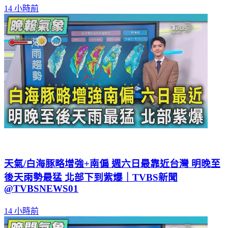
天氣/白海豚略增強+南偏 週六日最靠近台灣 明晚至
後天雨勢最猛 北部下到紫爆｜TVBS新聞
@TVBSNEWS01
14 小時前