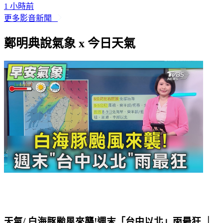
更多影音新聞
鄭明典說氣象 x 今日天氣
天氣/ 白海豚颱風來襲!週末「台中以北」雨最狂 ｜
氣象主播 劉育瑄｜早安氣象｜TVBS新聞 20260808