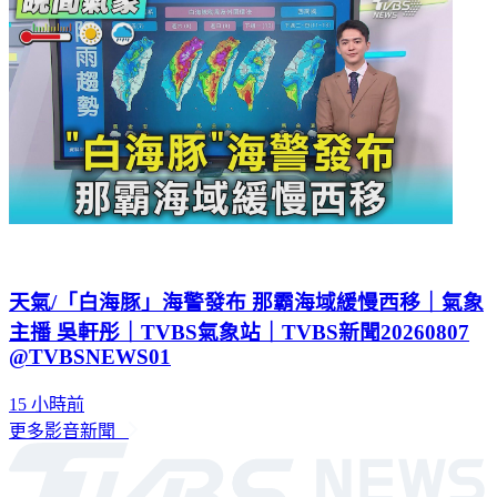
天氣/「白海豚」海警發布 那霸海域緩慢西移｜氣象
主播 吳軒彤｜TVBS氣象站｜TVBS新聞20260807
@TVBSNEWS01
15 小時前
更多影音新聞