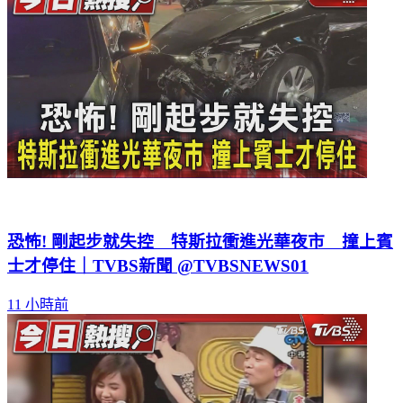
恐怖! 剛起步就失控 特斯拉衝進光華夜市 撞上賓
士才停住｜TVBS新聞 @TVBSNEWS01
11 小時前