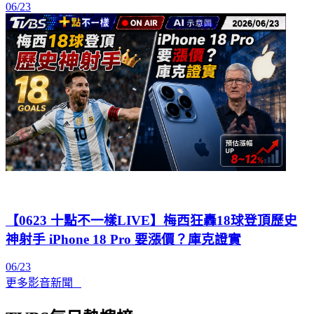
【0623 十點不一樣LIVE】梅西狂轟18球登頂歷史
神射手 iPhone 18 Pro 要漲價？庫克證實
06/23
更多影音新聞
TVBS每日熱搜榜