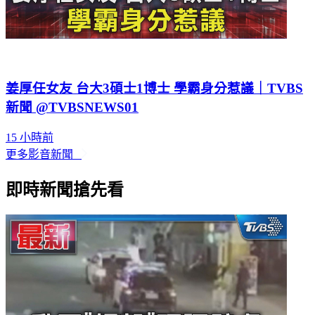
姜厚任女友 台大3碩士1博士 學霸身分惹議｜TVBS
新聞 @TVBSNEWS01
15 小時前
更多影音新聞
即時新聞搶先看