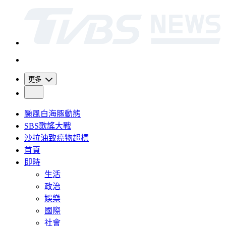
更多
颱風白海豚動態
SBS歌謠大戰
沙拉油致癌物超標
首頁
即時
生活
政治
娛樂
國際
社會