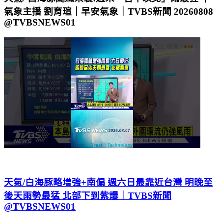
@TVBSNEWS01
天氣/白海豚略增強+南偏 週六日最靠近台灣 明晚至
後天雨勢最猛 北部下到紫爆｜TVBS新聞
@TVBSNEWS01
14 小時前