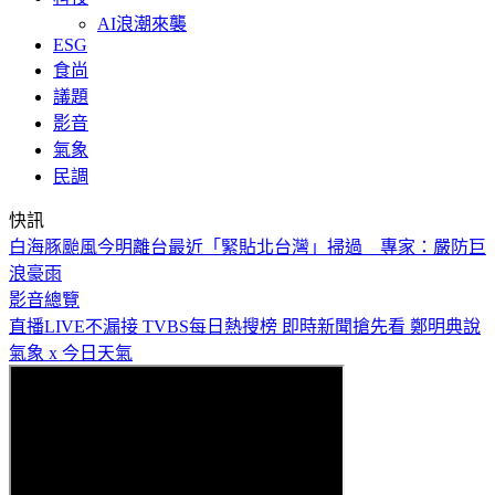
AI浪潮來襲
ESG
食尚
議題
影音
氣象
民調
快訊
《夏日活動》花蓮FUN暑假 即將成真火舞秀 加碼重現
影音總覽
直播LIVE不漏接
TVBS每日熱搜榜
即時新聞搶先看
鄭明典說
氣象 x 今日天氣