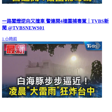
一路闖燈逆向又撞車 警連開4槍圍捕毒駕｜TVBS新
聞 @TVBSNEWS01
1 小時前
白海豚步步逼近! 凌晨「大雷雨」狂炸台中｜TVBS