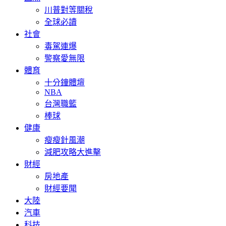
川普對等關稅
全球必讀
社會
毒駕連爆
警察愛無限
體育
十分鐘體壇
NBA
台灣職籃
棒球
健康
瘦瘦針風潮
減肥攻略大進擊
財經
房地產
財經要聞
大陸
汽車
科技