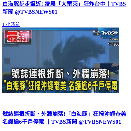
新聞 @TVBSNEWS01
1 小時前
號誌連根折斷、外牆崩落!「白海豚」狂掃沖繩奄美
名護逾6千戶停電 ｜TVBS新聞 @TVBSNEWS01
1 小時前