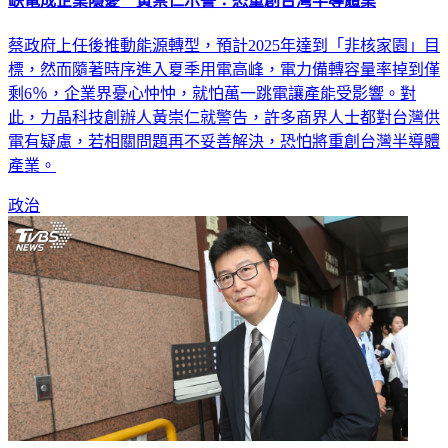
缺電成企業隱憂 黃崇仁示警：恐重創台灣半導體業
蔡政府上任後推動能源轉型，預計2025年達到「非核家園」目
標，然而隨著時序進入夏季用電高峰，電力備轉容量率掉到僅
剩6％，企業界憂心忡忡，就怕萬一跳電讓產能受影響。對
此，力晶科技創辦人黃崇仁就警告，許多商界人士都對台灣供
電有疑慮，若相關問題再不妥善解決，恐怕將重創台灣半導體
產業。
政治