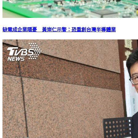
缺電成企業隱憂 黃崇仁示警：恐重創台灣半導體業