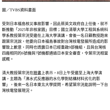
圖／TVBS資料畫面
受到日本福島核災事故影響，因此蔡英文政府自上任後，就不
斷推動「2025年非核家園」目標；國立清華大學工程與系統科
學系教授葉宗洸受邀在上海大學演講，會後一名日籍教授跑來
跟葉宗洸說，他要向日本福島事故對台灣核電發展所造成的影
響致上歉意，同時也透露日本已經重啟9部機組，且與台灣核
四廠相同的6號機與7號機都通過日本安全審查，令葉宗洸相當
感概。
清大教授葉宗洸在
臉書
上表示，8日上午受邀至上海大學演
講，主題為「沸水式反應器的水化學對結構材料劣化的影
響」，後來一名日本東北大學提問，希望葉宗洸能說明一下台
灣核電發展現況。