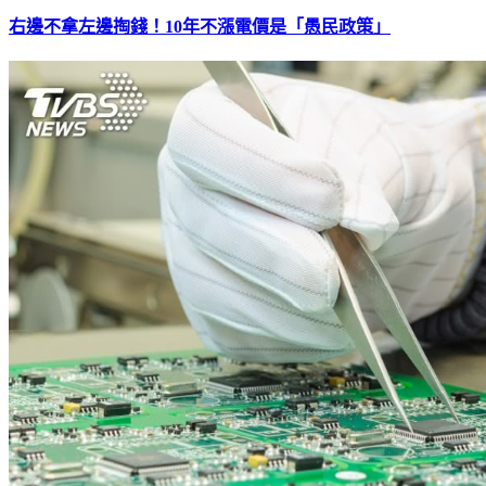
右邊不拿左邊掏錢！10年不漲電價是「愚民政策」