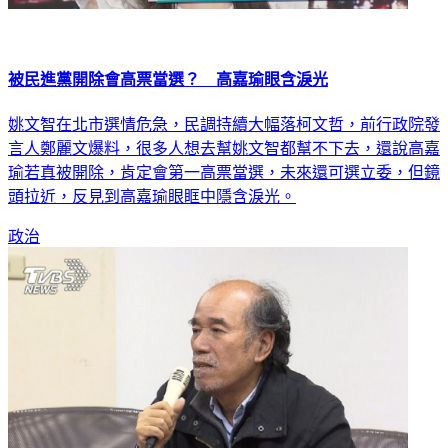
被民進黨開除會高票當選？ 高嘉瑜眼含淚光
姚文智在北市選情危急，民調持續大幅落柯文哲，前行政院發
言人鄭麗文爆料，很多人想去幫姚文智都幫不下去，還說高嘉
瑜若真被開除，肯定會第一高票當選，未來還可選立委，但鏡
頭拉近，反見到高嘉瑜眼眶中隱含淚光。
政治