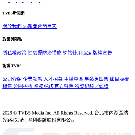
TVBS新聞網
關於我們
56新聞台節目表
政策與隱私
隱私權政策
性騷擾防治措施
網站使用協定
版權宣告
認識 TVBS
公司介紹
企業動態
人才招募
主播專區
星藝象娛樂
節目版權
銷售
公開招標
業務服務
官方聲明
獲獎紀錄／認證
2026 © TVBS Media Inc. All Rights Reserved. 台北市內湖區瑞
光路451號 | 聯利媒體股份有限公司