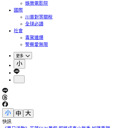
娛樂電影院
國際
川普對等關稅
全球必讀
社會
毒駕連爆
警察愛無限
更多
快訊