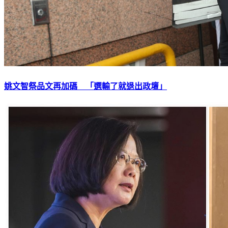
姚文智祭品文再加碼 「選輸了就退出政壇」