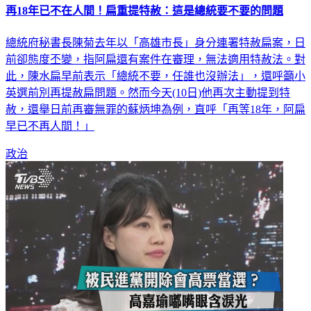
再18年已不在人間！扁重提特赦：這是總統要不要的問題
總統府秘書長陳菊去年以「高雄市長」身分連署特赦扁案，日
前卻態度丕變，指阿扁還有案件在審理，無法適用特赦法。對
此，陳水扁早前表示「總統不要，任誰也沒辦法」，還呼籲小
英選前別再提赦扁問題。然而今天(10日)他再次主動提到特
赦，還舉日前再審無罪的蘇炳坤為例，直呼「再等18年，阿扁
早已不再人間！」
政治