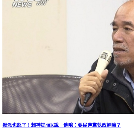
獨派也怒了！賴神提48K說 他嗆：要民進黨執政幹嘛？