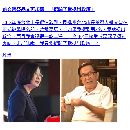
姚文智祭品文再加碼 「選輸了就退出政壇」
2018年底台北市長選情激烈，民進黨台北市長參選人姚文智在
正式被黨提名前，曾發豪語，「如果我選到第3名，我就退出
政治，而且我會退得一乾二淨」；今(10)日接受《蔻蔻早餐》
專訪，更加碼說「我只要選輸了就退出政壇」。
政治