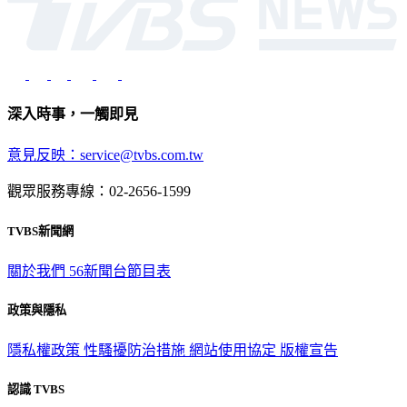
深入時事，一觸即見
意見反映：service@tvbs.com.tw
觀眾服務專線：02-2656-1599
TVBS新聞網
關於我們
56新聞台節目表
政策與隱私
隱私權政策
性騷擾防治措施
網站使用協定
版權宣告
認識 TVBS