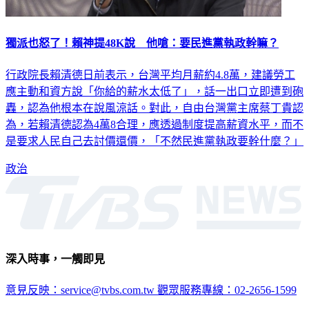
獨派也怒了！賴神提48K說 他嗆：要民進黨執政幹嘛？
行政院長賴清德日前表示，台灣平均月薪約4.8萬，建議勞工
應主動和資方說「你給的薪水太低了」，話一出口立即遭到砲
轟，認為他根本在說風涼話。對此，自由台灣黨主席蔡丁貴認
為，若賴清德認為4萬8合理，應透過制度提高薪資水平，而不
是要求人民自己去討價還價，「不然民進黨執政要幹什麼？」
政治
深入時事，一觸即見
意見反映：service@tvbs.com.tw
觀眾服務專線：02-2656-1599