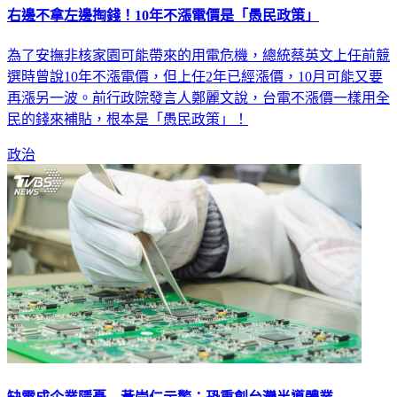
右邊不拿左邊掏錢！10年不漲電價是「愚民政策」
為了安撫非核家園可能帶來的用電危機，總統蔡英文上任前競
選時曾說10年不漲電價，但上任2年已經漲價，10月可能又要
再漲另一波。前行政院發言人鄭麗文說，台電不漲價一樣用全
民的錢來補貼，根本是「愚民政策」！
政治