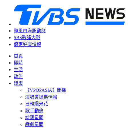
颱風白海豚動態
SBS歌謠大戰
優惠好康情報
首頁
即時
生活
政治
娛樂
《VPOPASIA》開播
演唱會搶票情報
日韓爆米花
歌手動態
綜藝星聞
戲劇星聞