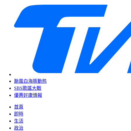
颱風白海豚動態
SBS歌謠大戰
優惠好康情報
首頁
即時
生活
政治