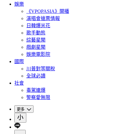
娛樂
《VPOPASIA》開播
演唱會搶票情報
日韓爆米花
歌手動態
綜藝星聞
戲劇星聞
娛樂電影院
國際
川普對等關稅
全球必讀
社會
毒駕連爆
警察愛無限
更多