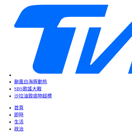
颱風白海豚動態
SBS歌謠大戰
沙拉油致癌物超標
首頁
即時
生活
政治