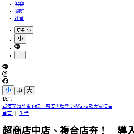
娛樂
國際
社會
更多
快訊
《花蓮好FUN》YOYO家族互動秀 每週六日花蓮鯉魚潭演出
首頁
｜
生活
超商店中店、複合店夯！ 導