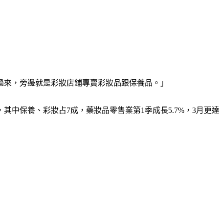
過來，旁邊就是彩妝店鋪專賣彩妝品跟保養品。」
中保養、彩妝占7成，藥妝品零售業第1季成長5.7%，3月更達