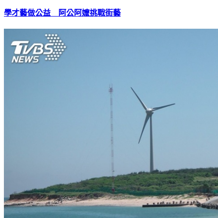
學才藝做公益 阿公阿嬤挑戰街藝