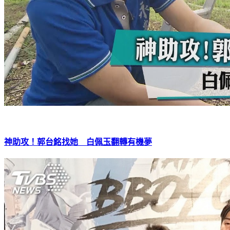
神助攻！郭台銘找她 白佩玉翻轉有機夢