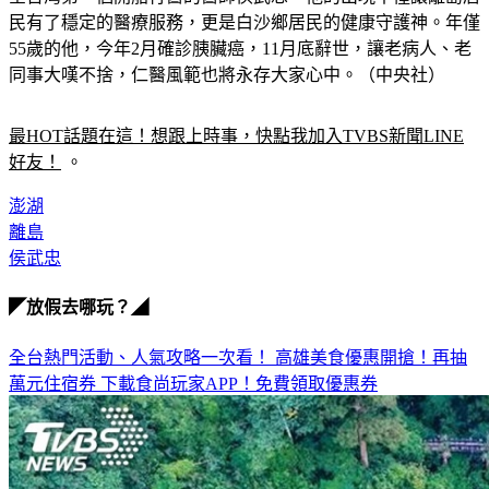
55歲的他，今年2月確診胰臟癌，11月底辭世，讓老病人、老
同事大嘆不捨，仁醫風範也將永存大家心中。（中央社）
最HOT話題在這！想跟上時事，快點我加入TVBS新聞LINE
好友！
 。
澎湖
離島
侯武忠
◤放假去哪玩？◢
全台熱門活動、人氣攻略一次看！
高雄美食優惠開搶！再抽
萬元住宿券
下載食尚玩家APP！免費領取優惠券