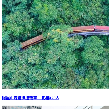
阿里山森鐵擦撞轎車 影響120人