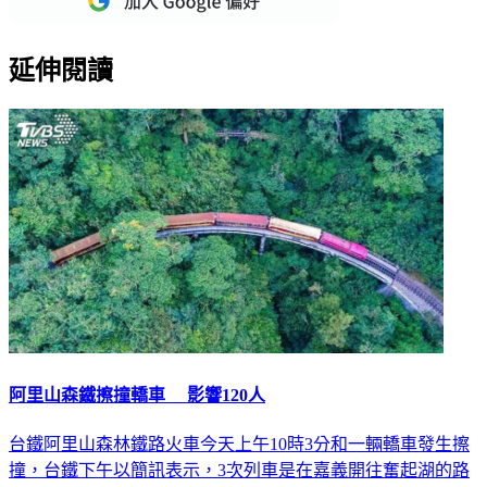
延伸閱讀
阿里山森鐵擦撞轎車 影響120人
台鐵阿里山森林鐵路火車今天上午10時3分和一輛轎車發生擦
撞，台鐵下午以簡訊表示，3次列車是在嘉義開往奮起湖的路
上，於34號平交道發生擦撞意外，總計影響120人。