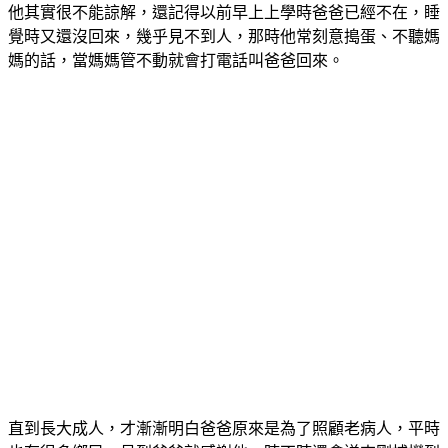
覺時又還沒回來，幾乎見不到人，那時他常刻意搗蛋、不聽媽
媽的話，當媽媽管不動就會打電話叫爸爸回來。
直到長大成人，才漸漸明白爸爸原來是為了照顧老病人，平時
也有很多鄉民一見到爸爸就感謝他，時不時還會送來剛捕撈到