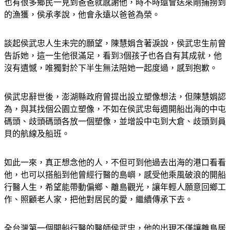
的漁獲，侯承孝說，他會永遠以爸爸為榮。
談起侯武忠人生未完的願望，陳慧娟含著淚說，侯武忠生前曾
告訴她，這一生他很滿足，看到3個孩子也各自有其成就，他
沒有遺憾，唯獨對於下半生無法陪她一起度過，感到抱歉。
侯武忠辭世後，澎湖縣政府曾提出設立塑像想法，但陳慧娟認
為，與其找個公園立塑像，不如在侯武忠每週開船出海的中屯
碼頭、歧頭碼頭各放一個塑像，並增設中屯到大倉、歧頭到員
貝的航線及船班。
如此一來，真正想念他的人，不但可到他過去出海的港口看看
他，也可以搭船到他曾經行醫的島嶼，感受他乘風破浪的開船
行醫人生，希望能帶動偏鄉、離島觀光，讓年輕人願意回鄉工
作、照顧老人家，把他對居民的愛，繼續傳承下去。
全台灣第一個開船行醫的醫師侯武忠，他的出現不僅讓離島居
民有了穩定的醫療服務，更是白沙鄉居民的健康守護神。年僅