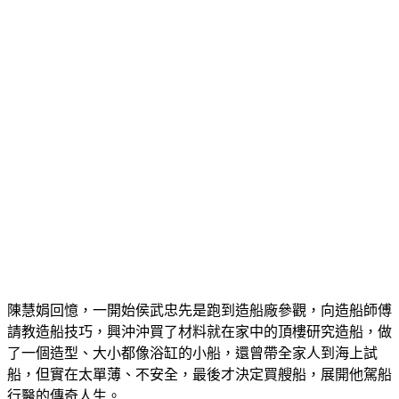
陳慧娟回憶，一開始侯武忠先是跑到造船廠參觀，向造船師傅
請教造船技巧，興沖沖買了材料就在家中的頂樓研究造船，做
了一個造型、大小都像浴缸的小船，還曾帶全家人到海上試
船，但實在太單薄、不安全，最後才決定買艘船，展開他駕船
行醫的傳奇人生。