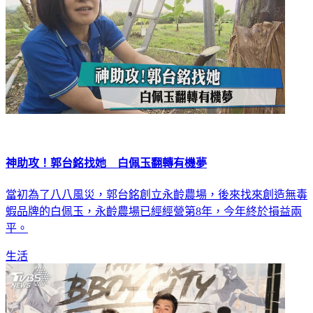
神助攻！郭台銘找她 白佩玉翻轉有機夢
當初為了八八風災，郭台銘創立永齡農場，後來找來創造無毒
蝦品牌的白佩玉，永齡農場已經經營第8年，今年終於損益兩
平。
生活