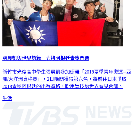
張晨凱與世界尬舞 力拚阿根廷青奧門票
新竹市光復高中學生張晨凱參加街舞「2018夏季青年奧運─亞
洲/大洋洲資格賽」，2日晚間獲得第六名，將前往日本爭取
2018青奧阿根廷的出賽資格，盼用舞技讓世界看見台灣。
生活
深入時事，一觸即見