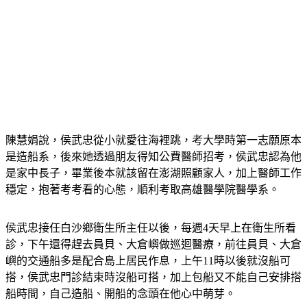
陳慧娟說，侯武忠從小就愛往海裡跳，考大學時第一志願原本
是造船系，後來她透過朋友得知公費醫師招考，侯武忠認為他
是家中長子，畢業後本就該留在澎湖照顧家人，加上醫師工作
穩定，抱著考考看的心態，順利考取高雄醫學院醫學系。
侯武忠接任白沙鄉衛生所主任以後，每週4天早上在衛生所看
診，下午還得趕去員貝、大倉嶼做巡迴醫療，前往員貝、大倉
嶼的交通船多是配合島上居民作息，上午11時以後就沒船可
搭，侯武忠門診結束時沒船可搭，加上包船又不能自己安排搭
船時間，自己造船、開船的念頭在他心中萌芽。