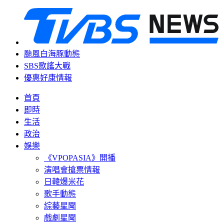
颱風白海豚動態
SBS歌謠大戰
優惠好康情報
首頁
即時
生活
政治
娛樂
《VPOPASIA》開播
演唱會搶票情報
日韓爆米花
歌手動態
綜藝星聞
戲劇星聞