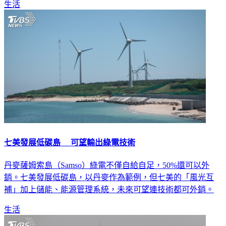
七美發展低碳島 可望輸出綠電技術
丹麥薩姆索島（Samso）綠電不僅自給自足，50%還可以外
銷。七美發展低碳島，以丹麥作為範例，但七美的「風光互
補」加上儲能、能源管理系統，未來可望連技術都可外銷。
生活