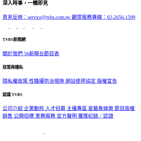
意見反映：service@tvbs.com.tw
觀眾服務專線：02-2656-1599
TVBS新聞網
關於我們
56新聞台節目表
政策與隱私
隱私權政策
性騷擾防治措施
網站使用協定
版權宣告
認識 TVBS
公司介紹
企業動態
人才招募
主播專區
星藝象娛樂
節目版權
銷售
公開招標
業務服務
官方聲明
獲獎紀錄／認證
2026 © TVBS Media Inc. All Rights Reserved. 台北市內湖區瑞