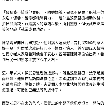
「最初我不贊成他買船」，陳慧娟說，畢竟不是買了船就一勞
永逸，保養、維修都耗時費力，一趟外島巡迴醫療補助的錢，
扣掉加油錢、買給病人的藥錢以後，所剩無幾，但侯武忠總是
笑笑地說「就當成做功德」。
陳慧娟曾向侯武忠抱怨，他對病人這麼好，為何沒想過對家人
好一點？但侯武忠就是放心不下這群老病人，甚至颱風天禁港
也擔心老人家沒看到他會不安心，曾帶著陳慧娟偷偷出海，看
到居民一切無恙才放下心中大石。
這20年以來，侯武忠遠赴偏遠鄉村、離島巡迴醫療，幾乎是風
雨無阻，他曾在話語間透露倦意，希望能調到沒有行政業務的
小離島看診、調養身體，夫妻倆天南地北地聊著退休後的生活
怎麼過，可惜他已無法等到退休了。
面對老是不在家的爸爸，侯武忠的小兒子侯承孝坦言，兒時的
他其實很不能諒解，還記得以前早上上學時爸爸已經不在，睡