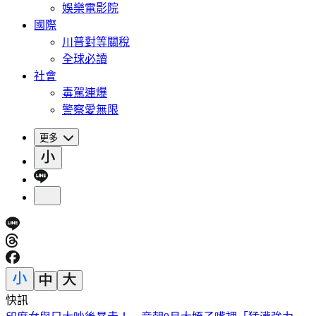
娛樂電影院
國際
川普對等關稅
全球必讀
社會
毒駕連爆
警察愛無限
更多
快訊