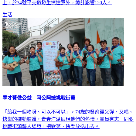
生活
學才藝做公益 阿公阿嬤挑戰街藝
「給我一個吻呀、可以不可以」，74歲的吳俞徑又彈、又唱、
快樂的擺動肢體，青春洋溢展現他們的熱情，團員有志一同要
挑戰街頭藝人認證，把歡笑、快樂放送出去。
生活