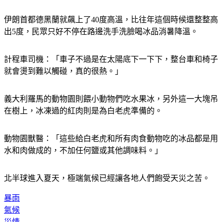
伊朗首都德黑蘭就飆上了40度高溫，比往年這個時候還整整高
出5度，民眾只好不停在路邊洗手洗臉喝冰品消暑降溫。
計程車司機：「車子不過是在太陽底下一下下，整台車和椅子
就會燙到難以觸碰，真的很熱。」
義大利羅馬的動物園則餵小動物們吃水果冰，另外這一大塊吊
在樹上，冰凍過的紅肉則是為白老虎準備的。
動物園獸醫：「這些給白老虎和所有肉食動物吃的冰品都是用
水和肉做成的，不加任何鹽或其他調味料。」
北半球進入夏天，極端氣候已經讓各地人們飽受天災之苦。
暴雨
氣候
災情