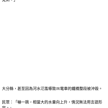
大分縣，甚至因為河水氾濫導致JR電車的鐵橋整段被沖毀。
民眾：「嚇一跳，相當大的水量向上升，情況無法用言語形
容。」