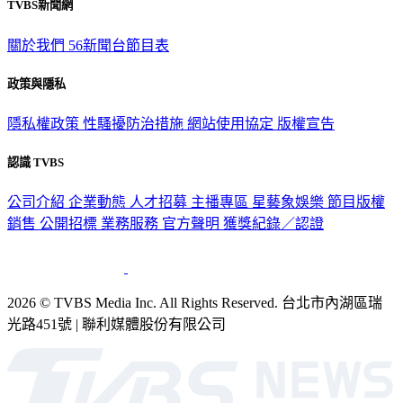
TVBS新聞網
關於我們
56新聞台節目表
政策與隱私
隱私權政策
性騷擾防治措施
網站使用協定
版權宣告
認識 TVBS
公司介紹
企業動態
人才招募
主播專區
星藝象娛樂
節目版權
銷售
公開招標
業務服務
官方聲明
獲獎紀錄／認證
2026 © TVBS Media Inc. All Rights Reserved. 台北市內湖區瑞
光路451號 | 聯利媒體股份有限公司