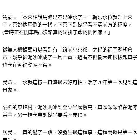
駕駛：「本來想說馬路是不是淹水了，一轉眼水位就升上來
了，雨好像用倒的一樣，下雨下到幾乎看不清前方的程度，
(當時正在開車嗎?)沒錯真的是拚了命的開回家。」
從無人機鏡頭可以看到有「筑前小京都」之稱的福岡縣朝倉
市，幾乎被泥沙淹成了一片土黃，近看不但樹木連根拔起車子
也卡在河裡動彈不得。
民眾：「水就這樣一直流過去好可怕，活了70年第一次見到這
景象。」
隔壁的東峰村，泥沙則淹到至少半層樓高，車頭深深陷在泥濘
當中，另一輛卡車則幾乎要看不見頂。
居民：「真的嚇了一跳，沒發生過這種事，這種雨還是第一次
見到。」