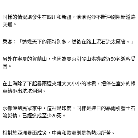
同樣的情況還發生在四川和新疆，滾滾泥沙不斷沖刷阻斷道路
交通。
乘客：「這幾天下的雨特別多，然後在路上泥石流太厲害。」
另外在寧夏的賀蘭山，也因為暴雨引發山洪導致近50名遊客受
困。
在上海除了下起暴雨還夾雜大大小小的冰雹，把停在室外的轎
車給砸出坑坑洞洞。
水都淹到民眾家中，這裡是印度，同樣是連日的暴雨引發土石
流災情，已經造成至少20死。
相對於亞洲暴雨成災，中東和歐洲則是為熱浪所苦。