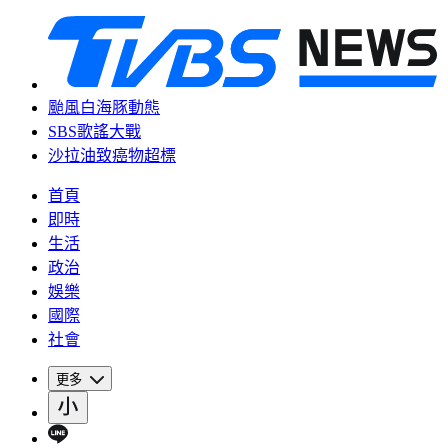
颱風白海豚動態
SBS歌謠大戰
沙拉油致癌物超標
首頁
即時
生活
政治
娛樂
國際
社會
更多