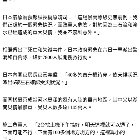
日本氣象廳預報課長梶原靖司：「這場暴雨等級史無前例，我
們正處於一個緊急情況，面臨重大危險，對於因為土石流和淹
水已經造成的重大災情，我並不感到意外。」
相繼傳出了死亡和失蹤事件，日本政府緊急在六日一早派出警
消和自衛隊，總計7800人展開搜救行動。
日本內閣官房長官菅義偉：「40多架直升機待命，依天候狀況
派出6架左右確認受災狀況。」
而同樣豪雨成災河水暴漲的還有大陸的華南地區，其中又以湖
南災情最慘重，受災人數多達1145萬人。
施工負責人：「2台挖土機下午搞好，明天這裡就可以通了，
下面可能不行，下面有100多個地方坍方的，這裡算小的
了。」