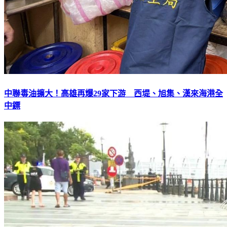
中聯毒油擴大！高雄再爆29家下游 西堤、旭集、漢來海港全
中鏢