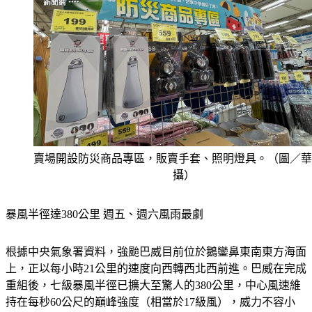
賣場開設防災商品專區，販賣手套、照明燈具。（圖／華
攝）
暴風半徑達380公里 週五、週六風雨最劇
根據中央氣象署資料，強颱巴威目前位於鵝鑾鼻東南東方海面
上，正以每小時21公里的速度向西轉西北西前進。巴威在完成
重組後，七級暴風半徑已擴大至驚人的380公里，中心風速維