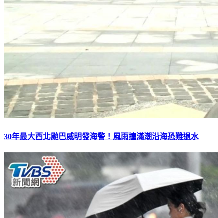
30年最大西北颱巴威明發海警！風雨撞滿潮沿海恐難退水