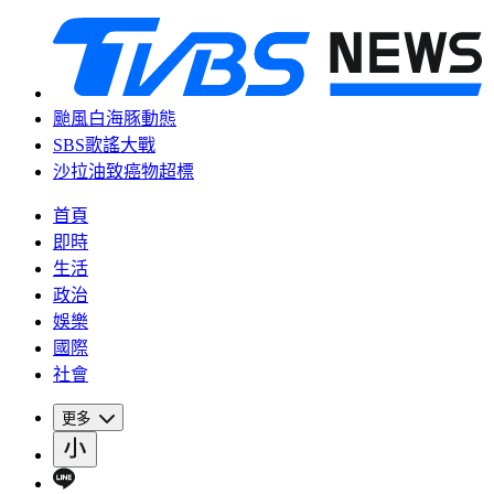
颱風白海豚動態
SBS歌謠大戰
沙拉油致癌物超標
首頁
即時
生活
政治
娛樂
國際
社會
更多