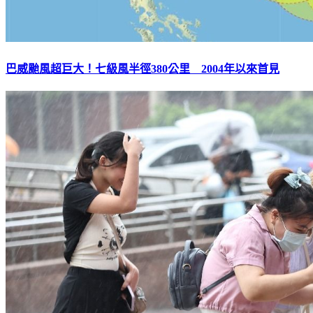
巴威颱風超巨大！七級風半徑380公里 2004年以來首見