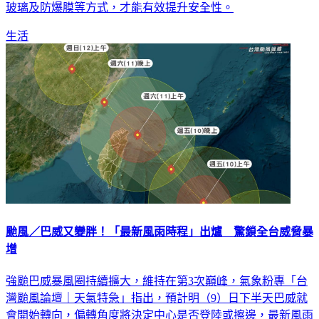
能降低耐風壓性能，建議民眾改採符合國家標準的門窗、強化
玻璃及防爆膜等方式，才能有效提升安全性。
生活
颱風／巴威又變胖！「最新風雨時程」出爐 驚鎖全台威脅暴
增
強颱巴威暴風圈持續擴大，維持在第3次巔峰，氣象粉專「台
灣颱風論壇｜天氣特急」指出，預計明（9）日下半天巴威就