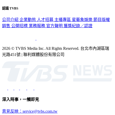
隱私權政策
性騷擾防治措施
網站使用協定
版權宣告
認識 TVBS
公司介紹
企業動態
人才招募
主播專區
星藝象娛樂
節目版權
銷售
公開招標
業務服務
官方聲明
獲獎紀錄／認證
2026 © TVBS Media Inc. All Rights Reserved. 台北市內湖區瑞
光路451號 | 聯利媒體股份有限公司
深入時事，一觸即見