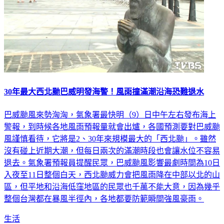
30年最大西北颱巴威明發海警！風雨撞滿潮沿海恐難退水
巴威颱風來勢洶洶，氣象署最快明（9）日中午左右發布海上
警報，到時候各地風雨預報量就會出爐，各國預測要對巴威颱
風謹慎看待，它將是2、30年來規模最大的「西北颱」。雖然
沒有碰上近期大潮，但每日兩次的滿潮時段也會讓水位不容易
退去。氣象署預報員提醒民眾，巴威颱風影響最劇時間為10日
入夜至11日整個白天，西北颱威力會把風雨降在中部以北的山
區，但平地和沿海低窪地區的民眾也千萬不能大意，因為幾乎
整個台灣都在暴風半徑內，各地都要防範瞬間強風豪雨。