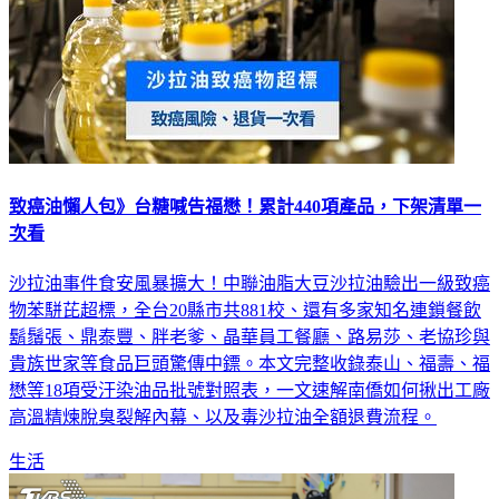
致癌油懶人包》台糖喊告福懋！累計440項產品，下架清單一
次看
沙拉油事件食安風暴擴大！中聯油脂大豆沙拉油驗出一級致癌
物苯駢芘超標，全台20縣市共881校、還有多家知名連鎖餐飲
鬍鬚張、鼎泰豐、胖老爹、晶華員工餐廳、路易莎、老協珍與
貴族世家等食品巨頭驚傳中鏢。本文完整收錄泰山、福壽、福
懋等18項受汙染油品批號對照表，一文速解南僑如何揪出工廠
高溫精煉脫臭裂解內幕、以及毒沙拉油全額退費流程。
生活