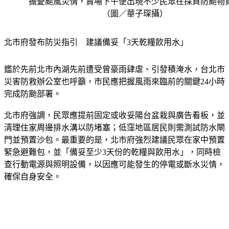
擔憂颱風災情，賣場下午便出現不少民眾在採買防颱物
（圖／華子琛攝）
北市府發布防災指引　建議備妥「3天乾糧飲用水」
鑑於先前北市內湖先前遭受曾豪雨肆虐、引發積淹水，台北市
災害防救辦公室也呼籲，市民應把握風雨來臨前的關鍵24小時
完成防颱部署。
北市府強調，民眾應提前固定或收妥陽台盆栽與廣告看板，並
清理住家周邊排水溝以防堵塞；低窪地區居民則需測試防水閘
門並預置沙包。最重要的是，北市府強烈建議民眾在家中預置
緊急避難包，並「備妥至少3天份的乾糧與飲用水」，同時檢
查行動電源與照明設備，以因應可能發生的停電或斷水災情，
確保自身安全。