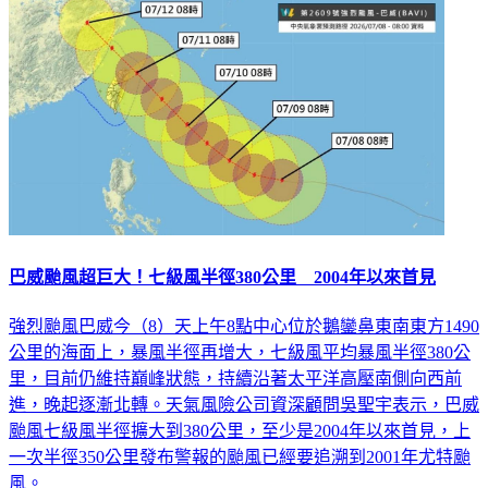
生活
巴威颱風超巨大！七級風半徑380公里 2004年以來首見
強烈颱風巴威今（8）天上午8點中心位於鵝鑾鼻東南東方1490
公里的海面上，暴風半徑再增大，七級風平均暴風半徑380公
里，目前仍維持巔峰狀態，持續沿著太平洋高壓南側向西前
進，晚起逐漸北轉。天氣風險公司資深顧問吳聖宇表示，巴威
颱風七級風半徑擴大到380公里，至少是2004年以來首見，上
一次半徑350公里發布警報的颱風已經要追溯到2001年尤特颱