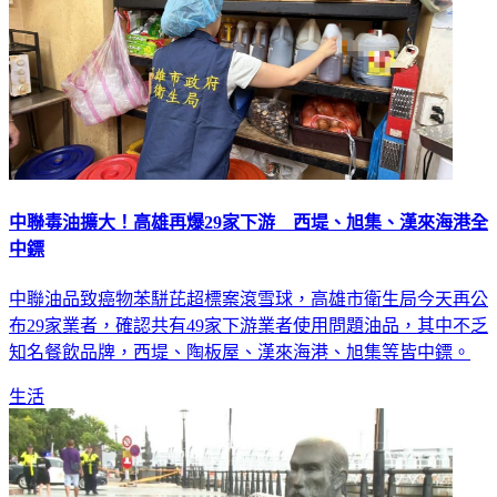
中聯毒油擴大！高雄再爆29家下游 西堤、旭集、漢來海港全
中鏢
中聯油品致癌物苯駢芘超標案滾雪球，高雄市衛生局今天再公
布29家業者，確認共有49家下游業者使用問題油品，其中不乏
知名餐飲品牌，西堤、陶板屋、漢來海港、旭集等皆中鏢。
生活