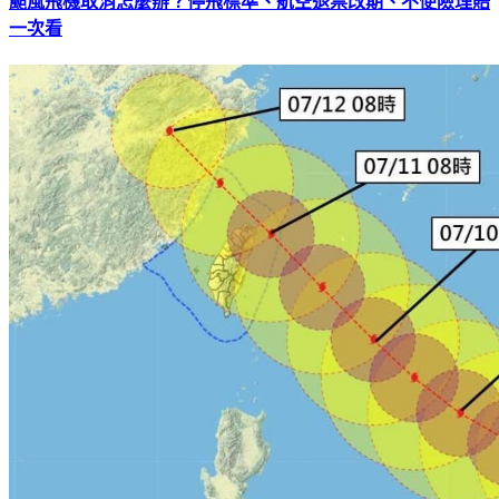
颱風飛機取消怎麼辦？停飛標準、航空退票改期、不便險理賠
一次看