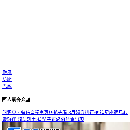
颱風
防颱
巴威
◤人氣夯文◢
何潤東、曹佑寧獨家專訪搶先看
8月緣分排行榜 這星座遇見心
靈夥伴
超準測字!這輩子正緣何時會出現