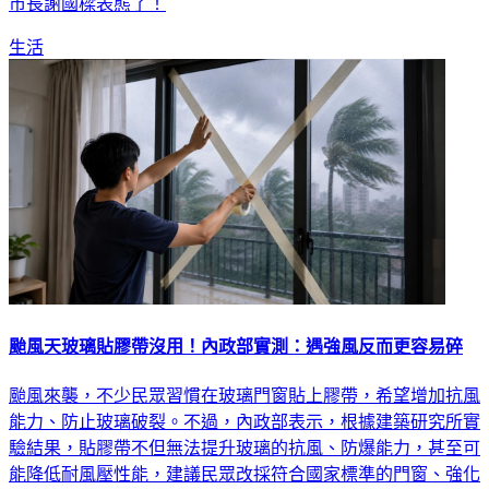
層啟動機制進行停班停課，恐不再綁定北北基桃。對此，基隆
市長謝國樑表態了！
生活
颱風天玻璃貼膠帶沒用！內政部實測：遇強風反而更容易碎
颱風來襲，不少民眾習慣在玻璃門窗貼上膠帶，希望增加抗風
能力、防止玻璃破裂。不過，內政部表示，根據建築研究所實
驗結果，貼膠帶不但無法提升玻璃的抗風、防爆能力，甚至可