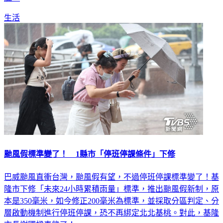
風。
生活
颱風假標準變了！ 1縣市「停班停課條件」下修
巴威颱風直衝台灣，颱風假有望，不過停班停課標準變了！基
隆市下修「未來24小時累積雨量」標準，推出颱風假新制，原
本是350毫米，如今修正200毫米為標準，並採取分區判定、分