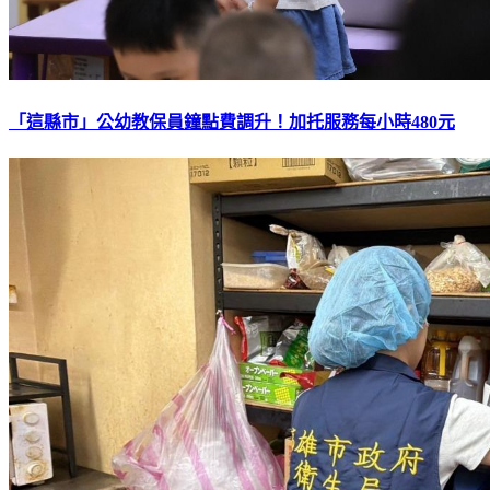
「這縣市」公幼教保員鐘點費調升！加托服務每小時480元