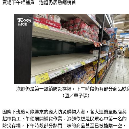
賣場下午趕補貨　泡麵仍居熱銷榜首
泡麵仍是第一熱銷防災存糧，下午時段仍有部分商品缺
（圖／華子琛）
因應下班後可能迎來的龐大防災購物人潮，各大連鎖量販店與
超市員工下午便展開補貨作業。泡麵依然是民眾心中第一名的