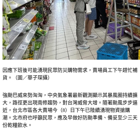
因應下班後可能湧現民眾防災購物需求，賣場員工下午趕忙補
貨。（圖／華子琛攝）
強颱巴威來勢洶洶，中央氣象署最新觀測顯示其暴風圈持續擴
大，路徑更出現南修趨勢，對台灣威脅大增。隨著颱風步步逼
近，台北市區各大賣場今（8）日下午已陸續湧現物資搶購
潮。北市府也呼籲民眾，應及早做好防颱準備、備妥至少三天
份乾糧飲水。