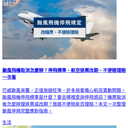
颱風飛機取消怎麼辦？停飛標準、航空退票改期、不便險理賠
一次看
巴威颱風來襲，正值旅遊旺季，許多旅客擔心航班異動問題。
颱風飛機停飛標準是什麼？要去哪裡查詢停飛資訊？機票取消
後怎麼辦理退票或改期？旅遊不便險能否理賠？本文一次整理
颱風停飛完整應對指南。