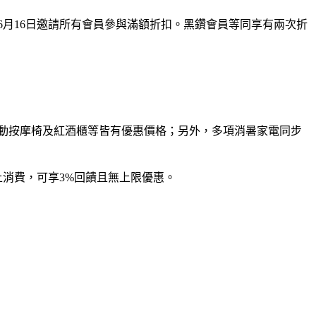
日6月16日邀請所有會員參與滿額折扣。黑鑽會員等同享有兩次折
電動按摩椅及紅酒櫃等皆有優惠價格；另外，多項消暑家電同步
上消費，可享3%回饋且無上限優惠。