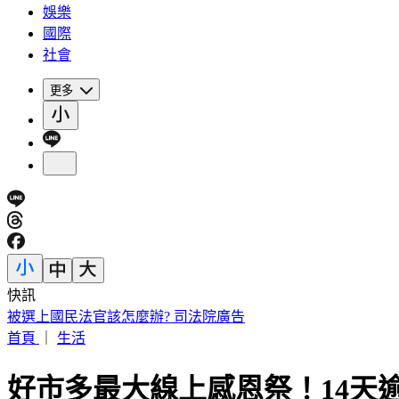
娛樂
國際
社會
更多
快訊
被選上國民法官該怎麼辦? 司法院廣告
首頁
｜
生活
好市多最大線上感恩祭！14天逾