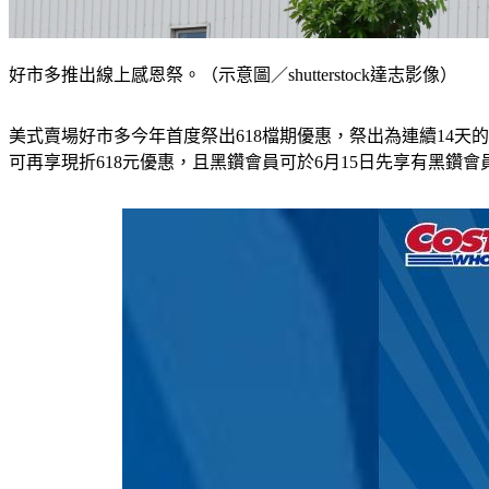
好市多推出線上感恩祭。（示意圖／shutterstock達志影像）
美式賣場好市多今年首度祭出618檔期優惠，祭出為連續14天的
可再享現折618元優惠，且黑鑽會員可於6月15日先享有黑鑽