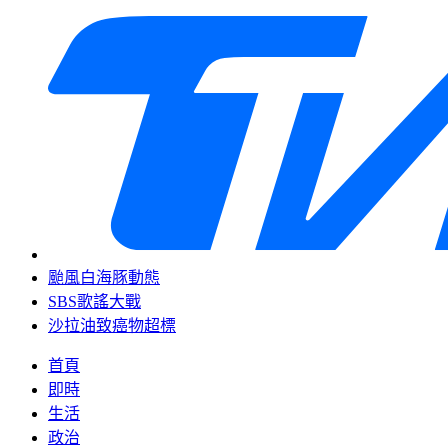
颱風白海豚動態
SBS歌謠大戰
沙拉油致癌物超標
首頁
即時
生活
政治