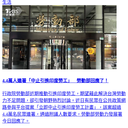
生活
4.4萬人連署「中止引進印度勞工」 勞動部回應了！
行政院勞動部近期推動引進印度勞工，期望藉此解決台灣勞動
力不足問題，卻引發朝野熱烈討論。近日有民眾在公共政策網
路參與平台提案「立即中止引進印度勞工計畫」，該案超過
4.4萬名民眾連署，通過附議人數要求，勞動部勞動力發展署
今日回應了。