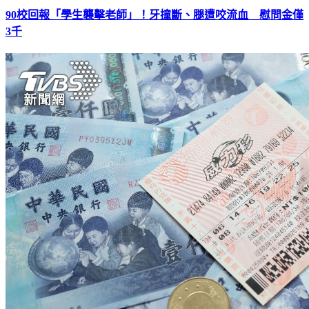
90校回報「學生襲擊老師」！牙撞斷、腿遭咬流血 慰問金僅
3千