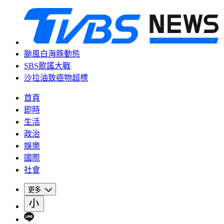
颱風白海豚動態
SBS歌謠大戰
沙拉油致癌物超標
首頁
即時
生活
政治
娛樂
國際
社會
更多