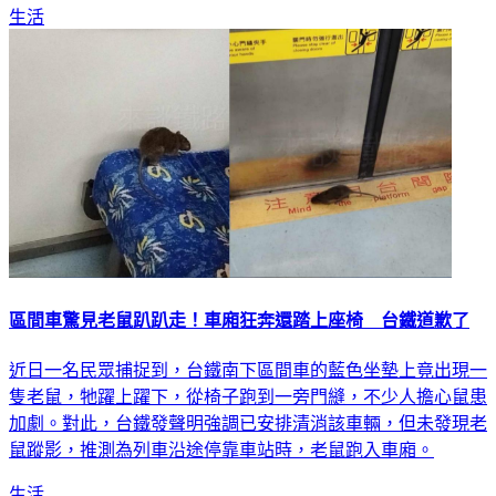
生活
區間車驚見老鼠趴趴走！車廂狂奔還踏上座椅 台鐵道歉了
近日一名民眾捕捉到，台鐵南下區間車的藍色坐墊上竟出現一
隻老鼠，牠躍上躍下，從椅子跑到一旁門縫，不少人擔心鼠患
加劇。對此，台鐵發聲明強調已安排清消該車輛，但未發現老
鼠蹤影，推測為列車沿途停靠車站時，老鼠跑入車廂。