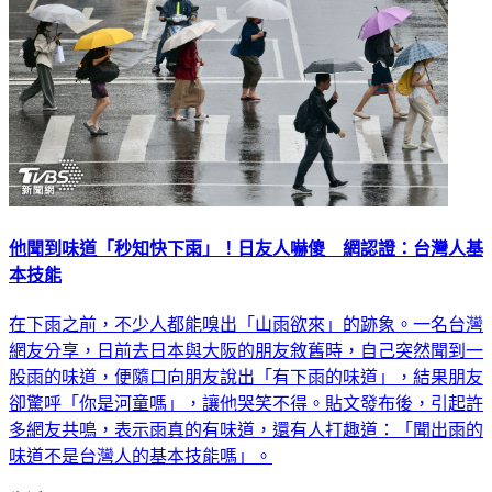
他聞到味道「秒知快下雨」！日友人嚇傻 網認證：台灣人基
本技能
在下雨之前，不少人都能嗅出「山雨欲來」的跡象。一名台灣
網友分享，日前去日本與大阪的朋友敘舊時，自己突然聞到一
股雨的味道，便隨口向朋友說出「有下雨的味道」，結果朋友
卻驚呼「你是河童嗎」，讓他哭笑不得。貼文發布後，引起許
多網友共鳴，表示雨真的有味道，還有人打趣道：「聞出雨的
味道不是台灣人的基本技能嗎」。