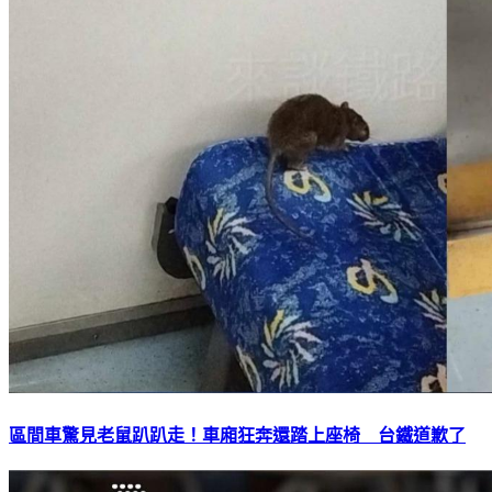
區間車驚見老鼠趴趴走！車廂狂奔還踏上座椅 台鐵道歉了