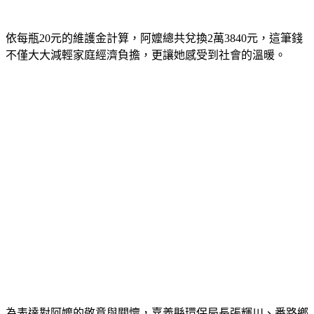
並親自頒發維護金。（圖／嘉義縣政府）
依每瓶20元的維護金計算，阿嬤總共兌換2萬3840元，這筆錢
不僅大大減輕家庭經濟負擔，更讓她感受到社會的溫暖。