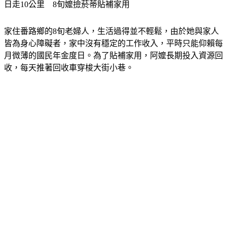
日走10公里　8旬嬤撿菸蒂貼補家用
家住番路鄉的8旬老婦人，生活過得並不輕鬆，由於她與家人
皆為身心障礙者，家中沒有穩定的工作收入，平時只能仰賴每
月微薄的國民年金度日。為了貼補家用，阿嬤長期投入資源回
收，每天推著回收車穿梭大街小巷。