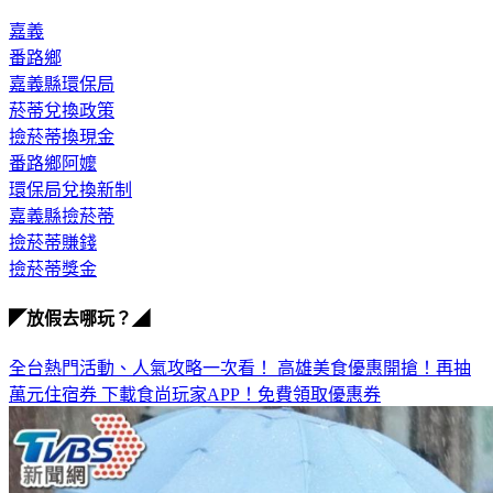
「刻意泡水增重」，經現場查驗發現將不予兌換。
嘉義
番路鄉
嘉義縣環保局
菸蒂兌換政策
撿菸蒂換現金
番路鄉阿嬤
環保局兌換新制
嘉義縣撿菸蒂
撿菸蒂賺錢
撿菸蒂獎金
◤放假去哪玩？◢
全台熱門活動、人氣攻略一次看！
高雄美食優惠開搶！再抽
萬元住宿券
下載食尚玩家APP！免費領取優惠券