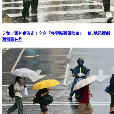
天氣／雨神還沒走！全台「多雲時雨偶陣晴」 這2地恐遭劇
烈雷雨狂炸