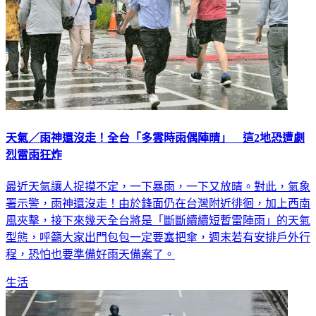
天氣／雨神還沒走！全台「多雲時雨偶陣晴」 這2地恐遭劇
烈雷雨狂炸
最近天氣讓人捉摸不定，一下暴雨，一下又放晴。對此，氣象
署示警，雨神還沒走！由於鋒面仍在台灣附近徘徊，加上西南
風夾擊，接下來幾天全台將是「斷斷續續短暫雷陣雨」的天氣
型態，呼籲大家出門包包一定要塞把傘，週末若有安排戶外行
程，恐怕也要準備好雨天備案了。
生活