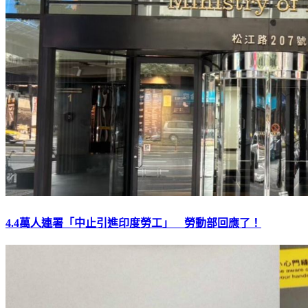
4.4萬人連署「中止引進印度勞工」 勞動部回應了！