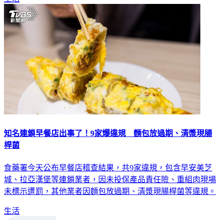
生活
知名連鎖早餐店出事了！9家爆違規 麵包放過期、清漿現腸
桿菌
食藥署今天公布早餐店稽查結果，共9家違規，包含早安美芝
城、拉亞漢堡等連鎖業者，因未投保產品責任險、重組肉現場
未標示遭罰，其他業者因麵包放過期、清漿現腸桿菌等違規。