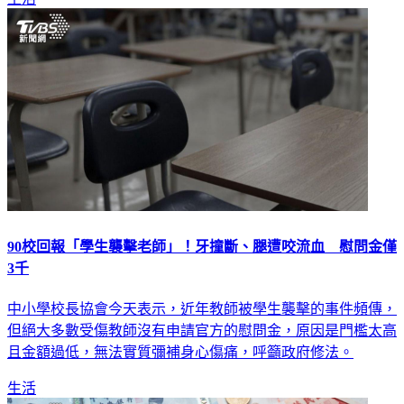
生活
90校回報「學生襲擊老師」！牙撞斷、腿遭咬流血 慰問金僅
3千
中小學校長協會今天表示，近年教師被學生襲擊的事件頻傳，
但絕大多數受傷教師沒有申請官方的慰問金，原因是門檻太高
且金額過低，無法實質彌補身心傷痛，呼籲政府修法。