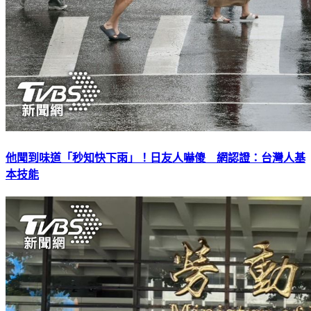
他聞到味道「秒知快下雨」！日友人嚇傻 網認證：台灣人基
本技能