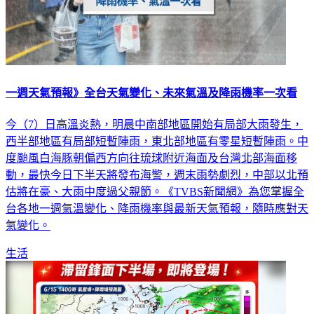
一週天氣預報》全台天氣變化、未來氣溫及降雨機率一次看
今（7）日高溫炎熱，明晨中南部地區開始有局部大雨發生，
西半部地區有局部短暫陣雨，東北部地區有零星短暫陣雨。中
度颱風白海豚朝偏西方向往琉球附近海面及台灣北部海面移
動，最快今日下半天將發布海警，週末雨勢劇烈，中部以北預
估將在豪、大雨中度過父親節。《TVBS新聞網》為您掌握全
台各地一週氣溫變化、降雨機率與最新天氣預報，隨時應對天
氣變化。
生活