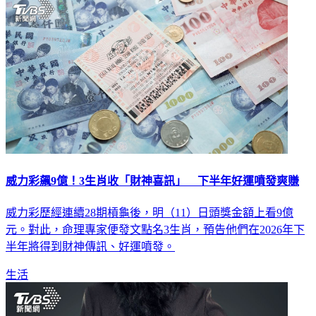
生活
威力彩飆9億！3生肖收「財神喜訊」 下半年好運噴發爽賺
威力彩歷經連續28期槓龜後，明（11）日頭獎金額上看9億
元。對此，命理專家便發文點名3生肖，預告他們在2026年下
半年將得到財神傳訊、好運噴發。
生活