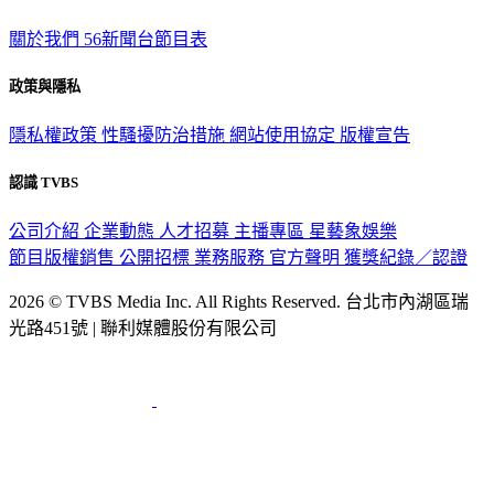
TVBS新聞網
關於我們
56新聞台節目表
政策與隱私
隱私權政策
性騷擾防治措施
網站使用協定
版權宣告
認識 TVBS
公司介紹
企業動態
人才招募
主播專區
星藝象娛樂
節目版權銷售
公開招標
業務服務
官方聲明
獲獎紀錄／認證
2026 © TVBS Media Inc. All Rights Reserved. 台北市內湖區瑞
光路451號 | 聯利媒體股份有限公司