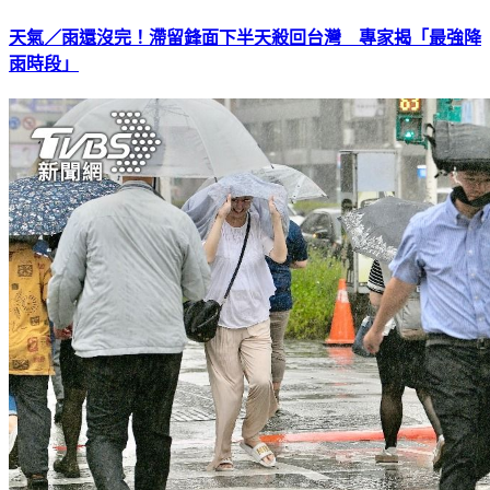
天氣／雨還沒完！滯留鋒面下半天殺回台灣 專家揭「最強降
雨時段」