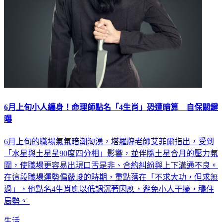
6月上旬小人纏身！命理師點名「4生肖」恐遭暗算 自保關鍵
曝
6月上旬的職場氣氛暗潮洶湧，塔羅牌老師艾菲爾指出，受到
「水星與土星呈90度四分相」影響，並伴隨土星合月的壓力氛
圍，使職場更容易出現口舌是非、合約糾紛與上下溝通不良。
在這段職場運勢偏嚴峻的時期，重點落在「不求大功，但求無
過」，他點名4生肖應以低調沉著因應，避免小人干擾，穩住
局勢。