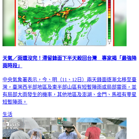
天氣／雨還沒完！滯留鋒面下半天殺回台灣 專家揭「最強降
雨時段」
中央氣象署表示，今、明（11、12日）兩天鋒面逐漸北移至臺
灣，臺灣西半部地區及東半部山區有短暫陣雨或局部雷雨，並
有局部大雨發生的機率，其他地區及澎湖、金門、馬祖有零星
短暫陣雨。
生活