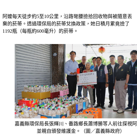
阿嬤每天徒步約5至10公里，沿路彎腰撿拾回收物與被隨意丟
棄的菸蒂。透過環保局的菸蒂兌換政策，她日積月累竟撿了
1192瓶（每瓶約600毫升）的菸蒂。
嘉義縣環保局長張輝川、番路鄉長蕭博勝等人前往探視阿