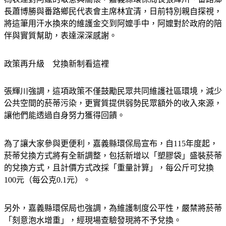
為表達對阿嬤的敬意與關懷，嘉義縣環保局長張輝川、番路鄉
長蕭博勝與番路鄉民代表會主席林宜清，日前特別親自探視，
將這筆用汗水換來的維護金交到阿嬤手中，阿嬤對於政府的陪
伴與實質幫助，表達深深感謝。
政策再升級　兌換新制看這裡
張輝川強調，這項政策不僅鼓勵民眾共同維護社區環境，減少
公共空間的菸蒂污染，更實質提供弱勢民眾額外的收入來源，
讓他們能透過自身努力獲得回饋。
為了讓大家參與更便利，嘉義縣環保局宣布，自115年度起，
菸蒂兌換方式將有全新調整，包括新增以「塑膠袋」盛裝菸蒂
的兌換方式，且計價方式改採「重量計算」，每公斤可兌換
100元（每公克0.1元）。
另外，嘉義縣環保局也強調，為維護制度公平性，嚴禁將菸蒂