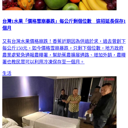
台灣1水果「價格雪崩暴跌」每公斤剩個位數 這招延長保存1
個月
又有台灣水果價格崩跌！香蕉近期因為供過於求，過去曾創下
每公斤150元，如今價格雪崩暴跌，只剩下個位數，地方政府
農業處緊急通報農糧署，幫助蕉農擴展通路、增加外銷，農糧
署也教民眾可以利用冷凍保存至一個月。
生活