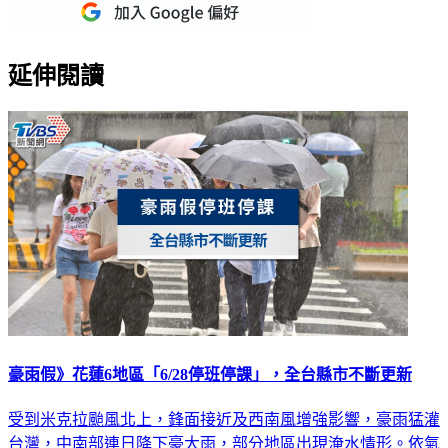
延伸閱讀
豪雨假》花蓮6地區「6/28停班停課」，全台縣市不斷更新
受到米克拉颱風北上，鋒面接近及西南風增強影響，豪雨猛灌
台灣，中南部連日降下豪大雨，部分地區出現淹水情形。依氣