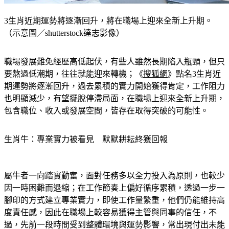
3生肖近期運勢將逐漸回升，將在職場上迎來全新上升期。
（示意圖／shutterstock達志影像）
職場發展難免經歷高低起伏，有些人雖然長期陷入瓶頸，但只
要熬過低潮期，往往就能迎來轉機；《
搜狐網
》點名3生肖近
期運勢將逐漸回升，過去累積的實力開始獲得肯定，工作阻力
也明顯減少，有望擺脫停滯局面，在職場上迎來全新上升期，
包含職位、收入或發展空間，皆存在取得突破的可能性。
生肖牛：專業實力被看見　默默耕耘終獲回報
屬牛者一向踏實勤奮，面對任務多以全力投入為原則，也較少
因一時困難而退縮；在工作節奏上偏好循序累積，透過一步一
腳印的方式建立專業實力，即使工作量繁重，他們仍能維持高
度責任感，因此在職場上較容易獲得主管與同事的信任，不
過，先前一段時間受到整體環境與運勢影響，常出現付出未能