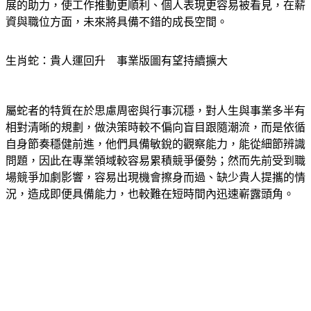
展的助力，使工作推動更順利、個人表現更容易被看見，在薪
資與職位方面，未來將具備不錯的成長空間。
生肖蛇：貴人運回升　事業版圖有望持續擴大
屬蛇者的特質在於思慮周密與行事沉穩，對人生與事業多半有
相對清晰的規劃，做決策時較不偏向盲目跟隨潮流，而是依循
自身節奏穩健前進，他們具備敏銳的觀察能力，能從細節辨識
問題，因此在專業領域較容易累積競爭優勢；然而先前受到職
場競爭加劇影響，容易出現機會擦身而過、缺少貴人提攜的情
況，造成即便具備能力，也較難在短時間內迅速嶄露頭角。