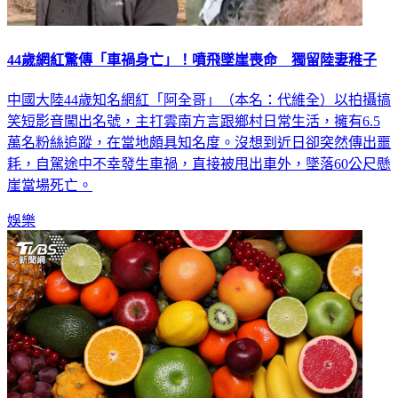
44歲網紅驚傳「車禍身亡」！噴飛墜崖喪命 獨留陸妻稚子
中國大陸44歲知名網紅「阿全哥」（本名：代維全）以拍攝搞
笑短影音闖出名號，主打雲南方言跟鄉村日常生活，擁有6.5
萬名粉絲追蹤，在當地頗具知名度。沒想到近日卻突然傳出噩
耗，自駕途中不幸發生車禍，直接被甩出車外，墜落60公尺懸
崖當場死亡。
娛樂