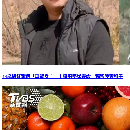
44歲網紅驚傳「車禍身亡」！噴飛墜崖喪命 獨留陸妻稚子