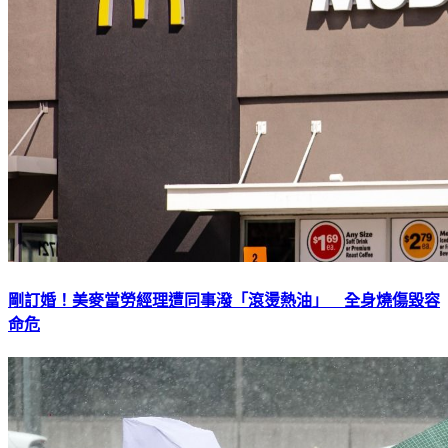
剛訂婚！美麥當勞經理遭同事潑「滾燙熱油」 全身燒傷毀容
命危