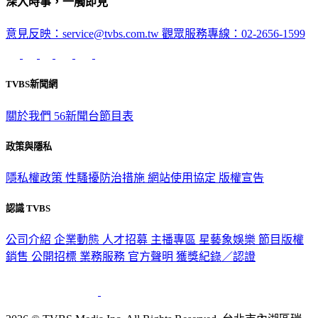
深入時事，一觸即見
意見反映：service@tvbs.com.tw
觀眾服務專線：02-2656-1599
TVBS新聞網
關於我們
56新聞台節目表
政策與隱私
隱私權政策
性騷擾防治措施
網站使用協定
版權宣告
認識 TVBS
公司介紹
企業動態
人才招募
主播專區
星藝象娛樂
節目版權
銷售
公開招標
業務服務
官方聲明
獲獎紀錄／認證