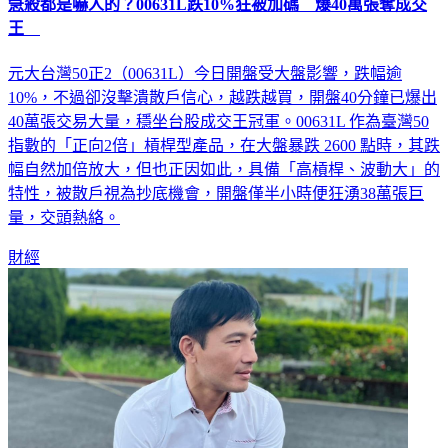
急殺都是嚇人的？00631L跌10%狂被加碼 爆40萬張奪成交
王
元大台灣50正2（00631L）今日開盤受大盤影響，跌幅逾
10%，不過卻沒擊潰散戶信心，越跌越買，開盤40分鐘已爆出
40萬張交易大量，穩坐台股成交王冠軍。00631L 作為臺灣50
指數的「正向2倍」槓桿型產品，在大盤暴跌 2600 點時，其跌
幅自然加倍放大，但也正因如此，具備「高槓桿、波動大」的
特性，被散戶視為抄底機會，開盤僅半小時便狂湧38萬張巨
量，交頭熱絡。
財經