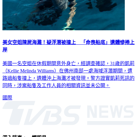
美女空姐陳屍海灘！疑浮潛被撞上 「命喪船底」遺體慘捲上
岸
美國一名空姐在休假期間意外身亡，經調查確認，31歲的凱莉
（Kellie Melinda Williams）在佛州南部一處海域浮潛期間，遭
路過船隻撞上，遺體沖上海灘才被發現。警方證實凱莉死訊的
同時，涉案船隻及工作人員的相關資訊並未公開。
國際