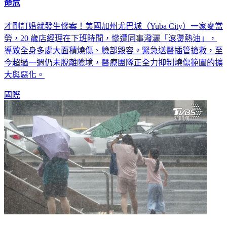
命危
才剛訂婚就發生慘案！美國加州尤巴城（Yuba City）一家麥當
勞，20 歲店經理在下班時間，慘遭同事潑灑「滾燙熱油」，
導致全身多處大面積燒傷、臉部毀容。緊急送醫插管搶救，至
今超過一週仍未脫離險境，醫療團隊正全力抑制燒傷範圍的擴
大與惡化。
國際