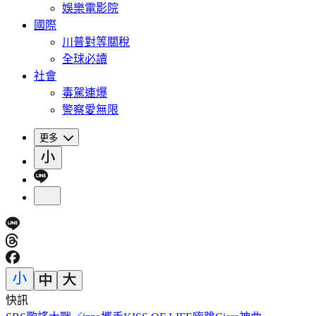
娛樂電影院
國際
川普對等關稅
全球必讀
社會
毒駕連爆
警察愛無限
更多
快訊