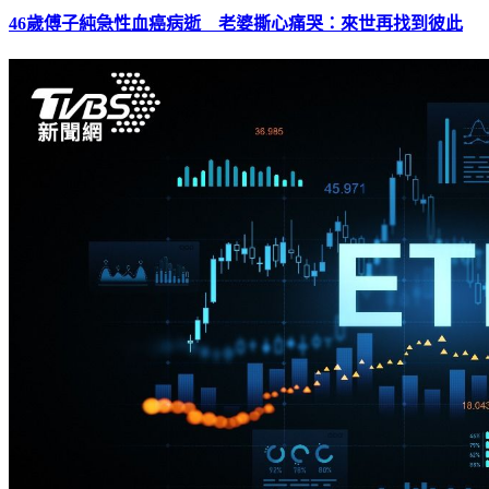
46歲傅子純急性血癌病逝 老婆撕心痛哭：來世再找到彼此