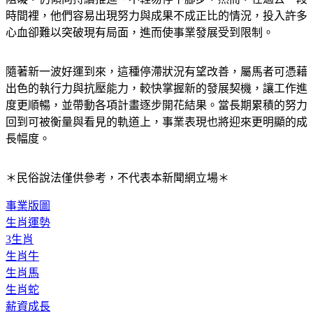
時間裡，他們容易出現努力與成果不成正比的情況，投入許多
心血卻難以突破現有局面，進而使事業發展受到限制。
隨著新一波好運到來，這種停滯狀況有望改善，屬馬者可憑藉
出色的執行力與抗壓能力，較快掌握新的發展契機，讓工作進
度更順暢，並帶動各項計畫逐步開花結果。當長期累積的努力
回到可被衡量與看見的軌道上，事業表現也將迎來更明顯的成
長幅度。
＊民俗說法僅供參考，不代表本新聞網立場＊
事業版圖
生肖運勢
3生肖
生肖牛
生肖馬
生肖蛇
薪資成長