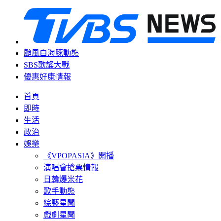
颱風白海豚動態
SBS歌謠大戰
優惠好康情報
首頁
即時
生活
政治
娛樂
《VPOPASIA》開播
演唱會搶票情報
日韓爆米花
歌手動態
綜藝星聞
戲劇星聞