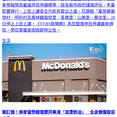
象預報降雨量達停班停課標準，經各縣市政府謹慎評估，考量
影響通行、上班上課安全可能有致災之虞，花蓮縣「萬榮鄉萬
榮村、明利村及鳳林鎮森榮里、長橋里、山興里、鳳信里」28
日停止上班上課。《TVBS新聞網》為您整理停班停課最新通
知，帶您掌握豪雨假即時公告。
生活
剛訂婚！美麥當勞經理遭同事潑「滾燙熱油」 全身燒傷毀容