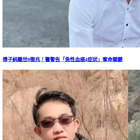
傅子純離世0徵兆！醫警告「急性血癌4症狀」奪命關鍵