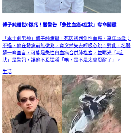
傅子純離世0徵兆！醫警告「急性血癌4症狀」奪命關鍵
「本土劇男神」傅子純病逝，死因初判急性血癌，享年46歲；
不過，他在發病前無徵兆，竟突然失去呼吸心跳。對此，名醫
蘇一峰直言，可能是急性白血病合併肺栓塞，並曝光「4症
狀」是警訊，讓他不忍猛嘆「唉，是不是太會忍耐了」。
生活