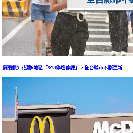
豪雨假》花蓮6地區「6/28停班停課」，全台縣市不斷更新