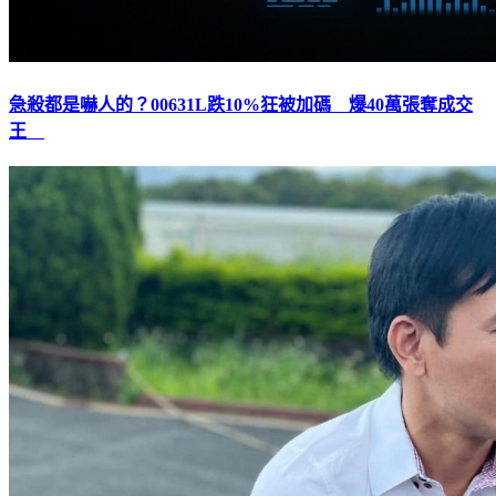
急殺都是嚇人的？00631L跌10%狂被加碼 爆40萬張奪成交
王