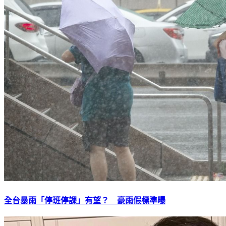
全台暴雨「停班停課」有望？ 豪雨假標準曝