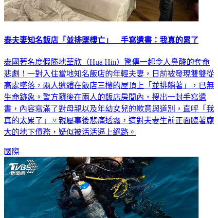
泰夫妻知名飯店「並排墜樓亡」 手寫遺書：我真的累了
泰國著名度假勝地華欣（Hua Hin）驚傳一起令人鼻酸的奪命
悲劇！一對入住當地知名飯店的年輕夫妻，日前被發現雙雙從
高處墜落，兩人遺體在飯店三樓的屋頂上「並排躺著」，已無
生命跡象。警方隨後在兩人的飯店房間內，搜出一封手寫遺
書，內容寫滿了對母親以及年幼女兒的歉意與道別，直呼「我
真的太累了」。親屬事後悲痛透露，這對夫妻生前正面臨著龐
大的地下債務，疑似被活活逼上絕路。
國際