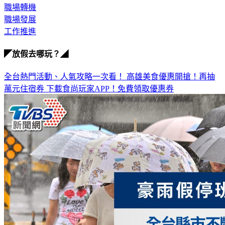
職場轉機
職場發展
工作推進
◤放假去哪玩？◢
全台熱門活動、人氣攻略一次看！
高雄美食優惠開搶！再抽
萬元住宿券
下載食尚玩家APP！免費領取優惠券