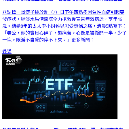
八點檔一哥傅子純於昨（7）日下午四點多因急性血癌引起突
發症狀，經淡水馬偕醫院全力搶救後宣告無效病逝，享年46
歲。結婚8年的太太李小姐難以忍受喪偶之痛，清晨5點寫下：
「老公，你的寶貝心碎了，超痛苦。心像是被撕開一半，少了
一塊。眼淚不自覺的停不下來。」更多新聞：
娛樂