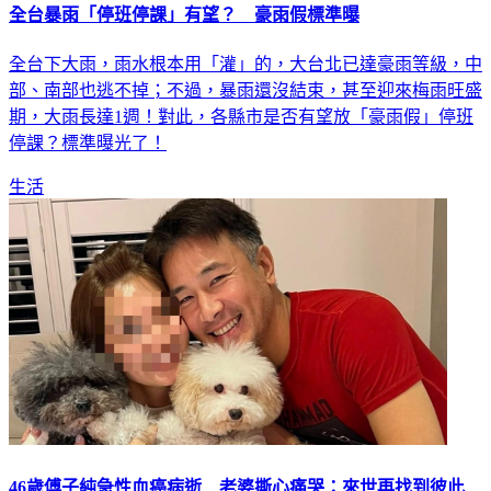
全台暴雨「停班停課」有望？ 豪雨假標準曝
全台下大雨，雨水根本用「灌」的，大台北已達豪雨等級，中
部、南部也逃不掉；不過，暴雨還沒結束，甚至迎來梅雨旺盛
期，大雨長達1週！對此，各縣市是否有望放「豪雨假」停班
停課？標準曝光了！
生活
46歲傅子純急性血癌病逝 老婆撕心痛哭：來世再找到彼此