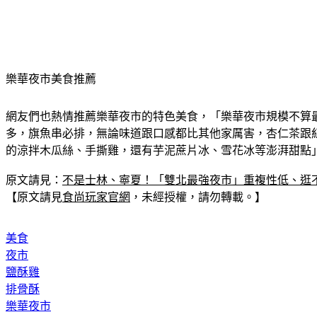
樂華夜市美食推薦
網友們也熱情推薦樂華夜市的特色美食，「樂華夜市規模不算
多，旗魚串必排，無論味道跟口感都比其他家厲害，杏仁茶跟
的涼拌木瓜絲、手撕雞，還有芋泥蔗片冰、雪花冰等澎湃甜點
原文請見：
不是士林、寧夏！「雙北最強夜市」重複性低、逛
【原文請見
食尚玩家官網
，未經授權，請勿轉載。】
美食
夜市
鹽酥雞
排骨酥
樂華夜市