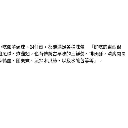
小吃如芋頭球、蚵仔煎，都能滿足各種味蕾」「好吃的東西很
地瓜球、炸雞翅，也有傳統古早味的三鮮羹、排骨酥，清爽開胃
辣鴨血、關東煮、涼拌木瓜絲，以及水煎包等等」。