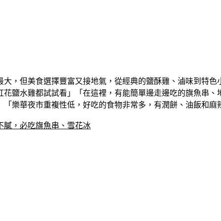
最大，但美食選擇豐富又接地氣，從經典的鹽酥雞、滷味到特色
紅花鹽水雞都試試看」「在這裡，有能簡單邊走邊吃的旗魚串、
」「樂華夜市重複性低，好吃的食物非常多，有潤餅、油飯和麻
不膩，必吃旗魚串、雪花冰