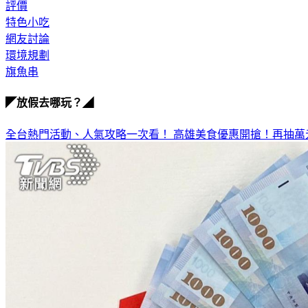
評價
特色小吃
網友討論
環境規劃
旗魚串
◤放假去哪玩？◢
全台熱門活動、人氣攻略一次看！
高雄美食優惠開搶！再抽萬