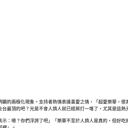
明顯的兩極化現象。支持者熱情表達喜愛之情，「超愛樂華，很
全台最頂的吧？光是不會人擠人就已經屌打一堆了，尤其是這熱
表示：嗯？你們浮誇了吧」「樂華不至於人擠人是真的，但好吃
那裡」。