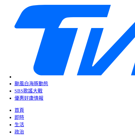
颱風白海豚動態
SBS歌謠大戰
優惠好康情報
首頁
即時
生活
政治