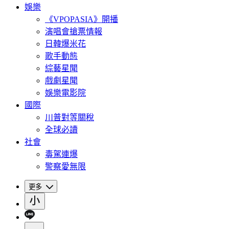
娛樂
《VPOPASIA》開播
演唱會搶票情報
日韓爆米花
歌手動態
綜藝星聞
戲劇星聞
娛樂電影院
國際
川普對等關稅
全球必讀
社會
毒駕連爆
警察愛無限
更多