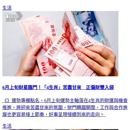
生活
6月上旬財星臨門！「4生肖」苦盡甘來 正偏財雙入袋
《》運勢專欄點名，6月上旬運勢主軸落在4生肖的財運與機會
推進，將迎來苦盡甘來的氛圍，財門轉趨開闊，工作與合作進
展也更容易接上節奏，好事呈現接續到來的走向。
生活