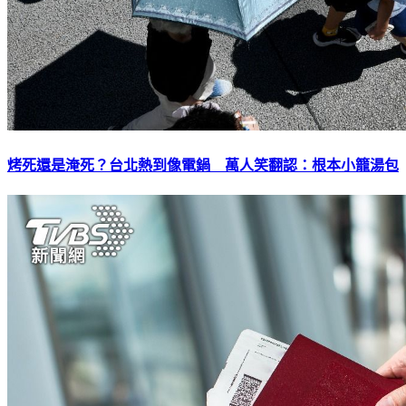
烤死還是淹死？台北熱到像電鍋 萬人笑翻認：根本小籠湯包