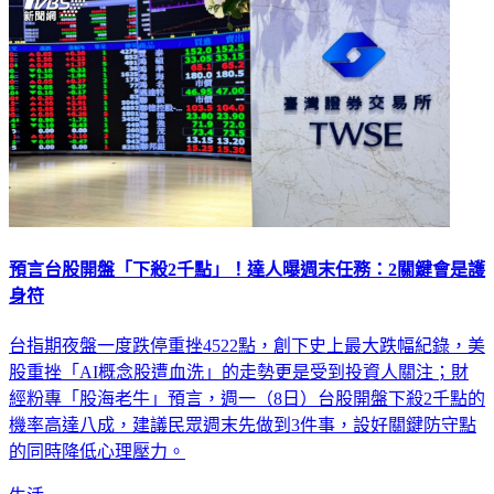
預言台股開盤「下殺2千點」！達人曝週末任務：2關鍵會是護
身符
台指期夜盤一度跌停重挫4522點，創下史上最大跌幅紀錄，美
股重挫「AI概念股遭血洗」的走勢更是受到投資人關注；財
經粉專「股海老牛」預言，週一（8日）台股開盤下殺2千點的
機率高達八成，建議民眾週末先做到3件事，設好關鍵防守點
的同時降低心理壓力。
生活