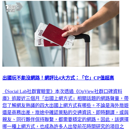
出國玩不能沒網路！網評比4大方式：「它」CP值超高
《Social Lab社群實驗室》本次透過《OpView社群口碑資料
庫》追蹤近三個月「出國上網方式」相關話題的網路聲量，帶
您了解網友熱議的四大出國上網方式有哪些。不論是海外旅遊
還是商務出差，旅途中確認景點的交通資訊、即時翻譯，或與
親友、同行夥伴保持聯繫，都需要穩定的網路。因此，該選擇
哪一種上網方式，也成為許多人出發前花時間研究的項目之
一。本篇整理網友熱議的四大「出國上網方式」，快來看看哪