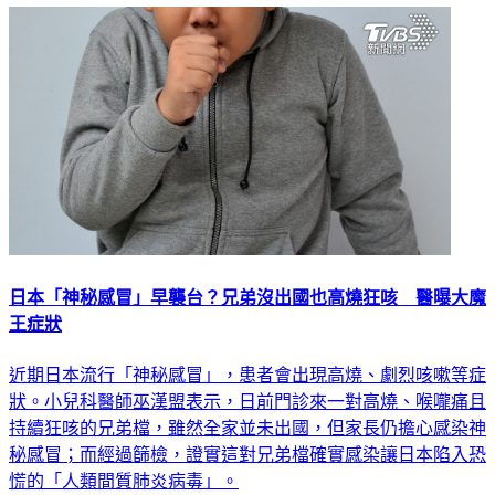
日本「神秘感冒」早襲台？兄弟沒出國也高燒狂咳 醫曝大魔
王症狀
近期日本流行「神秘感冒」，患者會出現高燒、劇烈咳嗽等症
狀。小兒科醫師巫漢盟表示，日前門診來一對高燒、喉嚨痛且
持續狂咳的兄弟檔，雖然全家並未出國，但家長仍擔心感染神
秘感冒；而經過篩檢，證實這對兄弟檔確實感染讓日本陷入恐
慌的「人類間質肺炎病毒」。