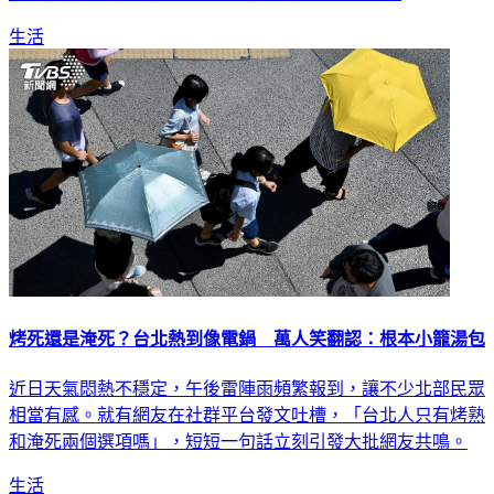
生活
烤死還是淹死？台北熱到像電鍋 萬人笑翻認：根本小籠湯包
近日天氣悶熱不穩定，午後雷陣雨頻繁報到，讓不少北部民眾
相當有感。就有網友在社群平台發文吐槽，「台北人只有烤熟
和淹死兩個選項嗎」，短短一句話立刻引發大批網友共鳴。
生活