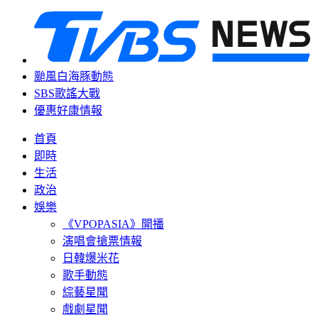
颱風白海豚動態
SBS歌謠大戰
優惠好康情報
首頁
即時
生活
政治
娛樂
《VPOPASIA》開播
演唱會搶票情報
日韓爆米花
歌手動態
綜藝星聞
戲劇星聞