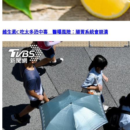
維生素C吃太多恐中毒 醫曝風險：腸胃系統會崩潰