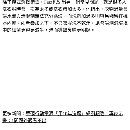
洗衣服時會一次塞太多或洗衣精加太多。他指出，衣物過量會
讓水流與清潔劑無法充分循環，而洗劑加過多則容易殘留在機
器內部。兩者疊加之下，不只衣服洗不乾淨，還會讓潮濕環境
中的細菌更容易滋生，進而導致臭味更明顯。
更多新聞：
華碩行動電源「用10年沒壞」網讚超強　專家示
警：1問題外觀看不出
去除洗衣機臭味「高溫洗程」有幫助