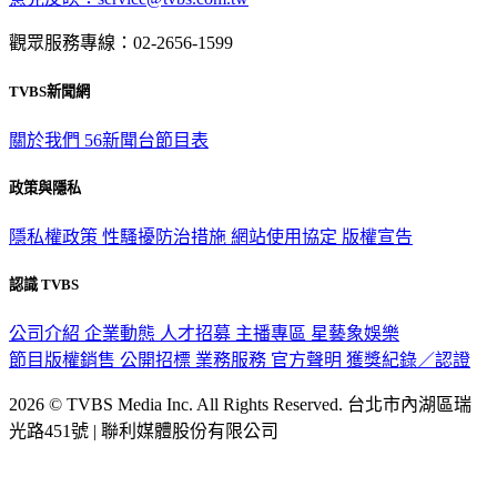
觀眾服務專線：02-2656-1599
TVBS新聞網
關於我們
56新聞台節目表
政策與隱私
隱私權政策
性騷擾防治措施
網站使用協定
版權宣告
認識 TVBS
公司介紹
企業動態
人才招募
主播專區
星藝象娛樂
節目版權銷售
公開招標
業務服務
官方聲明
獲獎紀錄／認證
2026 © TVBS Media Inc. All Rights Reserved. 台北市內湖區瑞
光路451號 | 聯利媒體股份有限公司