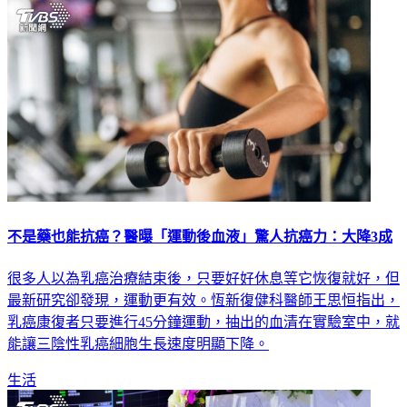
不是藥也能抗癌？醫曝「運動後血液」驚人抗癌力：大降3成
很多人以為乳癌治療結束後，只要好好休息等它恢復就好，但
最新研究卻發現，運動更有效。恆新復健科醫師王思恒指出，
乳癌康復者只要進行45分鐘運動，抽出的血清在實驗室中，就
能讓三陰性乳癌細胞生長速度明顯下降。
生活