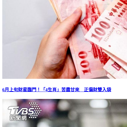
6月上旬財星臨門！「4生肖」苦盡甘來 正偏財雙入袋