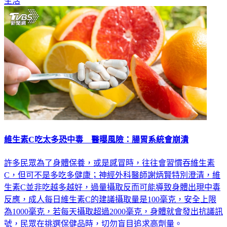
維生素C吃太多恐中毒 醫曝風險：腸胃系統會崩潰
許多民眾為了身體保養，或是感冒時，往往會習慣吞維生素
C，但可不是多吃多健康；神經外科醫師謝炳賢特別澄清，維
生素C並非吃越多越好，過量攝取反而可能導致身體出現中毒
反應，成人每日維生素C的建議攝取量是100毫克，安全上限
為1000毫克，若每天攝取超過2000毫克，身體就會發出抗議訊
號，民眾在挑選保健品時，切勿盲目追求高劑量。