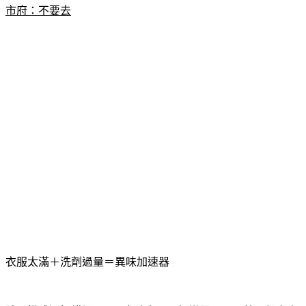
衣服太滿＋洗劑過量＝異味加速器
除了模式選擇錯誤，Fraz也點出另一個常見問題，就是很多人