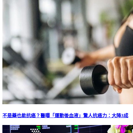
不是藥也能抗癌？醫曝「運動後血液」驚人抗癌力：大降3成