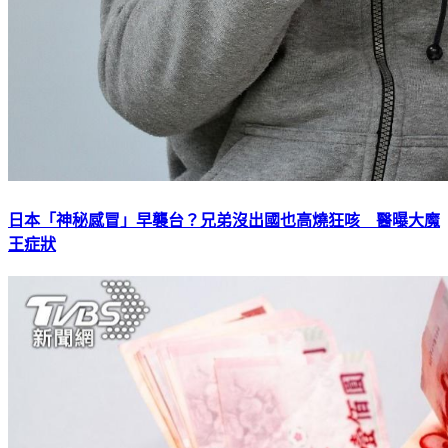
日本「神秘感冒」早襲台？兄弟沒出國也高燒狂咳 醫曝大魔
王症狀