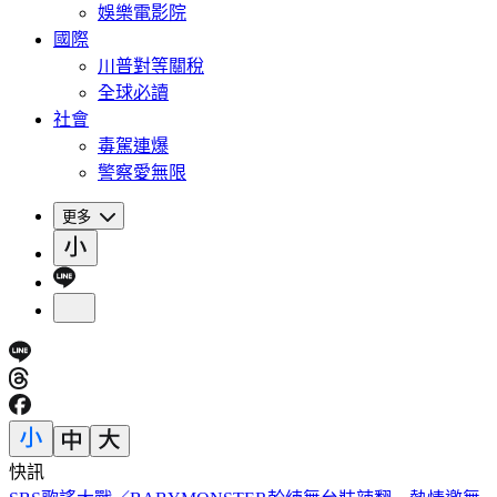
娛樂電影院
國際
川普對等關稅
全球必讀
社會
毒駕連爆
警察愛無限
更多
快訊