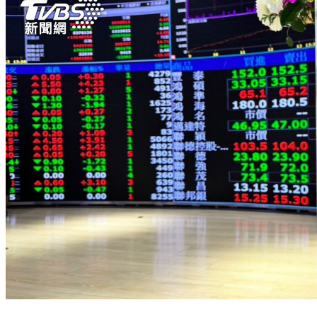
預言台股開盤「下殺2千點」！達人曝週末任務：2關鍵會是護