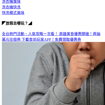
洗衣機快洗
快洗模式臭味
◤放假去哪玩？◢
全台熱門活動、人氣攻略一次看！
高雄美食優惠開搶！再抽
萬元住宿券
下載食尚玩家APP！免費領取優惠券