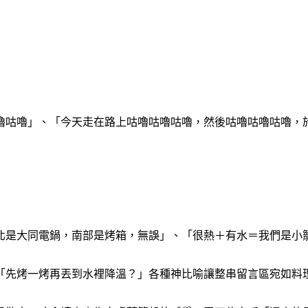
嚕咕嚕」、「今天走在路上咕嚕咕嚕咕嚕，然後咕嚕咕嚕咕嚕，
北是大同電鍋，南部是烤箱，無誤」、「很熱＋有水＝我們是小
「先烤一烤再丟到水裡降溫？」各種神比喻讓整串留言區宛如料