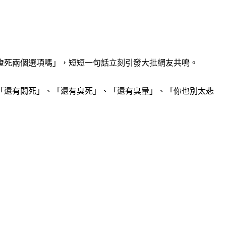
淹死兩個選項嗎」，短短一句話立刻引發大批網友共鳴。
「還有悶死」、「還有臭死」、「還有臭暈」、「你也別太悲