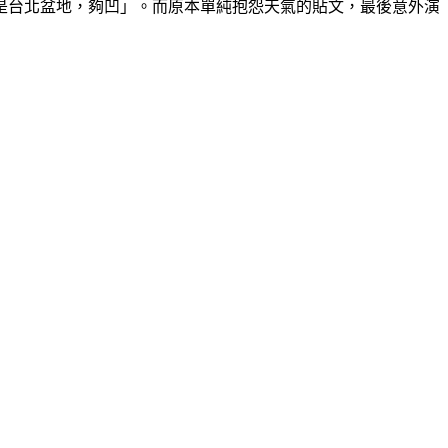
是台北盆地，夠凹」。而原本單純抱怨天氣的貼文，最後意外演