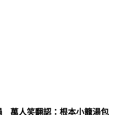
鍋 萬人笑翻認：根本小籠湯包