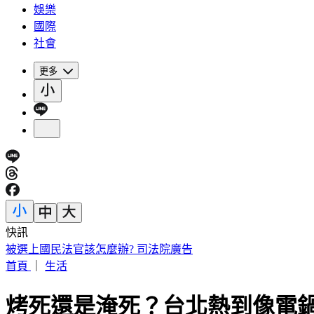
娛樂
國際
社會
更多
快訊
被選上國民法官該怎麼辦? 司法院廣告
首頁
｜
生活
烤死還是淹死？台北熱到像電