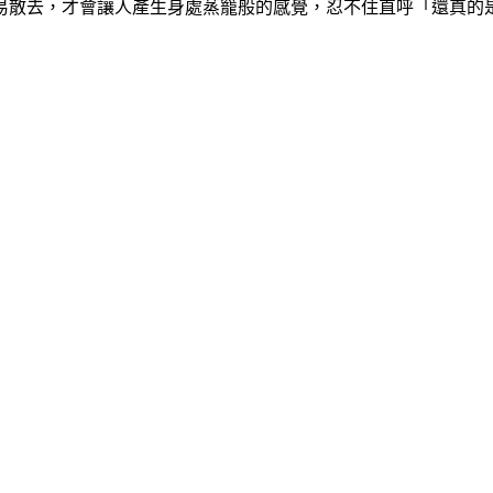
易散去，才會讓人產生身處蒸籠般的感覺，忍不住直呼「還真的