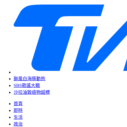
颱風白海豚動態
SBS歌謠大戰
沙拉油致癌物超標
首頁
即時
生活
政治