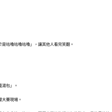
於是咕嚕咕嚕咕嚕」，讓其他人看完笑翻。
籠湯包」。
理大賽現場。