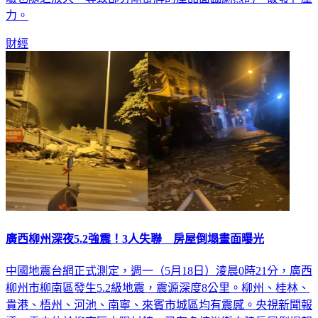
力。
財經
廣西柳州深夜5.2強震！3人失聯 房屋倒塌畫面曝光
中國地震台網正式測定，週一（5月18日）淩晨0時21分，廣西
柳州市柳南區發生5.2級地震，震源深度8公里。柳州、桂林、
貴港、梧州、河池、南寧、來賓市城區均有震感。央視新聞報