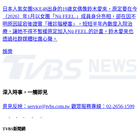
日本人氣女團SKE48出身的19歲女偶像鈴木愛來，原定要在今
（2026）年1月以女團「Nü FEEL.」成員身分亮相，卻在因不
明原因延宕後證實「確診腦梗塞」，短短半年內數度入院治
療，讓她不得不暫緩原定加入Nü FEEL.的計畫。鈴木愛來也
透過社群媒體吐露心聲。
娛樂
深入時事，一觸即見
意見反映：service@tvbs.com.tw
觀眾服務專線：02-2656-1599
TVBS新聞網