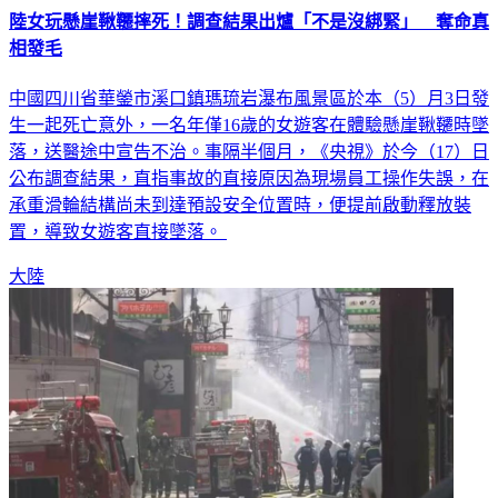
陸女玩懸崖鞦韆摔死！調查結果出爐「不是沒綁緊」 奪命真
相發毛
中國四川省華鎣市溪口鎮瑪琉岩瀑布風景區於本（5）月3日發
生一起死亡意外，一名年僅16歲的女遊客在體驗懸崖鞦韆時墜
落，送醫途中宣告不治。事隔半個月，《央視》於今（17）日
公布調查結果，直指事故的直接原因為現場員工操作失誤，在
承重滑輪結構尚未到達預設安全位置時，便提前啟動釋放裝
置，導致女遊客直接墜落。
大陸