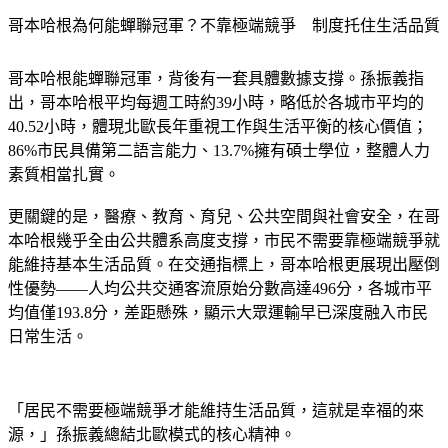
哥本哈根為何能蟬聯冠軍？不靠極端競爭　制度托住生活品質
哥本哈根能蟬聯冠軍，背後有一套具體數據支撐。孫振義指
出，
哥本哈根平均每週工時約39小時，略低於各城市平均的
40.52小時，體現北歐長年重視工作與生活平衡的核心價值
；
86%市民具備第二語言能力、13.7%擁有碩士學位，整體人力
素質相當扎實。
更關鍵的是，
醫療、教育、育兒、公共空間與社會安全，在哥
本哈根幾乎全由公共體系高度支撐，市民不需要靠極端競爭就
能維持基本生活品質。
在交通指標上，哥本哈根更展現出壓倒
性優勢——人均公共交通客流原始分數高達496分，各城市平
均值僅193.8分，差距懸殊，顯示大眾運輸早已深度融入市民
日常生活。
「居民不需要極端競爭才能維持生活品質，這就是幸福的來
源，」孫振義總結北歐模式的核心精神。