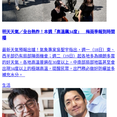
明天天氣／全台熱炸！本週「高溫飆34度」 梅雨季報到時間
曝
最新天氣預報出爐！氣象專家吳聖宇指出，週一（18日）東、
西半部仍有局部陣雨機會；週二（19日）起各地多為晴朗多雲
的好天氣，各地高溫普遍在30度以上，中南部局部地區甚至會
出現34度以上的極端高溫，提醒民眾，出門務必做好防曬並多
補充水分。
生活