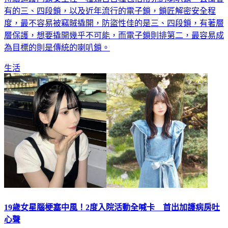
有的三、四段鎖，以及近年流行的電子鎖，鎖匠解密安全程
度，最不容易被竊賊撬開，防盜性佳的是三、四段鎖，有著層
層保護，想要撬開幾乎不可能，而電子鎖則排第二，最容易成
為目標的則是傳統的喇叭鎖。
生活
19歲女星腦梗塞中風！2度入院活動全喊卡 首出加護病房吐
心聲