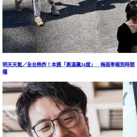
明天天氣／全台熱炸！本週「高溫飆34度」 梅雨季報到時間
曝