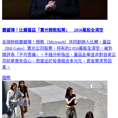
震撼彈！比爾蓋茲「賣光微軟股票」 2850萬股全清空
全球財經震撼彈！微軟（Microsoft）共同創辦人比爾・蓋茲
（Bill Gates）賣光公司股票，持有的2,850萬股全清空，被外
媒評為「不可思議」。不過分析指出，蓋茲此舉並非對自家公
司前景喪失信心，而是出於投資組合多元化、資金需求等因
素。
國際