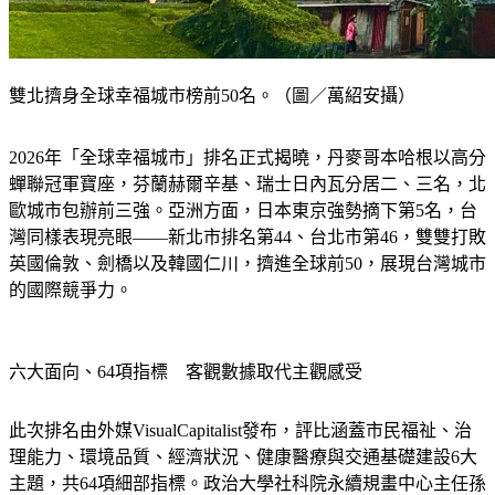
雙北擠身全球幸福城市榜前50名。（圖／萬紹安攝）
2026年「全球幸福城市」排名正式揭曉，丹麥哥本哈根以高分
蟬聯冠軍寶座，芬蘭赫爾辛基、瑞士日內瓦分居二、三名，北
歐城市包辦前三強。亞洲方面，日本東京強勢摘下第5名，台
灣同樣表現亮眼——新北市排名第44、台北市第46，雙雙打敗
英國倫敦、劍橋以及韓國仁川，擠進全球前50，展現台灣城市
的國際競爭力。
六大面向、64項指標　客觀數據取代主觀感受
此次排名由外媒VisualCapitalist發布，評比涵蓋市民福祉、治
理能力、環境品質、經濟狀況、健康醫療與交通基礎建設6大
主題，共64項細部指標。政治大學社科院永續規畫中心主任孫