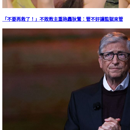
「不要再救了！」不敗教主重砲轟狄鶯：管不好讓監獄來管