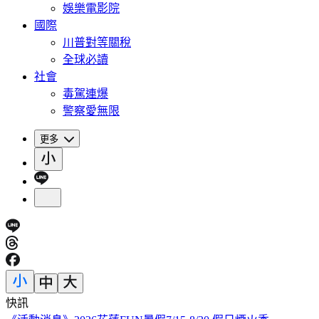
娛樂電影院
國際
川普對等關稅
全球必讀
社會
毒駕連爆
警察愛無限
更多
快訊