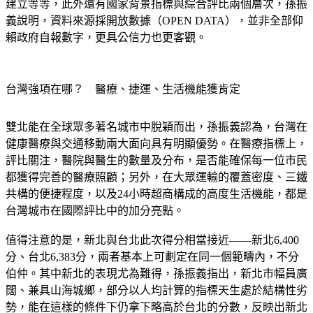
建立等等，此外還有國家背景指標與綜合評比兩個層次，孫振
義說明，資料來源採開放數據（OPEN DATA），並非全部仰
賴政府自報數字，更具公信力也更客觀。
台灣強項在哪？　醫療、捷運、生活機能獲肯定
雙北能在全球眾多著名城市中脫穎而出，孫振義認為，台灣在
健康醫療與交通移動兩大面向具有明顯優勢。在醫療指標上，
評比關注，醫院與醫生的數量及分布，是否能確保每一位市民
都獲得完善的醫療照顧；另外，在大眾運輸的覆蓋密度、三鐵
共構的便捷程度，以及24小時超商構成的高度生活機能，都是
台灣城市在國際評比中的加分亮點。
值得注意的是，
新北與台北此次得分相當接近——新北6,400
分、台北6,383分，兩者基本上可劃定在同一個範疇內，不分
伯仲。
其中新北的表現尤為難得，孫振義指出，新北市幅員廣
闊、兼具山海城鄉，部分以人均計算的指標天生處於結構性劣
勢，能在這樣的條件下仍拿下略高於台北的分數，反映出新北