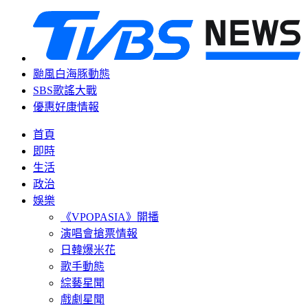
颱風白海豚動態
SBS歌謠大戰
優惠好康情報
首頁
即時
生活
政治
娛樂
《VPOPASIA》開播
演唱會搶票情報
日韓爆米花
歌手動態
綜藝星聞
戲劇星聞