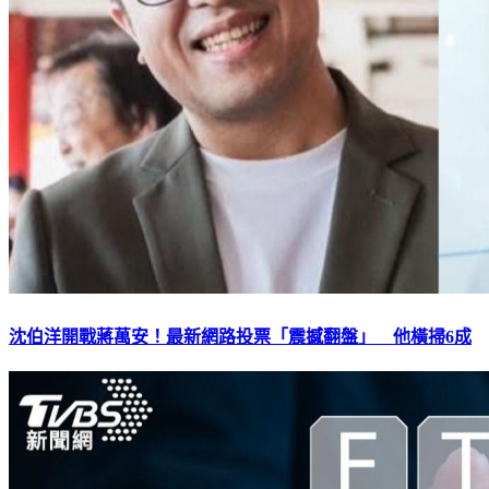
沈伯洋開戰蔣萬安！最新網路投票「震撼翻盤」 他橫掃6成