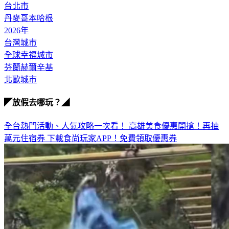
台北市
丹麥哥本哈根
2026年
台灣城市
全球幸福城市
芬蘭赫爾辛基
北歐城市
◤放假去哪玩？◢
全台熱門活動、人氣攻略一次看！
高雄美食優惠開搶！再抽
萬元住宿券
下載食尚玩家APP！免費領取優惠券