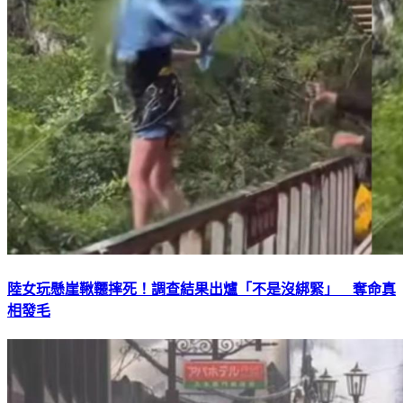
陸女玩懸崖鞦韆摔死！調查結果出爐「不是沒綁緊」 奪命真
相發毛