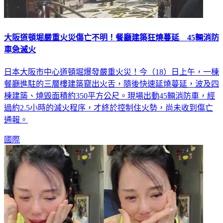
大阪道頓堀嚴重火災傷亡不明！餐廳建築狂燒蔓延 45輛消防
車急滅火
日本大阪市中心道頓堀爆發嚴重火災！今（18）日上午，一棟
餐廳進駐的三層樓建築竄出火舌，隨後快速延燒蔓延，波及四
棟建築、燒毀面積約350平方公尺。現場出動45輛消防車，經
過約2.5小時的滅火程序，才終於控制住火勢，尚未收到傷亡
通報。
國際