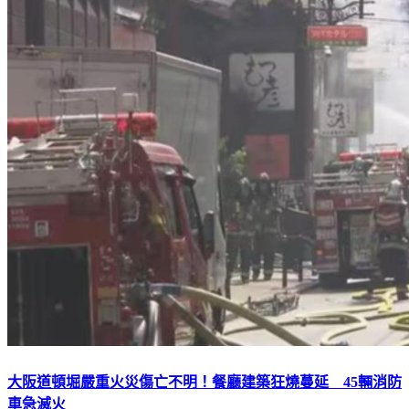
大阪道頓堀嚴重火災傷亡不明！餐廳建築狂燒蔓延 45輛消防
車急滅火