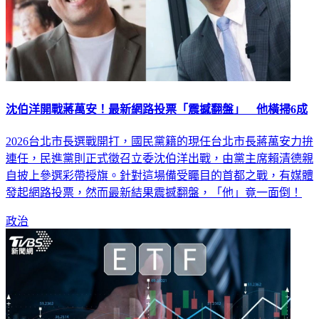
沈伯洋開戰蔣萬安！最新網路投票「震撼翻盤」 他橫掃6成
2026台北市長選戰開打，國民黨籍的現任台北市長蔣萬安力拚
連任，民進黨則正式徵召立委沈伯洋出戰，由黨主席賴清德親
自披上參選彩帶授旗。針對這場備受矚目的首都之戰，有媒體
發起網路投票，然而最新結果震撼翻盤，「他」竟一面倒！
政治