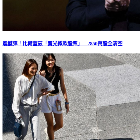
震撼彈！比爾蓋茲「賣光微軟股票」 2850萬股全清空