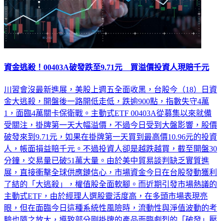
資金逃殺！00403A破發跌至9.71元 買溢價投資人現賠千元
川習會沒最新進展，美股上週五全面收黑，台股今（18）日資
金大逃殺，開盤後一路開低走低，跌逾900點，指數失守4萬
1，面臨4萬關卡保衛戰。主動式ETF 00403A從募集以來就備
受關注，掛牌第一天大幅溢價，不過今日受到大盤影響，股價
破發來到9.71元，如果在掛牌第一天買到最高價10.96元的投資
人，帳面損益賠千元。不過投資人卻是越跌越買，截至開盤30
分鐘，交易量已破51萬大量。由於美中貿易談判缺乏實質進
展，直接衝擊全球供應鏈信心，市場資金今日在台股發動獲利
了結的「大逃殺」，權值股全面軟腳。而近期引發市場熱議的
主動式ETF，由於經理人選股靈活度高，在多頭市場表現亮
眼，但在面臨今日這種系統性風險時，流動性與淨值波動的考
驗也隨之放大，導致部分剛掛牌的產品面臨劇烈的「破發」壓