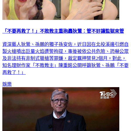
「不要再救了！」不敗教主重砲轟狄鶯：管不好讓監獄來管
資深藝人狄鶯、孫鵬的獨子孫安佐，近日因在北投溪邊引燃自
製火槍噴出巨量火焰遭警拘提，事後被依公共危險、恐嚇公眾
及非法持有非制式獵槍等罪嫌，裁定羈押禁見2個月。對此，
知名理財作家「不敗教主」陳重銘公開呼籲狄鶯、孫鵬「不要
再救了！」
娛樂