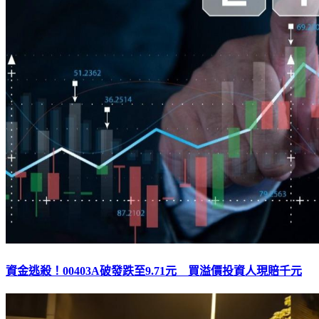
資金逃殺！00403A破發跌至9.71元 買溢價投資人現賠千元