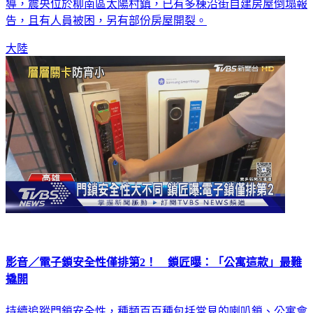
導，震央位於柳南區太陽村鎮，已有多棟沿街自建房屋倒塌報
告，且有人員被困，另有部份房屋開裂。
大陸
影音／電子鎖安全性僅排第2！ 鎖匠曝：「公寓這款」最難
撬開
持續追蹤門鎖安全性，種類百百種包括常見的喇叭鎖、公寓會