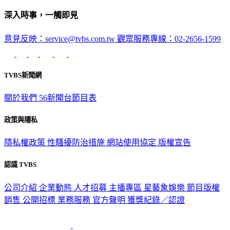
深入時事，一觸即見
意見反映：service@tvbs.com.tw
觀眾服務專線：02-2656-1599
TVBS新聞網
關於我們
56新聞台節目表
政策與隱私
隱私權政策
性騷擾防治措施
網站使用協定
版權宣告
認識 TVBS
公司介紹
企業動態
人才招募
主播專區
星藝象娛樂
節目版權
銷售
公開招標
業務服務
官方聲明
獲獎紀錄／認證