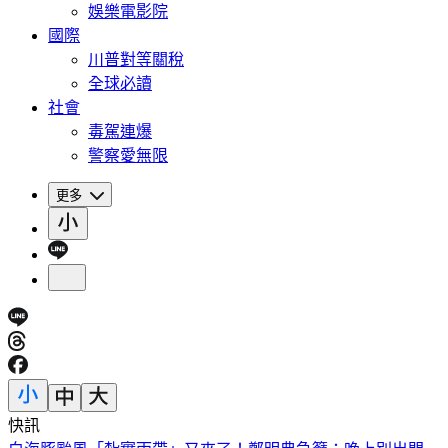
娛樂電影院
國際
川普對等關稅
全球必讀
社會
毒駕連爆
警察愛無限
更多
快訊