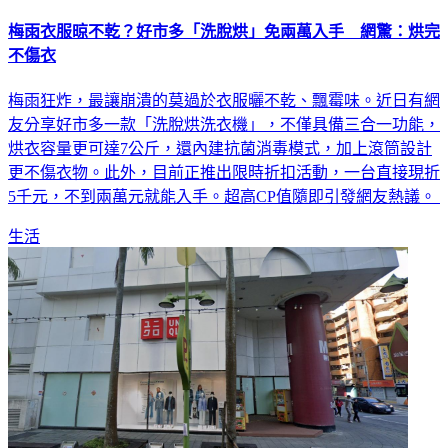
梅雨衣服晾不乾？好市多「洗脫烘」免兩萬入手 網驚：烘完
不傷衣
梅雨狂炸，最讓崩潰的莫過於衣服曬不乾、飄霉味。近日有網
友分享好市多一款「洗脫烘洗衣機」，不僅具備三合一功能，
烘衣容量更可達7公斤，還內建抗菌消毒模式，加上滾筒設計
更不傷衣物。此外，目前正推出限時折扣活動，一台直接現折
5千元，不到兩萬元就能入手。超高CP值隨即引發網友熱議。
生活