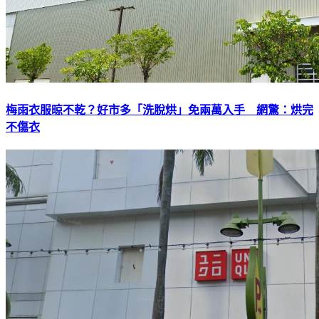
梅雨衣服晾不乾？好市多「洗脫烘」免兩萬入手 網驚：烘完
不傷衣