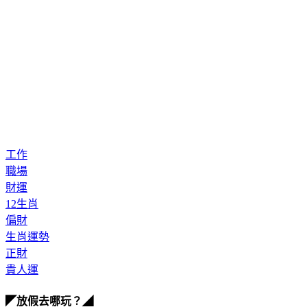
工作
職場
財運
12生肖
偏財
生肖運勢
正財
貴人運
◤放假去哪玩？◢