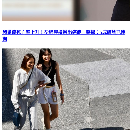
卵巢癌死亡率上升！孕婦產檢揪出癌症 醫揭：5成確診已晚
期