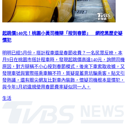
起跳價140元！桃園小黃司機辯「按到春節」 網挖黑歷史疑
慣犯
明明已經5月份，搭計程車還是春節收費？一名民眾反映，本
月9日在桃園市搭計程車時，發現起跳價高達140元，詢問司機
原因，對方辯稱不小心按到春節模式，後來下車索取收據，又
發現車號與實際搭乘車輛不符，質疑是蓄意坑騙乘客。貼文引
發熱議，還有眼尖網友比對車內裝飾，懷疑司機根本是慣犯，
與今年1月初違規使用春節費率疑似同一人。
生活