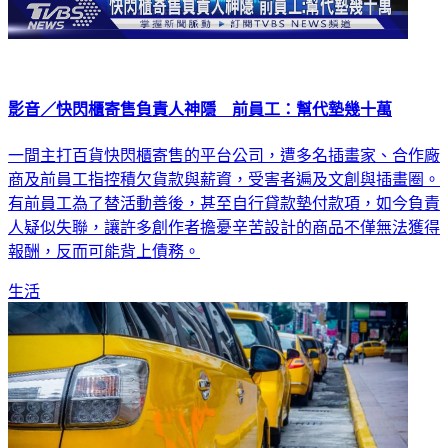
影音／快閃櫃寄售負責人神隱 前員工：幫代墊幾十萬
一間主打百貨快閃櫃寄售的平台公司，遭多名插畫家、合作廠
商及前員工指控積欠貨款與薪資，受害者遍及文創與插畫圈。
有前員工為了替活動善後，甚至自行貸款墊付款項，如今負責
人疑似失聯，讓許多創作者擔憂辛苦設計的商品不僅無法獲得
報酬，反而可能背上債務。
生活