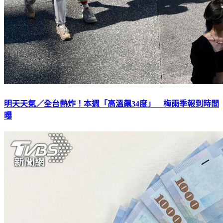
明天天氣／全台熱炸！本週「高溫飆34度」 梅雨季報到時間
曝