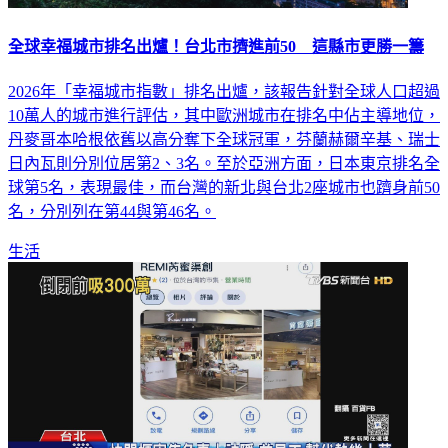
全球幸福城市排名出爐！台北市擠進前50 這縣市更勝一籌
2026年「幸福城市指數」排名出爐，該報告針對全球人口超過
10萬人的城市進行評估，其中歐洲城市在排名中佔主導地位，
丹麥哥本哈根依舊以高分奪下全球冠軍，芬蘭赫爾辛基、瑞士
日內瓦則分別位居第2、3名。至於亞洲方面，日本東京排名全
球第5名，表現最佳，而台灣的新北與台北2座城市也躋身前50
名，分別列在第44與第46名。
生活