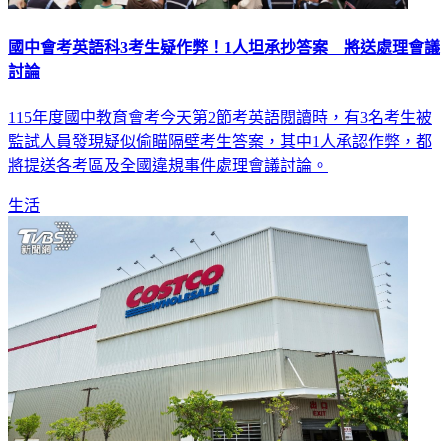
國中會考英語科3考生疑作弊！1人坦承抄答案 將送處理會議
討論
115年度國中教育會考今天第2節考英語閱讀時，有3名考生被
監試人員發現疑似偷瞄隔壁考生答案，其中1人承認作弊，都
將提送各考區及全國違規事件處理會議討論。
生活