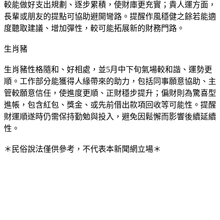
較能做好支出規劃、逐步累積，使財庫更充實；貴人運方面，
長輩或朋友的提點可協助避開彎路。提醒作風穩健之餘若能適
度聽取建議、增加彈性，較可能拓展新的財務門路。
生肖豬
生肖豬性格隨和、好相處，並5月中下旬氣場較和諧、運勢更
順。工作部分能獲得人緣帶來的助力，包括同事願意協助、主
管較願意信任，使進度更順、正財穩步提升；偏財則為驚喜型
進帳，包含紅包、獎金、或先前借出款項回收等可能性。提醒
財運順遂時仍需保持勤勉與投入，避免因鬆懈而影響後續延續
性。
＊民俗說法僅供參考，不代表本新聞網立場＊