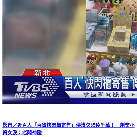
影音／近百人「百貨快閃櫃寄售」傳遭欠恐達千萬！ 創業小
資女淚：老闆神隱