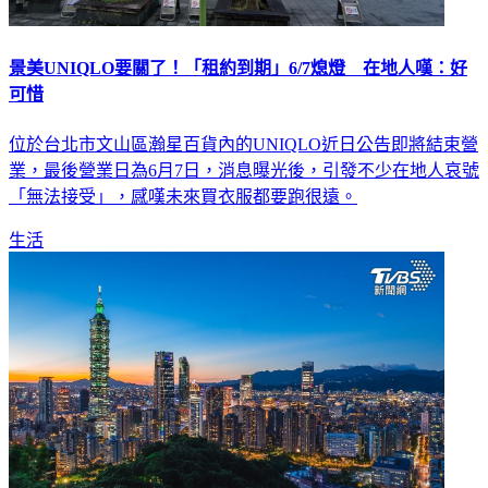
景美UNIQLO要關了！「租約到期」6/7熄燈 在地人嘆：好
可惜
位於台北市文山區瀚星百貨內的UNIQLO近日公告即將結束營
業，最後營業日為6月7日，消息曝光後，引發不少在地人哀號
「無法接受」，感嘆未來買衣服都要跑很遠。
生活