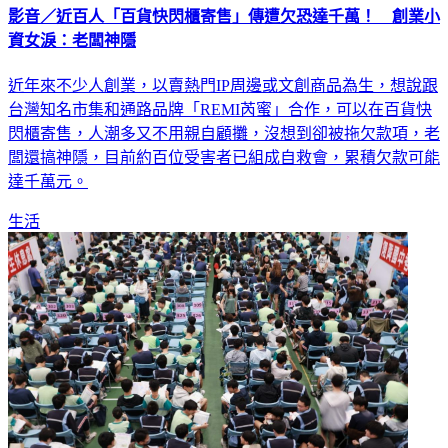
影音／近百人「百貨快閃櫃寄售」傳遭欠恐達千萬！ 創業小
資女淚：老闆神隱
近年來不少人創業，以賣熱門IP周邊或文創商品為生，想說跟
台灣知名市集和通路品牌「REMI芮蜜」合作，可以在百貨快
閃櫃寄售，人潮多又不用親自顧攤，沒想到卻被拖欠款項，老
闆還搞神隱，目前約百位受害者已組成自救會，累積欠款可能
達千萬元。
生活