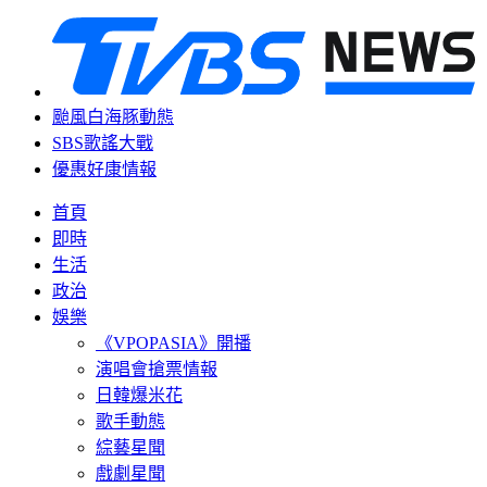
颱風白海豚動態
SBS歌謠大戰
優惠好康情報
首頁
即時
生活
政治
娛樂
《VPOPASIA》開播
演唱會搶票情報
日韓爆米花
歌手動態
綜藝星聞
戲劇星聞