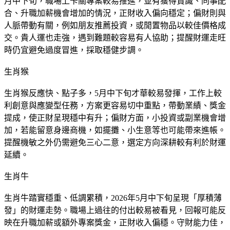
月中下旬，職場上卡關專案較易推進，並有獲得賞識、同事配
合、升職加薪機會增加的情況，正財收入偏向穩定；偏財則與
人脈帶動有關，例如朋友推薦投資，或閒置物品以較佳價格成
交。貴人運也走強，遇到難題較容易有人協助；提醒財運走旺
時仍宜避免過度冒進，採取穩健步調。
生肖猴
生肖猴反應快、點子多，5月中下旬才華較易發揮，工作上較
利創意與應變型任務，方案更容易切中重點，帶動業績、獎金
提成，使正財呈現穩中有升；偏財方面，小投資或副業機會增
加，若能留意身邊商機，如擺攤、小生意等也可能帶來進帳。
提醒機敏之外仍需避免三心二意，選定方向深耕較有利於財運
延續。
生肖牛
生肖牛踏實穩重、低調累積，2026年5月中下旬呈現「厚積薄
發」的財運走勢。職場上過往的付出較易被看見，回報可能反
映在升職加薪或額外專案獎金，正財收入偏穩。守財能力佳，