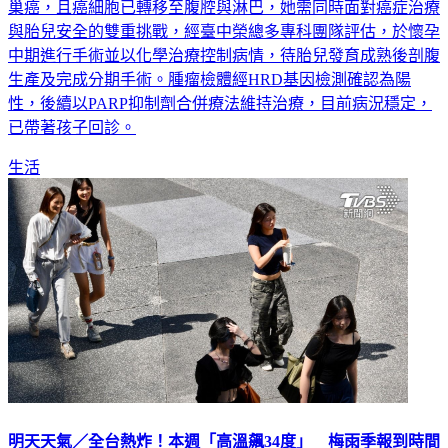
巢癌，且癌細胞已轉移至腹腔與淋巴，她需同時面對癌症治療
與胎兒安全的雙重挑戰，經臺中榮總多專科團隊評估，於懷孕
中期進行手術並以化學治療控制病情，待胎兒發育成熟後剖腹
生產及完成分期手術。腫瘤檢體經HRD基因檢測確認為陽
性，後續以PARP抑制劑合併療法維持治療，目前病況穩定，
已帶著孩子回診。
生活
明天天氣／全台熱炸！本週「高溫飆34度」 梅雨季報到時間