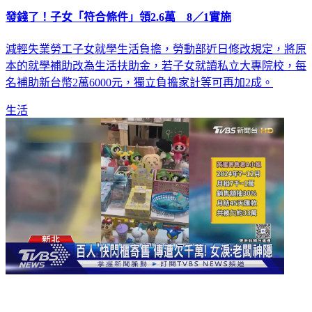
發錢了！子女「符合條件」領2.6萬 8／1實施
減輕失業勞工子女就學生活負擔，勞動部近日修改規定，將原
本的就學補助改為生活扶助金，若子女就讀私立大專院校，每
名補助新台幣2萬6000元，獨立負擔家計等可再加2成。
生活