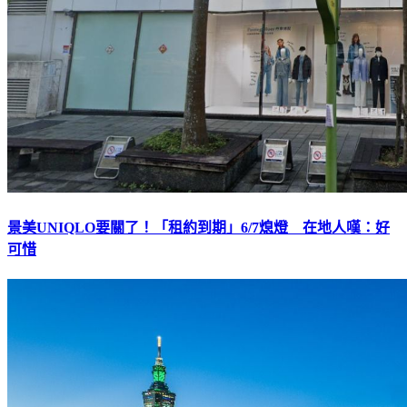
景美UNIQLO要關了！「租約到期」6/7熄燈 在地人嘆：好
可惜