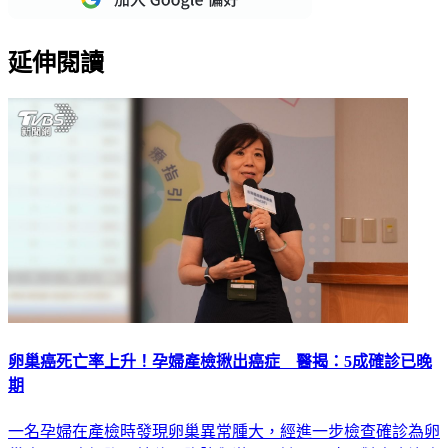
延伸閱讀
卵巢癌死亡率上升！孕婦產檢揪出癌症 醫揭：5成確診已晚
期
一名孕婦在產檢時發現卵巢異常腫大，經進一步檢查確診為卵