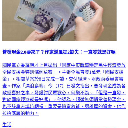
普發現金2.0要來了？作家逆風提2缺失：一直發就是好嗎
國民黨立委羅明才上月拋出「因應中東戰事穩定民生經濟發放
全民支援金特別條例草案」，主張全民普發1萬元「國民支援
金」，相關草案於8日完成一讀，交付經濟、財政兩委員會審
查。作家「漂浪島嶼」今（17）日發文指出，普發現金成為各
政黨喜好之事，發錢討民眾歡心，何樂不為。「但是一直發，
對於國家經濟就是好嗎」，他認為，超徵無須慣常普發現金，
也不該拿去填坑虧損，重要是徵富救貧，讓雄厚的資金，化作
拉抬底層的動力。
生活