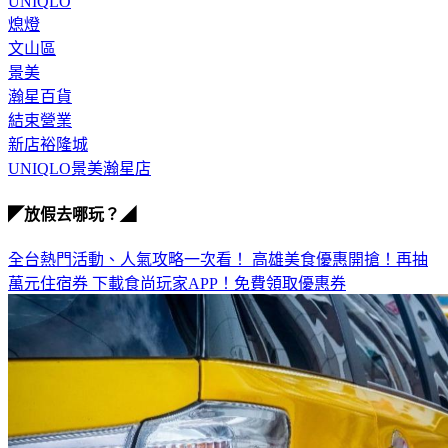
UNIQLO
熄燈
文山區
景美
瀚星百貨
結束營業
新店裕隆城
UNIQLO景美瀚星店
◤放假去哪玩？◢
全台熱門活動、人氣攻略一次看！
高雄美食優惠開搶！再抽
萬元住宿券
下載食尚玩家APP！免費領取優惠券