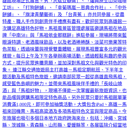
雄館現場正式展售。另「志斌豆瓣醬」、「燿興原生山茶咖啡
工坊」、「打狗餅舖」、「幸葡瑪嵐－恩典合作社」、「中外
餅舖」、「旗津青蘭藝術」及 「台青蕉 」亦共同參展，從農
特產、職人手作到創意伴手禮應有盡有，歡迎民眾到高雄館一
次購足高雄特色好物。馬祖風景區管理處展區邀請馬祖在地品
牌「中南58」與「馬祖依金那糕餅」進駐參展，現場將帶來藍
眼淚特調、老酒風味飲品，以及老酒捲捲酥、淡菜可樂果等特
色茶點，透過味蕾與視覺雙重體驗，展現馬祖豐富多元的觀光
樣貌。每日上午及下午各舉辦兩場活動，透過輕鬆有趣的參與
方式，提升民眾進攤意願，並加深對馬祖文化與觀光特色的印
象。 連江縣交通旅遊局主打高雄－馬祖定期航班、下半年主
題活動及馬祖特色旅遊，邀請南部民眾一起從高雄直飛馬祖，
感受藍色島嶼的魅力。並帶來馬祖風味伴手禮的「長岐山燒
酒」與「馬祖好物」，現場不僅能一次掌握最新旅遊資訊，也
能品嚐與選購馬祖限定特色商品。另外民眾只要於馬祖館單筆
消費滿1,000元，即可參加抽獎活動，大獎包含iPad、高雄－馬
祖來回機票、馬祖高粱酒及多項馬祖特色文宣與限定商品。今
年旅展也吸引多個日本地方政府跨海來台，包括：沖繩、宮城
縣、茨城縣、青森縣、山形縣、愛媛縣等，各展區除介紹當地