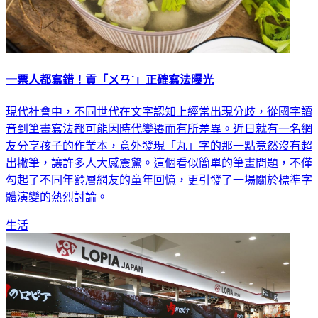
一票人都寫錯！貢「ㄨㄢˊ」正確寫法曝光
現代社會中，不同世代在文字認知上經常出現分歧，從國字讀
音到筆畫寫法都可能因時代變遷而有所差異。近日就有一名網
友分享孩子的作業本，意外發現「丸」字的那一點竟然沒有超
出撇筆，讓許多人大感震驚。這個看似簡單的筆畫問題，不僅
勾起了不同年齡層網友的童年回憶，更引發了一場關於標準字
體演變的熱烈討論。
生活