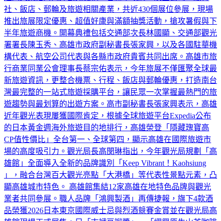
社、飯店、郵輪及旅遊相關產業，共近430個展位參展，現場
推出旅展限定優惠、超值好康與滿額抽獎活動，搶攻暑假與下
半年旅遊商機。開幕典禮包括交通部次長林國顯、交通部觀光
署署長陳玉秀、高雄市政府副秘書長張家興，以及各國駐華機
構代表、航空公司代表與各縣市政府貴賓共同出席。高雄市旅
行商業同業公會理事長蔡宗佑表示，今年旅展不僅匯聚全球最
新旅遊資訊，更整合機票、行程、飯店與郵輪優惠，打造南台
灣最完整的一站式旅遊採購平台，讓民眾一次掌握最熱門的旅
遊趨勢與最划算的出遊方案。高市副秘書長張家興表示，高雄
近年觀光表現屢獲國際肯定，根據全球旅遊平台Expedia公布
的日本黃金週海外旅遊目的地排行，高雄榮登「隱藏瑰寶高
CP值性價比」全台第一、全球第四，顯示高雄在國際旅遊市
場的高度吸引力。觀光局長高閔琳指出，今年觀光局規劃「高
雄館」全面導入全新的品牌識別「Keep Vibrant！Kaohsiung
」，融合台灣百大觀光亮點「大港橋」等代表性景點元素，凸
顯高雄城市特色。 高雄館集結12家高雄在地特色品牌與觀光
業者共同參展。職人品牌「鴻興製酒」再傳捷報，旗下4款酒
品榮獲2026日本東京國際威士忌與烈酒競賽金賞並在觀光局高