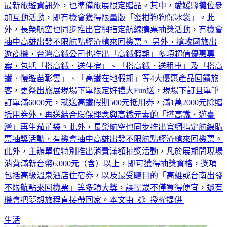
最新旅遊資訊外，也準備旅展限定贈品。其中，愛媛縣攤位參
加互動活動，即有機會獲得限量版「蜜柑狗狗保冰袋」。此
外，長榮航空也同步推出官網指定航線購票抽獎活動，有機會
抽中高雄出發不限航點經濟艙來回機票。 另外，搶攻國旅出
遊商機，台灣高鐵公司也推出「高鐵假期」多項超值優惠專
案，包括「搭高鐵．送住宿」、「搭高鐵．送租車」及「搭高
鐵．慢遊苗彰雲」、「高鐵在地假期」等4大優惠產品回饋旅
客，更祭出旅展現場下單限定好禮大Fun送，現場下訂且單筆
訂單滿6000元，就送高鐵假期500元抵用券，滿1萬2000元除贈
抵用券外，再送結合環保理念與高鐵元素的「搭高鐵．遊臺
灣」再生茄芷袋。此外，長榮航空也同步推出官網指定航線購
票抽獎活動，有機會抽中高雄出發不限航點經濟艙來回機票。
此外，主辦單位特別推出消費滿額抽獎活動，凡於展期間現場
消費滿新台幣6,000元（含）以上，即可獲得抽獎資格，獎項
包括高級溫泉酒店住宿券，以及最受矚目的「高雄或台南出發
不限航點來回機票」等多項大獎，讓民眾不僅買得便宜，還有
機會把夢想旅程直接帶回家。本文由《》授權提供
生活