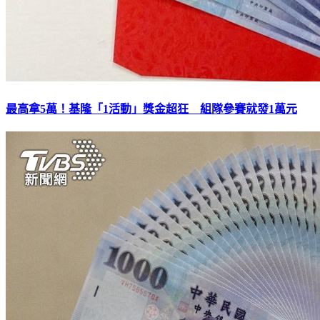
最高拿5萬！基隆「1活動」獎金超狂 組隊參賽就發1萬元