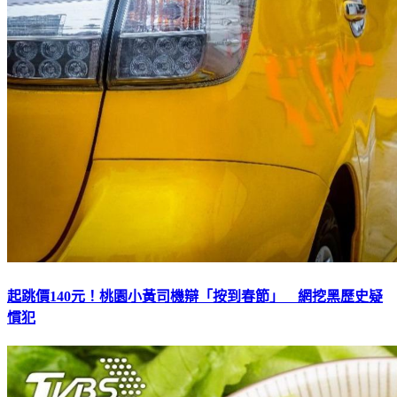
起跳價140元！桃園小黃司機辯「按到春節」 網挖黑歷史疑
慣犯