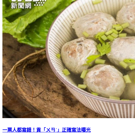
一票人都寫錯！貢「ㄨㄢˊ」正確寫法曝光