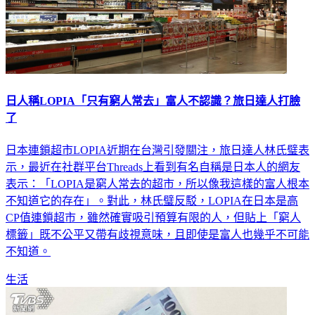
日人稱LOPIA「只有窮人常去」富人不認識？旅日達人打臉
了
日本連鎖超市LOPIA近期在台灣引發關注，旅日達人林氏璧表
示，最近在社群平台Threads上看到有名自稱是日本人的網友
表示：「LOPIA是窮人常去的超市，所以像我這樣的富人根本
不知道它的存在」。對此，林氏璧反駁，LOPIA在日本是高
CP值連鎖超市，雖然確實吸引預算有限的人，但貼上「窮人
標籤」既不公平又帶有歧視意味，且即使是富人也幾乎不可能
不知道。
生活