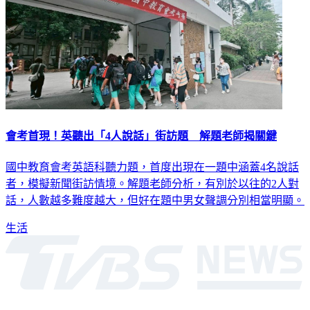
會考首現！英聽出「4人說話」街訪題 解題老師揭關鍵
國中教育會考英語科聽力題，首度出現在一題中涵蓋4名說話
者，模擬新聞街訪情境。解題老師分析，有別於以往的2人對
話，人數越多難度越大，但好在題中男女聲調分別相當明顯。
生活