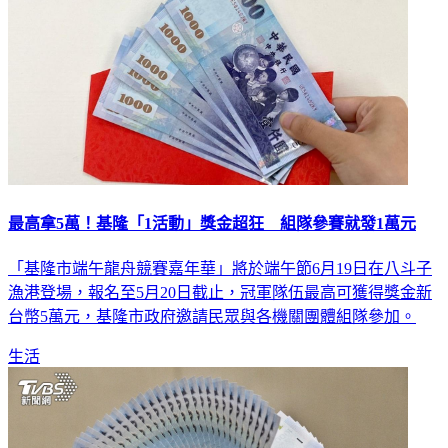
最高拿5萬！基隆「1活動」獎金超狂 組隊參賽就發1萬元
「基隆市端午龍舟競賽嘉年華」將於端午節6月19日在八斗子
漁港登場，報名至5月20日截止，冠軍隊伍最高可獲得獎金新
台幣5萬元，基隆市政府邀請民眾與各機關團體組隊參加。
生活