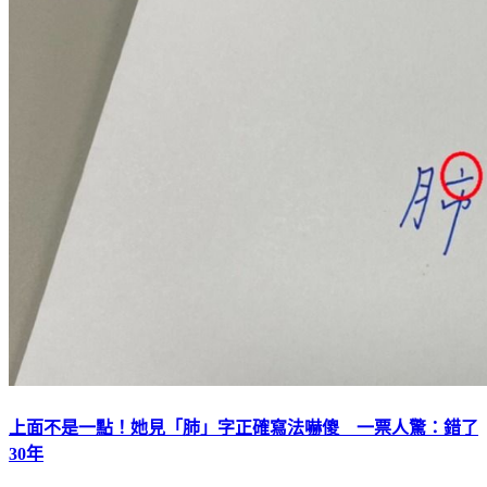
上面不是一點！她見「肺」字正確寫法嚇傻 一票人驚：錯了
30年