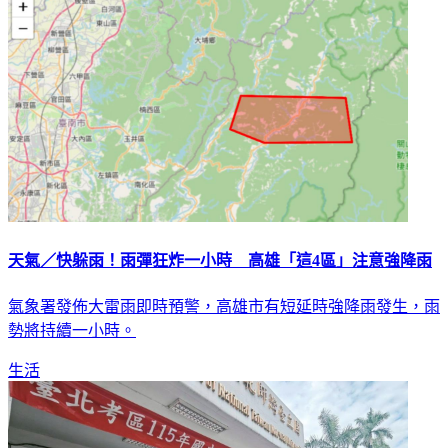
天氣／快躲雨！雨彈狂炸一小時 高雄「這4區」注意強降雨
氣象署發佈大雷雨即時預警，高雄市有短延時強降雨發生，雨
勢將持續一小時。
生活