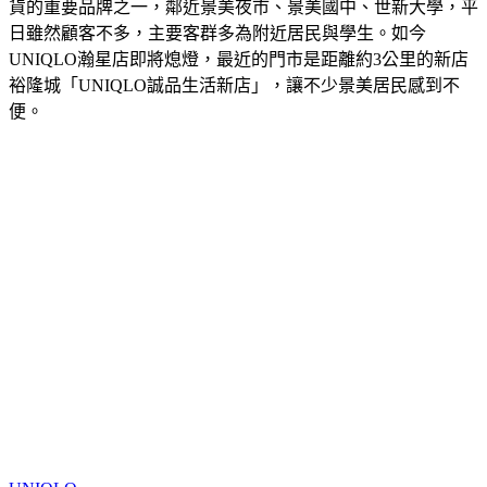
貨的重要品牌之一，鄰近景美夜市、景美國中、世新大學，平
日雖然顧客不多，主要客群多為附近居民與學生。如今
UNIQLO瀚星店即將熄燈，最近的門市是距離約3公里的新店
裕隆城「UNIQLO誠品生活新店」，讓不少景美居民感到不
便。