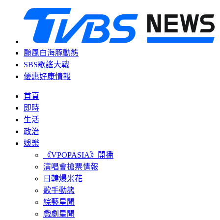
颱風白海豚動態
SBS歌謠大戰
優惠好康情報
首頁
即時
生活
政治
娛樂
《VPOPASIA》開播
演唱會搶票情報
日韓爆米花
歌手動態
綜藝星聞
戲劇星聞