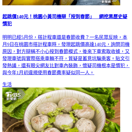
起跳價140元！桃園小黃司機辯「按到春節」 網挖黑歷史疑
慣犯
明明已經5月份，搭計程車還是春節收費？一名民眾反映，本
月9日在桃園市搭計程車時，發現起跳價高達140元，詢問司機
原因，對方辯稱不小心按到春節模式，後來下車索取收據，又
發現車號與實際搭乘車輛不符，質疑是蓄意坑騙乘客。貼文引
發熱議，還有眼尖網友比對車內裝飾，懷疑司機根本是慣犯，
與今年1月初違規使用春節費率疑似同一人。
生活