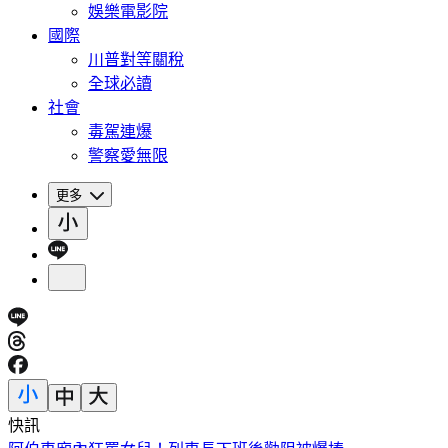
娛樂電影院
國際
川普對等關稅
全球必讀
社會
毒駕連爆
警察愛無限
更多
快訊