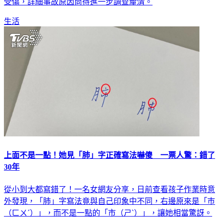
受傷，詳細事故原因尚待進一步調查釐清。
生活
上面不是一點！她見「肺」字正確寫法嚇傻 一票人驚：錯了
30年
從小到大都寫錯了！一名女網友分享，日前查看孩子作業時意
外發現，「肺」字寫法竟與自己印象中不同，右邊原來是「巿
（ㄈㄨˊ）」，而不是一點的「市（ㄕˋ）」，讓她相當驚訝。