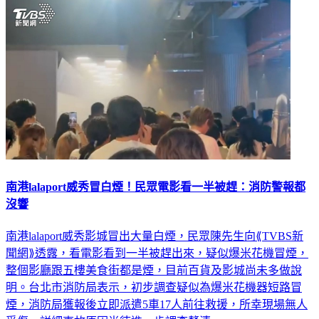
南港lalaport威秀冒白煙！民眾電影看一半被趕：消防警報都
沒響
南港lalaport威秀影城冒出大量白煙，民眾陳先生向⟪TVBS新
聞網⟫透露，看電影看到一半被趕出來，疑似爆米花機冒煙，
整個影廳跟五樓美食街都是煙，目前百貨及影城尚未多做說
明。台北市消防局表示，初步調查疑似為爆米花機器短路冒
煙，消防局獲報後立即派遣5車17人前往救援，所幸現場無人