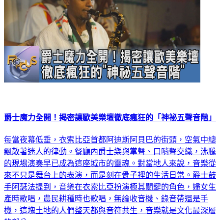
爵士魔力全開！揭密讓歐美樂壇徹底瘋狂的「神祕五聲音階」
每當夜幕低垂，衣索比亞首都阿迪斯阿貝巴的街頭，空氣中總
飄散著迷人的律動。餐廳內爵士樂與掌聲、口哨聲交織，沸騰
的現場演奏早已成為這座城市的靈魂。對當地人來說，音樂從
來不只是舞台上的表演，而是刻在骨子裡的生活日常。爵士鼓
手阿瑟法提到，音樂在衣索比亞扮演極其關鍵的角色，婦女生
產時歌唱，農民耕種時也歌唱，無論收音機、錄音帶還是手
機，這塊土地的人們整天都與音符共生，音樂就是文化最深層