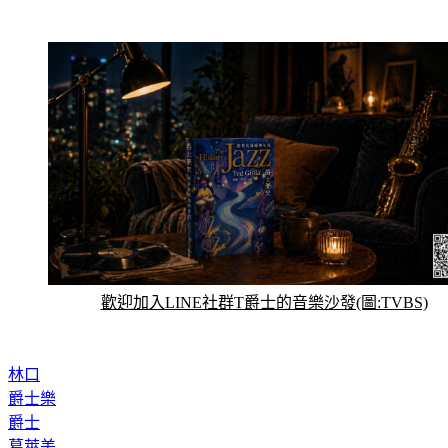
歡迎加入LINE社群T爵士的音樂沙發(圖:TVBS)
林口
爵士樂
爵士
葛萊美