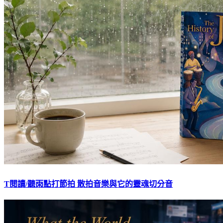
T閱讀/聽雨點打節拍 散拍音樂與它的靈魂切分音