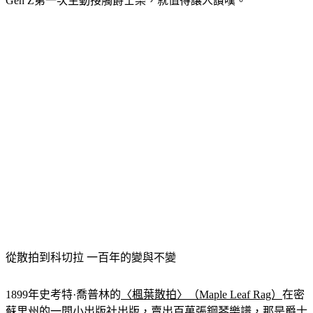
Gen Z第一次主動接觸爵士樂，就值得讓人讚嘆。
從散拍到科切拉 一百年的變與不變
1899年史考特·喬普林的
〈楓葉散拍〉（Maple Leaf Rag）
在密
蘇里州的一間小出版社出版，賣出百萬張鋼琴樂譜，那是爵士