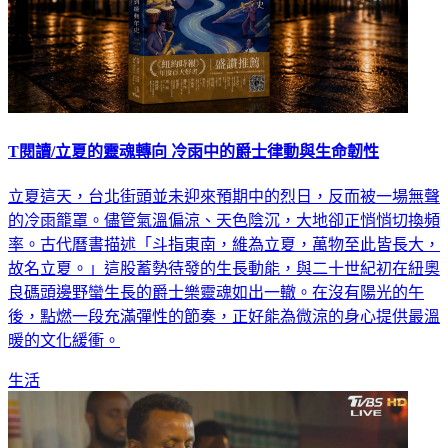
T閱讀/立夏的靈魂轉向 冷雨中的爵士律動與生命韌性
立夏這天，台北街頭並未迎來預期中的烈日，反而被一場無聲
的冷雨籠罩。儘管氣溫偏涼、天色陰沉，大地卻正悄悄切換頻
率。古代曆書描述「斗指東南，維為立夏，萬物至此皆長大，
故名立夏。」這股蓄勢待發的生長動能，與二十世紀初在紐奧
良碼頭邊野蠻生長的爵士樂靈魂如出一轍。在沒有陽光的午
後，點燃一段充滿彈性的節奏，正好能為微涼的身心提供最溫
暖的文化緩衝。
生活