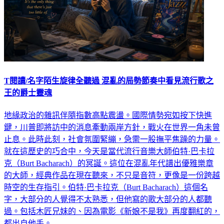
T閱讀/名字陌生旋律全聽過 混亂的局勢節奏中看見流行歌之
王的爵士靈魂
地緣政治的雜訊伴隨指數高點震盪。國際情勢宛如按下快進
鍵，川普即將訪中的消息牽動兩岸方針，戰火在世界一角未曾
止息。此時此刻，社會氛圍緊繃，急需一股撫平焦躁的力量。
就在這歷史的巧合中，今天是當代流行音樂大師伯特·巴卡拉
克（Burt Bacharach）的冥誕。這位在混亂年代譜出優雅樂章
的大師，經典作品在現在聽來，不只是音符，更像是一份跨越
時空的生存指引。伯特·巴卡拉克（Burt Bacharach）這個名
字，大部分的人覺得不太熟悉，但他寫的歌大部分的人都聽
過。包括木匠兄妹的、因為電影《新娘不是我》再度翻紅的，
都出自他手。