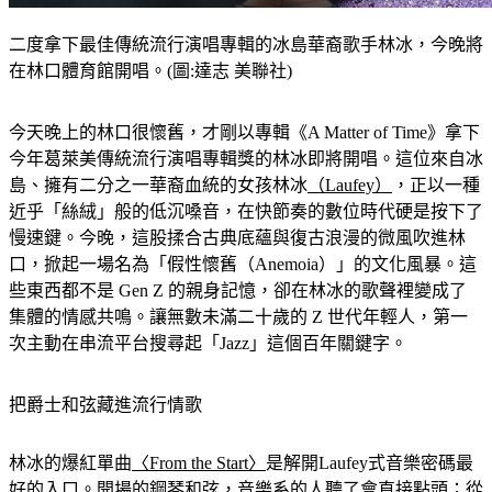
二度拿下最佳傳統流行演唱專輯的冰島華裔歌手林冰，今晚將
在林口體育館開唱。(圖:達志 美聯社)
今天晚上的林口很懷舊，才剛以專輯《A Matter of Time》拿下
今年葛萊美傳統流行演唱專輯獎的林冰即將開唱。這位來自冰
島、擁有二分之一華裔血統的女孩林冰
（Laufey）
，正以一種
近乎「絲絨」般的低沉嗓音，在快節奏的數位時代硬是按下了
慢速鍵。今晚，這股揉合古典底蘊與復古浪漫的微風吹進林
口，掀起一場名為「假性懷舊（Anemoia）」的文化風暴。這
些東西都不是 Gen Z 的親身記憶，卻在林冰的歌聲裡變成了
集體的情感共鳴。讓無數未滿二十歲的 Z 世代年輕人，第一
次主動在串流平台搜尋起「Jazz」這個百年關鍵字。 
把爵士和弦藏進流行情歌
林冰的爆紅單曲
〈From the Start〉
是解開Laufey式音樂密碼最
好的入口。開場的鋼琴和弦，音樂系的人聽了會直接點頭；從