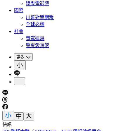
娛樂電影院
國際
川普對等關稅
全球必讀
社會
毒駕連爆
警察愛無限
更多
快訊