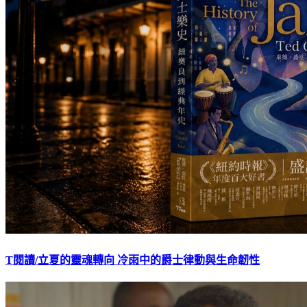
T閱讀/立夏的靈魂轉向 冷雨中的爵士律動與生命韌性