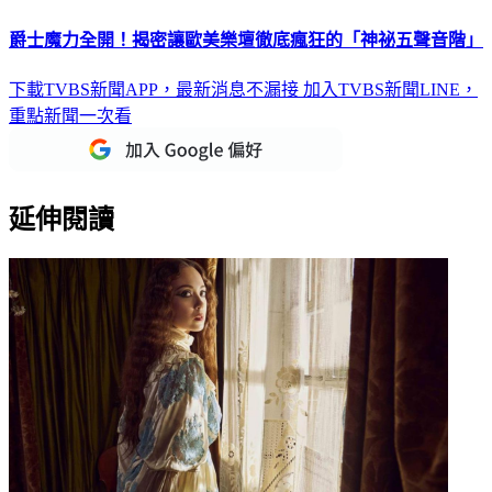
爵士魔力全開！揭密讓歐美樂壇徹底瘋狂的「神祕五聲音階」
下載TVBS新聞APP，最新消息不漏接
加入TVBS新聞LINE，
重點新聞一次看
延伸閱讀