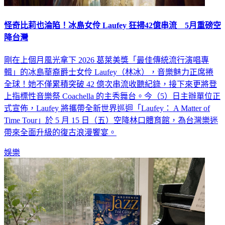
怪奇比莉也淪陷！冰島女伶 Laufey 狂掃42億串流 5月重磅空
降台灣
剛在上個月風光拿下 2026 葛萊美獎「最佳傳統流行演唱專
輯」的冰島華裔爵士女伶 Laufey（林冰），音樂魅力正席捲
全球！她不僅累積突破 42 億次串流收聽紀錄，接下來更將登
上指標性音樂祭 Coachella 的主秀舞台。今（5）日主辦單位正
式宣佈，Laufey 將攜帶全新世界巡迴「Laufey： A Matter of
Time Tour」於 5 月 15 日（五）空降林口體育館，為台灣樂迷
帶來全面升級的復古浪漫饗宴。
娛樂