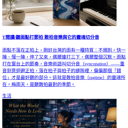
T閱讀/聽雨點打節拍 散拍音樂與它的靈魂切分音
雨點不落在正拍上，剛好台灣的雨有一種特質：不規則。快一
陣、慢一陣，停了又來，偶爾連打三下，偶爾整個沉默。雨點
打在窗台上的節奏，音樂術語叫切分音（syncopation）——重
音刻意迴避正拍，落在拍子與拍子的縫隙裡，偏偏那個「錯
位」才是最好聽的部分。這就是散拍音樂（ragtime）的靈魂所
在。梅雨天，是聽散拍最對的季節。
生活