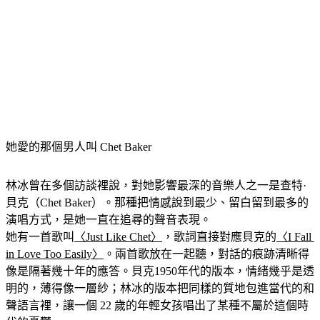
她愛的那個男人叫 Chet Baker
林冰曾在多個訪談裡說，對她影響最深的音樂人之一是查特·
貝克（Chet Baker）。那種把情感說到最少、留白留到最多的
演唱方式，是她一直在追尋的聲音表現。
她有一首歌叫
〈Just Like Chet〉
，歌詞直接對應貝克的
〈I Fall 
in Love Too Easily〉
。兩首歌放在一起聽，對話的痕跡清晰得
像是隔著幾十年的應答。貝克1950年代的版本，情緒幾乎是透
明的，薄得像一層紗；林冰的版本把同樣的質地包進當代的和
聲語言裡，讓一個 22 歲的年輕女孩唱出了某種不屬於這個時