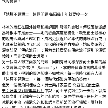
代的憂鬱。
「她算不算爵士」這個問題 每隔幾十年就要吵一次
林冰的爆紅在國外論壇和樂評圈引發激烈論戰。傳統硬核派認
為她根本不是爵士——她的歌曲高度結構化，缺乏爵士最核心
的現場即興與不確定性，風格更接近1940年代的傳統流行或百
老匯歌舞劇的現代包裝。NPR的評論也直接說，她最準確的分
類應該是「傳統流行」；葛萊美確實是在傳統流行類別下頒獎
給她，而非任何爵士獎項。
另一個沒人想正面談的問題：同期有著同樣深厚爵士根基的黑
人女聲薩瑪拉·喬伊（Samara Joy），拿的是貨真價實的葛萊美
爵士獎項，得到的關注卻遠不如林冰。每一個時代都有人問
「這算不算爵士」，每一個時代都沒有明確的答案。
但另一個視角同樣成立。爵士樂評家泰德·喬亞在
《爵士樂
史：紐奧良到經典年代》
中說，爵士樂從誕生第一天起，就是
幾條文化河流撞在一起的混亂結果，邊界從來都不是死的。林
冰把被主流市場遺忘的和弦語言重新帶回流行場域，讓無數