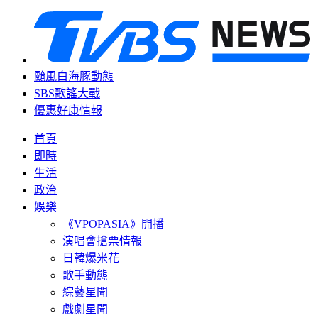
颱風白海豚動態
SBS歌謠大戰
優惠好康情報
首頁
即時
生活
政治
娛樂
《VPOPASIA》開播
演唱會搶票情報
日韓爆米花
歌手動態
綜藝星聞
戲劇星聞