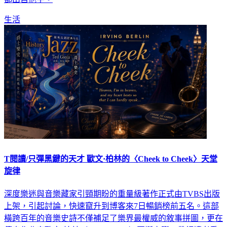
生活
T閱讀/只彈黑鍵的天才 歐文·柏林的〈Cheek to Cheek〉天堂
旋律
深度樂迷與音樂藏家引頸期盼的重量級著作正式由TVBS出版
上架，引起討論，快速竄升到博客來7日暢銷榜前五名。這部
橫跨百年的音樂史詩不僅補足了樂界最權威的敘事拼圖，更在