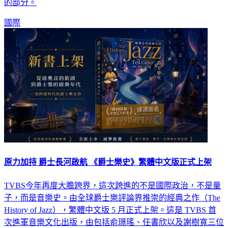
的部分。
國際
原力加持 爵士長河啟航 《爵士樂史》繁體中文版正式上架
TVBS今年再度大膽跨界，這次跨進的不是國際政治，不是量
子，而是音樂史。由全球爵士樂評論界推崇的經典之作（The
History of Jazz），繁體中文版 5 月正式上架。這是 TVBS 首
次進軍音樂文化出版，由包括俞璟瑤、任書欣以及謝樹寬三位