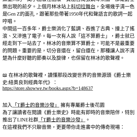
樂出現的前夕。上個月林冰站上
科切拉舞台
，全場幾乎清一色
是Gen Z的面孔，跟著那些帶著1950年代和聲語言的歌詞一起
哼唱。
中間這一百多年，爵士樂消化了藍調、吞進了古典、撞上了搖
滾、又滲進了電子。每一次有人說「這不算爵士」，爵士就已
經走到下一站去了。林冰的音樂算不算爵士，可能不是最重要
的問題。重要的是，切分音還在，留白還在，那種讓人說不清
楚為什麼好聽的節奏以及旋律，也保留在林冰的歌聲裡。
📖 在林冰的歌聲裡，讀懂那段改變世界的音樂源頭《爵士樂
史:紐奧良到經典年代》：
https://store.showwe.tw/books.aspx?b=148637
加入
「T爵士的音樂沙發」
 擁有專屬爵士後花園
為了讓讀者在閱讀《爵士樂史》時能有即時的音樂陪伴，特別
推出了LINE社群
「T爵士的音樂沙發」
。
在這裡我們不只聊音樂，更要帶你走進書中的傳奇現場： 