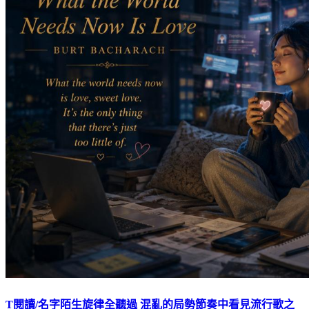
T閱讀/名字陌生旋律全聽過 混亂的局勢節奏中看見流行歌之