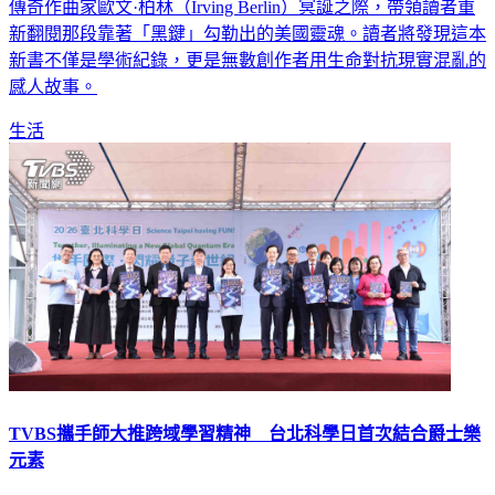
傳奇作曲家歐文·柏林（Irving Berlin）冥誕之際，帶領讀者重
新翻閱那段靠著「黑鍵」勾勒出的美國靈魂。讀者將發現這本
新書不僅是學術紀錄，更是無數創作者用生命對抗現實混亂的
感人故事。
生活
TVBS攜手師大推跨域學習精神 台北科學日首次結合爵士樂
元素