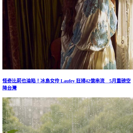
怪奇比莉也淪陷！冰島女伶 Laufey 狂掃42億串流 5月重磅空
降台灣