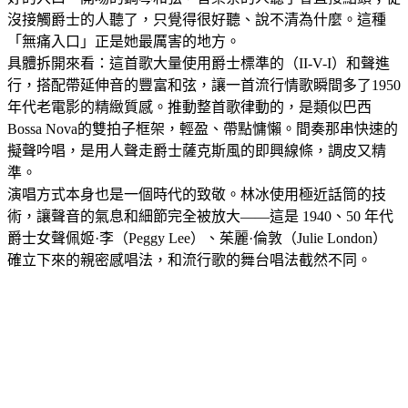
沒接觸爵士的人聽了，只覺得很好聽、說不清為什麼。這種
「無痛入口」正是她最厲害的地方。
具體拆開來看：這首歌大量使用爵士標準的（II-V-I）和聲進
行，搭配帶延伸音的豐富和弦，讓一首流行情歌瞬間多了1950
年代老電影的精緻質感。推動整首歌律動的，是類似巴西
Bossa Nova的雙拍子框架，輕盈、帶點慵懶。間奏那串快速的
擬聲吟唱，是用人聲走爵士薩克斯風的即興線條，調皮又精
準。
演唱方式本身也是一個時代的致敬。林冰使用極近話筒的技
術，讓聲音的氣息和細節完全被放大——這是 1940、50 年代
爵士女聲佩姬·李（Peggy Lee）、茱麗·倫敦（Julie London）
確立下來的親密感唱法，和流行歌的舞台唱法截然不同。