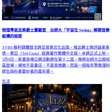
物理學家走進爵士實驗室 台師大「宇宙在 Swing」解開音樂
結構的秘密
TVBS 聯利媒體首次跨足音樂文化出版，推出爵士樂評論家泰
德‧喬亞（Ted Gioia）經典著作繁體中文版，本週正式上架。
5月9日，新書首場公開活動選在第十二屆，移師台師大公館校
區登場。場地不是書店，不是音樂廳，而是一個每年聚集理科
師生與科普愛好者的嘉年華。
生活