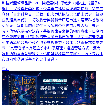
科技媒體領導品牌TVBS持續深耕科學教育，繼推出《量子糾
纏》、《愛與數學》後，今年再度延續跨域創新精神，第三度
參與「台北科學日」活動，此次更透過新書《爵士樂史：紐奧
良到經典年代》，巧妙將音樂與科學原理串連，展現科普教育
更多元且富創意的可能性。大師科學秀也首度融入爵士樂元
素，帶領觀眾探索泛音、共振與節奏背後的物理奧祕。日產汽
車亦響應支持，特別致贈新書予台北市政府，共同推廣音樂與
科學跨域結合所帶來的啟發與影響力。台北市副市長林奕華表
示:「其實音樂本身蘊含許多科學原理，透過實驗方式，讓大
家知道節奏跟音樂裡面，也能呈現科學的美麗。」這正是台北
市政府推動跨域學習的最佳實踐。
生活