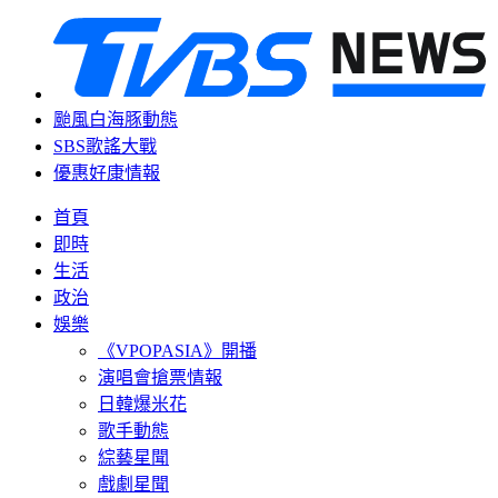
颱風白海豚動態
SBS歌謠大戰
優惠好康情報
首頁
即時
生活
政治
娛樂
《VPOPASIA》開播
演唱會搶票情報
日韓爆米花
歌手動態
綜藝星聞
戲劇星聞