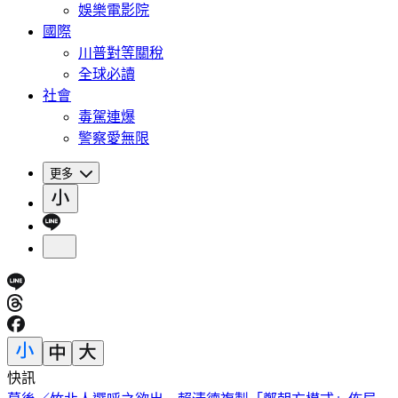
娛樂電影院
國際
川普對等關稅
全球必讀
社會
毒駕連爆
警察愛無限
更多
快訊