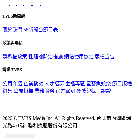
TVBS新聞網
關於我們
56新聞台節目表
政策與隱私
隱私權政策
性騷擾防治措施
網站使用協定
版權宣告
認識 TVBS
公司介紹
企業動態
人才招募
主播專區
星藝象娛樂
節目版權
銷售
公開招標
業務服務
官方聲明
獲獎紀錄／認證
2026 © TVBS Media Inc. All Rights Reserved. 台北市內湖區瑞
光路451號 | 聯利媒體股份有限公司