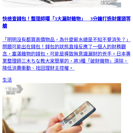
快檢查錢包！整理師曝「3大漏財雜物」 3分鐘打造財運頭等
艙
「明明沒有都買高價物品，為什麼薪水總是不知不覺消失？」
問題可能出在錢包！錢包的狀態直接反應了一個人的財務觀
念，塞滿雜物的錢包，可能是導致無意識漏財的兇手。日本專
業整理師三木ちな教大家簡單的，將3種「破財雜物」清除，
降低消費衝動、找回理財主控權。
生活