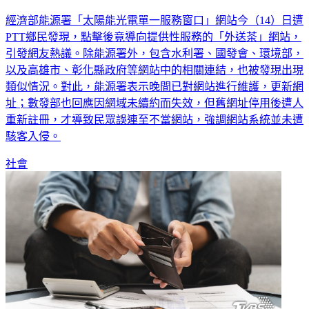
經濟部能源署「太陽能光電單一服務窗口」網站今（14）日遭
PTT鄉民發現，點擊後竟導向提供性服務的「外送茶」網站，
引發網友熱議。除能源署外，包含水利署、國發會、環境部，
以及高雄市、彰化縣政府等網站中的相關連結，也被發現出現
類似情況。對此，能源署表示晚間已對網站進行維護，更新網
址；數發部也回應因網域未續約而失效，但舊網址停用後遭人
重新註冊，才導致民眾誤連至不當網站，強調網站系統並未遭
駭客入侵。
社會