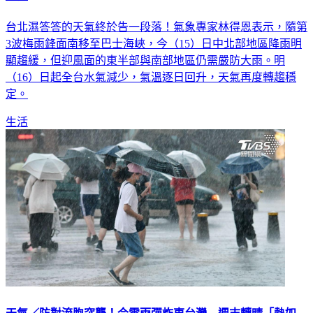
台北濕答答的天氣終於告一段落！氣象專家林得恩表示，隨第
3波梅雨鋒面南移至巴士海峽，今（15）日中北部地區降雨明
顯趨緩，但迎風面的東半部與南部地區仍需嚴防大雨。明
（16）日起全台水氣減少，氣溫逐日回升，天氣再度轉趨穩
定。
生活