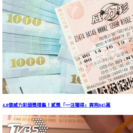
4.8億威力彩頭獎摃龜！貳獎「一注獨得」爽抱845萬