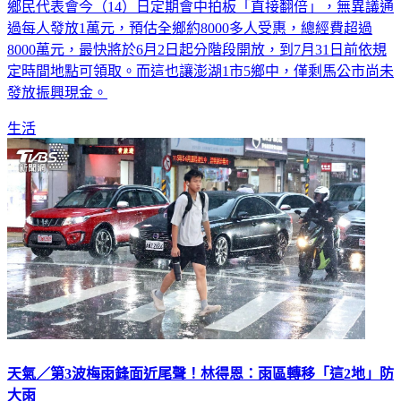
鄉民代表會今（14）日定期會中拍板「直接翻倍」，無異議通
過每人發放1萬元，預估全鄉約8000多人受惠，總經費超過
8000萬元，最快將於6月2日起分階段開放，到7月31日前依規
定時間地點可領取。而這也讓澎湖1市5鄉中，僅剩馬公市尚未
發放振興現金。
生活
天氣／第3波梅雨鋒面近尾聲！林得恩：雨區轉移「這2地」防
大雨