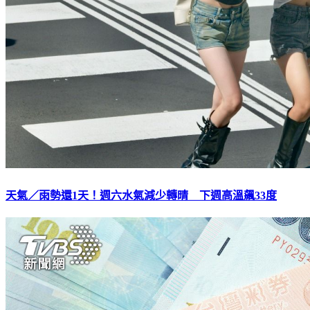
天氣／雨勢還1天！週六水氣減少轉晴 下週高溫飆33度