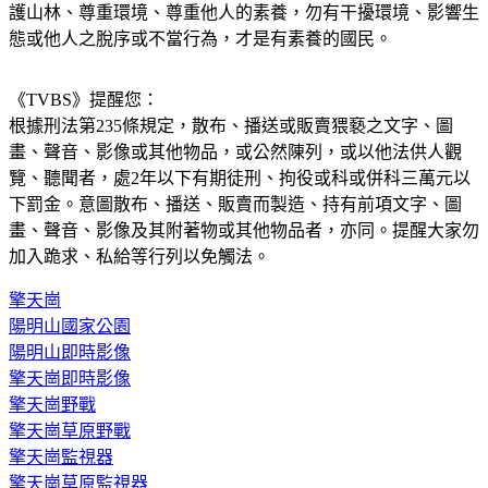
護山林、尊重環境、尊重他人的素養，勿有干擾環境、影響生
態或他人之脫序或不當行為，才是有素養的國民。
《TVBS》提醒您：
根據刑法第235條規定，散布、播送或販賣猥褻之文字、圖
畫、聲音、影像或其他物品，或公然陳列，或以他法供人觀
覽、聽聞者，處2年以下有期徒刑、拘役或科或併科三萬元以
下罰金。意圖散布、播送、販賣而製造、持有前項文字、圖
畫、聲音、影像及其附著物或其他物品者，亦同。提醒大家勿
加入跪求、私給等行列以免觸法。
擎天崗
陽明山國家公園
陽明山即時影像
擎天崗即時影像
擎天崗野戰
擎天崗草原野戰
擎天崗監視器
擎天崗草原監視器