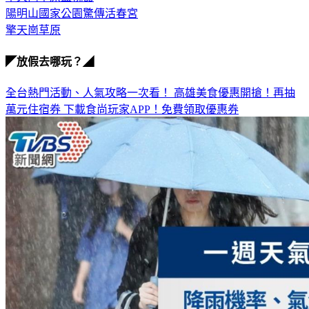
陽明山國家公園驚傳活春宮
擎天崗草原
◤放假去哪玩？◢
全台熱門活動、人氣攻略一次看！
高雄美食優惠開搶！再抽
萬元住宿券
下載食尚玩家APP！免費領取優惠券