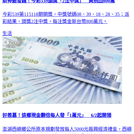
財神爺發錢！今彩539頭獎「2注中獎」 爽抱回800萬
今彩539第115118期開獎，中獎號碼08、39、18、28、35；派
彩結果，頭獎2注中獎，每注獎金新台幣800萬元。
生活
好羨慕！這鄉現金翻倍每人發「1萬元」 6/2起開領
澎湖西嶼鄉公所原本規劃發放每人5000元振興經濟禮金，西嶼