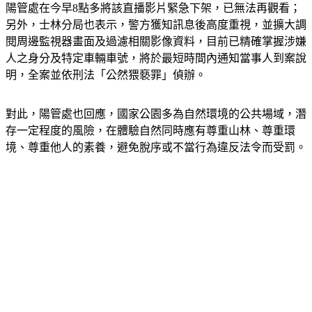
陽管處在今早8點多將該直播影片緊急下架，已無法再觀看；
另外，士林分局也表示，警方獲知訊息後高度重視，並擴大調
閱周邊監視器畫面及過濾相關影像資料，目前已精確掌握涉嫌
人之身分及特定車輛車號，將於最短時間內通知當事人到案說
明，全案並依刑法「公然猥褻罪」偵辦。
對此，陽管處也回應，國家公園多為自然環境的公共場域，潛
存一定程度的風險，在體驗自然同時應有尊重山林、尊重環
境、尊重他人的素養，避免脫序或不當行為違反法令而受罰。