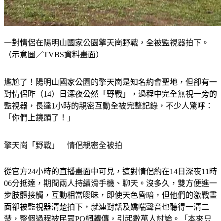
一對情侶在陽明山國家公園擎天崗野戰，全被監視器拍下。
（示意圖／TVBS資料畫面）
尷尬了！陽明山國家公園的擎天崗是知名約會聖地，但卻有一
對情侶昨（14）日深夜公然「野戰」，過程中完全無視一旁的
監視器，長達1小時的親密互動全被完整記錄，不少人驚呼：
「你們上鏡頭了！」
擎天崗「野戰」　情侶親密全被拍　
從官方24小時的直播畫面中可見，這對情侶約在14日深夜11時
06分抵達，期間兩人持續滑手機、聊天。沒多久，雙方便進一
步肢體接觸，互動相當曖昧，即使天色昏暗，但他們的激戰畫
面卻被監視器清楚拍下，就連對話及嬌喘聲音也聽得一清二
楚，整個過程被民眾PO網轉傳，引起數萬人討論。「本來只