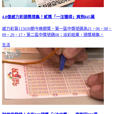
4.8億威力彩頭獎摃龜！貳獎「一注獨得」爽抱845萬
威力彩第115039期今晚開獎，第一區中獎號碼為21、06、08、
09、29、17，第二區中獎號碼08；派彩結果，頭獎槓龜。
生活