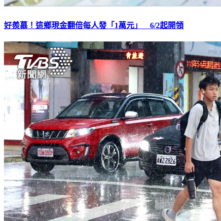
好羨慕！這鄉現金翻倍每人發「1萬元」 6/2起開領