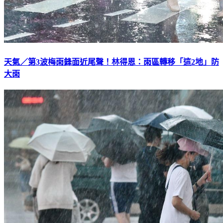
天氣／第3波梅雨鋒面近尾聲！林得恩：雨區轉移「這2地」防
大雨