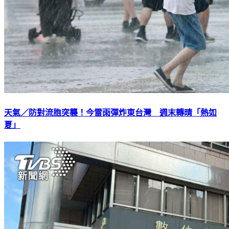
天氣／防對流胞突襲！今雷雨彈炸東台灣 週末轉晴「熱如
夏」