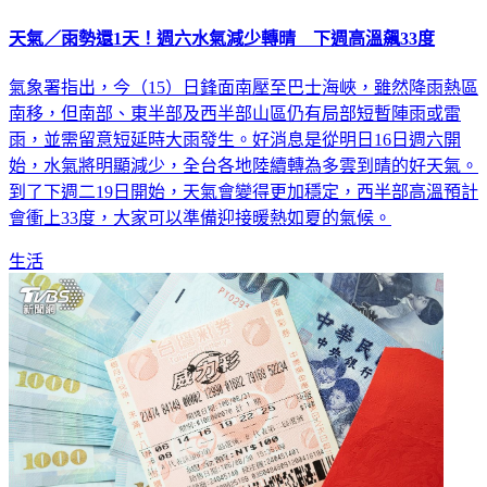
天氣／雨勢還1天！週六水氣減少轉晴 下週高溫飆33度
氣象署指出，今（15）日鋒面南壓至巴士海峽，雖然降雨熱區
南移，但南部、東半部及西半部山區仍有局部短暫陣雨或雷
雨，並需留意短延時大雨發生。好消息是從明日16日週六開
始，水氣將明顯減少，全台各地陸續轉為多雲到晴的好天氣。
到了下週二19日開始，天氣會變得更加穩定，西半部高溫預計
會衝上33度，大家可以準備迎接暖熱如夏的氣候。
生活