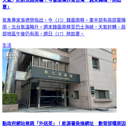
天氣／防對流胞突襲！今雷雨彈炸東台灣 週末轉晴「熱如
夏」
氣象專家吳德榮指出，今（15）鋒面南移，東半部有局部雷陣
雨，北台氣溫略升。週末鋒面南移至巴士海峽，天氣好轉，局
部地區午後仍有雨，週日（17）熱如夏。
生活
點政府網站竟跳「外送茶」！能源署急換網址 數發部曝原因