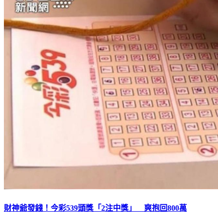
財神爺發錢！今彩539頭獎「2注中獎」 爽抱回800萬