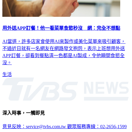
用外送APP訂餐！他一看菜單食慾秒沒 網：完全不想點
AI當道，許多店家會使用AI來製作或美化菜單來吸引顧客，
不過近日就有一名網友在網路發文抱怨，表示上班想用外送
APP訂餐，卻看到餐點清一色都是AI製成，令他瞬間食慾全
沒。
生活
深入時事，一觸即見
意見反映：service@tvbs.com.tw
觀眾服務專線：02-2656-1599