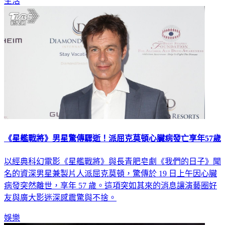
《星艦戰將》男星驚傳驟逝！派屈克莫頓心臟病發亡享年57歲
以經典科幻電影《星艦戰將》與長青肥皂劇《我們的日子》聞
名的資深男星兼製片人派屈克莫頓，驚傳於 19 日上午因心臟
病發突然離世，享年 57 歲。這項突如其來的消息讓演藝圈好
友與廣大影迷深感震驚與不捨。
娛樂