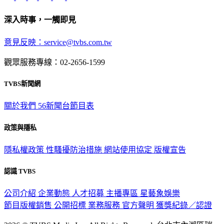
深入時事，一觸即見
意見反映：service@tvbs.com.tw
觀眾服務專線：02-2656-1599
TVBS新聞網
關於我們
56新聞台節目表
政策與隱私
隱私權政策
性騷擾防治措施
網站使用協定
版權宣告
認識 TVBS
公司介紹
企業動態
人才招募
主播專區
星藝象娛樂
節目版權銷售
公開招標
業務服務
官方聲明
獲獎紀錄／認證
2026 © TVBS Media Inc. All Rights Reserved. 台北市內湖區瑞