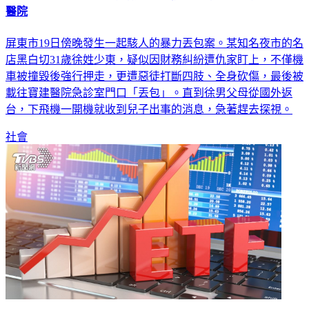
屏東市19日傍晚發生一起駭人的暴力丟包案。某知名夜市的名
店黑白切31歲徐姓少東，疑似因財務糾紛遭仇家盯上，不僅機
車被撞毀後強行押走，更遭惡徒打斷四肢、全身砍傷，最後被
載往寶建醫院急診室門口「丟包」。直到徐男父母從國外返
台，下飛機一開機就收到兒子出事的消息，急著趕去探視。
社會