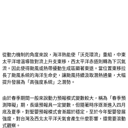
從動力機制的角度來說，海洋熱能使「沃克環流」重組，中東
太平洋增溫導致對流上升支東移，西太平洋赤道則轉為下沉氣
流。​因此使得颱風或熱帶擾動生成區顯著東退。當位置東移拉
長了颱風系統的海洋生命史，讓颱風持續汲取潛熱通量，大幅
提升發展為「高強度系統」之潛勢。
由於春季期間一般來說動力預報模式變數較大，稱為「春季預
測障礙」期，長遠預報具一定變數，但隨著時序逐漸進入四月
底及夏季，對聖嬰預報模式會漸趨於穩定，至於今年聖嬰發展
強度，對台灣及西北太平洋天氣會產生什麼影響，還需要滾動
式觀察。