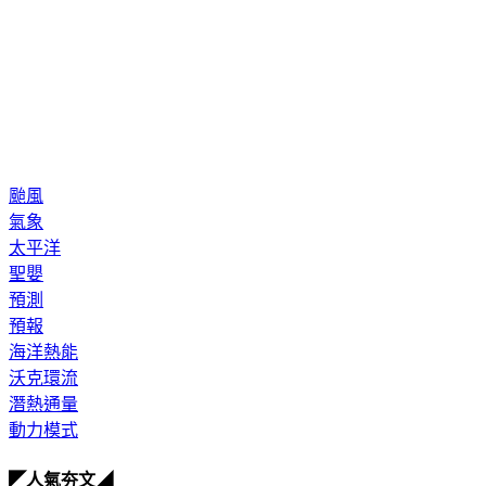
颱風
氣象
太平洋
聖嬰
預測
預報
海洋熱能
沃克環流
潛熱通量
動力模式
◤人氣夯文◢