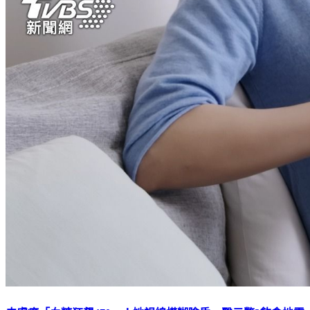
皮膚癢「血糖狂飆470」！她視線模糊險昏 醫示警2飲食地雷