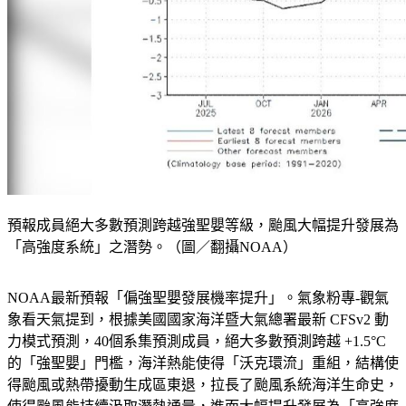
預報成員絕大多數預測跨越強聖嬰等級，颱風大幅提升發展為
「高強度系統」之潛勢。（圖／翻攝NOAA）
NOAA最新預報「偏強聖嬰發展機率提升」。氣象粉專-觀氣
象看天氣提到，根據美國國家海洋暨大氣總署最新 CFSv2 動
力模式預測，40個系集預測成員，絕大多數預測跨越 +1.5°C 
的「強聖嬰」門檻，海洋熱能使得「沃克環流」重組，結構使
得颱風或熱帶擾動生成區東退，拉長了颱風系統海洋生命史，
使得颱風能持續汲取潛熱通量，進而大幅提升發展為「高強度