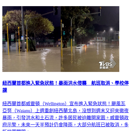
紐西蘭首都進入緊急狀態！暴雨洪水侵襲 航班取消、學校停
課
紐西蘭首都威靈頓（Wellington）宣布進入緊急狀態！颶風瓦
亞努（Waianu）上週重創紐西蘭北島，沒想到週末又迎來徹夜
暴雨，引發洪水和土石流，許多居民被迫離開家園。威靈頓政
府示警，未來一天半預計仍會降雨，大部分航班已被取消，多
所校園關閉。