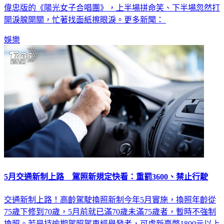
開淚腺開關，忙著找面紙擦眼淚。更多新聞：
娛樂
5月交通新制上路 駕照新規定快看：重罰3600、禁止行駛
交通新制上路！高齡駕駛換照新制今年5月實施，換照年齡從
75歲下修到70歲，5月前就已滿70歲未滿75歲者，暫時不強制
換照。若是持逾期駕照駕車經舉發者，可處新臺幣1800元以上
3600元以下罰鍰，並禁止其駕駛；逾75歲實施日期後有特定違