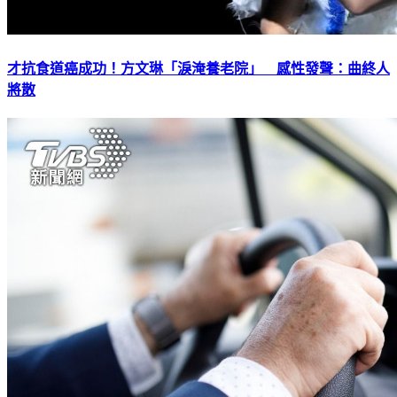
才抗食道癌成功！方文琳「淚淹養老院」 感性發聲：曲終人
將散