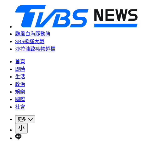
颱風白海豚動態
SBS歌謠大戰
沙拉油致癌物超標
首頁
即時
生活
政治
娛樂
國際
社會
更多