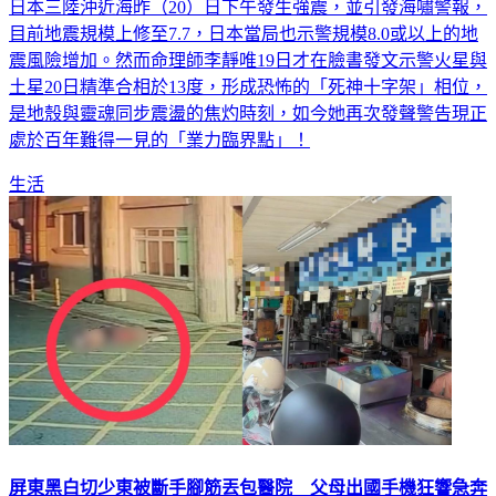
目前地震規模上修至7.7，日本當局也示警規模8.0或以上的地
震風險增加。然而命理師李靜唯19日才在臉書發文示警火星與
土星20日精準合相於13度，形成恐怖的「死神十字架」相位，
是地殼與靈魂同步震盪的焦灼時刻，如今她再次發聲警告現正
處於百年難得一見的「業力臨界點」！
生活
屏東黑白切少東被斷手腳筋丟包醫院 父母出國手機狂響急奔
醫院