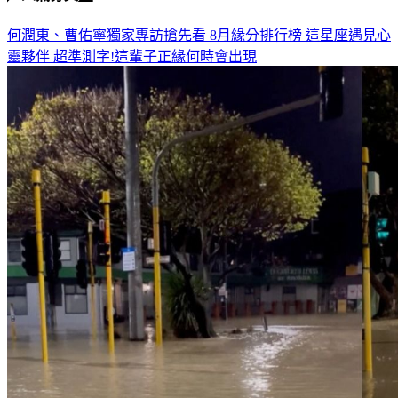
何潤東、曹佑寧獨家專訪搶先看
8月緣分排行榜 這星座遇見心
靈夥伴
超準測字!這輩子正緣何時會出現