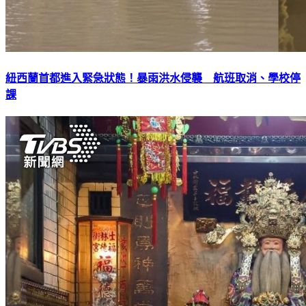
紐西蘭首都進入緊急狀態！暴雨洪水侵襲 航班取消、學校停
課