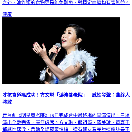
健康
才抗食道癌成功！方文琳「淚淹養老院」 感性發聲：曲終人
將散
舞台劇《明星養老院》19日完成台中最終場的圓滿演出，三場
演出全數完售，座無虛席。方文琳、郎祖筠、羅美玲、黃嘉千
都感性落淚，帶動全場觀眾情緒，還有網友看完說這應該是王
偉忠版的《陽光女子合唱團》，上半場拼命笑、下半場忽然打