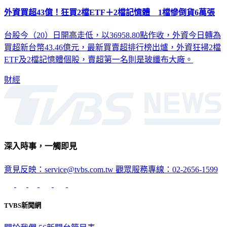
外資買超43億！狂買2檔ETF＋2檔記憶體 1檔慘倒貨6萬張
台股今（20）日開高走低，以36958.80點作收，外資今日轉為
買超新台幣43.46億元，最新買賣超排行榜出爐，外資狂掃2檔
ETF及2檔記憶體個股，賣超第一名則是玻纖布大廠。
財經
深入時事，一觸即見
意見反映：service@tvbs.com.tw
觀眾服務專線：02-2656-1599
TVBS新聞網
關於我們
56新聞台節目表