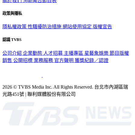
政策與隱私
隱私權政策
性騷擾防治措施
網站使用協定
版權宣告
認識 TVBS
公司介紹
企業動態
人才招募
主播專區
星藝象娛樂
節目版權
銷售
公開招標
業務服務
官方聲明
獲獎紀錄／認證
2026 © TVBS Media Inc. All Rights Reserved. 台北市內湖區瑞
光路451號 | 聯利媒體股份有限公司