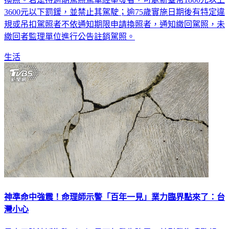
規或吊扣駕照者不依通知期限申請換照者，通知繳回駕照，未
繳回者監理單位進行公告註銷駕照。
生活
神準命中強震！命理師示警「百年一見」業力臨界點來了：台
灣小心
日本三陸沖近海昨（20）日下午發生強震，並引發海嘯警報，