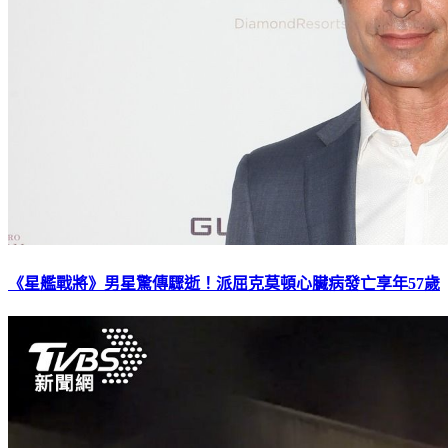
《星艦戰將》男星驚傳驟逝！派屈克莫頓心臟病發亡享年57歲