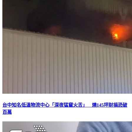
台中知名低溫物流中心「深夜猛竄火舌」 燒145坪財損恐破
百萬