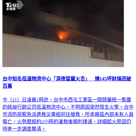
台中知名低溫物流中心「深夜猛竄火舌」 燒145坪財損恐破
百萬
今（21）日凌晨1時許，台中市西屯工業區一間隸屬統一集團
的統昶行銷公司低溫物流中心，不明原因突然發生火警。台中
市消防局緊急派遣救災車組前往搶救，所幸廠區內部未有人員
傷亡，火勢歷經約2小時的灌救後順利撲滅，詳細起火原因仍
待進一步調查釐清。
社會