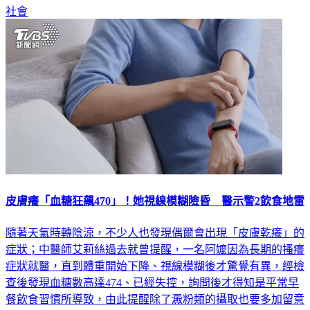
皮膚癢「血糖狂飆470」！她視線模糊險昏 醫示警2飲食地雷
隨著天氣時轉陰涼，不少人也發現偶爾會出現「皮膚乾癢」的
症狀；中醫師艾莉絲過去就曾提醒，一名阿嬤因為長期的搔癢
症狀就醫，直到體重開始下降、視線模糊後才驚覺有異，經檢
查後發現血糖數高達474、已經失控，詢問後才得知是平常早
餐飲食習慣所導致，由此提醒除了澱粉類的攝取也要多加留意
之外，油炸類的食物更是能免則免，對穩定血糖均有害無益。