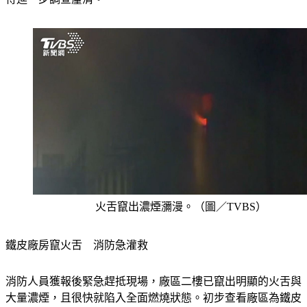
火舌竄出濃煙瀰漫。（圖／TVBS）
鐵皮廠房竄火舌　消防急灌救
消防人員獲報後緊急趕抵現場，廠區二樓已竄出明顯的火舌與
大量濃煙，且很快就陷入全面燃燒狀態。初步查看廠區為鐵皮