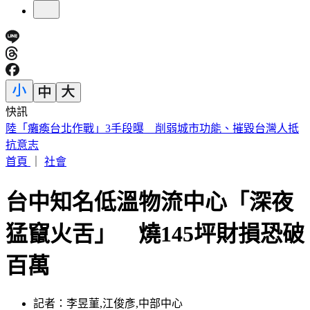
快訊
今天關公生日！「6類人必拜」求財、轉運靈爆 這類人當心
拜錯
首頁
｜
社會
台中知名低溫物流中心「深夜
猛竄火舌」 燒145坪財損恐破
百萬
記者：李昱菫,江俊彥,中部中心