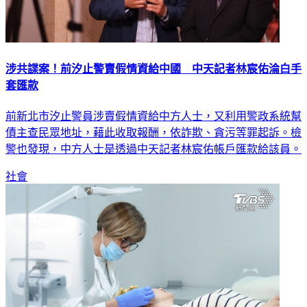
涉共諜案！前汐止警賣假情資給中國 中天記者林宸佑淪白手
套匯款
前新北市汐止警員涉賣假情資給中方人士，又利用警政系統幫
債主查民眾地址，藉此收取報酬，依詐欺、貪污等罪起訴。檢
警也發現，中方人士是透過中天記者林宸佑帳戶匯款給該員。
社會