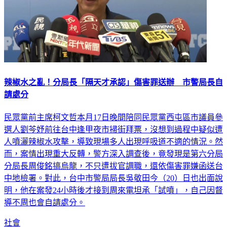
辣椒水之亂！分局長「隔天才承認」傷害罪送辦 市警局長自
請處分
民眾黨前主席柯文哲本月17日晚間陪同民眾黨西屯區市議員參
選人劉芩妤前往台中逢甲夜市掃街拜票，沒想到過程中疑似遭
人噴灑辣椒水攻擊，導致現場多人出現呼吸道不適的情況。然
而，案情出現重大反轉，警方深入調查後，竟發現是第六分局
分局長周俊銘搞烏龍，不只遭拔官調職，還依傷害罪嫌函送台
中地檢署。對此，台中市警局局長吳敬田今（20）日也出面說
明，他在案發24小時後才接到周來電坦承「試噴」，自己因督
導不周也會自請處分。
社會