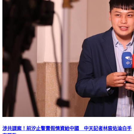
涉共諜案！前汐止警賣假情資給中國 中天記者林宸佑淪白手