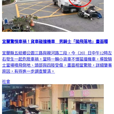
宜蘭驚悚車禍！貨車碰撞機車 男騎士「拋飛落地」畫面曝
宜蘭縣五結鄉公園三路與親河路二段，今（20）日中午12時左
右發生一起危險車禍。當時一輛小貨車不慎猛撞機車，導致騎
士當場噴飛倒地、頭部與四肢受傷，畫面相當驚險，詳細肇事
原因，有待進一步調查釐清。
社會