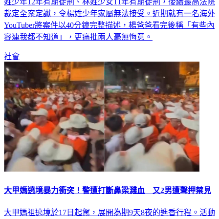
姓少年12年有期徒刑、林姓少女11年有期徒刑，後續最高法院
裁定全案定讞，令楊姓少年家屬無法接受。近期就有一名海外
YouTuber將案件以40分鐘完整描述，楊爸爸看完後稱「有些內
容連我都不知道」，更痛批兩人毫無悔意。
社會
大甲媽遶境暴力衝突！警遭打斷鼻梁濺血 又2男遭聲押禁見
大甲媽祖遶境於17日起駕，展開為期9天8夜的進香行程。活動