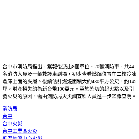
台中市消防局指出，獲報後派出8個單位、20輛消防車，共44
名消防人員及一輛救護車到場，初步查看燃燒位置在二樓冷凍
倉庫上面的夾層。後續估計燃燒面積大約480平方公尺，約145
坪，財產損失約為新台幣100萬元。至於確切的起火點以及引
發火災的原因，需由消防局火災調查科人員進一步鑑識查明。
消防局
台中
台中火災
台中工業區火災
低溫物流中心火災