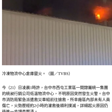
冷凍物流中心倉庫竄火。（圖／TVBS）
今（21）日凌晨1時許，台中市西屯工業區一間隸屬統一集團
的統昶行銷公司低溫物流中心，不明原因突然發生火警。台中
市消防局緊急派遣救災車組前往搶救，所幸廠區內部未有人員
傷亡，火勢歷經約2小時的灌救後順利撲滅，詳細起火原因仍
待進一步調查釐清。