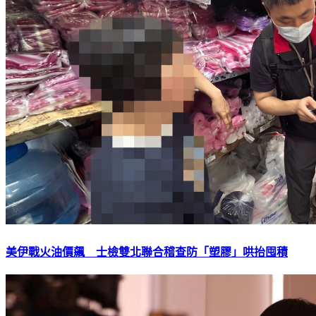
美伊戰火油價飆 士檢雙北聯合稽查防「塑膠」哄抬囤積