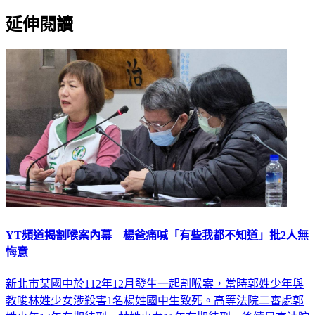
延伸閱讀
YT頻道揭割喉案內幕 楊爸痛喊「有些我都不知道」批2人無
悔意
新北市某國中於112年12月發生一起割喉案，當時郭姓少年與
教唆林姓少女涉殺害1名楊姓國中生致死。高等法院二審處郭