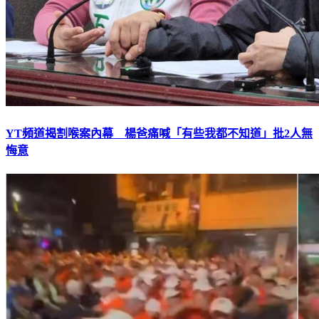
YT頻道揭割喉案內幕 楊爸痛喊「有些我都不知道」批2人無
悔意