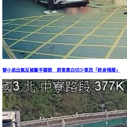
替小弟出氣反被斷手腳筋 屏東黑白切少東恐「終身殘廢」