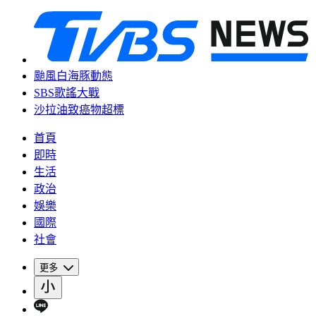
颱風白海豚動態
SBS歌謠大戰
沙拉油致癌物超標
首頁
即時
生活
政治
娛樂
國際
社會
更多