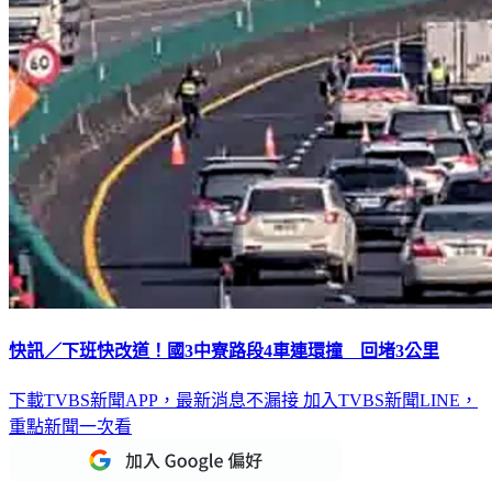
快訊／下班快改道！國3中寮路段4車連環撞 回堵3公里
下載TVBS新聞APP，最新消息不漏接
加入TVBS新聞LINE，
重點新聞一次看