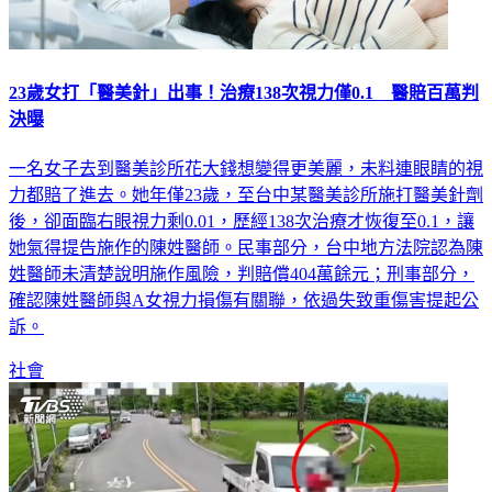
23歲女打「醫美針」出事！治療138次視力僅0.1 醫賠百萬判
決曝
一名女子去到醫美診所花大錢想變得更美麗，未料連眼睛的視
力都賠了進去。她年僅23歲，至台中某醫美診所施打醫美針劑
後，卻面臨右眼視力剩0.01，歷經138次治療才恢復至0.1，讓
她氣得提告施作的陳姓醫師。民事部分，台中地方法院認為陳
姓醫師未清楚說明施作風險，判賠償404萬餘元；刑事部分，
確認陳姓醫師與A女視力損傷有關聯，依過失致重傷害提起公
訴。
社會