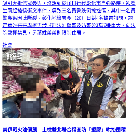
吸引大批信眾參與，沒想到於18日行經彰化市自強路時，卻發
生兩起搶轎衝突事件，導致三名員警跌倒擦挫傷，其中一名員
警鼻梁因此斷裂。彰化地檢署今（20）日對4名被告訊問，認
定葉姓哥哥與柯男涉《刑法》傷害及妨害公務罪嫌重大，向法
院聲押禁見，另葉姓弟弟則限制住居。
社會
美伊戰火油價飆 士檢雙北聯合稽查防「塑膠」哄抬囤積