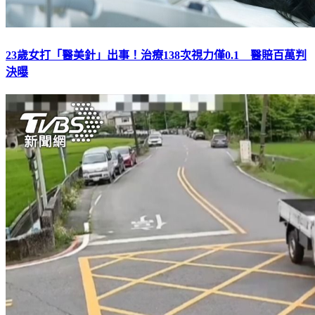
23歲女打「醫美針」出事！治療138次視力僅0.1 醫賠百萬判
決曝