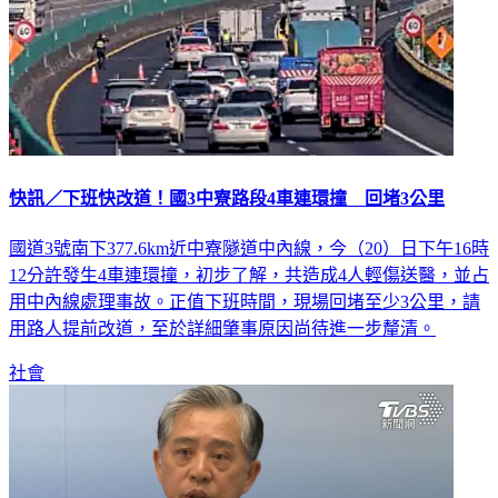
快訊／下班快改道！國3中寮路段4車連環撞 回堵3公里
國道3號南下377.6km近中寮隧道中內線，今（20）日下午16時
12分許發生4車連環撞，初步了解，共造成4人輕傷送醫，並占
用中內線處理事故。正值下班時間，現場回堵至少3公里，請
用路人提前改道，至於詳細肇事原因尚待進一步釐清。
社會