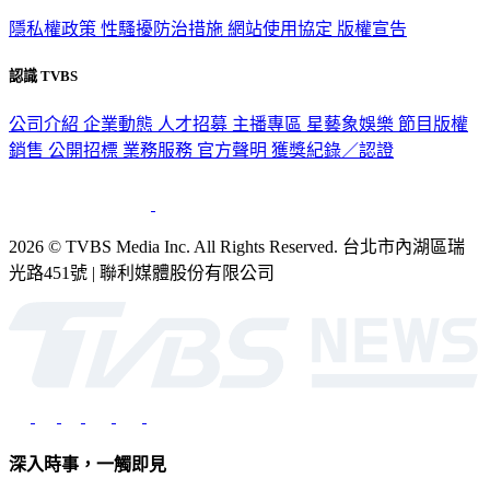
隱私權政策
性騷擾防治措施
網站使用協定
版權宣告
認識 TVBS
公司介紹
企業動態
人才招募
主播專區
星藝象娛樂
節目版權
銷售
公開招標
業務服務
官方聲明
獲獎紀錄／認證
2026 © TVBS Media Inc. All Rights Reserved. 台北市內湖區瑞
光路451號 | 聯利媒體股份有限公司
深入時事，一觸即見