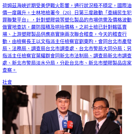
荷姆茲海峽近期受美伊戰火影響，通行狀況極不穩定，國際油
價一度飆升。士林地檢署今（20）日第三度啟動「查緝民生犯
罪聯繫平台」，針對塑膠袋等塑化製品的市場供需及價格波動
做實地查訪，嚴防囤積及哄抬價格。之前士檢已針對轄區賣
場、上游塑膠製品供應商實施兩次聯合稽查，今天的稽查行
動，由檢察長王以文指派主任檢察官劉東昀，會同台北市產發
局、法務局、調查局台北市調查處、台北市警局大同分局；另
指派主任檢察官葉耀群會同新北市法制局、調查局新北市調查
處、新北市警局淡水分局，分赴台北市、新北市塑膠製品店家
查察。
社會