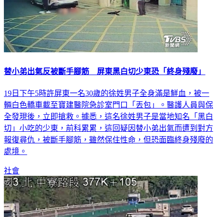
替小弟出氣反被斷手腳筋 屏東黑白切少東恐「終身殘廢」
19日下午5時許屏東一名30歲的徐姓男子全身滿是鮮血，被一
輛白色轎車載至寶建醫院急診室門口「丟包」。醫護人員與保
全發現後，立即搶救。據悉，這名徐姓男子是當地知名「黑白
切」小吃的少東，前科累累，這回疑因替小弟出氣而遭到對方
報復尋仇，被斷手腳筋，雖然保住性命，但恐面臨終身殘廢的
處境。
社會