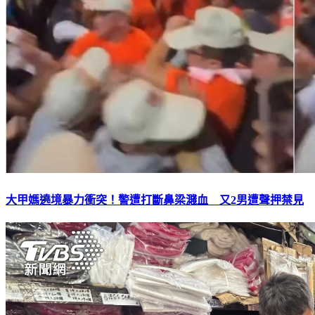
大甲媽遶境暴力衝突！警遭打斷鼻梁濺血 又2男遭聲押禁見