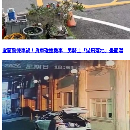
宜蘭驚悚車禍！貨車碰撞機車 男騎士「拋飛落地」畫面曝