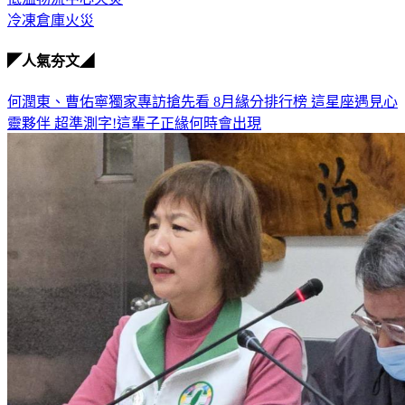
冷凍倉庫火災
◤人氣夯文◢
何潤東、曹佑寧獨家專訪搶先看
8月緣分排行榜 這星座遇見心
靈夥伴
超準測字!這輩子正緣何時會出現