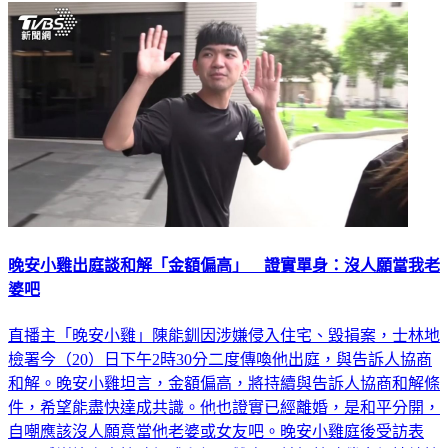
晚安小雞出庭談和解「金額偏高」 證實單身：沒人願當我老
婆吧
直播主「晚安小雞」陳能釧因涉嫌侵入住宅、毀損案，士林地
檢署今（20）日下午2時30分二度傳喚他出庭，與告訴人協商
和解。晚安小雞坦言，金額偏高，將持續與告訴人協商和解條
件，希望能盡快達成共識。他也證實已經離婚，是和平分開，
自嘲應該沒人願意當他老婆或女友吧。晚安小雞庭後受訪表