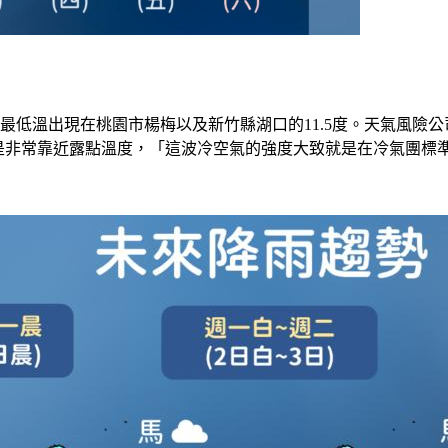
低溫出現在桃園市楊梅以及新竹縣湖口的11.5度。天氣風險公司
是非常靠近露點溫度，「這波冷空氣的強度大致就是在冷氣團標準邊