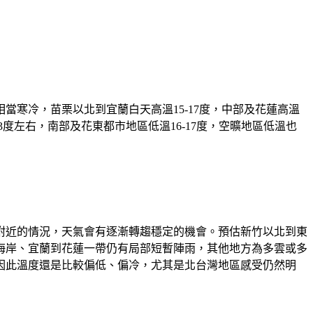
寒冷，苗栗以北到宜蘭白天高溫15-17度，中部及花蓮高溫
-13度左右，南部及花東都市地區低溫16-17度，空曠地區低溫也
附近的情況，天氣會有逐漸轉趨穩定的機會。預估新竹以北到東
海岸、宜蘭到花蓮一帶仍有局部短暫陣雨，其他地方為多雲或多
因此溫度還是比較偏低、偏冷，尤其是北台灣地區感受仍然明