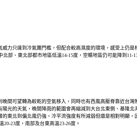
威力只達到冷氣團門檻，但配合較高濕度的環境，感受上仍是相當
晨中北部、東北部都市地區低溫14-15度，空曠地區仍可能降到11
到晚間可望轉為較乾的空氣移入，同時也有西風高壓脊靠近台灣
有陽光的天氣，晚間降雨的範圍會再縮減到大台北東側、基隆北
層的東北到偏北風仍強，冷平流強度有所減弱但還是相對明顯，
0-23度，南部及台東高溫23-26度。