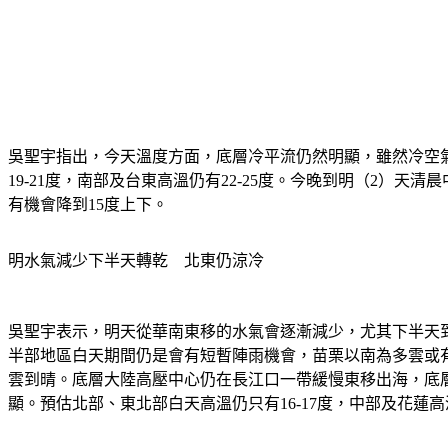
吳聖宇指出，今天溫度方面，底層冷平流仍然明顯，雖然冷空氣
19-21度，南部及台東高溫仍有22-25度。今晚到明（2）天清
有機會降到15度上下。
明水氣減少下半天轉乾　北東仍涼冷
吳聖宇表示，明天從華南東移的水氣會逐漸減少，尤其下半天
半部地區白天期間仍是會有短暫陣雨機會，苗栗以南為多雲或
雲到晴。底層大陸高壓中心仍在長江口一帶緩慢東移出海，底
顯。預估北部、東北部白天高溫仍只有16-17度，中部及花蓮高溫2