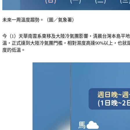
未來一周溫度趨勢。（圖／氣象署）
今（1）天華南雲系東移及大陸冷氣團影響，清晨台灣本島平地最
溫，正式達到大陸冷氣團門檻，相對濕度高達90%以上，也就
度的低溫。