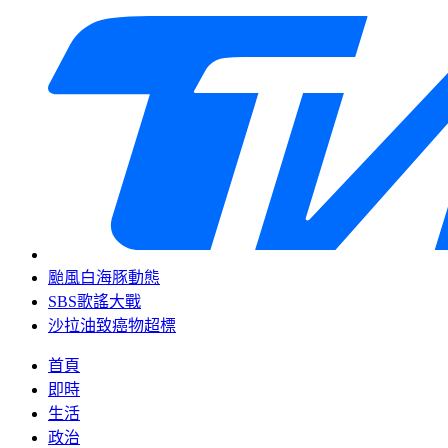
颱風白海豚動態
SBS歌謠大戰
沙拉油致癌物超標
首頁
即時
生活
政治