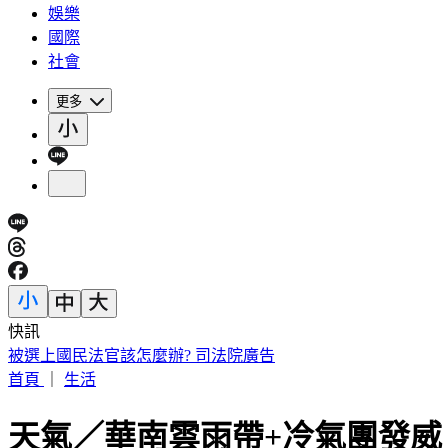
娛樂
國際
社會
更多
快訊
IU無預警召喚前男友 韓網替「她」心疼：很不舒服
首頁
｜
生活
天氣／華南雲雨帶+冷氣團發威