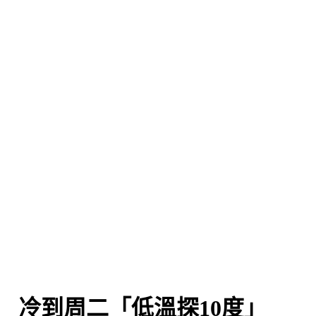
 冷到周二「低溫探10度」