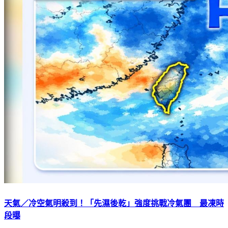
天氣／冷空氣明殺到！「先濕後乾」強度挑戰冷氣團 最凍時
段曝