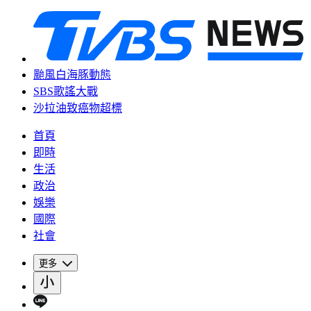
颱風白海豚動態
SBS歌謠大戰
沙拉油致癌物超標
首頁
即時
生活
政治
娛樂
國際
社會
更多