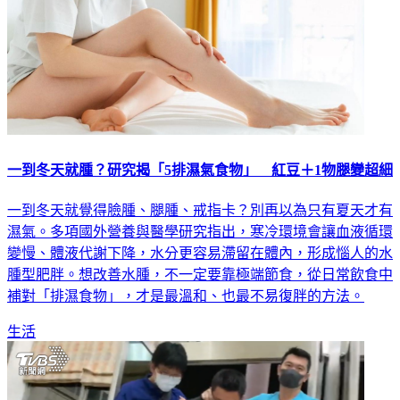
一到冬天就腫？研究揭「5排濕氣食物」 紅豆＋1物腿變超細
一到冬天就覺得臉腫、腿腫、戒指卡？別再以為只有夏天才有
濕氣。多項國外營養與醫學研究指出，寒冷環境會讓血液循環
變慢、體液代謝下降，水分更容易滯留在體內，形成惱人的水
腫型肥胖。想改善水腫，不一定要靠極端節食，從日常飲食中
補對「排濕食物」，才是最溫和、也最不易復胖的方法。
生活