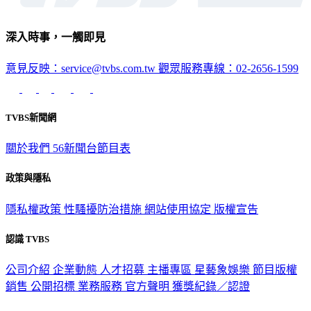
深入時事，一觸即見
意見反映：service@tvbs.com.tw
觀眾服務專線：02-2656-1599
TVBS新聞網
關於我們
56新聞台節目表
政策與隱私
隱私權政策
性騷擾防治措施
網站使用協定
版權宣告
認識 TVBS
公司介紹
企業動態
人才招募
主播專區
星藝象娛樂
節目版權
銷售
公開招標
業務服務
官方聲明
獲獎紀錄／認證