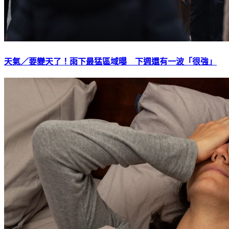
天氣／要變天了！雨下最猛區域曝 下週還有一波「很強」