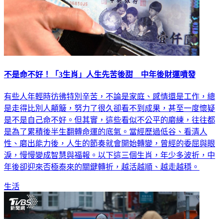
不是命不好！「3生肖」人生先苦後甜 中年後財運噴發
有些人年輕時彷彿特別辛苦，不論是家庭、感情還是工作，總
是走得比別人顛簸，努力了很久卻看不到成果，甚至一度懷疑
是不是自己命不好。但其實，這些看似不公平的磨練，往往都
是為了累積後半生翻轉命運的底氣。當經歷過低谷、看清人
性、磨出能力後，人生的節奏就會開始轉變，曾經的委屈與眼
淚，慢慢變成智慧與福報。以下這三個生肖，年少多波折，中
年後卻迎來否極泰來的關鍵轉折，越活越順、越走越穩。
生活