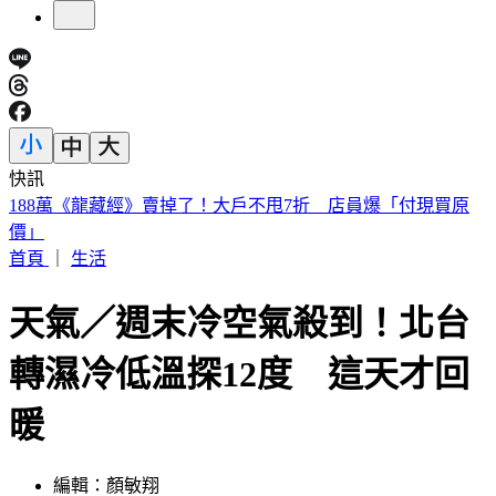
快訊
美股開盤／聯準會升息疑慮意外減緩！標普、那指「雙開高」
首頁
｜
生活
天氣／週末冷空氣殺到！北台
轉濕冷低溫探12度 這天才回
暖
編輯：顏敏翔
發佈時間：2026.01.30 08:15