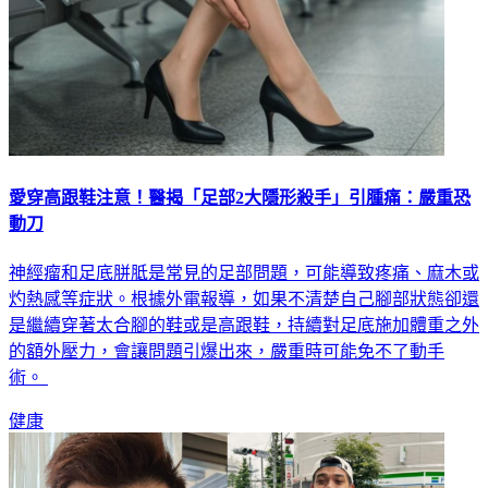
愛穿高跟鞋注意！醫揭「足部2大隱形殺手」引腫痛：嚴重恐
動刀
神經瘤和足底胼胝是常見的足部問題，可能導致疼痛、麻木或
灼熱感等症狀。根據外電報導，如果不清楚自己腳部狀態卻還
是繼續穿著太合腳的鞋或是高跟鞋，持續對足底施加體重之外
的額外壓力，會讓問題引爆出來，嚴重時可能免不了動手
術。
健康