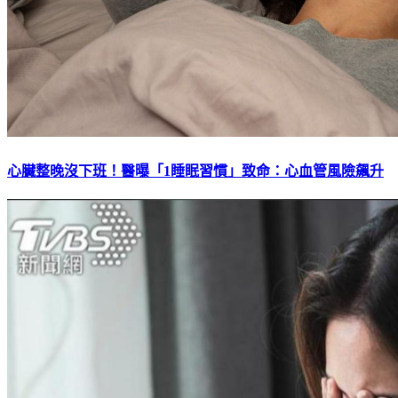
心臟整晚沒下班！醫曝「1睡眠習慣」致命：心血管風險飆升