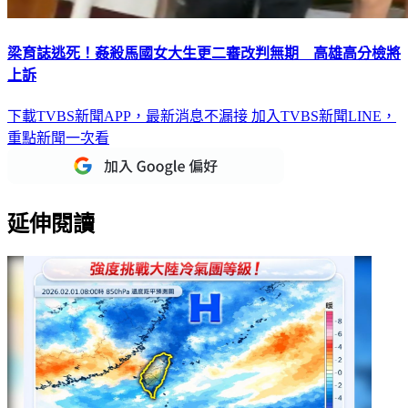
梁育誌逃死！姦殺馬國女大生更二審改判無期 高雄高分檢將
上訴
下載TVBS新聞APP，最新消息不漏接
加入TVBS新聞LINE，
重點新聞一次看
延伸閱讀