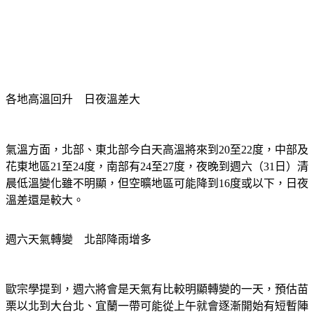
各地高溫回升　日夜溫差大
氣溫方面，北部、東北部今白天高溫將來到20至22度，中部及
花東地區21至24度，南部有24至27度，夜晚到週六（31日）清
晨低溫變化雖不明顯，但空曠地區可能降到16度或以下，日夜
溫差還是較大。
週六天氣轉變　北部降雨增多
歐宗學提到，週六將會是天氣有比較明顯轉變的一天，預估苗
栗以北到大台北、宜蘭一帶可能從上午就會逐漸開始有短暫陣
雨出現機會，下午到晚間降雨的情況轉趨明顯，尤其北部、東