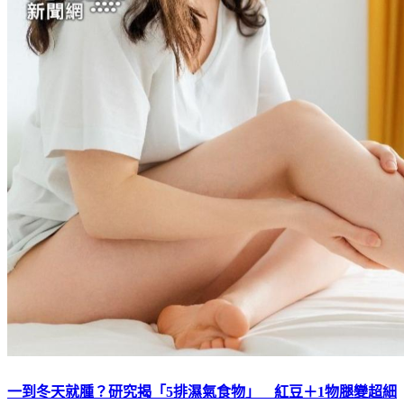
一到冬天就腫？研究揭「5排濕氣食物」 紅豆＋1物腿變超細