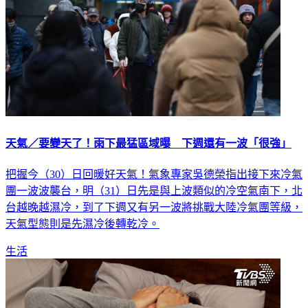
天氣／要變天了！雨下最猛區域曝 下週還有一波「很強」
把握今（30）日回暖好天氣！氣象專家吳德榮指出接下來冷氣
團一波波襲台，明（31）日先是與上波類似的冷空氣南下，北
台越晚越濕冷，到了下週又有另一波將挑戰大陸冷氣團等級，
天氣型態則是先濕冷後轉乾冷。
生活