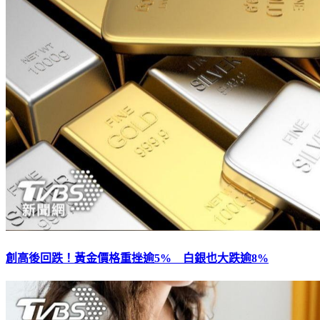
創高後回跌！黃金價格重挫逾5% 白銀也大跌逾8%