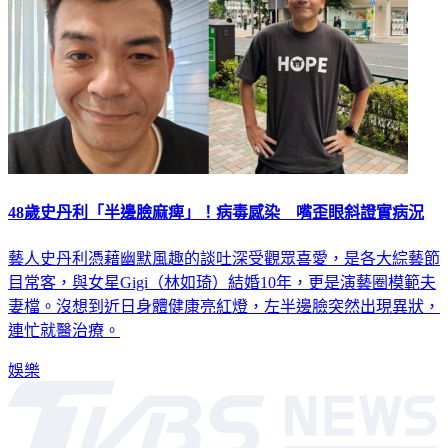
48歲史丹利「半邊臉麻痺」！病毒感染 嘴歪眼斜證實病況
藝人史丹利憑藉幽默風趣的談吐深受觀眾喜愛，是各大綜藝節
目常客，與女星Gigi（林如琦）結婚10年，更是演藝圈模範夫
妻檔。沒想到近日身體健康亮紅燈，左半邊臉突然出現異狀，
連忙就醫治療。
娛樂