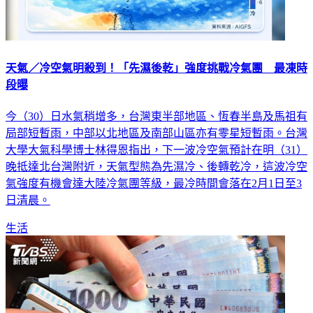
天氣／冷空氣明殺到！「先濕後乾」強度挑戰冷氣團 最凍時
段曝
今（30）日水氣稍增多，台灣東半部地區、恆春半島及馬祖有
局部短暫雨，中部以北地區及南部山區亦有零星短暫雨。台灣
大學大氣科學博士林得恩指出，下一波冷空氣預計在明（31）
晚抵達北台灣附近，天氣型態為先濕冷、後轉乾冷，這波冷空
氣強度有機會達大陸冷氣團等級，最冷時間會落在2月1日至3
日清晨。
生活