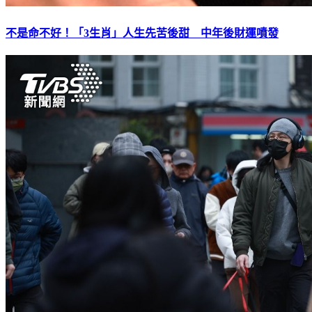
不是命不好！「3生肖」人生先苦後甜 中年後財運噴發