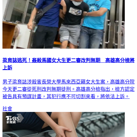
梁育誌逃死！姦殺馬國女大生更二審改判無期 高雄高分檢將
上訴
男子梁育誌涉殺害長榮大學馬來西亞籍女大生案，高雄高分院
今天更二審從死刑改判無期徒刑。高雄高分檢指出，檢方認定
被告具有預謀計畫，其犯行應不可切割來看，將依法上訴。
社會