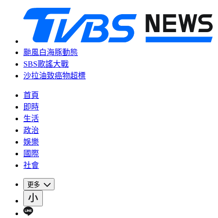
颱風白海豚動態
SBS歌謠大戰
沙拉油致癌物超標
首頁
即時
生活
政治
娛樂
國際
社會
更多