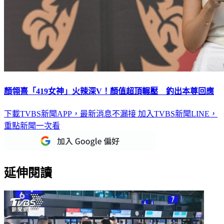
顏翎熹「419女神」火辣深V！顏值超頂輾壓 釣出本尊回應
下載TVBS新聞APP，最新消息不漏接
加入TVBS新聞LINE，
重點新聞一次看
延伸閱讀