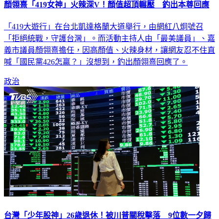
「419大遊行」在台北凱達格蘭大道舉行，由網紅八炯號召
「拒絕統戰，守護台灣」。而活動主持人由「最美議員」、嘉
義市議員顏翎熹擔任，因高顏值、火辣身材，讓網友忍不住直
喊「國民黨426怎贏？」沒想到，釣出顏翎熹回應了。
政治
台灣「少年股神」26歲退休！被川普關稅擊落 9位數一夕歸
零