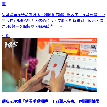
靠著股票20幾歲就退休，卻被川普關稅擊敗了！26歲台灣「少
年股神」短短3年內，透過台股、美股、期貨賺到上億元，結
果9位數一夕間歸零，徹底破產......。
生活
蝦皮APP爆「偷看手機相簿」！83萬人嚇瘋 1招關閉權限
電商購物「蝦皮」在台灣盛行，不過卻有網友發現，蝦皮APP