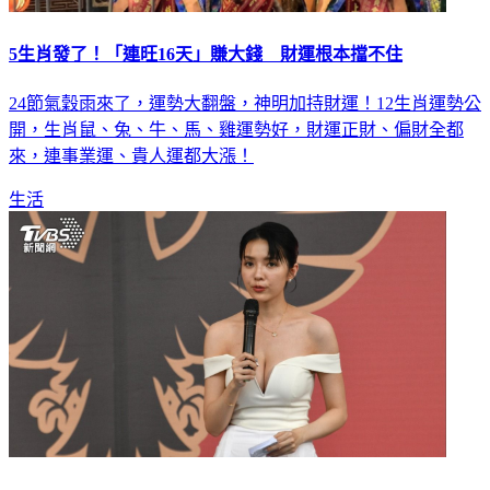
5生肖發了！「連旺16天」賺大錢 財運根本擋不住
24節氣穀雨來了，運勢大翻盤，神明加持財運！12生肖運勢公
開，生肖鼠、兔、牛、馬、雞運勢好，財運正財、偏財全都
來，連事業運、貴人運都大漲！
生活
顏翎熹「419女神」火辣深V！顏值超頂輾壓 釣出本尊回應