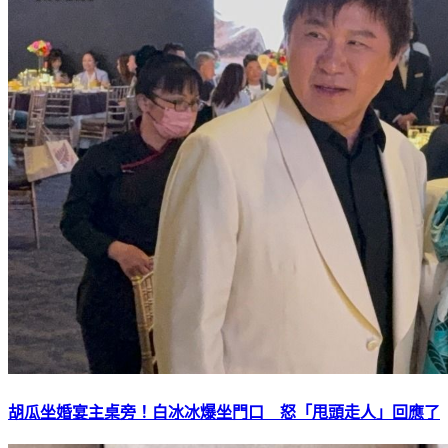
胡瓜坐婚宴主桌旁！白冰冰爆坐門口 怒「甩頭走人」回應了