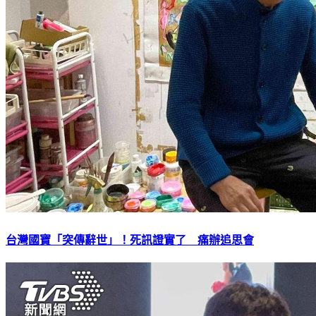
台灣國寶「突傳辭世」！死訊證實了 痛辦追思會