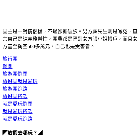
團主是一對情侶檔，不過卻撕破臉。男方蘇先生則是喊冤，直
言自己是純義務幫忙，團費都是匯到女方張小姐帳戶，而且女
方甚至掏空500多萬元，自己也是受害者。
旅行團
倒閉
旅遊團倒閉
旅遊團就是愛玩
旅遊團跑路
旅遊團捲款
就是愛玩倒閉
就是愛玩捲款
就是愛玩跑路
◤放假去哪玩？◢
全台熱門活動、人氣攻略一次看！
高雄美食優惠開搶！再抽