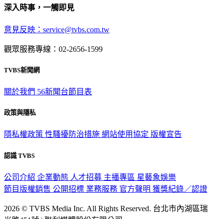
意見反映：service@tvbs.com.tw
觀眾服務專線：02-2656-1599
TVBS新聞網
關於我們
56新聞台節目表
政策與隱私
隱私權政策
性騷擾防治措施
網站使用協定
版權宣告
認識 TVBS
公司介紹
企業動態
人才招募
主播專區
星藝象娛樂
節目版權銷售
公開招標
業務服務
官方聲明
獲獎紀錄／認證
2026 © TVBS Media Inc. All Rights Reserved. 台北市內湖區瑞
光路451號 | 聯利媒體股份有限公司