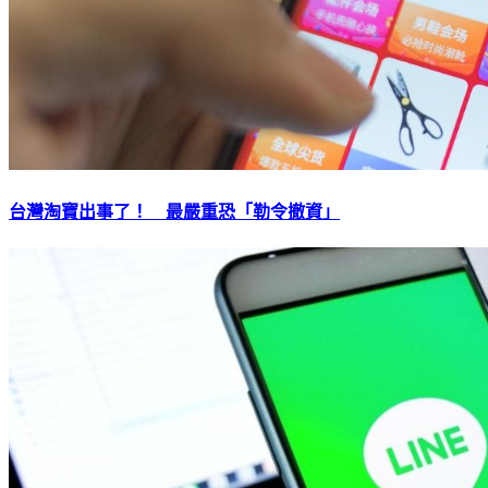
台灣淘寶出事了！ 最嚴重恐「勒令撤資」