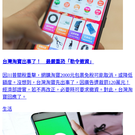
台灣淘寶出事了！ 最嚴重恐「勒令撤資」
因川普關稅重擊，網購淘寶2000元包裹免稅可能取消，或降低
額度。沒想到，台灣淘寶先出事了，因廣告遭裁罰120萬元！
經濟部證實，若不再改正，必要時可要求撤資。對此，台灣淘
寶回應了。
生活