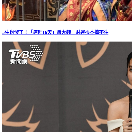
5生肖發了！「連旺16天」賺大錢 財運根本擋不住