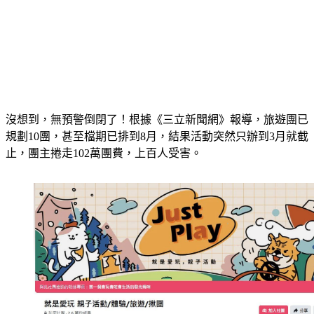
沒想到，無預警倒閉了！根據《三立新聞網》報導，旅遊團已
規劃10團，甚至檔期已排到8月，結果活動突然只辦到3月就截
止，團主捲走102萬團費，上百人受害。