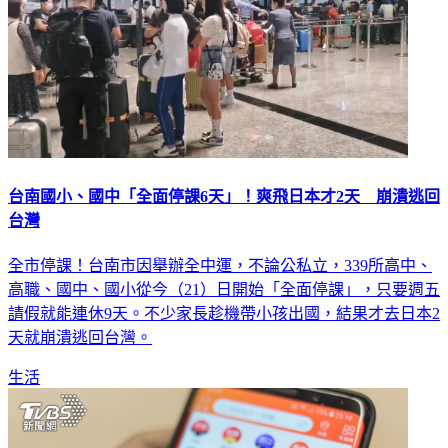
台南國小、國中「全面停課6天」！爽飛日本才2天 崩潰逃回
台灣
全市停課！台南市因舉辦全中運，不論公私立，339所高中、
高職、國中、國小從今（21）日開始「全面停課」，只要週五
請假就能連休9天。不少家長趁機帶小孩出國，結果才去日本2
天就崩潰逃回台灣。
生活