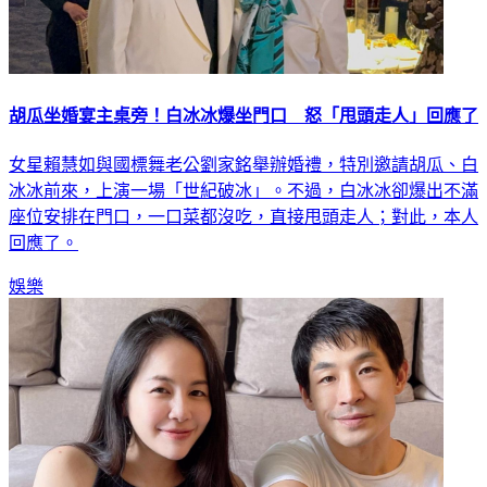
胡瓜坐婚宴主桌旁！白冰冰爆坐門口 怒「甩頭走人」回應了
女星賴慧如與國標舞老公劉家銘舉辦婚禮，特別邀請胡瓜、白
冰冰前來，上演一場「世紀破冰」。不過，白冰冰卻爆出不滿
座位安排在門口，一口菜都沒吃，直接甩頭走人；對此，本人
回應了。
娛樂