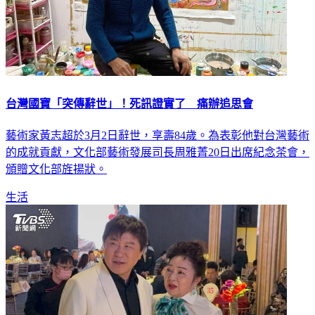
台灣國寶「突傳辭世」！死訊證實了 痛辦追思會
藝術家黃志超於3月2日辭世，享壽84歲。為表彰他對台灣藝術
的成就貢獻，文化部藝術發展司長周雅菁20日出席紀念茶會，
頒贈文化部旌揚狀。
生活