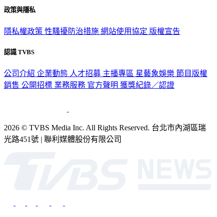
隱私權政策
性騷擾防治措施
網站使用協定
版權宣告
認識 TVBS
公司介紹
企業動態
人才招募
主播專區
星藝象娛樂
節目版權
銷售
公開招標
業務服務
官方聲明
獲獎紀錄／認證
2026 © TVBS Media Inc. All Rights Reserved. 台北市內湖區瑞
光路451號 | 聯利媒體股份有限公司
深入時事，一觸即見