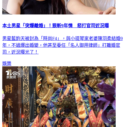
本土男星「突爆離婚」！狠斬9年情 怒打官司近況曝
男星藍鈞天被封為「時尚F4」，與小提琴家老婆陳羽柔結婚9
年，不過爆出婚變，他甚至委任「名人御用律師」打離婚官
司，近況曝光了！
娛樂