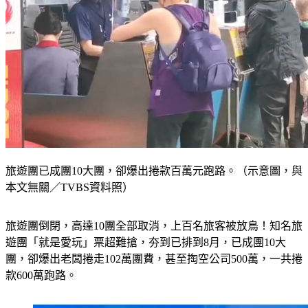
旅遊團已成團10大團，卻爆出捲款百萬元跑路。（示意圖，與
本文無關／TVBS資料照）
旅遊團倒閉，高達10團全部取消，上百名旅客被放鳥！知名旅
遊團「就是愛玩」票超難搶，夯到已排到8月，已成團10大
團，卻爆出老闆捲走102萬團費，甚至掏空公司500萬，一共捲
款600萬跑路。