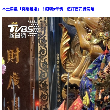
本土男星「突爆離婚」！狠斬9年情 怒打官司近況曝