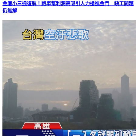
金廈小三通復航！跑單幫利潤高吸引人力搶進金門 缺工問題
仍無解