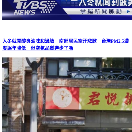
入冬就聞酸臭油味和過敏 南部居民空汙悲歌 台灣PM2.5濃
度逐年降低 但空氣品質進步了嗎