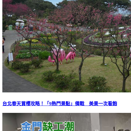
台北春天賞櫻攻略！「9熱門景點」備戰 美景一次看飽