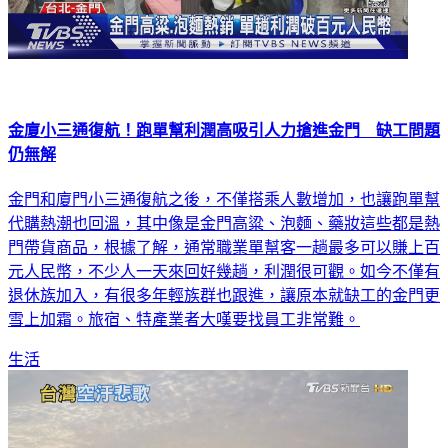
金廈小三通復航！跑單幫利潤高吸引人力搶進金門 缺工問題
仍無解
金門和廈門小三通復航之後，不僅搭乘人數增加，也讓跑單幫
代購熱潮也回溫，其中像是金門高粱、泡麵、藥妝這些都是熱
門帶貨商品，根據了解，通常職業單幫客一趟最多可以賺上百
元人民幣，不少人一天來回好幾趟，利潤很可觀。如今不僅有
退休族加入，有很多年輕族群也跟進，讓原本就缺工的金門更
雪上加霜。旅宿、特產業者大嘆要找員工非常難。
生活