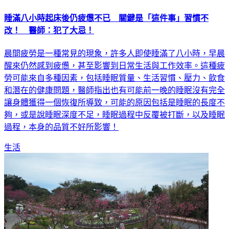
睡滿八小時起床後仍疲憊不已 關鍵是「這件事」習慣不
改！ 醫師：犯了大忌！
晨間疲勞是一種常見的現象，許多人即使睡滿了八小時，早晨
醒來仍然感到疲憊，甚至影響到日常生活與工作效率。這種疲
勞可能來自多種因素，包括睡眠質量、生活習慣、壓力、飲食
和潛在的健康問題，醫師指出也有可能前一晚的睡眠沒有完全
讓身體獲得一個恢復所導致，可能的原因包括是睡眠的長度不
夠，或是說睡眠深度不足，睡眠過程中反覆被打斷，以及睡眠
過程，本身的品質不好所影響！
生活