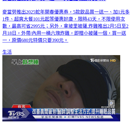
麥當勞優惠快收！買一送一 大薯雞塊加1元多1件
麥當勞推出2025蛇年開春優惠券，5款飲品買一送一、加1元多
1件、超爽大餐101元起等優惠好康，限時43天，不限使用次
數，最高可省2995元；另外，拿坡里披薩.炸雞推出2月5日至2
月18日，外帶/內用一桶六塊炸雞，即贈小披薩一個，買一送
一，原價680元特價只要390元。
生活