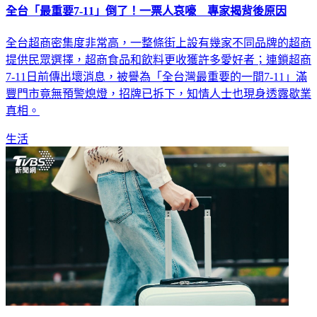
全台「最重要7-11」倒了！一票人哀嚎 專家揭背後原因
全台超商密集度非常高，一整條街上設有幾家不同品牌的超商
提供民眾選擇，超商食品和飲料更收獲許多愛好者；連鎖超商
7-11日前傳出壞消息，被譽為「全台灣最重要的一間7-11」滿
豐門市竟無預警熄燈，招牌已拆下，知情人士也現身透露歇業
真相。
生活