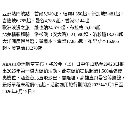
亞洲熱門航點：首爾5,949起、宿霧4,350起、新加坡5,481起、
吉隆坡6,785起、曼谷4,785 起、香港3,144起
歐洲浪漫之旅：維也納24,570起、布拉格25,025起
北美精彩體驗：洛杉磯（安大略）21,590起、洛杉磯18,274起
大洋洲度假首選：墨爾本、雪梨17,835起、布里斯本16,965
起、奧克蘭18,270起
AirAsia亞洲航空宣布，將於今（15）日中午12點至2月23日推
出2025年第一檔大促銷活動。此次促銷提供超過1,500萬張
優
惠
機位，涵蓋台北直飛沙巴、吉隆坡，
高雄
直飛曼谷等航線，
最低單程未稅價0元起。活動適用旅行期間為2025年7月1日至
2026年6月15日。