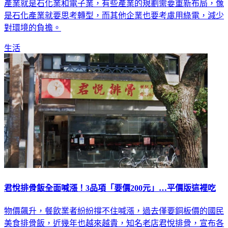
都在提倡節能減碳，環保團體就表示，現在碳排放最多的兩個
產業就是石化業和電子業，有些產業的規劃需要重新布局，像
是石化產業就要思考轉型，而其他企業也要考慮用綠電，減少
對環境的負擔。
生活
君悅排骨飯全面喊漲！3品項「要價200元」…平價版這裡吃
物價飆升，餐飲業者紛紛撐不住喊漲，過去僅要銅板價的國民