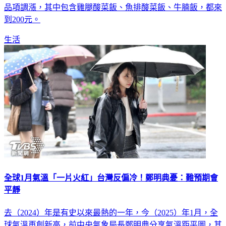
美食排骨飯，近幾年也越來越貴，知名老店君悅排骨，宣布各
品項調漲，其中包含雞腿酸菜飯、魚排酸菜飯、牛腩飯，都來
到200元。
生活
全球1月氣溫「一片火紅」台灣反偏冷！鄭明典憂：難預期會
平靜
去（2024）年是有史以來最熱的一年，今（2025）年1月，全