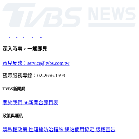
光路451號 | 聯利媒體股份有限公司
深入時事，一觸即見
意見反映：service@tvbs.com.tw
觀眾服務專線：02-2656-1599
TVBS新聞網
關於我們
56新聞台節目表
政策與隱私
隱私權政策
性騷擾防治措施
網站使用協定
版權宣告