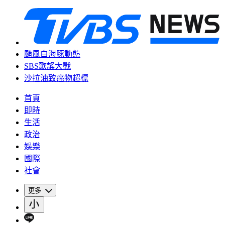
颱風白海豚動態
SBS歌謠大戰
沙拉油致癌物超標
首頁
即時
生活
政治
娛樂
國際
社會
更多