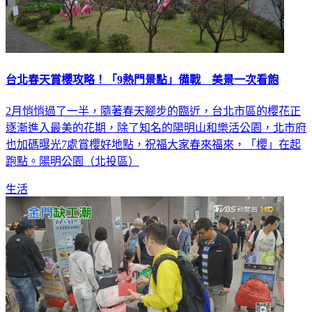
台北春天賞櫻攻略！「9熱門景點」備戰 美景一次看飽
2月悄悄過了一半，隨著春天腳步的臨近，台北市區的櫻花正
逐漸進入最美的花期，除了知名的陽明山和樂活公園，北市府
也加碼曝光7處賞櫻好地點，祝福大家春來福來，「櫻」在起
跑點。陽明公園（北投區）
生活