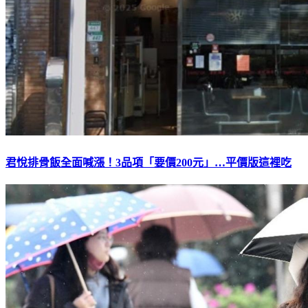
君悅排骨飯全面喊漲！3品項「要價200元」…平價版這裡吃