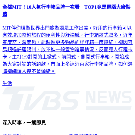
全都MIT！10人氣行李箱品牌一次看 TOP1竟是電腦大廠製
造
MIT伴你環遊世界出門旅遊還是工作出差，好用的行李箱可以
有效增加整趟旅程的便利性與舒適感，行李箱款式眾多，近年
寬度窄、深度夠，能裝進更多物品的胖胖箱一度爆紅，卻因容
易超過託運限制，放不進一般置物箱等情況，反而讓人行程卡
卡。主打1:9對開的上掀式、前開式、側開式行李箱，開始成
為大家討論的話題款，市面上多達近百家行李箱品牌，如何選
購卻總讓人摸不著頭緒。
生活
深入時事，一觸即見