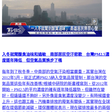
入冬就聞酸臭油味和過敏 南部居民空汙悲歌 台灣PM2.5濃
度逐年降低 但空氣品質進步了嗎
每年到了秋冬季，中南部的空氣汙染相當嚴重，其實台灣在
2012年5月，就正式將PM2.5納入空氣品質管制，那台灣的空
氣品質這些年有改善嗎?根據中研院的新書裡寫到，從2012年
開始，PM2.5的平均濃度的確有逐年降低趨勢，但雖然在變
好，但遠遠還不夠好，另外像是臭氧濃度沒變少，有時候還會
上升，這也跟工廠、汽機車排放的廢氣有關係，其實現在全球