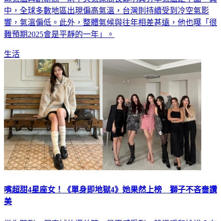
球氣溫再創新高，前中央氣象局長鄭明典分享氣溫距平圖，其
中，全球多數地區出現偏高氣溫，台灣則持續受到冷空氣影
響，氣溫偏低。此外，整體氣候與往年相差甚遠，他也曝「很
難預期2025會是平靜的一年」。
生活
嘴超甜4星座女！《單身即地獄4》她果然上榜 獅子不吝嗇讚
美