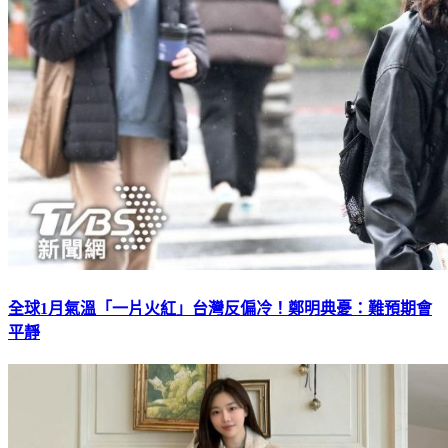
全球1月氣溫「一片火紅」台灣反偏冷！鄭明典憂：難預期會
平靜