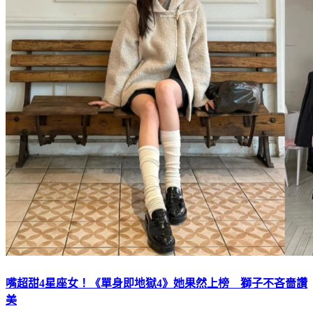
嘴超甜4星座女！《單身即地獄4》她果然上榜 獅子不吝嗇讚