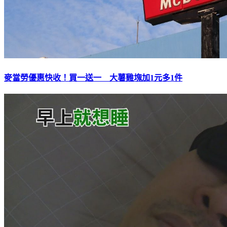
麥當勞優惠快收！買一送一 大薯雞塊加1元多1件