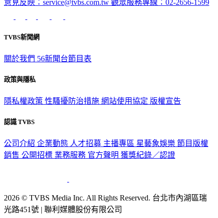
意見反映：service@tvbs.com.tw
觀眾服務專線：02-2656-1599
TVBS新聞網
關於我們
56新聞台節目表
政策與隱私
隱私權政策
性騷擾防治措施
網站使用協定
版權宣告
認識 TVBS
公司介紹
企業動態
人才招募
主播專區
星藝象娛樂
節目版權
銷售
公開招標
業務服務
官方聲明
獲獎紀錄／認證
2026 © TVBS Media Inc. All Rights Reserved. 台北市內湖區瑞