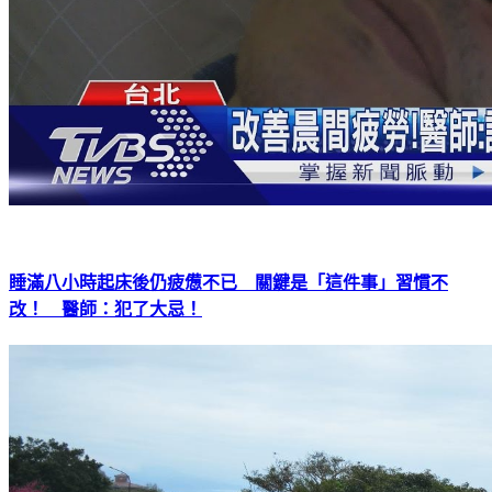
睡滿八小時起床後仍疲憊不已 關鍵是「這件事」習慣不
改！ 醫師：犯了大忌！