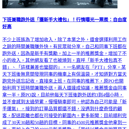
下班兼職跑外送「獲新手大禮包」！行情曝光一票羨：自由度
好高
不少上班族為了增加收入，除了本業之外，還會選擇利用工作
之餘的時間兼職賺外快。有民眾就分享，自己和同事下班都在
跑外送，因為是新手有獎勵，加上一半的推薦獎金，增加了不
小的收入，其他網友看了也被燒到，直呼「新手大禮包真不
錯」、「這樣兼差也蠻甜的」。一名網友在「PTT」分享，某
天下班後無意間發現同事的機車上有保溫袋，才知道對方當天
跑完外送忘記收，直接來上班。在同事的推薦下，原PO也開
始利用下班時間兼職外送。兩人還達成協議，推薦獎金由同事
拿一半。原PO說，目前他每天下班後跑外送約3到4個小時，
並不會感到太過勞累，慢慢騎車即可。他認為自己可能是「新
手運氣」，接到的訂單品質都還不錯，沒遇到什麼奇怪的顧
客，配送距離也都在可接受的範圍內。更多新聞：目前順利完
成了30天30趟和50趟的目標，同事的4500元推薦獎金他拿到一
半，再加上自己的4000元新手獎勵，「單純以獎金來說算是不