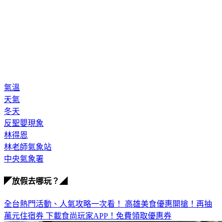
氣溫
天氣
冬天
反聖嬰現象
林得恩
林老師氣象站
中央氣象署
◤放假去哪玩？◢
全台熱門活動、人氣攻略一次看！
高雄美食優惠開搶！再抽
萬元住宿券
下載食尚玩家APP！免費領取優惠券