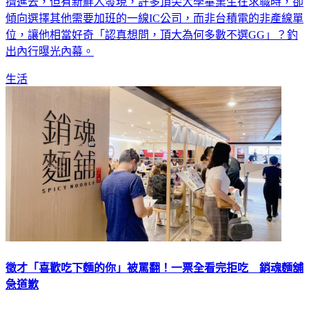
傾向選擇其他需要加班的一線IC公司，而非台積電的非產線單
位，讓他相當好奇「認真想問，頂大為何多數不選GG」？釣
出內行曝光內幕。
生活
徵才「喜歡吃下麵的你」被罵翻！一票全看完拒吃 銷魂麵舖
急道歉
人氣名店「大師兄銷魂麵舖」遭網友翻出過去的一系列徵才貼