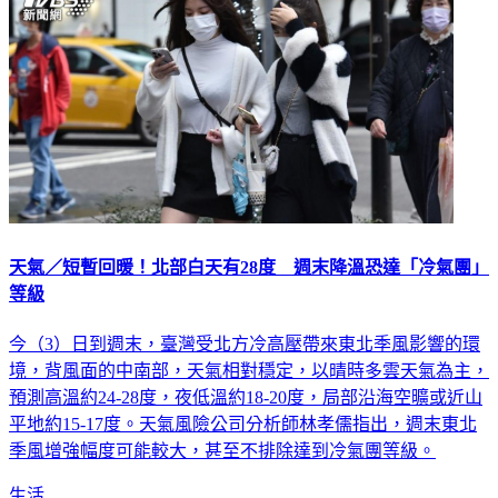
天氣／短暫回暖！北部白天有28度 週末降溫恐達「冷氣團」
等級
今（3）日到週末，臺灣受北方冷高壓帶來東北季風影響的環
境，背風面的中南部，天氣相對穩定，以晴時多雲天氣為主，
預測高溫約24-28度，夜低溫約18-20度，局部沿海空曠或近山
平地約15-17度。天氣風險公司分析師林孝儒指出，週末東北
季風增強幅度可能較大，甚至不排除達到冷氣團等級。
生活