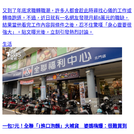
又到了年底求職轉職潮，許多人都會趁此時尋找心儀的工作或
轉換跑道。不過，近日就有一名網友發現月薪8萬元的職缺，
結果當他看完工作內容與條件之後，忍不住驚嘆「身心靈要很
強大」。貼文曝光後，立刻引發熱烈討論。
生活
一包7元！全聯「1進口泡麵」大補貨 婆媽嗨爆：很難買到
全聯福利中心販售商品多樣，經常推出促銷折扣，深受消費者