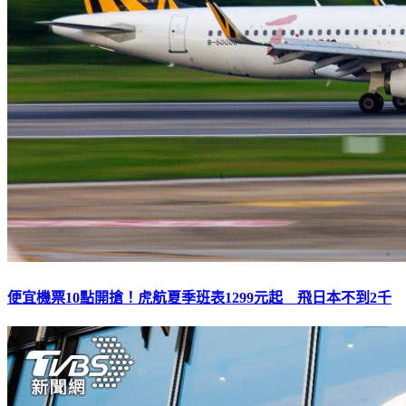
便宜機票10點開搶！虎航夏季班表1299元起 飛日本不到2千