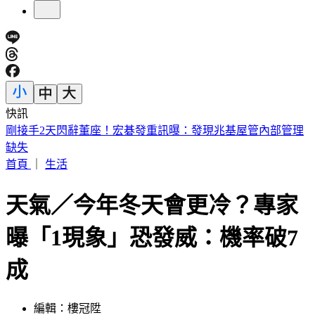
快訊
英特爾別想搶訂單？ 外媒曝：客戶不敢得罪台積電
首頁
｜
生活
天氣／今年冬天會更冷？專家
曝「1現象」恐發威：機率破7
成
編輯：樓冠陞
發佈時間：2024.12.03 11:01