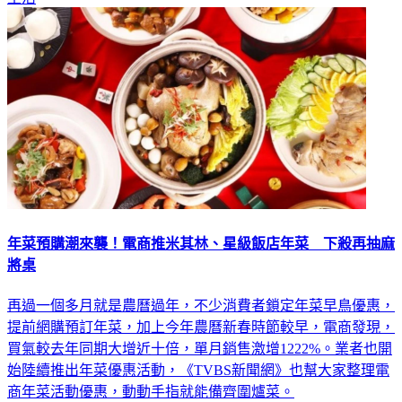
年菜預購潮來襲！電商推米其林、星級飯店年菜 下殺再抽麻
將桌
再過一個多月就是農曆過年，不少消費者鎖定年菜早鳥優惠，
提前網購預訂年菜，加上今年農曆新春時節較早，電商發現，
買氣較去年同期大增近十倍，單月銷售激增1222%。業者也開
始陸續推出年菜優惠活動，《TVBS新聞網》也幫大家整理電
商年菜活動優惠，動動手指就能備齊圍爐菜。