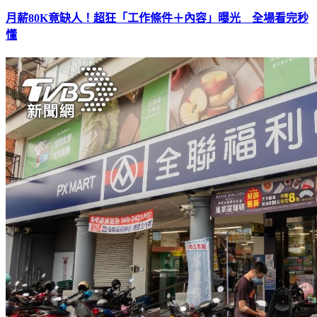
月薪80K竟缺人！超狂「工作條件＋內容」曝光 全場看完秒
懂