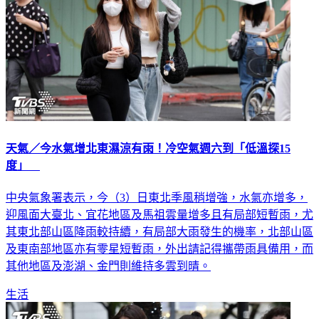
天氣／今水氣增北東濕涼有雨！冷空氣週六到「低溫探15
度」
中央氣象署表示，今（3）日東北季風稍增強，水氣亦增多，
迎風面大臺北、宜花地區及馬祖雲量增多且有局部短暫雨，尤
其東北部山區降雨較持續，有局部大雨發生的機率，北部山區
及東南部地區亦有零星短暫雨，外出請記得攜帶雨具備用，而
其他地區及澎湖、金門則維持多雲到晴。
生活