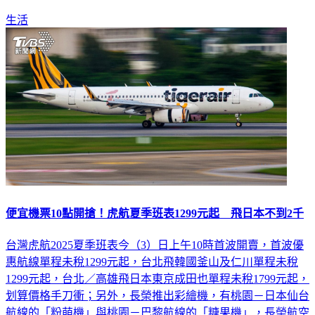
生活
便宜機票10點開搶！虎航夏季班表1299元起 飛日本不到2千
台灣虎航2025夏季班表今（3）日上午10時首波開賣，首波優
惠航線單程未稅1299元起，台北飛韓國釜山及仁川單程未稅
1299元起，台北／高雄飛日本東京成田也單程未稅1799元起，
划算價格手刀衝；另外，長榮推出彩繪機，有桃園－日本仙台
航線的「粉萌機」與桃園－巴黎航線的「糖果機」，長榮航空
加碼推出免稅品預購網「SKY SHOP」優惠，11/29至12/31於