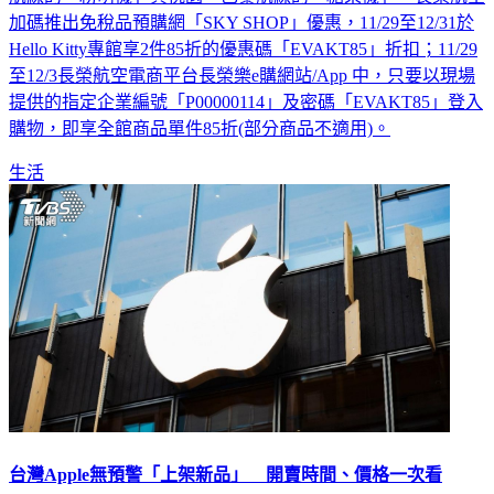
Hello Kitty專館享2件85折的優惠碼「EVAKT85」折扣；11/29
至12/3長榮航空電商平台長榮樂e購網站/App 中，只要以現場
提供的指定企業編號「P00000114」及密碼「EVAKT85」登入
購物，即享全館商品單件85折(部分商品不適用)。
生活
台灣Apple無預警「上架新品」 開賣時間、價格一次看