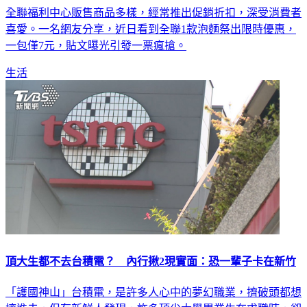
喜愛。一名網友分享，近日看到全聯1款泡麵祭出限時優惠，
一包僅7元，貼文曝光引發一票瘋搶。
生活
頂大生都不去台積電？ 內行揪2現實面：恐一輩子卡在新竹
「護國神山」台積電，是許多人心中的夢幻職業，擠破頭都想
擠進去，但有新鮮人發現，許多頂尖大學畢業生在求職時，卻