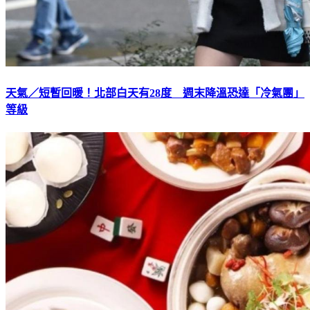
天氣／短暫回暖！北部白天有28度 週末降溫恐達「冷氣團」
等級