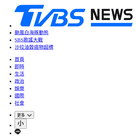
颱風白海豚動態
SBS歌謠大戰
沙拉油致癌物超標
首頁
即時
生活
政治
娛樂
國際
社會
更多