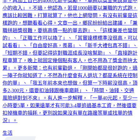
小的收入」。不過，他認為，若是1000趟要以兼職的方式跑，
應該比較困難，打算就算了，他也上網發問，有沒有前輩是這
樣跑的，想聽看看心得。文章一出，鄉民紛紛給出建議，「兼
職拼趟獎很難，要挑高價一點的單去跑」、「這樣兼差也蠻甜
的」、「正職工作可以換了」、「其實達標標準沒很高，可以
試看看」、「自由度好高，羨慕」、「新手大禮包真不錯」、
「短期不錯，但要記得這對職涯成長沒啥幫助」、「直接跑計
程車算了，晚上就固定幾個點有客人，也不用為了獎金而拚太
累」。更多新聞：也有前輩勸退，「剛開始都是很好跑的，過
一陣子你就知道了，不然為什麼會有人退坑？都是系統在控制
你的單」、「我五年前本來也想做，但算一下時薪沒很高，頂
多2-300元，還要扣油錢跟機車磨耗」、「時間、油錢、交通
風險絕對划不來」。有人進一步解釋，「一單40元起，至少一
小時要5單，如果遠單才有可能3-4單追過基本工資，然後還要
扣掉機車的損耗，更別說如果沒有單在路邊等單或找單的情
況」。
生活