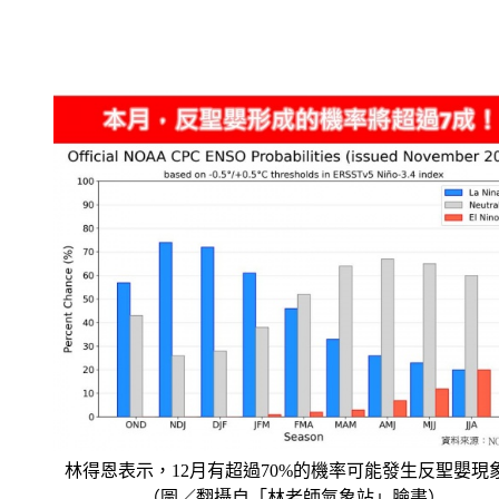
林得恩表示，12月有超過70%的機率可能發生反聖嬰現
（圖／翻攝自「林老師氣象站」臉書）