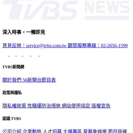
深入時事，一觸即見
意見反映：service@tvbs.com.tw
觀眾服務專線：02-2656-1599
TVBS新聞網
關於我們
56新聞台節目表
政策與隱私
隱私權政策
性騷擾防治措施
網站使用協定
版權宣告
認識 TVBS
公司介紹
企業動態
人才招募
主播專區
星藝象娛樂
節目版權
銷售
公開招標
業務服務
官方聲明
獲獎紀錄／認證