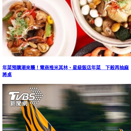
年菜預購潮來襲！電商推米其林、星級飯店年菜 下殺再抽麻
將桌