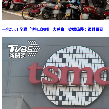
一包7元！全聯「1進口泡麵」大補貨 婆媽嗨爆：很難買到