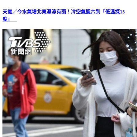
天氣／今水氣增北東濕涼有雨！冷空氣週六到「低溫探15
度」