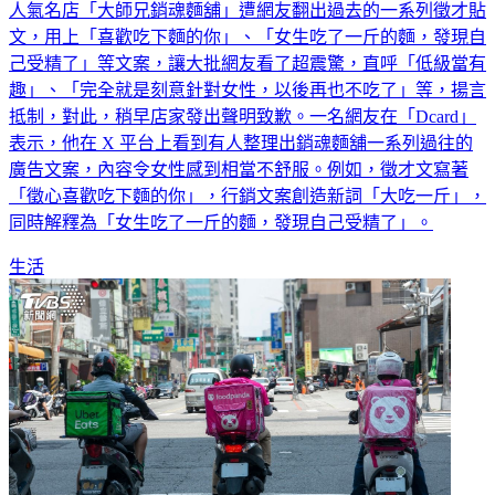
文，用上「喜歡吃下麵的你」、「女生吃了一斤的麵，發現自
己受精了」等文案，讓大批網友看了超震驚，直呼「低級當有
趣」、「完全就是刻意針對女性，以後再也不吃了」等，揚言
抵制，對此，稍早店家發出聲明致歉。一名網友在「Dcard」
表示，他在 X 平台上看到有人整理出銷魂麵舖一系列過往的
廣告文案，內容令女性感到相當不舒服。例如，徵才文寫著
「徵心喜歡吃下麵的你」，行銷文案創造新詞「大吃一斤」，
同時解釋為「女生吃了一斤的麵，發現自己受精了」。
生活