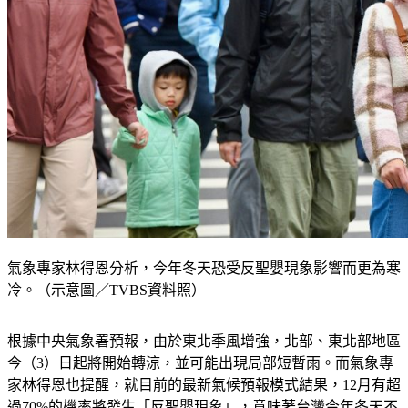
氣象專家林得恩分析，今年冬天恐受反聖嬰現象影響而更為寒
冷。（示意圖／TVBS資料照）
根據中央氣象署預報，由於東北季風增強，北部、東北部地區
今（3）日起將開始轉涼，並可能出現局部短暫雨。而氣象專
家林得恩也提醒，就目前的最新氣候預報模式結果，12月有超
過70%的機率將發生「反聖嬰現象」，意味著台灣今年冬天不
排除會比往常更冷。