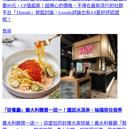
平台「Threads」掀起討論，Google評論也有4.9星好評認證
呢！
食尚
「這餐廳」義大利麵買一送一！還送冰淇淋、抽福容住宿券
義大利麵買一送一，這麼狂的好康大家快搶！義大利餐廳「默
爾pasta&pizza」提供披薩、義大利麵、排餐等料理，其中獨家