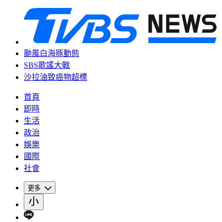
颱風白海豚動態
SBS歌謠大戰
沙拉油致癌物超標
首頁
即時
生活
政治
娛樂
國際
社會
更多