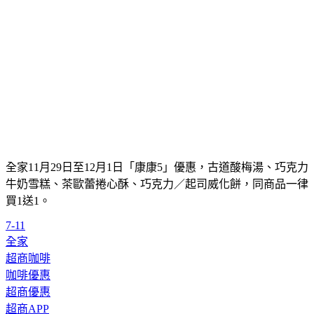
全家11月29日至12月1日「康康5」優惠，古道酸梅湯、巧克力
牛奶雪糕、茶歐蕾捲心酥、巧克力／起司威化餅，同商品一律
買1送1。
7-11
全家
超商咖啡
咖啡優惠
超商優惠
超商APP
咖啡寄杯