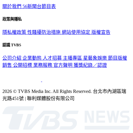
政策與隱私
隱私權政策
性騷擾防治措施
網站使用協定
版權宣告
認識 TVBS
公司介紹
企業動態
人才招募
主播專區
星藝象娛樂
節目版權
銷售
公開招標
業務服務
官方聲明
獲獎紀錄／認證
2026 © TVBS Media Inc. All Rights Reserved. 台北市內湖區瑞
光路451號 | 聯利媒體股份有限公司