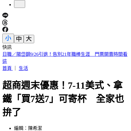
快訊
打詐打到哪？LINE投票詐騙燒中央 民進黨內接連傳災情
首頁
｜
生活
超商週末優惠！7-11美式、拿
鐵「買7送7」可寄杯 全家也
拚了
編輯：陳希潔
發佈時間：2024.11.30 11:23