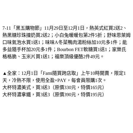
7-11「黑五購物節」11月29日至12月1日，熱英式紅買2送2、
熱黑糖珍珠撞奶買2送2；小白兔暖暖包第2件5折；舒味思萊姆
口味氣泡水買1送1；味味A冬菜鴨肉湯粉絲加10元多1件；能
多益隨手杯加20元多1件；Bourbon FET軟糖買1送1；家樂氏
格格脆、玉米片買1送1；福樂頂級優酪2件49元。
▲全家：
12月1日「Fami隨買跨店取」上午10時開賣，限定1
天，冷熱不限，使用全盈+PAY，每會員限購1次。
大杯特濃美式，買3送3（原價330元，特價165元）
大杯特濃拿鐵，買3送3（原價390元，特價195元）