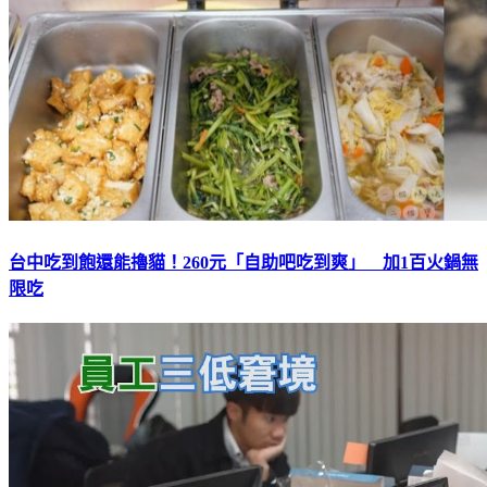
台中吃到飽還能擼貓！260元「自助吧吃到爽」 加1百火鍋無
限吃