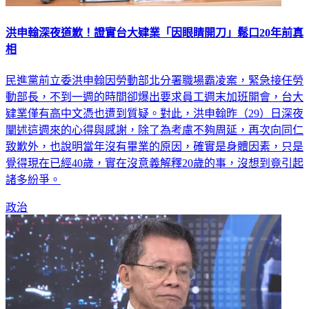
洪申翰深夜道歉！證實台大肄業「因眼睛開刀」鬆口20年前真
相
民進黨前立委洪申翰因勞動部北分署職場霸凌案，緊急接任勞
動部長，不到一週的時間卻爆出要求員工週末加班開會，台大
肄業僅有高中文憑也遭到質疑。對此，洪申翰昨（29）日深夜
闡述這週來的心得與感謝，除了為考慮不夠周延，再次向同仁
致歉外，也說明當年沒有畢業的原因，確實是身體因素，只是
覺得現在已經40歲，實在沒意義解釋20歲的事，沒想到竟引起
諸多紛爭。
政治