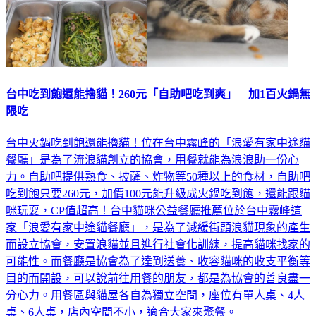
台中吃到飽還能擼貓！260元「自助吧吃到爽」 加1百火鍋無
限吃
台中火鍋吃到飽還能擼貓！位在台中霧峰的「浪愛有家中途貓
餐廳」是為了流浪貓創立的協會，用餐就能為浪浪助一份心
力。自助吧提供熟食、披薩、炸物等50種以上的食材，自助吧
吃到飽只要260元，加價100元能升級成火鍋吃到飽，還能跟貓
咪玩耍，CP值超高！台中貓咪公益餐廳推薦位於台中霧峰這
家「浪愛有家中途貓餐廳」，是為了減緩街頭浪貓現象的產生
而設立協會，安置浪貓並且進行社會化訓練，提高貓咪找家的
可能性。而餐廳是協會為了達到送養、收容貓咪的收支平衡等
目的而開設，可以說前往用餐的朋友，都是為協會的善良盡一
分心力。用餐區與貓屋各自為獨立空間，座位有單人桌、4人
桌、6人桌，店內空間不小，適合大家來聚餐。