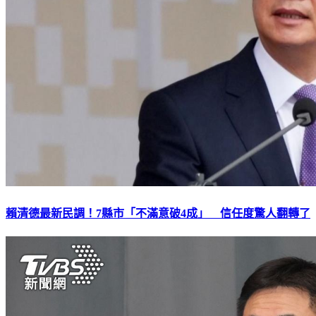
賴清德最新民調！7縣市「不滿意破4成」 信任度驚人翻轉了