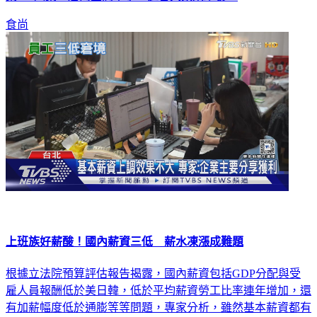
食尚
上班族好薪酸！國內薪資三低 薪水凍漲成難題
根據立法院預算評估報告揭露，國內薪資包括GDP分配與受
雇人員報酬低於美日韓，低於平均薪資勞工比率連年增加，還
有加薪幅度低於通膨等等問題，專家分析，雖然基本薪資都有
上調，不過對於月薪屬於中階族群來說根本沒有受惠，反而還