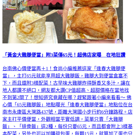
「黃金大雞腿便當」附3菜僅65元！超佛店家曝 在地狂讚
台南佛心價便當再＋1！食尚小編推薦這家「逢春大雞腿便
當」，主打65元就能享用超大雞腿飯，雞腿大到便當盒塞不
下，而且還附3樣配菜！古早味大雞腿炸得酥香又多汁，讓在
地人都讚不絕口，網友都大讚CP值超高、超甜價格在當地找
不到第2間了！想知道究竟藏在哪？趕緊跟著小編來看看～ 佛
心價「65元雞腿飯」地點曝光「逢春大雞腿便當」地點位在台
南市永康區大灣路437號，距離大灣國小步行約6分鐘路程。店
家主打平價便當，外觀相當平實低調，菜單只賣「大雞腿
飯」、「排骨飯」這2種，每份只要65元，而且都會附上3樣基
本配菜，另外也可以加購荷包蛋，每顆15元，就算加了蛋也只
要80元，CP值超高！超佛心的價格，不僅在最新流行的社群