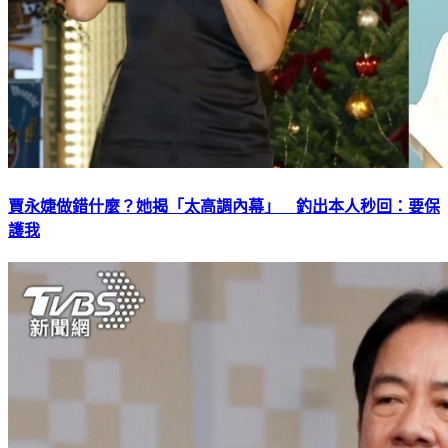
賈永婕做錯什麼？她揭「太高調內幕」 釣出本人秒回：要保
護我