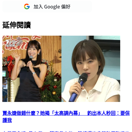
延伸閱讀
賈永婕做錯什麼？她揭「太高調內幕」 釣出本人秒回：要保
護我
女星賈永婕9月上任101董事長之後，陸續爆出公器私用點燈放