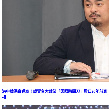
洪申翰深夜道歉！證實台大肄業「因眼睛開刀」鬆口20年前真
相