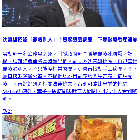
沈富雄招認「霸凌別人」！暴怒狠丟病歷 下屬數度委屈淚崩
勞動部一名公務員之死，引發政府部門職場霸凌連環爆，記
過、調離降職等懲處陸續出爐。前立委沈富雄透露，自己曾經
霸凌過別人，不只態度相當嚴厲，更會直接動手丟病歷，令下
屬直接淚灑辦公室。不過他認為目前應該要先定義「何謂霸
凌」，再好好研究相關法律條文，否則可能比早前的性騷
MeToo更糟糕，案子一段時間後就無人聞問，也很少人受到懲
罰。
政治