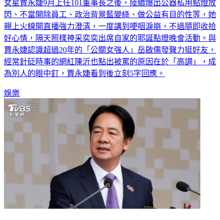
閃、不當開除員工、政治背景藍變綠、做公益有目的性等，她
親上火線開直播強力澄清，一度講到哽咽淚崩，不過隨即收拾
好心情，隔天照樣神采奕奕出席自家的耶誕點燈晚會活動。與
賈永婕認識超過20年的「公關女強人」岳啟儒發聲力挺好友，
經常針砭時事的網紅陳沂也點出被罵的原因在於「高調」，成
為別人的眼中釘，賈永婕看到後立刻5字回應。
娛樂
賴清德最新民調！7縣市「不滿意破4成」 信任度驚人翻轉了