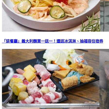
「這餐廳」義大利麵買一送一！還送冰淇淋、抽福容住宿券