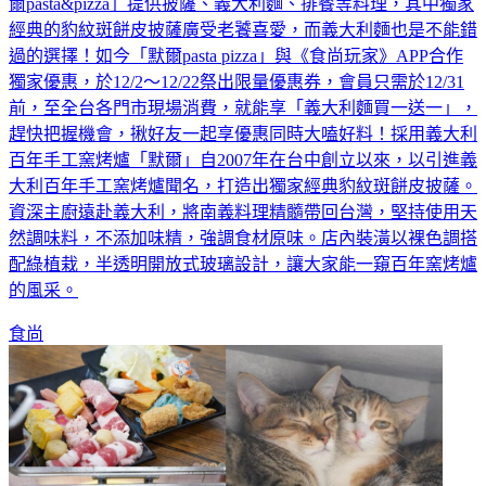
經典的豹紋斑餅皮披薩廣受老饕喜愛，而義大利麵也是不能錯
過的選擇！如今「默爾pasta pizza」與《食尚玩家》APP合作
獨家優惠，於12/2～12/22祭出限量優惠券，會員只需於12/31
前，至全台各門市現場消費，就能享「義大利麵買一送一」，
趕快把握機會，揪好友一起享優惠同時大嗑好料！採用義大利
百年手工窯烤爐「默爾」自2007年在台中創立以來，以引進義
大利百年手工窯烤爐聞名，打造出獨家經典豹紋斑餅皮披薩。
資深主廚遠赴義大利，將南義料理精髓帶回台灣，堅持使用天
然調味料，不添加味精，強調食材原味。店內裝潢以裸色調搭
配綠植栽，半透明開放式玻璃設計，讓大家能一窺百年窯烤爐
的風采。
食尚