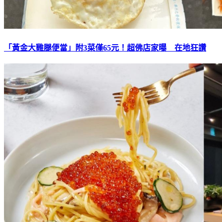
「黃金大雞腿便當」附3菜僅65元！超佛店家曝 在地狂讚