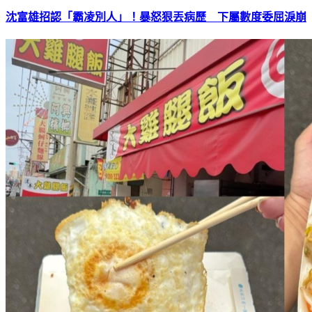
沈富雄招認「霸凌別人」！暴怒狠丟病歷 下屬數度委屈淚崩