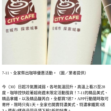
7-11、全家祭出咖啡優惠活動。（圖／業者提供）
今（30）日起冷氣團減弱，各地氣溫回升，高溫上看25至28
度，咖啡控快趁著超商週末限定活動囤貨！7-11的精品美式、
精品拿鐵，以及精品馥芮白，全都買7送7，APP行動隨時取可
寄杯，限時只有1天。全家也開賣特濃美式、特濃拿鐵買3送
3，還有4樣商品同品項下殺5折的好康。