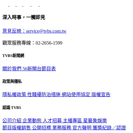
深入時事，一觸即見
意見反映：service@tvbs.com.tw
觀眾服務專線：02-2656-1599
TVBS新聞網
關於我們
56新聞台節目表
政策與隱私
隱私權政策
性騷擾防治措施
網站使用協定
版權宣告
認識 TVBS
公司介紹
企業動態
人才招募
主播專區
星藝象娛樂
節目版權銷售
公開招標
業務服務
官方聲明
獲獎紀錄／認證
2026 © TVBS Media Inc. All Rights Reserved. 台北市內湖區瑞