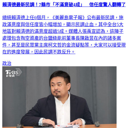
總統賴清德上任6個月，《美麗島電子報》公布最新民調，施
政滿意度與信任度皆小幅增加，顯示民調止血，其中全台5大
地區對賴清德的滿意度超過5成。媒體人張禹宣認為，這陣子
處理包含掏空資產的台鹽綠能前董事長陳啟昱在內的諸多案
件，甚至是民眾黨主席柯文哲的金流疑點等，大家可以接受現
在的進度發展，因此民調不跌反升。
政治