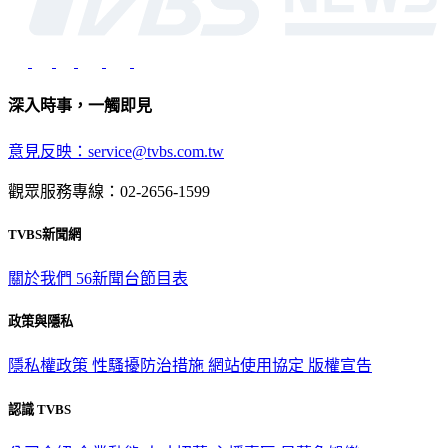
深入時事，一觸即見
意見反映：service@tvbs.com.tw
觀眾服務專線：02-2656-1599
TVBS新聞網
關於我們
56新聞台節目表
政策與隱私
隱私權政策
性騷擾防治措施
網站使用協定
版權宣告
認識 TVBS
公司介紹
企業動態
人才招募
主播專區
星藝象娛樂