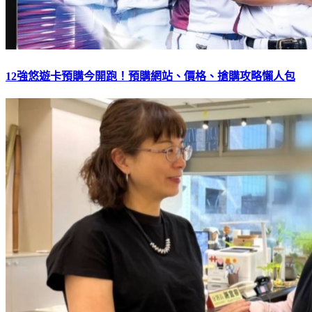
12強悠遊卡預購今開跑！預購網站、價格、搶購攻略懶人包