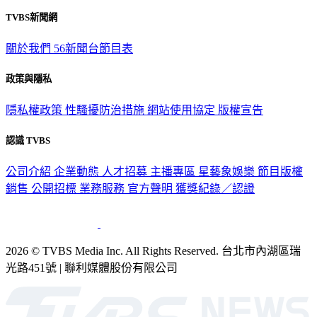
TVBS新聞網
關於我們
56新聞台節目表
政策與隱私
隱私權政策
性騷擾防治措施
網站使用協定
版權宣告
認識 TVBS
公司介紹
企業動態
人才招募
主播專區
星藝象娛樂
節目版權
銷售
公開招標
業務服務
官方聲明
獲獎紀錄／認證
2026 © TVBS Media Inc. All Rights Reserved. 台北市內湖區瑞
光路451號 | 聯利媒體股份有限公司