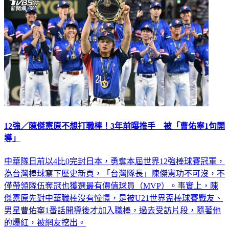
12強／陳傑憲原不想打職棒！3年前曝推手 被「曹佑寧1句開
導」
中華隊日前以4比0完封日本，勇奪本屆世界12強棒球賽冠軍，
為台灣棒球寫下歷史新頁，「台灣隊長」陳傑憲功不可沒，不
僅帶領隊伍奪冠也獲選最有價值球員（MVP）。事實上，陳
傑憲原先對中華職棒沒有憧憬，是被U21世界盃棒球賽戰友、
男星曹佑寧1番話開導後才加入職棒，過去受訪片段，隨著他
的爆紅，被網友挖出。