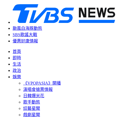
颱風白海豚動態
SBS歌謠大戰
優惠好康情報
首頁
即時
生活
政治
娛樂
《VPOPASIA》開播
演唱會搶票情報
日韓爆米花
歌手動態
綜藝星聞
戲劇星聞