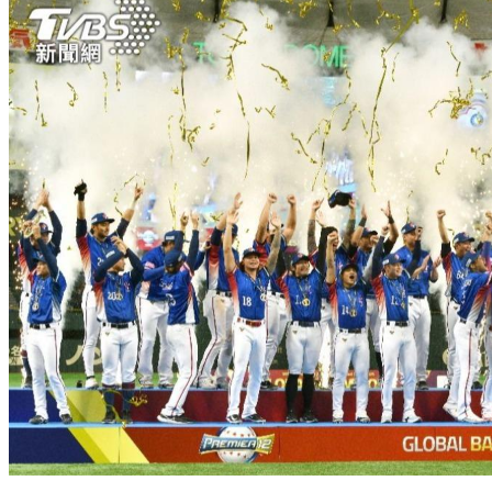
12強／韓媒見台灣婉謝噴香檳 罕見不酸大讚：冠軍風範