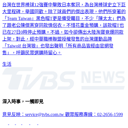
大里程碑，舉國同歡。除了球員們的傑出表現，他們所穿著的
「Team Taiwan」黑色帽T更是備受矚目，不少「陳太太」們為
了跟老公陳傑憲穿同款情侶衣，不惜花重金預購，該款帽T也
已在27日0時停止預購。不過，如今卻傳出大陸淘寶竟爆同款
上架，對此，經中華職棒聯盟授權發售的台灣運動品牌
「Taiwolf 台灣狼」也發出聲明「所有商品皆經由官網發
售」，呼籲民眾選購時留心。
生活
深入時事，一觸即見
意見反映：service@tvbs.com.tw
觀眾服務專線：02-2656-1599