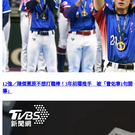
12強／陳傑憲原不想打職棒！3年前曝推手 被「曹佑寧1句開
導」