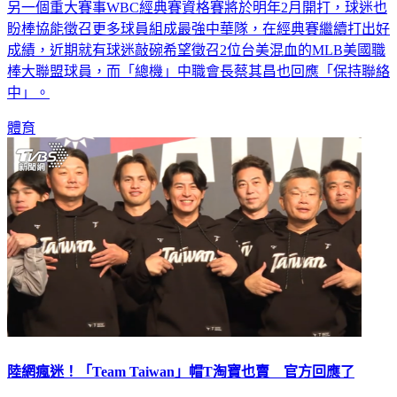
盼棒協能徵召更多球員組成最強中華隊，在經典賽繼續打出好
成績，近期就有球迷敲碗希望徵召2位台美混血的MLB美國職
棒大聯盟球員，而「總機」中職會長蔡其昌也回應「保持聯絡
中」。
體育
陸網瘋迷！「Team Taiwan」帽T淘寶也賣 官方回應了
台灣在世界棒球12強賽中擊敗日本奪冠，為台灣棒球史立下巨