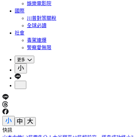
娛樂電影院
國際
川普對等關稅
全球必讀
社會
毒駕連爆
警察愛無限
更多
快訊