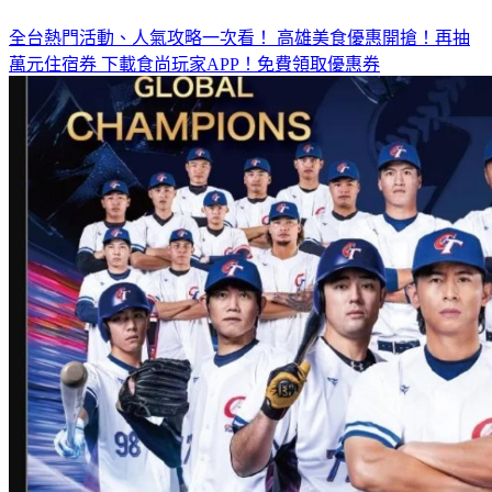
全台熱門活動、人氣攻略一次看！
高雄美食優惠開搶！再抽
萬元住宿券
下載食尚玩家APP！免費領取優惠券