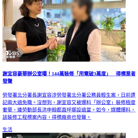
謝宜容豪華辦公室曝！144萬裝修「用電破3萬度」 得標業者
發聲
勞發署北分署長謝宜容涉勞發署北分署公務員輕生案，日前遭
記兩大過免職。沒想到，謝宜容又被爆料「辦公室」裝修極度
奢華，連勞動部長洪申翰都直呼擺設過當。如今，媒體爆料，
該裝修工程標案內容，得標廠商也發聲。
生活