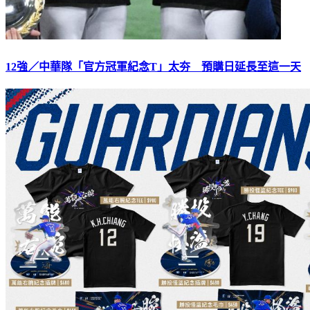
12強／中華隊「官方冠軍紀念T」太夯 預購日延長至這一天