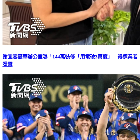
謝宜容豪華辦公室曝！144萬裝修「用電破3萬度」 得標業者
發聲