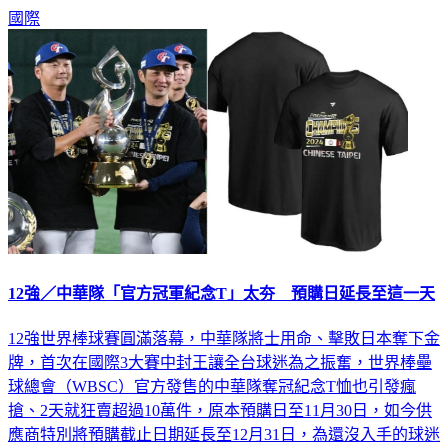
12強／中華隊「官方冠軍紀念T」太夯 預購日延長至這一天
12強世界棒球賽圓滿落幕，中華隊將士用命、擊敗日本奪下金
牌，首次在國際3大賽中封王讓全台球迷為之振奮，世界棒壘
球總會（WBSC）官方發售的中華隊奪冠紀念T恤也引發瘋
搶、2天就狂賣超過10萬件，原本預購日至11月30日，如今供
應商特別將預購截止日期延長至12月31日，為還沒入手的球迷
提供購買機會。