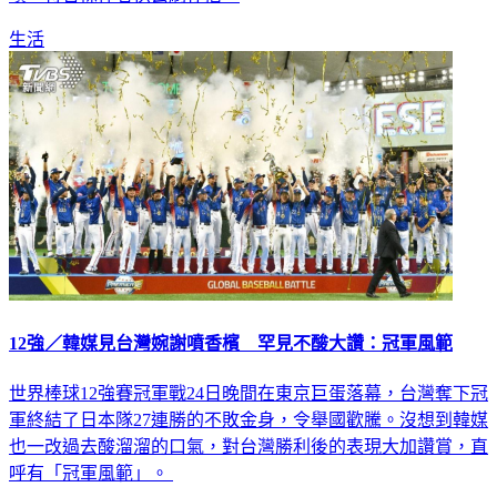
生活
12強／韓媒見台灣婉謝噴香檳 罕見不酸大讚：冠軍風範
世界棒球12強賽冠軍戰24日晚間在東京巨蛋落幕，台灣奪下冠
軍終結了日本隊27連勝的不敗金身，令舉國歡騰。沒想到韓媒
也一改過去酸溜溜的口氣，對台灣勝利後的表現大加讚賞，直
呼有「冠軍風範」。
國際