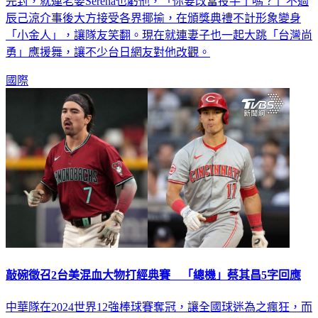
辰己涼介事後大方接受各界揶揄，在頒獎典禮不計形象變身
「小金人」，讓隊友笑翻。現在就連妻子也一起大跳「台灣尚
勇」應援舞，讓不少台日網友對他改觀。
國際
敲碗徵召2台美混血大物打經典賽 「總機」蔡其昌5字回應
中華隊在2024世界12強棒球賽奪冠，讓全國球迷為之瘋狂，而
另一個重大賽事WBC經典賽資格賽將於明年2月開打，球迷也