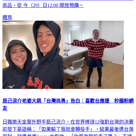
體育
辰己涼介老婆大跳「台灣尚勇」告白：喜歡台應援 秒圈粉網
友
日職樂天金鷲外野手辰己涼介，在世界棒球12強對台灣的決賽
前發下豪語稱：「如果輸了我就會轉投手」，結果最後遭台灣
完封，就連老婆Serena也虧他，「你要改當投手了嗎？」不過