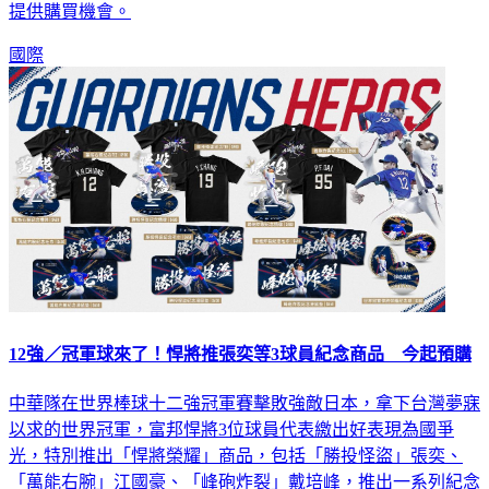
國際
12強／冠軍球來了！悍將推張奕等3球員紀念商品 今起預購
中華隊在世界棒球十二強冠軍賽擊敗強敵日本，拿下台灣夢寐
以求的世界冠軍，富邦悍將3位球員代表繳出好表現為國爭
光，特別推出「悍將榮耀」商品，包括「勝投怪盜」張奕、
「萬能右腕」江國豪、「峰砲炸裂」戴培峰，推出一系列紀念
商品，從 今（29）日12:00 開放預購。