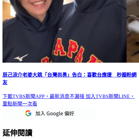
辰己涼介老婆大跳「台灣尚勇」告白：喜歡台應援 秒圈粉網
友
下載TVBS新聞APP，最新消息不漏接
加入TVBS新聞LINE，
重點新聞一次看
延伸閱讀