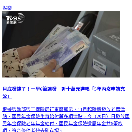
娛樂
月底發錢了！一早6筆連發 近十萬元進帳「5年內沒申請充
公」
根據勞動部勞工保險局行事曆顯示，11月起陸續發放老農津
貼、國民年金保險生育給付等多項津貼，今（29日）日發放國
民年金保險老年年金給付、國民年金保險遺屬年金共6筆款
項，符合條件者快去刷存摺。