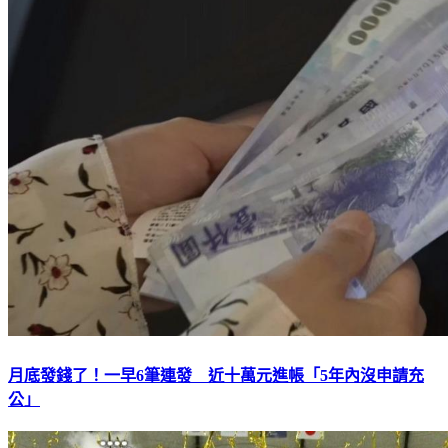
月底發錢了！一早6筆連發 近十萬元進帳「5年內沒申請充
公」