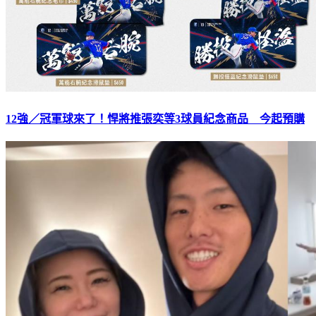
12強／冠軍球來了！悍將推張奕等3球員紀念商品 今起預購