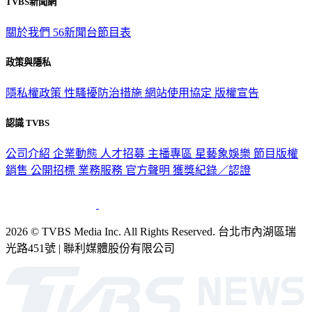
關於我們
56新聞台節目表
政策與隱私
隱私權政策
性騷擾防治措施
網站使用協定
版權宣告
認識 TVBS
公司介紹
企業動態
人才招募
主播專區
星藝象娛樂
節目版權
銷售
公開招標
業務服務
官方聲明
獲獎紀錄／認證
2026 © TVBS Media Inc. All Rights Reserved. 台北市內湖區瑞
光路451號 | 聯利媒體股份有限公司