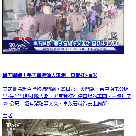
黑五開跑！美式賣場湧人車潮 車就排300米
美式賣場黑色購物週開跑，25日第一天開跑，台中南屯分店一
早8點半出現排隊人潮，尤其等待進停車場的車輛，一路排了
300公尺，還有駕駛等太久，車放著就跑去上廁所。
生活