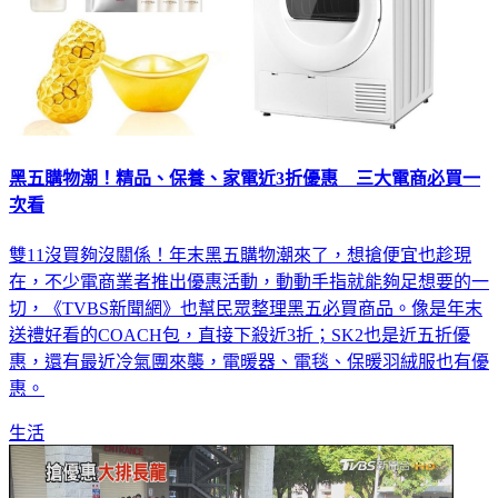
黑五購物潮！精品、保養、家電近3折優惠 三大電商必買一
次看
雙11沒買夠沒關係！年末黑五購物潮來了，想搶便宜也趁現
在，不少電商業者推出優惠活動，動動手指就能夠足想要的一
切，《TVBS新聞網》也幫民眾整理黑五必買商品。像是年末
送禮好看的COACH包，直接下殺近3折；SK2也是近五折優
惠，還有最近冷氣團來襲，電暖器、電毯、保暖羽絨服也有優
惠。
生活