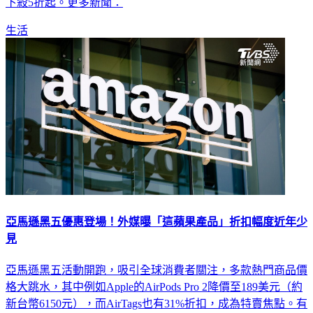
生活
亞馬遜黑五優惠登場！外媒曝「這蘋果產品」折扣幅度近年少
見
亞馬遜黑五活動開跑，吸引全球消費者關注，多款熱門商品價
格大跳水，其中例如Apple的AirPods Pro 2降價至189美元（約
新台幣6150元），而AirTags也有31%折扣，成為特賣焦點。有
外媒指出，這次AirTags降價幅度比以往都高，是近年少見的