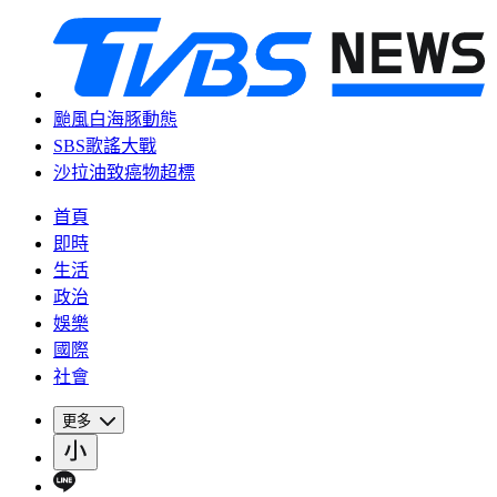
颱風白海豚動態
SBS歌謠大戰
沙拉油致癌物超標
首頁
即時
生活
政治
娛樂
國際
社會
更多