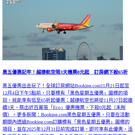
黑五優惠記牢！越捷航空限3天機票0元起 訂房網下殺65折
黑五優惠出去玩了！全球訂房網站Booking.com11月21日起至
12月4日下午5點前，只要標有「黑色星期五優惠」圖標的項
目，就能享有低至65折起優惠；越捷航空也將從11月27日起連
續3天，祭出近百萬張「Eco」優惠機票，下殺0元起（未稅
價）。更多新聞：Booking.com黑色星期五優惠，只要在活動
期間內透過Booking.com訂購標有「黑色星期五優惠」圖標的
項目，並在2025年12月31日前完成訂單，即可享有此優惠，活
動涵蓋全球71,000家旅宿，包含香港迪士尼探索家度假酒店、