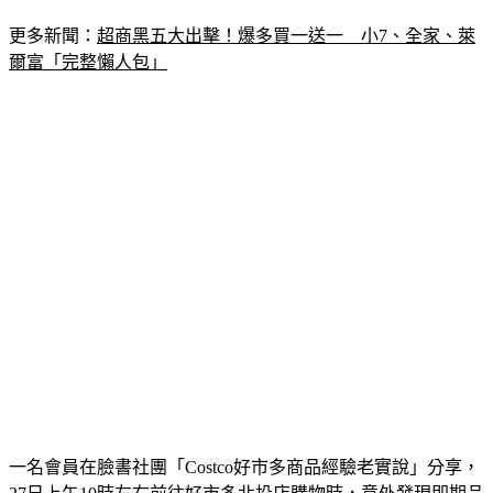
更多新聞：
超商黑五大出擊！爆多買一送一　小7、全家、萊
爾富「完整懶人包」
一名會員在臉書社團「Costco好市多商品經驗老實說」分享，
27日上午10時左右前往好市多北投店購物時，意外發現即期品