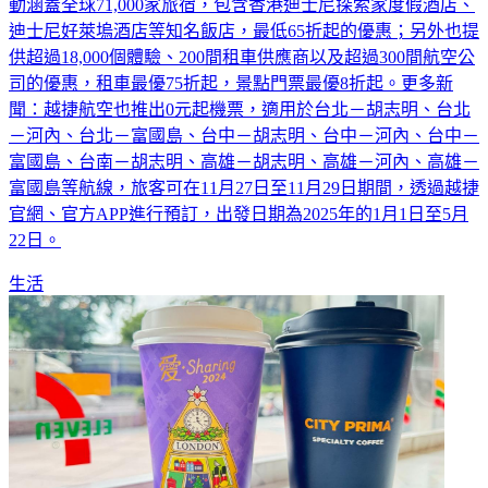
迪士尼好萊塢酒店等知名飯店，最低65折起的優惠；另外也提
供超過18,000個體驗、200間租車供應商以及超過300間航空公
司的優惠，租車最優75折起，景點門票最優8折起。更多新
聞：越捷航空也推出0元起機票，適用於台北－胡志明、台北
－河內、台北－富國島、台中－胡志明、台中－河內、台中－
富國島、台南－胡志明、高雄－胡志明、高雄－河內、高雄－
富國島等航線，旅客可在11月27日至11月29日期間，透過越捷
官網、官方APP進行預訂，出發日期為2025年的1月1日至5月
22日。
生活