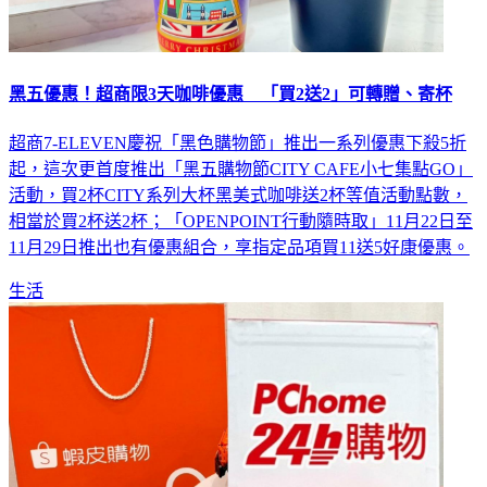
黑五優惠！超商限3天咖啡優惠 「買2送2」可轉贈、寄杯
超商7-ELEVEN慶祝「黑色購物節」推出一系列優惠下殺5折
起，這次更首度推出「黑五購物節CITY CAFE小七集點GO」
活動，買2杯CITY系列大杯黑美式咖啡送2杯等值活動點數，
相當於買2杯送2杯；「OPENPOINT行動隨時取」11月22日至
11月29日推出也有優惠組合，享指定品項買11送5好康優惠。
生活