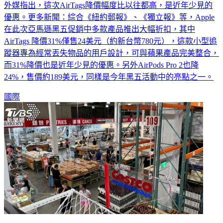
優惠。更多新聞：綜合《紐約郵報》、《獨立報》等，Apple
在此次亞馬遜黑五促銷中多款產品推出大幅折扣，其中
AirTags 降價31%僅售24美元（約新台幣780元），這款小型追
蹤器專為經常丟失物品的用戶設計，可與蘋果產品完美整合，
而31%降價也是近年少見的優惠。另外AirPods Pro 2也降
24%，售價約189美元，同樣是今年黑五活動中的亮點之一。
國際
好市多黑五將登場「黃金、家電」恐秒殺 這天公告優惠品項