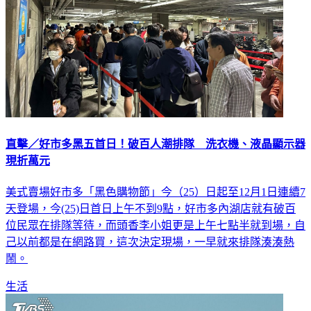
直擊／好市多黑五首日！破百人潮排隊 洗衣機、液晶顯示器
現折萬元
美式賣場好市多「黑色購物節」今（25）日起至12月1日連續7
天登場，今(25)日首日上午不到9點，好市多內湖店就有破百
位民眾在排隊等待，而頭香李小姐更是上午七點半就到場，自
己以前都是在網路買，這次決定現場，一早就來排隊湊湊熱
鬧。
生活