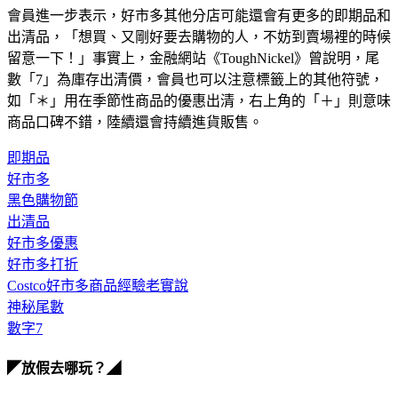
出清品，「想買、又剛好要去購物的人，不妨到賣場裡的時候
留意一下！」事實上，金融網站《ToughNickel》曾說明，尾
數「7」為庫存出清價，會員也可以注意標籤上的其他符號，
如「＊」用在季節性商品的優惠出清，右上角的「＋」則意味
商品口碑不錯，陸續還會持續進貨販售。
即期品
好市多
黑色購物節
出清品
好市多優惠
好市多打折
Costco好市多商品經驗老實說
神秘尾數
數字7
◤放假去哪玩？◢
全台熱門活動、人氣攻略一次看！
高雄美食優惠開搶！再抽