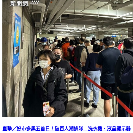
直擊／好市多黑五首日！破百人潮排隊 洗衣機、液晶顯示器
現折萬元