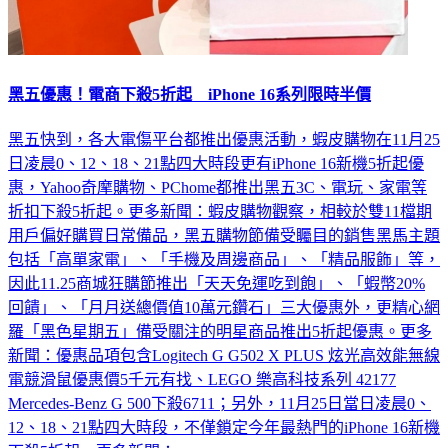
黑五優惠！電商下殺5折起 iPhone 16系列限時半價
黑五快到，各大電傷平台都推出優惠活動，蝦皮購物在11月25
日凌晨0、12、18、21點四大時段更有iPhone 16新機5折起優
惠，Yahoo奇摩購物、PChome都推出黑五3C、電玩、家電等
折扣下殺5折起。更多新聞：蝦皮購物觀察，相較於雙11檔期
用戶偏好購買日常備品，黑五購物節備受矚目的銷售黑馬主題
包括「高單家電」、「手機及周邊商品」、「精品服飾」等，
因此11.25商城狂購節推出「天天免運吃到飽」、「蝦幣20%
回饋」、「月月送總價值10萬元鑽石」三大優惠外，更精心網
羅「黑色星期五」備受關注的明星商品推出5折起優惠。更多
新聞：優惠品項包含Logitech G G502 X PLUS 炫光高效能無線
電競滑鼠優惠價5千元有找、LEGO 樂高科技系列 42177
Mercedes-Benz G 500下殺6711；另外，11月25日當日凌晨0、
12、18、21點四大時段，不僅鎖定今年最熱門的iPhone 16新機
下殺5折起。更多新聞：