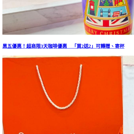
黑五優惠！超商限3天咖啡優惠 「買2送2」可轉贈、寄杯