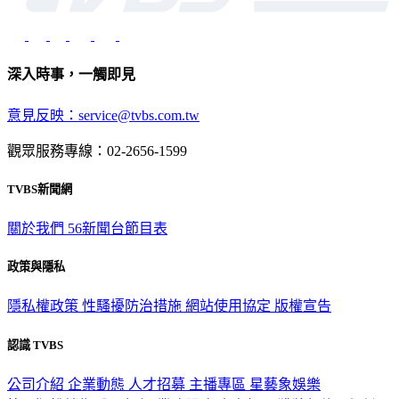
深入時事，一觸即見
意見反映：service@tvbs.com.tw
觀眾服務專線：02-2656-1599
TVBS新聞網
關於我們
56新聞台節目表
政策與隱私
隱私權政策
性騷擾防治措施
網站使用協定
版權宣告
認識 TVBS
公司介紹
企業動態
人才招募
主播專區
星藝象娛樂
節目版權銷售
公開招標
業務服務
官方聲明
獲獎紀錄／認證