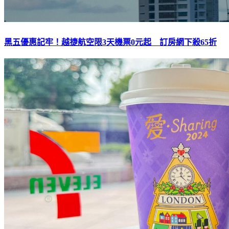
黑五優惠記牢！越捷航空限3天機票0元起 訂房網下殺65折