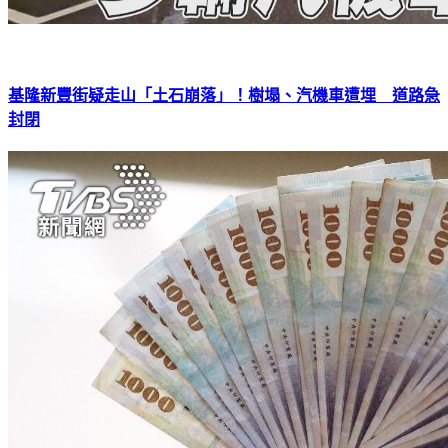
基隆新豐街疑走山「土石崩落」！樹塌、汽機車遭埋 道路急
封閉