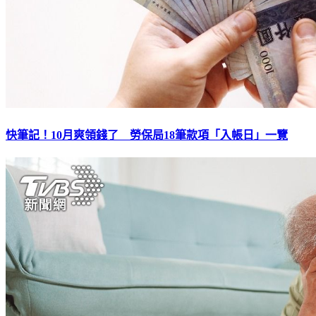
快筆記！10月爽領錢了 勞保局18筆款項「入帳日」一覽