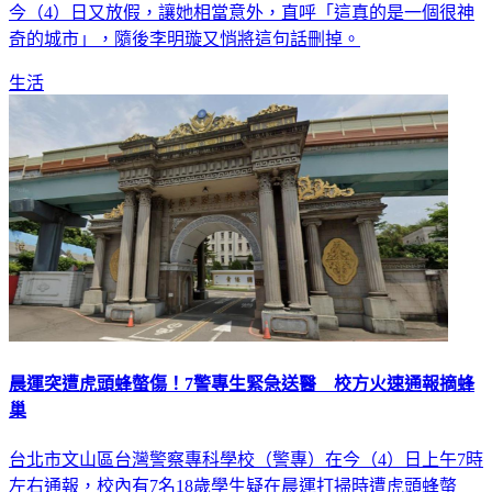
奇的城市」，隨後李明璇又悄將這句話刪掉。
生活
晨運突遭虎頭蜂螫傷！7警專生緊急送醫 校方火速通報摘蜂
巢
台北市文山區台灣警察專科學校（警專）在今（4）日上午7時
左右通報，校內有7名18歲學生疑在晨運打掃時遭虎頭蜂螫
傷，所幸所有傷者意識清楚，目前皆已在救護人員協助下就醫