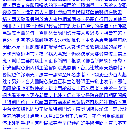
變為兩倍、達到百人。臺北榮總耳鼻喉科薛健佑醫師在臉書
稱，兩天颱風假對於病人來說相當困擾，恐需自行再改其他日
期掛號，同時他也稱已經做好下週需要打硬仗的準備。他呼籲
民眾應盡量分流，否則恐會讓門診等待人數過多，相當辛苦。
另外，也有不少醫師稱不太喜歡颱風假，主要為患者藥量可能
因此不足，且颱風後的爆量門診人數也會影響到就醫的品質。
另也有醫師坦言，為了病人著想，仍然決定大部分單位正常上
班，幫助需要的病患。更多新聞：根據《聯合新聞網》報導，
新光醫院心臟內科主治醫師洪惠風稱，台北連放兩天颱風假，
醫院也停診兩天，原本一診50至60名患者，下週恐至少百人起
跳；另外，台大醫院心臟血管科主治醫師王宗道也表示，即使
颱風放假也不敢停診，每次門診就有上百名患者，停診一次下
週也看不完。更多新聞：此外，仍有不少醫院在颱風期間開設
「特別門診」，以讓真正有需求的民眾仍然可以前往就診。其
中台北榮總也開設了颱風特別門診，陳威明院長承諾一定要診
治完所有求診患者，10月2日還開了八台刀，不會因為颱風而
停止外科手術。有些民眾甚至早已預約好手術時間，直言不可
能讓民眾等待。