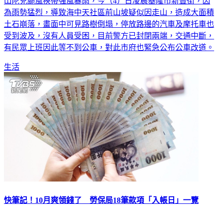
為雨勢猛烈，導致海中天社區前山坡疑似因走山，造成大面積
土石崩落，畫面中可見路樹倒塌，停放路邊的汽車及摩托車也
受到波及，沒有人員受困，目前警方已封閉兩端，交通中斷，
有民眾上班因此等不到公車，對此市府也緊急公布公車改道。
生活
快筆記！10月爽領錢了 勞保局18筆款項「入帳日」一覽
勞保局要發錢了！勞動部勞保局預定在今（113）年10月9日起