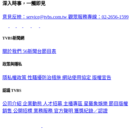
意見反映：service@tvbs.com.tw
觀眾服務專線：02-2656-1599
TVBS新聞網
關於我們
56新聞台節目表
政策與隱私
隱私權政策
性騷擾防治措施
網站使用協定
版權宣告
認識 TVBS
公司介紹
企業動態
人才招募
主播專區
星藝象娛樂
節目版權
銷售
公開招標
業務服務
官方聲明
獲獎紀錄／認證
2026 © TVBS Media Inc. All Rights Reserved. 台北市內湖區瑞