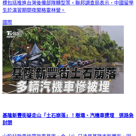
生於演習期間夜闖格雷林營。
國際
基隆新豐街疑走山「土石崩落」！樹塌、汽機車遭埋 道路急
封閉
山陀兒颱風挾帶強風暴雨，今（4）日凌晨基隆市新豐街，因