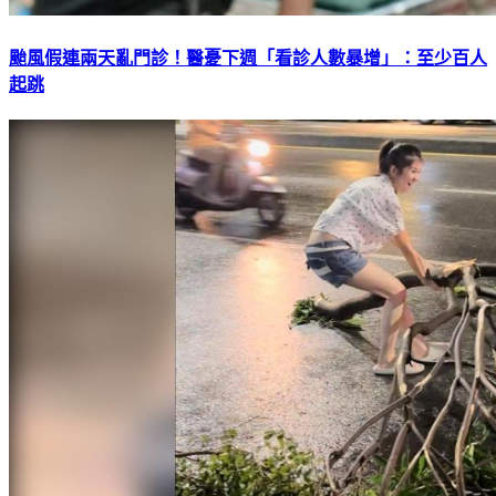
颱風假連兩天亂門診！醫憂下週「看診人數暴增」：至少百人
起跳