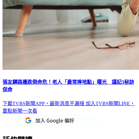
張友驊路邊跌倒命危！老人「最常摔地點」曝光 謹記3秘訣
保命
下載TVBS新聞APP，最新消息不漏接
加入TVBS新聞LINE，
重點新聞一次看
延伸閱讀