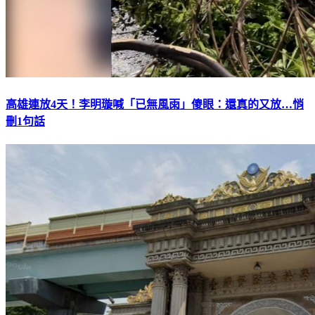
高雄連放4天！李明璇喊「已無風雨」傻眼：還真的又放…悄
刪1句話