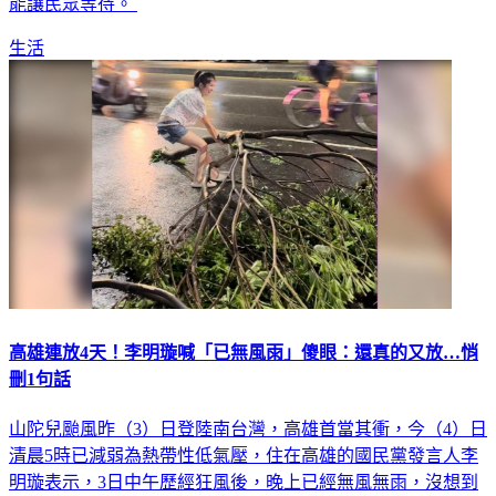
生活
高雄連放4天！李明璇喊「已無風雨」傻眼：還真的又放…悄
刪1句話
山陀兒颱風昨（3）日登陸南台灣，高雄首當其衝，今（4）日
清晨5時已減弱為熱帶性低氣壓，住在高雄的國民黨發言人李
明璇表示，3日中午歷經狂風後，晚上已經無風無雨，沒想到
今（4）日又放假，讓她相當意外，直呼「這真的是一個很神