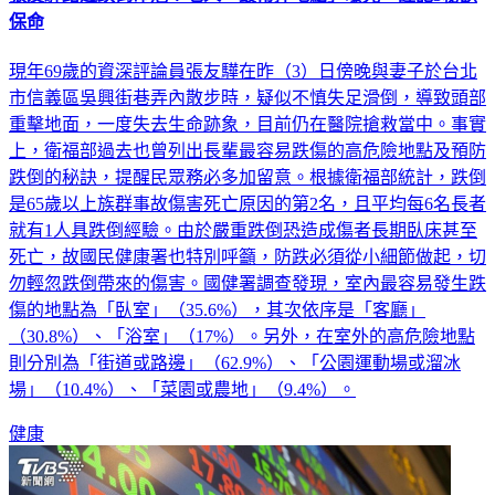
現年69歲的資深評論員張友驊在昨（3）日傍晚與妻子於台北
市信義區吳興街巷弄內散步時，疑似不慎失足滑倒，導致頭部
重擊地面，一度失去生命跡象，目前仍在醫院搶救當中。事實
上，衛福部過去也曾列出長輩最容易跌傷的高危險地點及預防
跌倒的秘訣，提醒民眾務必多加留意。根據衛福部統計，跌倒
是65歲以上族群事故傷害死亡原因的第2名，且平均每6名長者
就有1人具跌倒經驗。由於嚴重跌倒恐造成傷者長期臥床甚至
死亡，故國民健康署也特別呼籲，防跌必須從小細節做起，切
勿輕忽跌倒帶來的傷害。國健署調查發現，室內最容易發生跌
傷的地點為「臥室」（35.6%），其次依序是「客廳」
（30.8%）、「浴室」（17%）。另外，在室外的高危險地點
則分別為「街道或路邊」（62.9%）、「公園運動場或溜冰
場」（10.4%）、「菜園或農地」（9.4%）。
健康