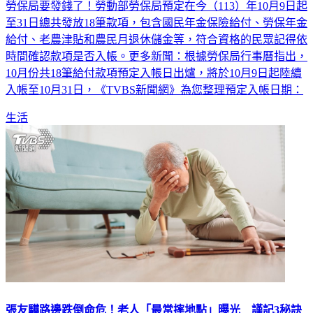
至31日總共發放18筆款項，包含國民年金保險給付、勞保年金
給付、老農津貼和農民月退休儲金等，符合資格的民眾記得依
時間確認款項是否入帳。更多新聞：根據勞保局行事曆指出，
10月份共18筆給付款項預定入帳日出爐，將於10月9日起陸續
入帳至10月31日，《TVBS新聞網》為您整理預定入帳日期：
生活
張友驊路邊跌倒命危！老人「最常摔地點」曝光 謹記3秘訣
保命