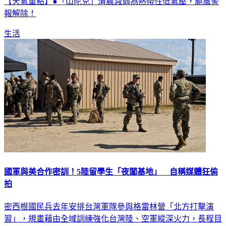
報解除！
生活
國軍與美合作密訓！5陸留學生「夜闖基地」 自稱媒體狂偷
拍
密西根國民兵去年安排台灣軍隊參與格雷林營「北方打擊演
習」，規畫藉由全域訓練強化台灣陸、空軍縱深火力，長程目
標包括推進台灣後備部隊轉型等。聯邦調查局表示，中國留學