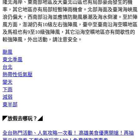
率，其它地區亦有局部短暫陣雨機會。北部海面及臺灣海峽風
浪仍偏大，西南部沿海並應慎防颱風暴潮及海水倒灌。至於陣
風方面，澎湖仍有10級左右強陣風，臺中至臺南沿海空曠地區
及馬祖也有9至10級強陣風，其它沿海空曠地區亦有間歇性的
較強陣風，外出活動，請注意安全。
颱風
東北季風
台北
熱帶性低氣壓
變天
下雨
減弱
東半部
◤放假去哪玩？◢
全台熱門活動、人氣攻略一次看！
高雄美食優惠開搶！再抽
萬元住宿券
下載食尚玩家APP！免費領取優惠券