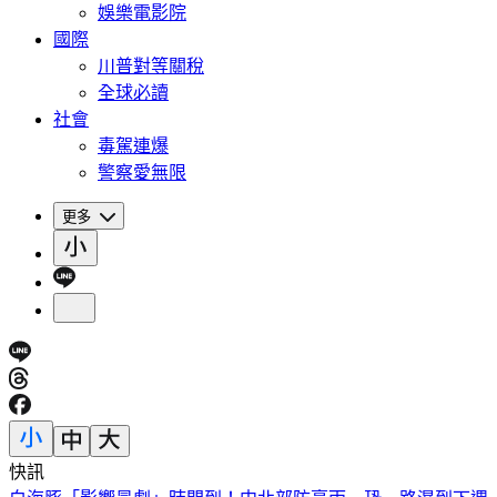
娛樂電影院
國際
川普對等關稅
全球必讀
社會
毒駕連爆
警察愛無限
更多
快訊