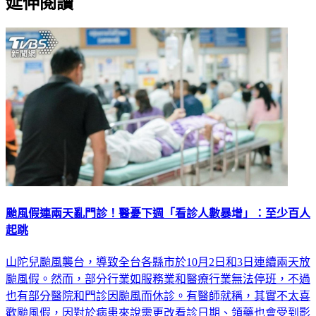
颱風假連兩天亂門診！醫憂下週「看診人數暴增」：至少百人
起跳
山陀兒颱風襲台，導致全台各縣市於10月2日和3日連續兩天放
颱風假。然而，部分行業如服務業和醫療行業無法停班，不過
也有部分醫院和門診因颱風而休診。有醫師就稱，其實不太喜
歡颱風假，因對於病患來說需更改看診日期、領藥也會受到影
響，更直言在颱風過後的下一週門診「恐爆量」，看診人次恐