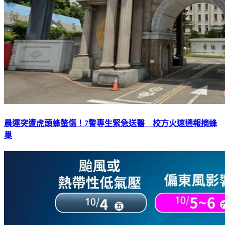
晨運突遭虎頭蜂螫傷！7警專生緊急送醫 校方火速通報摘蜂
巢