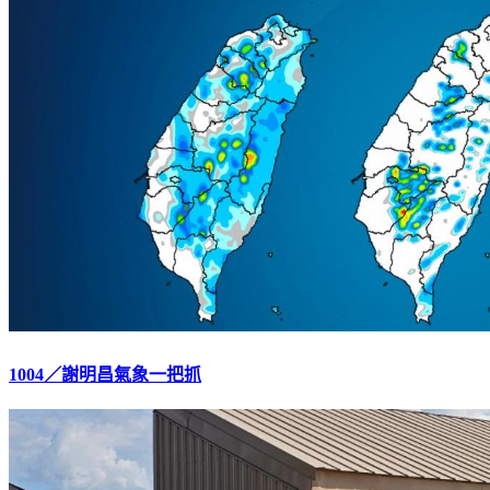
1004／謝明昌氣象一把抓