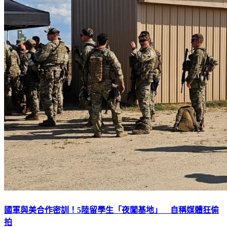
國軍與美合作密訓！5陸留學生「夜闖基地」 自稱媒體狂偷
拍