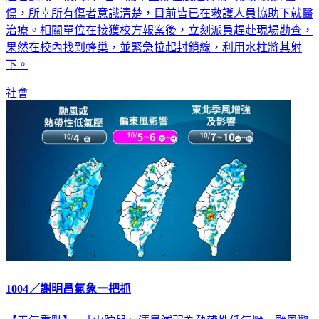
治療。相關單位在接獲校方報案後，立刻派員趕赴現場勘查，
果然在校內找到蜂巢，並緊急拉起封鎖線，利用水柱將其射
下。
社會
1004／謝明昌氣象一把抓
【天氣重點】●「山陀兒」清晨減弱為熱帶性低氣壓，颱風警