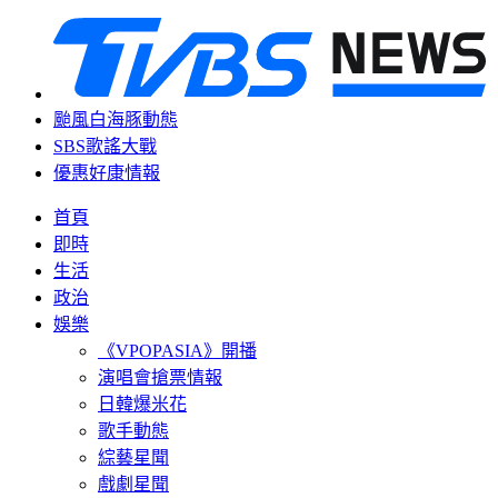
颱風白海豚動態
SBS歌謠大戰
優惠好康情報
首頁
即時
生活
政治
娛樂
《VPOPASIA》開播
演唱會搶票情報
日韓爆米花
歌手動態
綜藝星聞
戲劇星聞