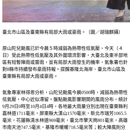
臺北市山區及臺東縣有局部大雨或豪雨。（圖／胡瑞麒攝）
原山陀兒颱風已於今晨５時減弱為熱帶性低氣壓，今天（４
日）受此熱帶性低氣壓及其外圍環流影響，大臺北及東半部地
區有短暫陣雨或雷雨，並有局部大雨發生的機率，氣象署也針
對8縣市持續發布豪雨特報。提醒基隆北海岸、臺北市山區及
臺東縣有局部大雨或豪雨。
氣象專家林得恩分析，山陀兒颱風今晨0500時，減弱為熱帶性
低氣壓，中心近似滯留。盤點颱風影響期間的風雨分布，統計
9月29日0時至10月4日4時，各地最大雨量分別出現在臺東縣利
嘉林道1711毫米，屏東縣大漢山1570毫米，新北市瑞芳1065.5
毫米，花蓮縣清水林道969毫米，臺北市擎天崗801毫米，高雄
市南天池747.5毫米，基隆市暖暖718.5毫米等；較大陣風則分
別出現在高雄市汕尾15級，屏東縣琉球嶼14級，蘭嶼、東吉島