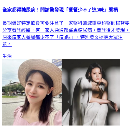
全家都得糖尿病！問診驚發現「餐餐少不了這3味」惹禍
長期偏好特定飲食可要注意了！家醫科兼減重專科醫師楊智雯
分享看診經驗，有一家人通通都罹患糖尿病，問診後才發現，
原來這家人餐餐都少不了「這3味」，特別發文提醒大眾注
意。
生活