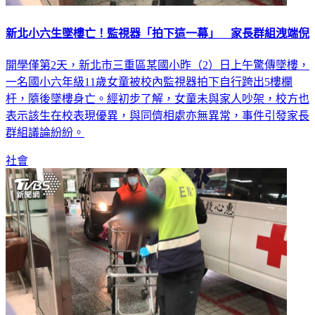
新北小六生墜樓亡！監視器「拍下這一幕」 家長群組洩端倪
開學僅第2天，新北市三重區某國小昨（2）日上午驚傳墜樓，
一名國小六年級11歲女童被校內監視器拍下自行跨出5樓欄
杆，隨後墜樓身亡。經初步了解，女童未與家人吵架，校方也
表示該生在校表現優異，與同儕相處亦無異常，事件引發家長
群組議論紛紛。
社會