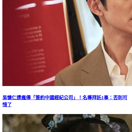
吳慷仁遭瘋傳「簽約中國經紀公司」！名導拜託1事：否則可
惜了