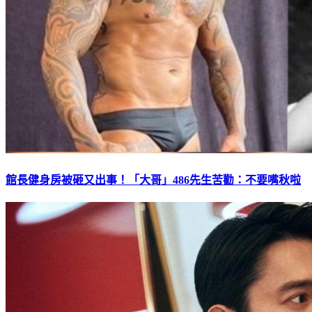
館長健身房被砸又出事！「大哥」486先生苦勸：不要嘴秋啦