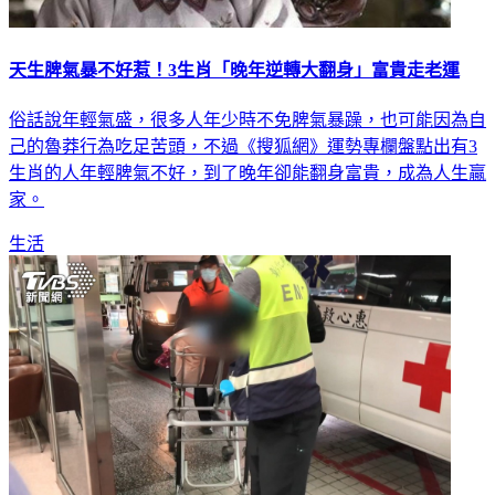
天生脾氣暴不好惹！3生肖「晚年逆轉大翻身」富貴走老運
俗話說年輕氣盛，很多人年少時不免脾氣暴躁，也可能因為自
己的魯莽行為吃足苦頭，不過《搜狐網》運勢專欄盤點出有3
生肖的人年輕脾氣不好，到了晚年卻能翻身富貴，成為人生贏
家。
生活