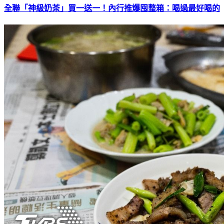
全聯「神級奶茶」買一送一！內行推爆囤整箱：喝過最好喝的