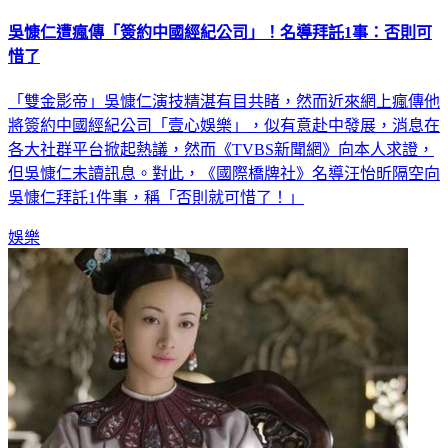
吳慷仁遭瘋傳「簽約中國經紀公司」！名導拜託1事：否則可
惜了
「雙金影帝」吳慷仁演技精湛有目共睹，然而近來網上瘋傳他
將簽約中國經紀公司「壹心娛樂」，似有意赴中發展，消息在
各大社群平台掀起熱議，然而《TVBS新聞網》向本人求證，
但吳慷仁未讀訊息。對此，《國際橋牌社》名導汪怡昕隔空向
吳慷仁拜託1件事，稱「否則就可惜了！」
娛樂