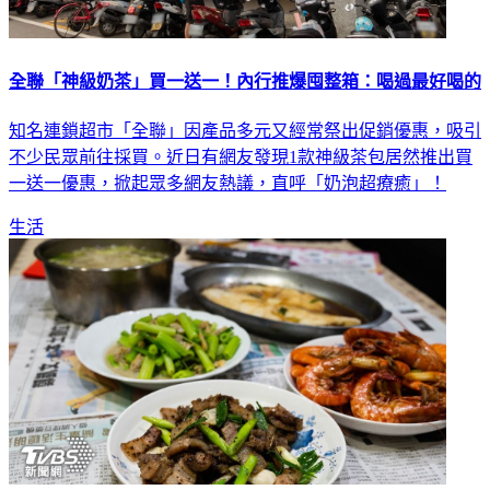
全聯「神級奶茶」買一送一！內行推爆囤整箱：喝過最好喝的
知名連鎖超市「全聯」因產品多元又經常祭出促銷優惠，吸引
不少民眾前往採買。近日有網友發現1款神級茶包居然推出買
一送一優惠，掀起眾多網友熱議，直呼「奶泡超療癒」！
生活