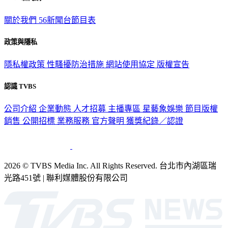
關於我們
56新聞台節目表
政策與隱私
隱私權政策
性騷擾防治措施
網站使用協定
版權宣告
認識 TVBS
公司介紹
企業動態
人才招募
主播專區
星藝象娛樂
節目版權
銷售
公開招標
業務服務
官方聲明
獲獎紀錄／認證
2026 © TVBS Media Inc. All Rights Reserved. 台北市內湖區瑞
光路451號 | 聯利媒體股份有限公司