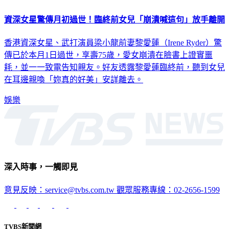
資深女星驚傳月初過世！臨終前女兒「崩潰喊這句」放手離開
香港資深女星、武打演員梁小龍前妻黎愛蓮（Irene Ryder）驚
傳已於本月1日過世，享壽75歲，愛女崩潰在臉書上證實噩
耗，並一一致電告知親友。好友透露黎愛蓮臨終前，聽到女兒
在耳邊親喚「妳真的好美」安詳離去。
娛樂
深入時事，一觸即見
意見反映：service@tvbs.com.tw
觀眾服務專線：02-2656-1599
TVBS新聞網