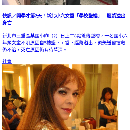
快訊／開學才第2天！新北小六女童「學校墜樓」 腦漿溢出
身亡
新北市三重區某國小昨（2）日上午8點驚傳墜樓，一名國小六
年級女童不明原因自5樓墜下，當下腦漿溢出，緊急送醫搶救
仍不治，死亡原因仍有待釐清。
社會