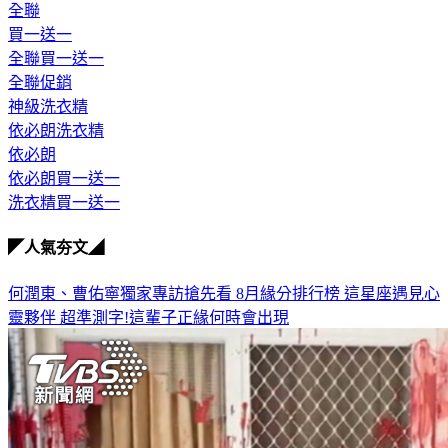
全聯
買一送一
全聯買一送一
全聯促銷
神級洗衣精
依必朗洗衣精
依必朗
依必朗買一送一
洗衣精買一送一
◤人氣夯文◢
何潤東、曹佑寧獨家專訪搶先看
8月緣分排行榜 這星座遇見心
靈夥伴
超準測字!這輩子正緣何時會出現