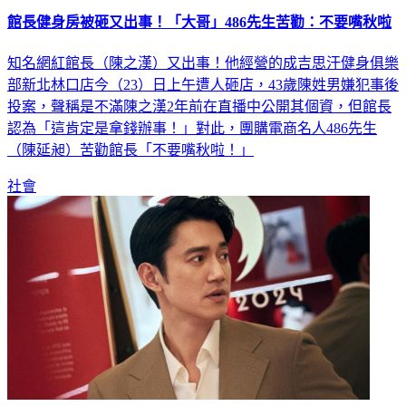
館長健身房被砸又出事！「大哥」486先生苦勸：不要嘴秋啦
知名網紅館長（陳之漢）又出事！他經營的成吉思汗健身俱樂
部新北林口店今（23）日上午遭人砸店，43歲陳姓男嫌犯事後
投案，聲稱是不滿陳之漢2年前在直播中公開其個資，但館長
認為「這肯定是拿錢辦事！」對此，團購電商名人486先生
（陳延昶）苦勸館長「不要嘴秋啦！」
社會