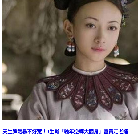
天生脾氣暴不好惹！3生肖「晚年逆轉大翻身」富貴走老運