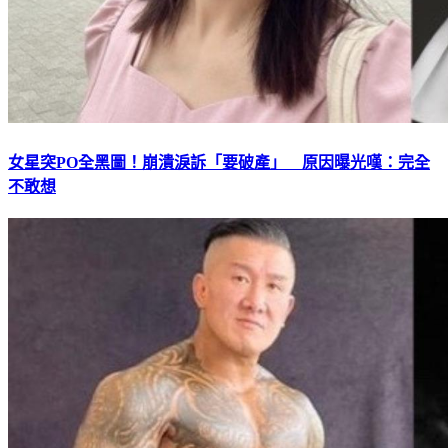
女星突PO全黑圖！崩潰淚訴「要破產」 原因曝光嘆：完全
不敢想