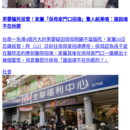
男嬰腦死拔管！家屬「保母家門口招魂」驚人結果嗆：誰說魂
不在你那
台南一名僅4個月大的男嬰疑因保母照顧不當腦死，家屬20日
忍痛拔管，昨（22）日前往保母家招魂遭拒，保母認為孩子是
在醫院走的應到醫院招魂，家屬其後在保母家門口一連擲出十
幾個聖筊，母哀慟怒斥保母「誰說魂不在你那的？」
社會