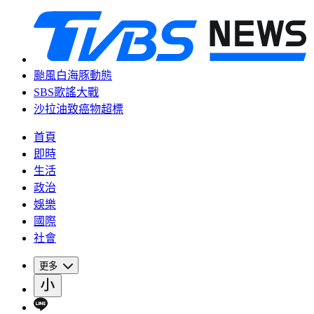
颱風白海豚動態
SBS歌謠大戰
沙拉油致癌物超標
首頁
即時
生活
政治
娛樂
國際
社會
更多