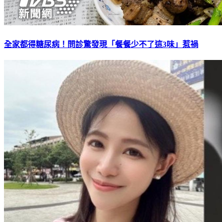
全家都得糖尿病！問診驚發現「餐餐少不了這3味」惹禍