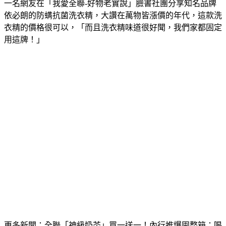
一名網友在「我愛全聯-好物老實說」臉書社團分享知名品牌
依必朗的防螨抗菌洗衣精，大讚在萬物皆漲價的年代，這款洗
衣精的價格很可以，「而且洗衣精味道很好聞，我們家都固定
用這牌！」
更多新聞：
全聯「神級奶茶」買一送一！內行推爆囤整箱：喝