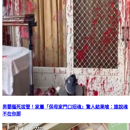
男嬰腦死拔管！家屬「保母家門口招魂」驚人結果嗆：誰說魂
不在你那