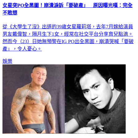
女星突PO全黑圖！崩潰淚訴「要破產」 原因曝光嘆：完全
不敢想
從《大學生了沒》出道的39歲女星蘿莉塔，去年7月嫁給演員
男友戴偉智，隔月生下1女，經常在社交平台分享育兒點滴。
然而今（23）日她無預警在IG PO出全黑圖，崩潰哭喊「要破
產」，令人憂心。
娛樂