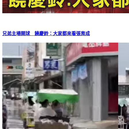
兄弟主場開球 饒慶鈴：大家都來看張育成