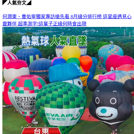
何潤東、曹佑寧獨家專訪搶先看
8月緣分排行榜 這星座遇見心
靈夥伴
超準測字!這輩子正緣何時會出現