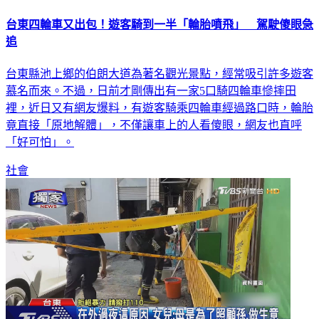
台東四輪車又出包！遊客騎到一半「輪胎噴飛」 駕駛傻眼急
追
台東縣池上鄉的伯朗大道為著名觀光景點，經常吸引許多遊客
慕名而來。不過，日前才剛傳出有一家5口騎四輪車慘摔田
裡，近日又有網友爆料，有遊客騎乘四輪車經過路口時，輪胎
竟直接「原地解體」，不僅讓車上的人看傻眼，網友也直呼
「好可怕」。
社會