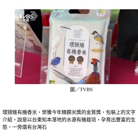
圖／TVBS
環頸雉有機香米，榮獲今年精饌米獎的金質獎，包裝上的文字
介紹，說是以台東知本溼地的水源有機栽培，孕育出豐富的生
態，一旁還有台灣石