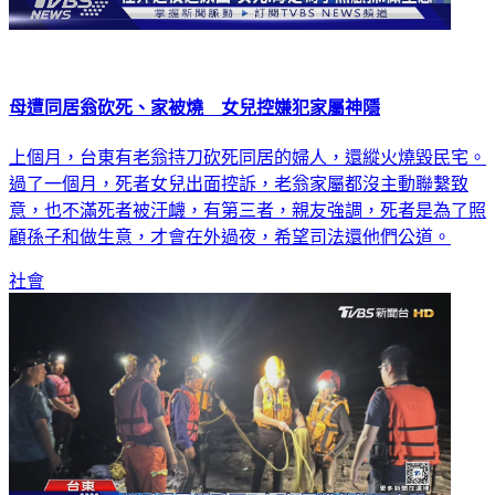
母遭同居翁砍死、家被燒 女兒控嫌犯家屬神隱
上個月，台東有老翁持刀砍死同居的婦人，還縱火燒毀民宅。
過了一個月，死者女兒出面控訴，老翁家屬都沒主動聯繫致
意，也不滿死者被汙衊，有第三者，親友強調，死者是為了照
顧孫子和做生意，才會在外過夜，希望司法還他們公道。
社會