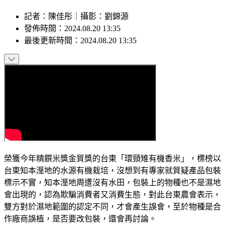
記者
：
陳佳彤
｜
攝影
：
劉錦源
發佈時間：
2024.08.20 13:35
最後更新時間：
2024.08.20 13:35
榮獲今年精饌米獎金質獎的台東「環頸雉有機香米」，標榜以
台東知本溼地的水源有機栽培，沒想到有專家就質疑產品包裝
標示不實，知本溼地周遭沒有水田，包裝上的物種也不是濕地
會出現的，認為欺騙消費者又消費生態，對此台東農會表示，
雙方對於濕地範圍的認定不同，才會產生誤會，至於物種是合
作廠商誤植，是否要改包裝，還會再討論。