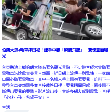
伯朗大道4輪車摔田裡！嬤手中嬰「瞬間飛起」 驚悚畫面曝
光
台東縣池上鄉伯朗大道為著名觀光景點，不少遊客經常會騎著
電動車沿途欣賞美景。然而，近日網上流傳一則驚悚，一家四
口開心騎著電動車，其中一名婦人手上還抱著嬰兒，誰料下一
秒整台車突然飄移並直接栽進田裡，嬰兒瞬間飛起，隨後還不
斷傳出嬰兒的哭聲。影片流出後，令許多網友感到震驚，直呼
「心疼小孩，希望平安」。
生活