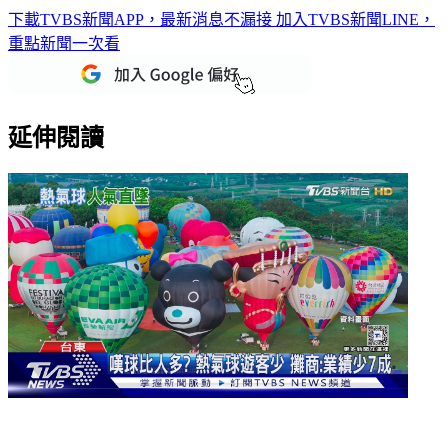
重點新聞一次看
延伸閱讀
嘆球比人多？熱氣球遊客少 攤商：業績少7成