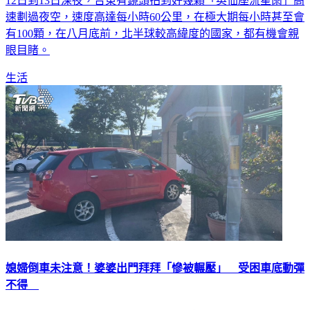
速劃過夜空，速度高達每小時60公里，在極大期每小時甚至會
有100顆，在八月底前，北半球較高緯度的國家，都有機會親
眼目睹。
生活
媳婦倒車未注意！婆婆出門拜拜「慘被輾壓」 受困車底動彈
不得
台東昨（14）日上午7時發生一起倒車意外，一名女子於家門