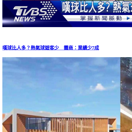
嘆球比人多？熱氣球遊客少 攤商：業績少7成