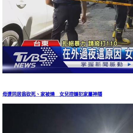
母遭同居翁砍死、家被燒 女兒控嫌犯家屬神隱