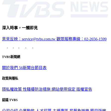
深入時事，一觸即見
意見反映：service@tvbs.com.tw
觀眾服務專線：02-2656-1599
TVBS新聞網
關於我們
56新聞台節目表
政策與隱私
隱私權政策
性騷擾防治措施
網站使用協定
版權宣告
認識 TVBS
公司介紹
企業動態
人才招募
主播專區
星藝象娛樂
節目版權
銷售
公開招標
業務服務
官方聲明
獲獎紀錄／認證