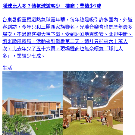
台東暑假重頭戲熱氣球嘉年華，每年總是吸引許多國內、外遊
客到訪，今年只和三麗鷗家族聯名，光雕音樂會也是歷年最多
場次，不過遊客卻大幅下滑，受到0403地震影響、北迴中斷、
凱米颱風攪局，活動來到倒數第二天，總計只迎來六十萬人
次，比去年少了五十六萬，現場攤商也無奈嘆氣「球比人
多」，業績少七成。
生活