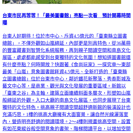
台東市民再等等！「最美圖書館」亮點一次看 預計開幕時間
曝
台東人好期待！位於市中心、斥資4.5億元的「臺東縣立圖書
總館」，不僅外觀如山嵐綿延，內部更是別具特色，從36萬冊
的豐富藏書到智慧化系統服務，再到親子閱讀空間和南島文化
展區，處處都能感受到台東獨特的文化氛圍！想知道圖書館還
有什麼亮點？何時開放？快跟著《食尚玩家》一探究竟～東部
最美「山嵐」意象圖書館耗資4.5億元、全新打造的「臺東縣
立圖書總館」位於台東市中心，鄰近鐵花新聚落、秀泰影城及
藝文中心等，是商業、觀光與文化發展的重要區域。新館以
「臺東之谷」為主軸，建築立面連續斜面多層次，形塑如山嵐
般綿延的外觀。入口大廳的南島文化展區，也同步展現了台東
獨特的文化特色。挑高親子閱讀空間超舒適新館的裝潢設計也
充滿巧思，1樓的挑高大廳擁有大面窗景，讓自然光線灑落室
內，營造明亮舒適的閱讀環境。2～4樓則規畫挑高空間，設置
有如花東縱谷般空間意象的書架、階梯閱讀平台，以增加空間
層次感。此外，新館也特別設置了親子閱讀空間，這個專門設