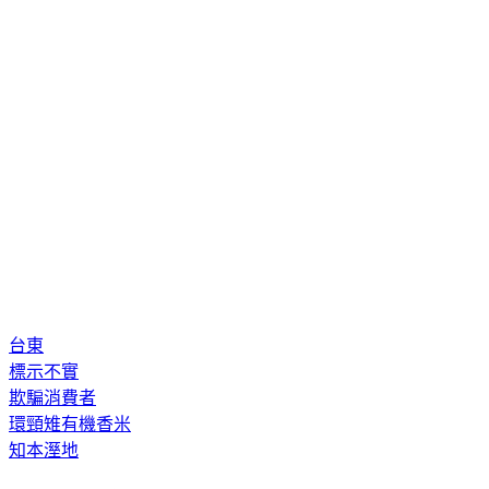
台東
標示不實
欺騙消費者
環頸雉有機香米
知本溼地
◤人氣夯文◢