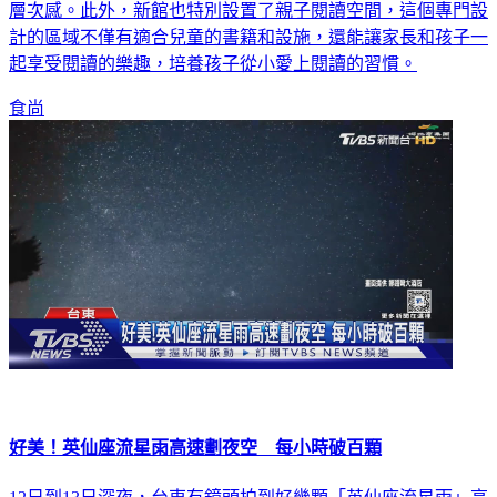
計的區域不僅有適合兒童的書籍和設施，還能讓家長和孩子一
起享受閱讀的樂趣，培養孩子從小愛上閱讀的習慣。
食尚
好美！英仙座流星雨高速劃夜空 每小時破百顆
12日到13日深夜，台東有鏡頭拍到好幾顆「英仙座流星雨」高