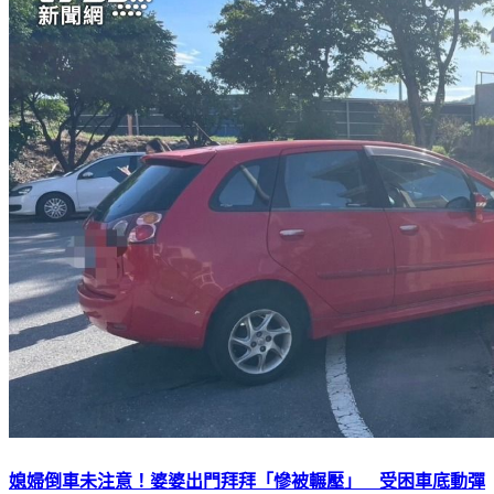
媳婦倒車未注意！婆婆出門拜拜「慘被輾壓」 受困車底動彈
不得