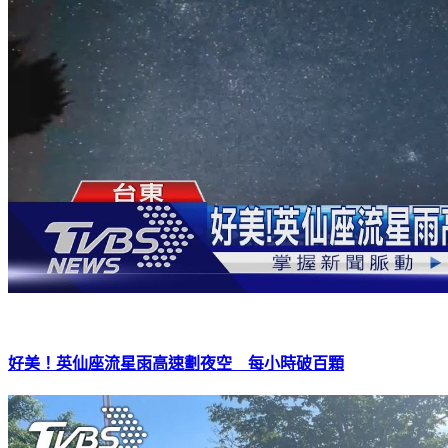
好美！英仙座流星雨高速劃夜空 每小時破百顆