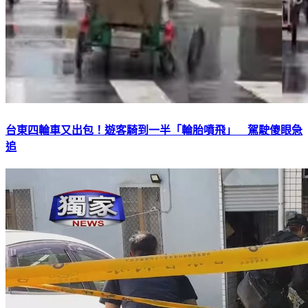
台東四輪車又出包！遊客騎到一半「輪胎噴飛」 駕駛傻眼急
追