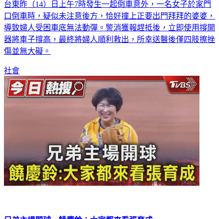
口倒車時，疑似未注意後方，恰好撞上正要出門拜拜的婆婆，
導致婦人受困車底無法動彈。警消獲報趕抵後，立即使用撐開
器將車子撐高，最終將婦人順利救出，所幸送醫後僅四肢擦挫
傷並無大礙。
社會
兄弟主場開球 饒慶鈴：大家都來看張育成