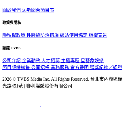
關於我們
56新聞台節目表
政策與隱私
隱私權政策
性騷擾防治措施
網站使用協定
版權宣告
認識 TVBS
公司介紹
企業動態
人才招募
主播專區
星藝象娛樂
節目版權銷售
公開招標
業務服務
官方聲明
獲獎紀錄／認證
2026 © TVBS Media Inc. All Rights Reserved. 台北市內湖區瑞
光路451號 | 聯利媒體股份有限公司