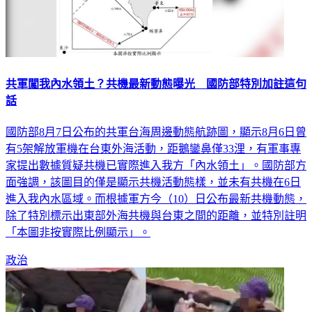
共軍闖我內水領土？共機最新動態曝光 國防部特別加註這句
話
國防部8月7日公布的共軍台海周邊動態航跡圖，顯示8月6日曾
有5架解放軍機在台東外海活動，距鵝鑾鼻僅33浬，有軍事專
家提出數據質疑共機已實際進入我方「內水領土」。國防部方
面強調，該圖目的僅是顯示共機活動態樣，並未有共機在6日
進入我內水區域。而根據軍方今（10）日公布最新共機動態，
除了特別標示出東部外海共機與台東之間的距離，並特別註明
「本圖非按實際比例顯示」。
政治