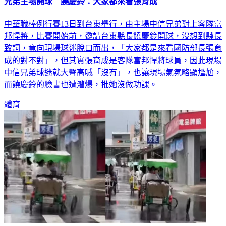
中華職棒例行賽13日到台東舉行，由主場中信兄弟對上客隊富
邦悍將，比賽開始前，邀請台東縣長饒慶鈴開球，沒想到縣長
致詞，竟向現場球迷脫口而出，「大家都是來看國防部長張育
成的對不對」，但其實張育成是客隊富邦悍將球員，因此現場
中信兄弟球迷就大聲高喊「沒有」，也讓現場氣氛略顯尷尬，
而饒慶鈴的臉書也遭灌爆，批她沒做功課。
體育