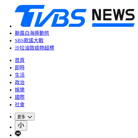
颱風白海豚動態
SBS歌謠大戰
沙拉油致癌物超標
首頁
即時
生活
政治
娛樂
國際
社會
更多