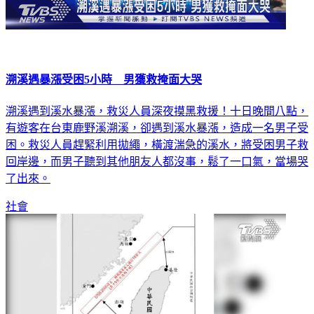
溯溪遇暴漲受困5小時 男獲救掩面大哭
溯溪遇到溪水暴漲，救災人員深夜摸黑救援！十日晚間八點，
有遊客在台東鹿野溪溯溪，卻遇到溪水暴漲，造成一名男子受
困。救災人員趕緊利用拋繩，橫渡湍急的溪水，將受困男子救
回岸邊，而男子聽到其他朋友人都沒事，鬆了一口氣，當場哭
了出來。
社會