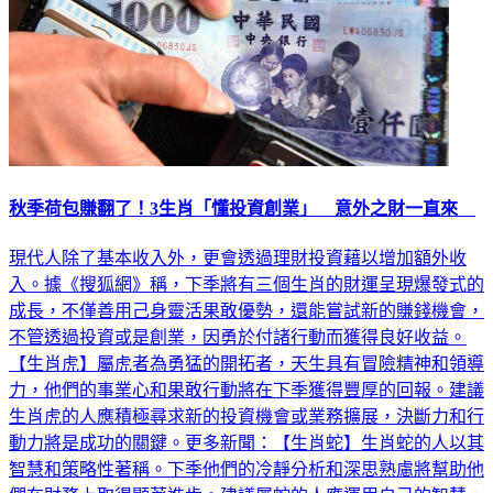
秋季荷包賺翻了！3生肖「懂投資創業」 意外之財一直來
現代人除了基本收入外，更會透過理財投資藉以增加額外收
入。據《搜狐網》稱，下季將有三個生肖的財運呈現爆發式的
成長，不僅善用己身靈活果敢優勢，還能嘗試新的賺錢機會，
不管透過投資或是創業，因勇於付諸行動而獲得良好收益。
【生肖虎】屬虎者為勇猛的開拓者，天生具有冒險精神和領導
力，他們的事業心和果敢行動將在下季獲得豐厚的回報。建議
生肖虎的人應積極尋求新的投資機會或業務擴展，決斷力和行
動力將是成功的關鍵。更多新聞：【生肖蛇】生肖蛇的人以其
智慧和策略性著稱。下季他們的冷靜分析和深思熟慮將幫助他