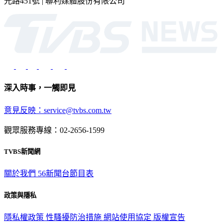
光路451號 | 聯利媒體股份有限公司
深入時事，一觸即見
意見反映：service@tvbs.com.tw
觀眾服務專線：02-2656-1599
TVBS新聞網
關於我們
56新聞台節目表
政策與隱私
隱私權政策
性騷擾防治措施
網站使用協定
版權宣告