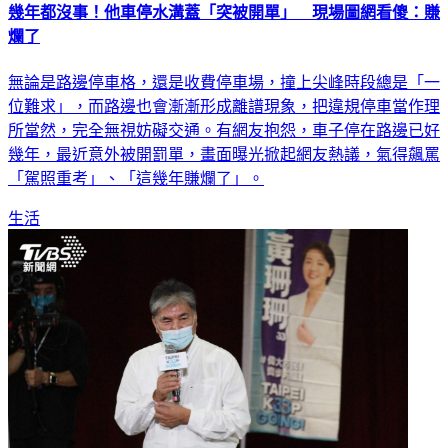
幾年都沒事！他車停水溝蓋「突被開單」 現場圖網看傻：賺
爛了
無論是路邊停車格，還是收費停車場，撞上尖峰時段總是「一
位難求」，而路邊也會漸漸形成離譜現象，把違規停車當作理
所當然，完全無視妨礙交通。有網友抱怨，車子停在路邊已好
幾年，最近意外被開罰單，畫面曝光掀起網友熱議，氣得飆罵
「駕照重考」、「這幾年賺爛了」。
生活