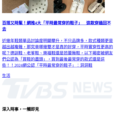
百搭又時髦！網推4大「平時最常穿的鞋子」 這款穿過回不
去
近幾年鞋類單品討論度明顯攀升，不只品牌多，款式種類更是
越出越複雜，那究竟哪幾雙才是真的好穿，平時實穿性更高的
呢？德訓鞋、老爹鞋、樂福鞋還是芭蕾舞鞋，以下揭密被網友
們公認為「買鞋的盡頭」，買到最後最常穿的款式還是這
些！！2024網公認「平時最常穿的鞋子」：洞洞鞋
生活
深入時事，一觸即見