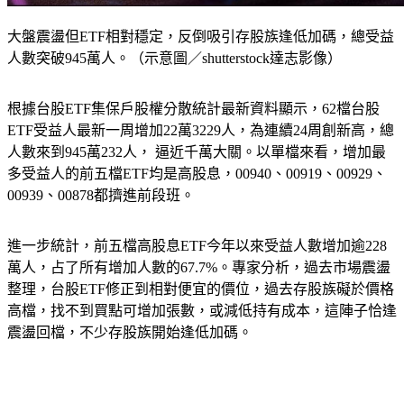
大盤震盪但ETF相對穩定，反倒吸引存股族逢低加碼，總受益
人數突破945萬人。（示意圖／shutterstock達志影像）
根據台股ETF集保戶股權分散統計最新資料顯示，62檔台股
ETF受益人最新一周增加22萬3229人，為連續24周創新高，總
人數來到945萬232人， 逼近千萬大關。以單檔來看，增加最
多受益人的前五檔ETF均是高股息，00940、00919、00929、
00939、00878都擠進前段班。
進一步統計，前五檔高股息ETF今年以來受益人數增加逾228
萬人，占了所有增加人數的67.7%。專家分析，過去市場震盪
整理，台股ETF修正到相對便宜的價位，過去存股族礙於價格
高檔，找不到買點可增加張數，或減低持有成本，這陣子恰逢
震盪回檔，不少存股族開始逢低加碼。