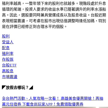
殖利率越高，一整年領下來的股利也就越多。現階段處於升息
循環的尾端，投資人要求的收益水準已隨著調升的利率水漲船
高。因此，選股要同時兼具營運成長以及股息收益。台股近期
表現相當震盪，可考慮在股市出現估值調整時逢低加碼，特別
是在評價已經修正到合理水平的個股。
股利
受益人
配息
殖利率
存股族
台股ETF
高股息
市場震盪
◤放假去哪玩？◢
全台熱門活動、人氣攻略一次看！
高雄美食優惠開搶！再抽
萬元住宿券
下載食尚玩家APP！免費領取優惠券