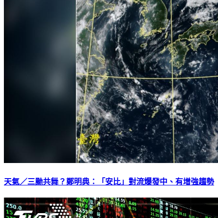
天氣／三颱共舞？鄭明典：「安比」對流爆發中、有增強趨勢