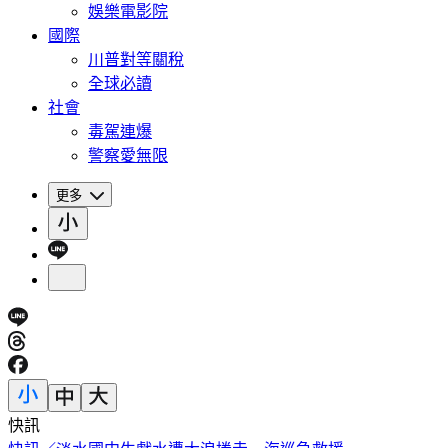
娛樂電影院
國際
川普對等關稅
全球必讀
社會
毒駕連爆
警察愛無限
更多
快訊