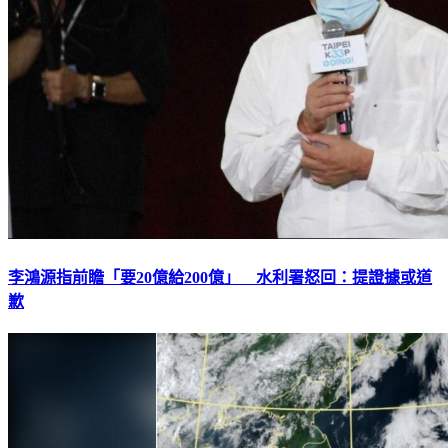
李鴻源指前瞻「要20億給200億」 水利署怒回：提證據或道
歉