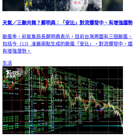
天氣／三颱共舞？鄭明典：「安比」對流爆發中、有增強趨勢
颱風季，前氣象局長鄭明典表示，目前台灣周圍有三個颱風，
包括今（13）凌晨兩點生成的颱風「安比」，對流爆發中，還
有增強潛勢。
生活