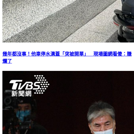
幾年都沒事！他車停水溝蓋「突被開單」 現場圖網看傻：賺
爛了