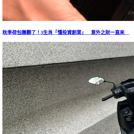
秋季荷包賺翻了！3生肖「懂投資創業」 意外之財一直來