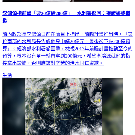
李鴻源指前瞻「要20億給200億」 水利署怒回：提證據或道
歉
前內政部長李鴻源日前在節目上指出，前瞻計畫推出時，「某
位南部的水利局長告訴他只申請20億元，最後卻下來200億預
算」。經濟部水利署怒回擊，檢視2017年前瞻計畫推動至今的
預算，根本沒有單一縣市拿到200億元，希望李鴻源就他的指
控拿出證據，否則應該對辛苦的治水同仁道歉。
生活