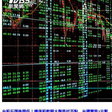
台股反彈後開低！權值股軟腳大盤跌近百點 台積電跌3元暫