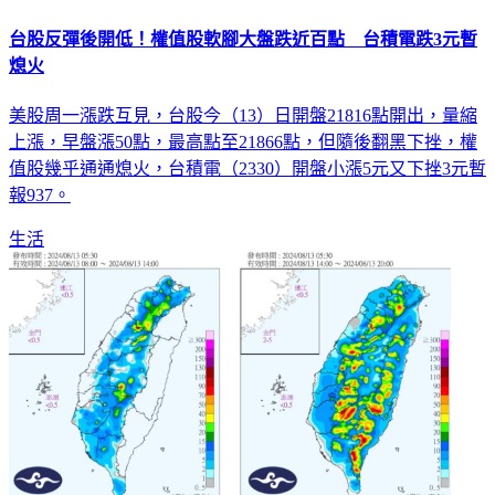
台股反彈後開低！權值股軟腳大盤跌近百點 台積電跌3元暫
熄火
美股周一漲跌互見，台股今（13）日開盤21816點開出，量縮
上漲，早盤漲50點，最高點至21866點，但隨後翻黑下挫，權
值股幾乎通通熄火，台積電（2330）開盤小漲5元又下挫3元暫
報937。
生活