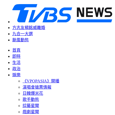
方志友楊銘威離婚
九合一大選
颱風動態
首頁
即時
生活
政治
娛樂
《VPOPASIA》開播
演唱會搶票情報
日韓爆米花
歌手動態
綜藝星聞
戲劇星聞