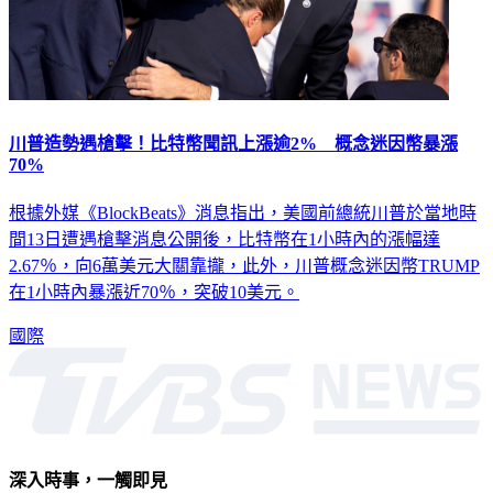
川普造勢遇槍擊！比特幣聞訊上漲逾2% 概念迷因幣暴漲
70%
根據外媒《BlockBeats》消息指出，美國前總統川普於當地時
間13日遭遇槍擊消息公開後，比特幣在1小時內的漲幅達
2.67％，向6萬美元大關靠攏，此外，川普概念迷因幣TRUMP
在1小時內暴漲近70％，突破10美元。
國際
深入時事，一觸即見