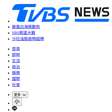
颱風白海豚動態
SBS歌謠大戰
沙拉油致癌物超標
首頁
即時
生活
政治
娛樂
國際
社會
更多