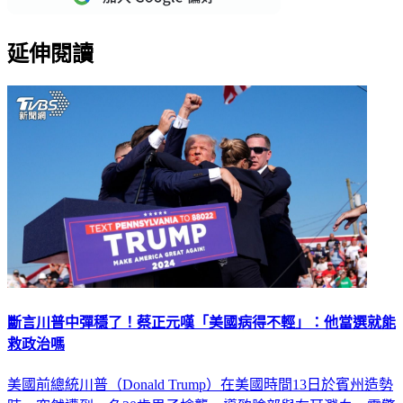
延伸閱讀
斷言川普中彈穩了！蔡正元嘆「美國病得不輕」：他當選就能
救政治嗎
美國前總統川普（Donald Trump）在美國時間13日於賓州造勢
時，突然遭到一名20歲男子槍襲，導致臉部與右耳濺血，震驚