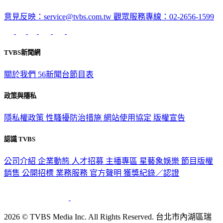
意見反映：service@tvbs.com.tw
觀眾服務專線：02-2656-1599
TVBS新聞網
關於我們
56新聞台節目表
政策與隱私
隱私權政策
性騷擾防治措施
網站使用協定
版權宣告
認識 TVBS
公司介紹
企業動態
人才招募
主播專區
星藝象娛樂
節目版權
銷售
公開招標
業務服務
官方聲明
獲獎紀錄／認證
2026 © TVBS Media Inc. All Rights Reserved. 台北市內湖區瑞
光路451號 | 聯利媒體股份有限公司