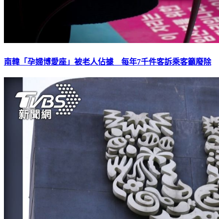
南韓「孕婦博愛座」被老人佔據 每年7千件客訴乘客籲廢除