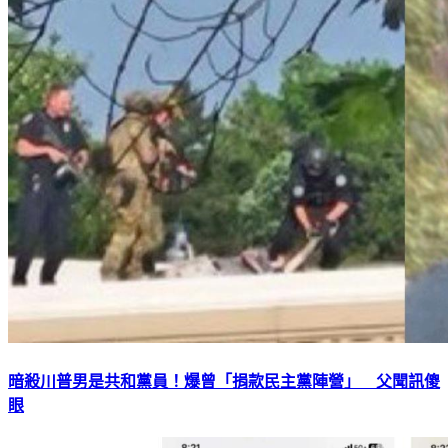
暗殺川普男是共和黨員！爆曾「捐款民主黨陣營」 父聞訊傻
眼