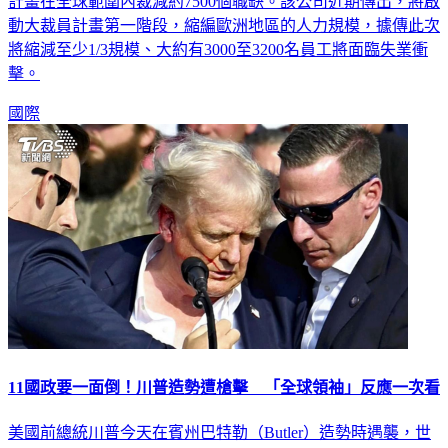
動大裁員計畫第一階段，縮編歐洲地區的人力規模，據傳此次
將縮減至少1/3規模、大約有3000至3200名員工將面臨失業衝
擊。
國際
11國政要一面倒！川普造勢遭槍擊 「全球領袖」反應一次看
美國前總統川普今天在賓州巴特勒（Butler）造勢時遇襲，世
界領袖紛表震驚。