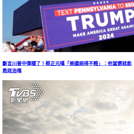
斷言川普中彈穩了！蔡正元嘆「美國病得不輕」：他當選就能
救政治嗎