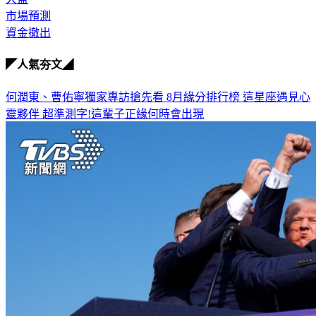
資金撤出
◤人氣夯文◢
何潤東、曹佑寧獨家專訪搶先看
8月緣分排行榜 這星座遇見心
靈夥伴
超準測字!這輩子正緣何時會出現