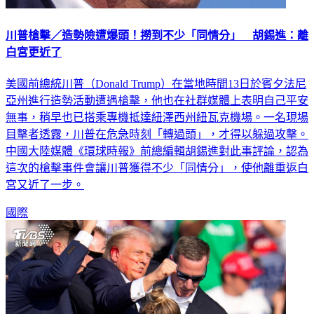
川普槍擊／造勢險遭爆頭！撈到不少「同情分」 胡錫進：離
白宮更近了
美國前總統川普（Donald Trump）在當地時間13日於賓夕法尼
亞州進行造勢活動遭遇槍擊，他也在社群媒體上表明自己平安
無事，稍早也已搭乘專機抵達紐澤西州紐瓦克機場。一名現場
目擊者透露，川普在危急時刻「轉過頭」，才得以躲過攻擊。
中國大陸媒體《環球時報》前總編輯胡錫進對此事評論，認為
這次的槍擊事件會讓川普獲得不少「同情分」，使他離重返白
宮又近了一步。
國際