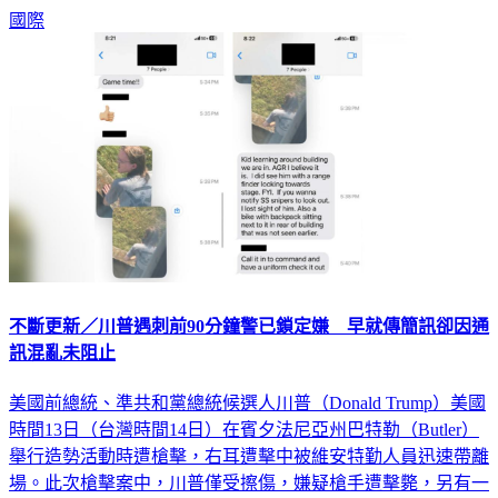
不斷更新／川普遇刺前90分鐘警已鎖定嫌 早就傳簡訊卻因通
訊混亂未阻止
美國前總統、準共和黨總統候選人川普（Donald Trump）美國
時間13日（台灣時間14日）在賓夕法尼亞州巴特勒（Butler）
舉行造勢活動時遭槍擊，右耳遭擊中被維安特勤人員迅速帶離
場。此次槍擊案中，川普僅受擦傷，嫌疑槍手遭擊斃，另有一
名現場觀眾不幸身亡。本文為《TVBS新聞網》為您整理的事