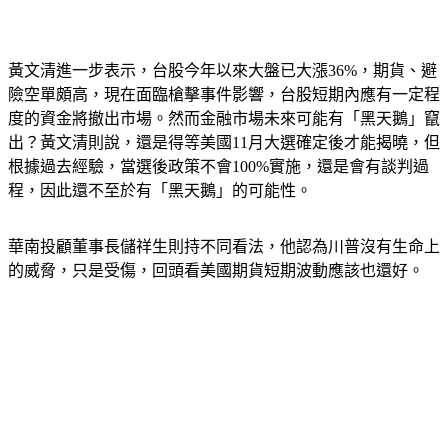
黃文清進一步表示，台股今年以來大盤已大漲36%，期貨、避
險空單頗高，現在面臨槍擊事件影響，台股短期內應有一定程
度的資金將撤出市場。然而金融市場未來可能有「黑天鵝」竄
出？黃文清則說，還是得等美國11月大選確定後才能揭曉，但
根據過去經驗，當選後政策不會100%實施，還是會有談判過
程，因此還不至於有「黑天鵝」的可能性。
華南投顧董事長儲祥生則持不同看法，他認為川普沒有生命上
的威脅，只是受傷，回頭看美國期貨短期波動應該也還好。