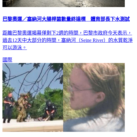
巴黎奧運／塞納河大腸桿菌數量終達標 體育部長下水測試
距離巴黎奧運揭幕僅剩下2週的時間，巴黎市政府今天表示，
過去12天中大部分的時間，塞納河（Seine River）的水質乾淨
可以游泳。
國際
暗殺川普男是共和黨員！爆曾「捐款民主黨陣營」 父聞訊傻