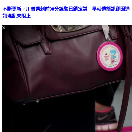
不斷更新／川普遇刺前90分鐘警已鎖定嫌 早就傳簡訊卻因通
訊混亂未阻止