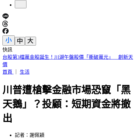
快訊
俄兵紛紛中美人計！「黑寡婦」誘騙結婚 詐領巨額撫卹金
首頁
｜
生活
川普遭槍擊金融市場恐竄「黑
天鵝」？投顧：短期資金將撤
出
記者：謝佩穎
發佈時間：2024.07.14 17:02