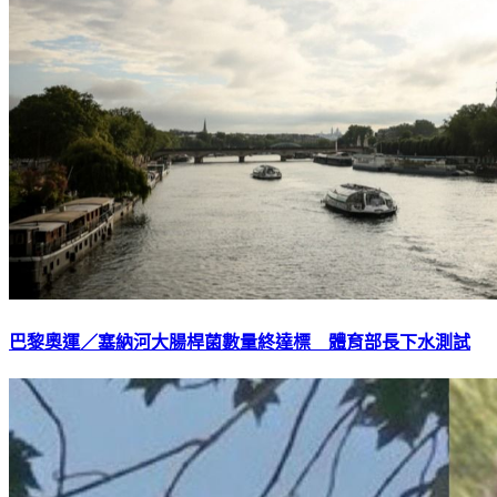
巴黎奧運／塞納河大腸桿菌數量終達標 體育部長下水測試