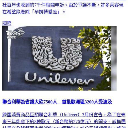
在希望能廢除「孕婦博愛座」。
國際
聯合利華為省錢大砍7500人 首批歐洲區3200人受波及
跨國消費商品巨頭聯合利華（Unilever）3月份宣告，為了在未
來三年能省下約8億歐元（新台幣約276億元）的開支，該集團
計畫在全球範圍內裁減約7500個職缺。該公司近期傳出，將啟