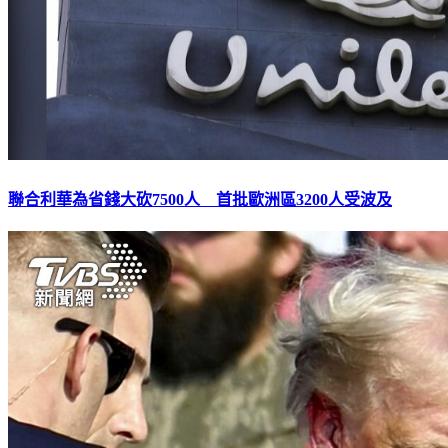
聯合利華為省錢大砍7500人 首批歐洲區3200人受波及