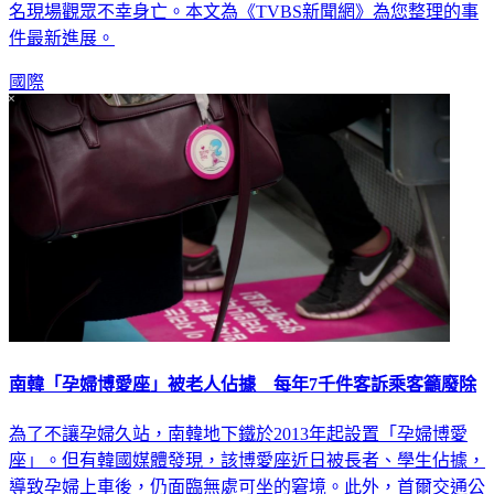
件最新進展。
國際
南韓「孕婦博愛座」被老人佔據 每年7千件客訴乘客籲廢除
為了不讓孕婦久站，南韓地下鐵於2013年起設置「孕婦博愛
座」。但有韓國媒體發現，該博愛座近日被長者、學生佔據，
導致孕婦上車後，仍面臨無處可坐的窘境。此外，首爾交通公
社每年也收到約7千件相關申訴。由於爭議不斷，許多乘客現