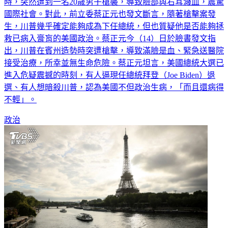
國際社會。對此，前立委蔡正元也發文斷言，隨著槍擊案發
生，川普幾乎確定能夠成為下任總統，但也質疑他是否能夠拯
救已病入膏肓的美國政治。蔡正元今（14）日於臉書發文指
出，川普在賓州造勢時突遭槍擊，導致滿臉是血、緊急送醫院
接受治療，所幸並無生命危險。蔡正元坦言，美國總統大選已
進入危疑震撼的時刻，有人逼現任總統拜登（Joe Biden）退
選、有人想暗殺川普，認為美國不但政治生病，「而且還病得
不輕」。
政治