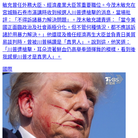
宮城縣石卷市演講時收到候選人川普遭槍擊的消息，當場批
評：「不得訴諸暴力解決問題」。茂木敏充譴責道：「當今美
國正面臨政治及社會兩極分化。但不管何種情況，都不應該訴
諸於用暴力解決。」他還提及擔任經濟再生大臣並負責日美貿
易談判時，曾被川普稱讚是「真男人」。說到這，他笑道：
「川普遭槍擊，耳朵流著鮮血仍高舉拳頭揮舞的模樣，看到後
我感覺川普才是真男人」。
國際