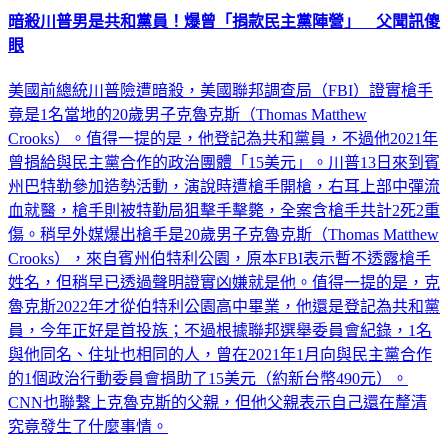
眼
美國前總統川普險遭暗殺，美國聯邦調查局（FBI）證實槍手
竟是1名當地的20歲男子克魯克斯（Thomas Matthew
Crooks）。值得一提的是，他登記為共和黨員，不過他2021年
曾捐給與民主黨合作的政治團體「15美元」。川普13日來到賓
州巴特勒參加造勢活動，演說時遭槍手開槍，右耳上部中彈流
血就醫，槍手則被特勤局狙擊手擊斃，全案含槍手共計2死2重
傷。稍早外媒爆出槍手是20歲男子克魯克斯（Thomas Matthew
Crooks），來自賓州伯特利公園，原本FBI表示暫不透露槍手
姓名，但稍早已透過聲明證實凶嫌就是他。值得一提的是，克
魯克斯2022年才從伯特利公園高中畢業，他還是登記為共和黨
員，今年正好是首投族；不過根據聯邦選舉委員會紀錄，1名
與他同名、住址也相同的人，曾在2021年1月向與民主黨合作
的1個政治行動委員會捐助了15美元（約新台幣490元）。
CNN也聯繫上克魯克斯的父親，但他父親表示自己還在釐清
究竟發生了什麼事情。
國際