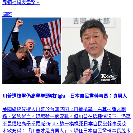
國際
川普遭槍擊仍高舉拳頭喊Fight 日本自民黨幹事長：真男人
美國總統候選人川普於台灣時間14日遭槍擊，右耳被彈丸削
過，滿臉鮮血。現場雖一度混亂。但川普在這種情況下，仍毫
不畏懼地高舉拳頭喊Fight，這一模樣讓日本自民黨幹事長茂
木敏充稱：「川普才是真男人」。現任日本自民黨幹事長茂木
敏充曾任外務大臣、經濟產業大臣等重要職位。今茂木敏充在