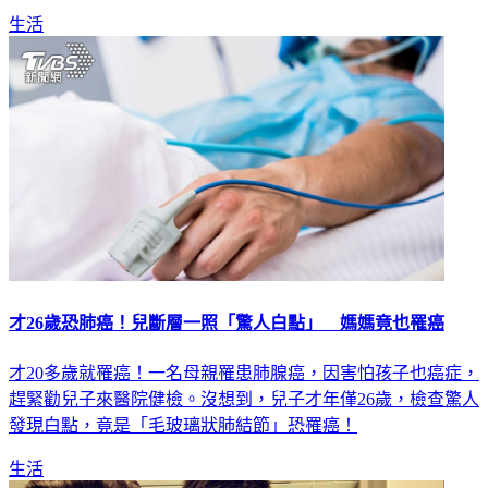
才26歲恐肺癌！兒斷層一照「驚人白點」 媽媽竟也罹癌
才20多歲就罹癌！一名母親罹患肺腺癌，因害怕孩子也癌症，
趕緊勸兒子來醫院健檢。沒想到，兒子才年僅26歲，檢查驚人
發現白點，竟是「毛玻璃狀肺結節」恐罹癌！
生活