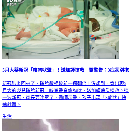
5月大嬰新冠「咳狗吠聲」！送加護搶救 醫警告：3症狀別拖
新冠肺炎回來了，確診數相較前一週翻倍！沒想到，竟出現5
月大的嬰兒確診新冠，咳嗽聲音像狗吠，送加護病房搶救。這
一波新冠，家長要注意了，醫師示警，孩子出現「3症狀」快
速就醫。
生活