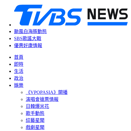
颱風白海豚動態
SBS歌謠大戰
優惠好康情報
首頁
即時
生活
政治
娛樂
《VPOPASIA》開播
演唱會搶票情報
日韓爆米花
歌手動態
綜藝星聞
戲劇星聞