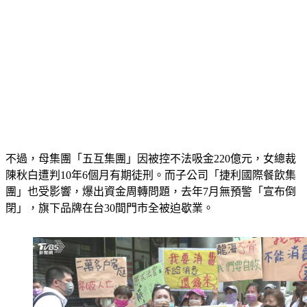
不過，母集團「五互集團」因被控不法吸金220億元，女總裁
陳秋白遭判10年6個月有期徒刑。而子公司「捷利國際餐飲集
團」也受影響，爆出資金周轉問題，去年7月無預警「宣布倒
閉」，旗下品牌在台30間門市全被迫歇業。