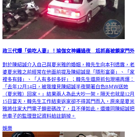
政三代爆「偷吃人妻」！瑜伽女神纏過夜 尪抓姦被鎖家門外
對於陳紹誠介入自己與夏米雅的婚姻，韓先生向本刊透露，老
婆夏米雅之前經常在他面前提及陳紹誠是「隱形富豪」、「家
裡多有錢」、「人有多好多好」；韓先生還原抓包現場再爆：
「去年12月14日，被我撞見陳紹誠半夜開著白色BＭＷ送她
（夏米雅）回家。」結果兩人為此大吵一架，隔天也就是12月
15日當天，韓先生工作結束返家卻不得其門而入，原來是夏米
雅將住家大門電子鎖密碼改了，且不僅如此，還連同陳紹誠把
他車子的監理登記資料給註銷掉。
娛樂