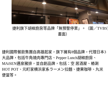
捷利旗下胡椒廚房等品牌「無預警停業」。（圖／TVBS
畫面）
捷利國際餐飲集團自高雄起家，旗下擁有8個品牌，代理日本3
大品牌，包括牛角燒肉專門店、Pepper Lunch胡椒廚房、
MAiSEN邁泉豬排，並自創品牌，包括：空 居酒屋、樁涮
HOT POT、元町家横浜家系ラーメン拉麵、捷果咖啡、丸米
便當等。