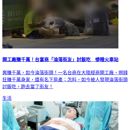
開工廠賺千萬！台富商「淪落街友」討飯吃 慘睡火車站
爽賺千萬，如今淪落街頭！一名台商在大陸經商開工廠，撈錢
狂賺千萬身家，還有名下房產；怎料，如今被人發現淪落街頭
討飯吃，跑去當了街友！
生活