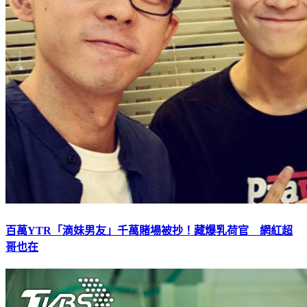
百萬YTR「滴妹男友」千萬賭場被抄！藏爆乳荷官 網紅超
哥也在