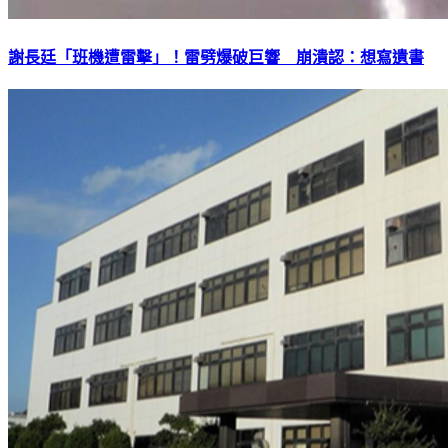
謝長廷「班機遭雷擊」！雷劈爆破巨響 崩潰認：想寫遺書