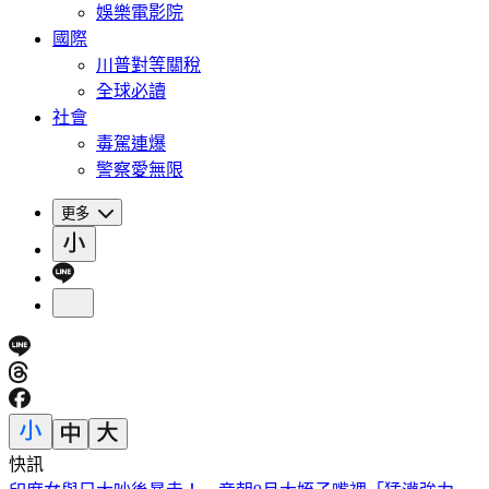
娛樂電影院
國際
川普對等關稅
全球必讀
社會
毒駕連爆
警察愛無限
更多
快訊