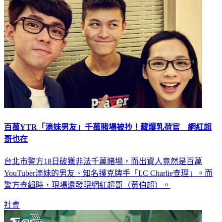
百萬YTR「滴妹男友」千萬賭場被抄！藏爆乳荷官 網紅超
哥也在
台北市警方18日破獲非法千萬賭場，而出資人竟然是百萬
YouTuber滴妹的男友、知名撲克牌手「I.C Charlie查理」。而
警方查緝時，現場還發現網紅超哥（黃伯超）。
社會