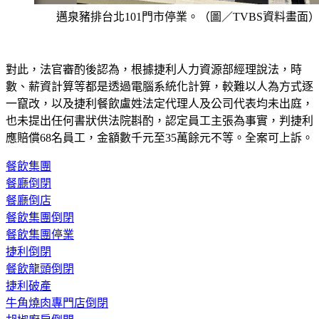
對此，法官審酌後認為，根據捷利人力資源部經理說法，時
數、薪資計算等都是透過電腦系統化計算，較難以人為方式逐
一竄改，以及捷利餐飲盧姓法定代理人及公司代表均未出庭，
也未提出任何書狀供法院斟酌，認定員工主張為事實，判捷利
應賠償68名員工，金額數千元至35萬餘元不等。全案可上訴。
餐飲集團
餐廳倒閉
餐廳倒店
餐飲集團倒閉
餐飲集團停業
捷利倒閉
餐飲龍頭倒閉
捷利破產
牛角燒肉專門店倒閉
胡椒廚房倒閉