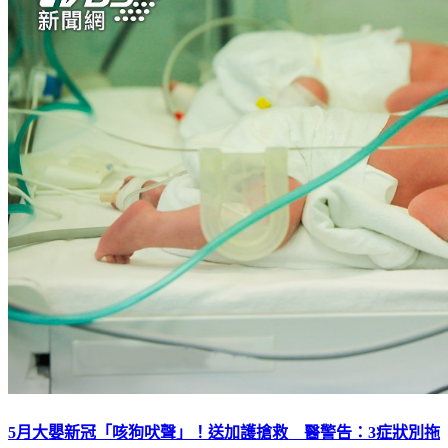
5月大嬰新冠「咳狗吠聲」！送加護搶救 醫警告：3症狀別拖