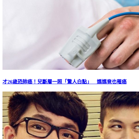
才26歲恐肺癌！兒斷層一照「驚人白點」 媽媽竟也罹癌