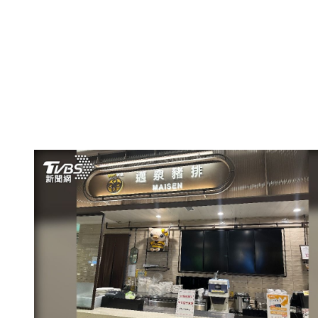
邁泉豬排台北101門市停業。（圖／TVBS資料畫面