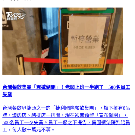
台灣餐飲集團「震撼倒閉」！老闆上班一半跑了 500名員工
失業
台灣餐飲界龍頭之一的「捷利國際餐飲集團」，旗下擁有8品
牌，燒肉店、豬排店一排開，現在卻無預警「宣布倒閉」，
500名員工一夕失業。員工一怒之下提告，集團遭法院判賠員
工，每人數十萬元不等。
生活