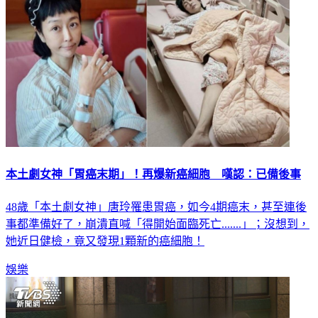
本土劇女神「胃癌末期」！再爆新癌細胞 嘆認：已備後事
48歲「本土劇女神」唐玲罹患胃癌，如今4期癌末，甚至連後
事都準備好了，崩潰直喊「得開始面臨死亡.......」；沒想到，
她近日健檢，竟又發現1顆新的癌細胞！
娛樂