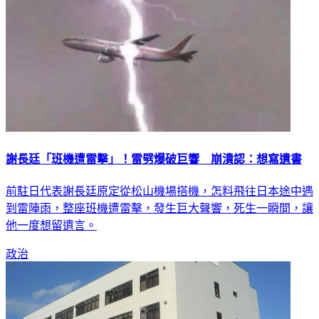
謝長廷「班機遭雷擊」！雷劈爆破巨響 崩潰認：想寫遺書
前駐日代表謝長廷原定從松山機場搭機，怎料飛往日本途中遇
到雷陣雨，整座班機遭雷擊，發生巨大聲響，死生一瞬間，讓
他一度想留遺言。
政治