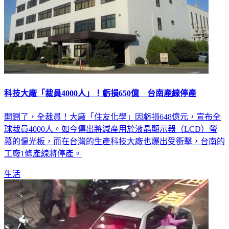
科技大廠「裁員4000人」！虧損650億 台南產線停產
開鍘了，全裁員！大廠「住友化學」因虧損648億元，宣布全
球裁員4000人。如今傳出將減產用於液晶顯示器（LCD）螢
幕的偏光板，而在台灣的生產科技大廠也爆出受衝擊，台南的
工廠1條產線將停產。
生活