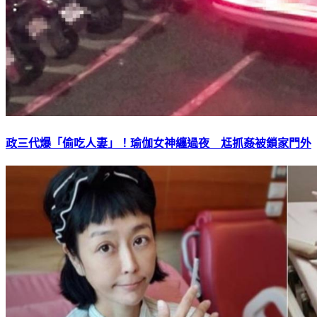
政三代爆「偷吃人妻」！瑜伽女神纏過夜 尪抓姦被鎖家門外