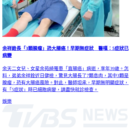
余祥銓長「3顆腺瘤」恐大腸癌！早期無症狀 醫嘆：5症狀已
病變
余天二女兒、女星余苑綺罹患「直腸癌」病逝，享年39歲。怎
料，弟弟余祥銓近日健檢，驚見大腸長了7顆息肉，其中3顆是
腺瘤，恐有大腸癌風險。對此，醫師坦承，早期無明顯症狀，
有「5症狀」時已細胞病變，請盡快就診檢查。
娛樂