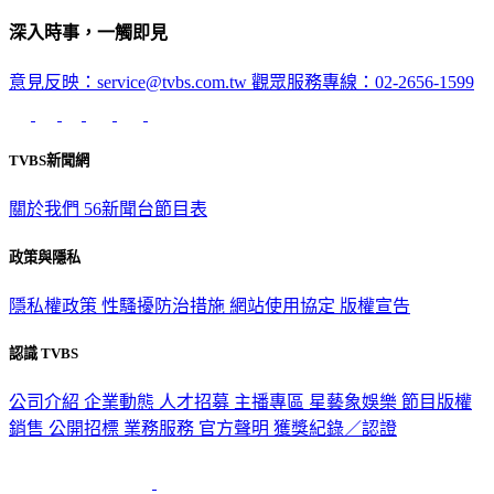
深入時事，一觸即見
意見反映：service@tvbs.com.tw
觀眾服務專線：02-2656-1599
TVBS新聞網
關於我們
56新聞台節目表
政策與隱私
隱私權政策
性騷擾防治措施
網站使用協定
版權宣告
認識 TVBS
公司介紹
企業動態
人才招募
主播專區
星藝象娛樂
節目版權
銷售
公開招標
業務服務
官方聲明
獲獎紀錄／認證