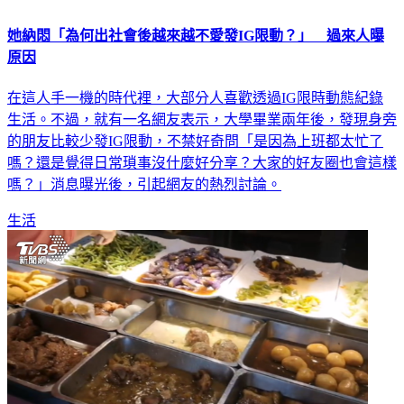
她納悶「為何出社會後越來越不愛發IG限動？」 過來人曝
原因
在這人手一機的時代裡，大部分人喜歡透過IG限時動態紀錄
生活。不過，就有一名網友表示，大學畢業兩年後，發現身旁
的朋友比較少發IG限動，不禁好奇問「是因為上班都太忙了
嗎？還是覺得日常瑣事沒什麼好分享？大家的好友圈也會這樣
嗎？」消息曝光後，引起網友的熱烈討論。
生活