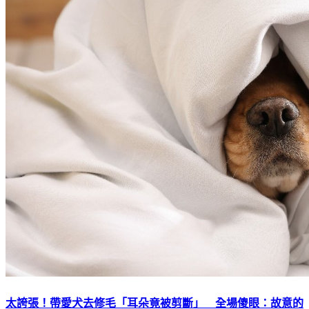
太誇張！帶愛犬去修毛「耳朵竟被剪斷」 全場傻眼：故意的
吧