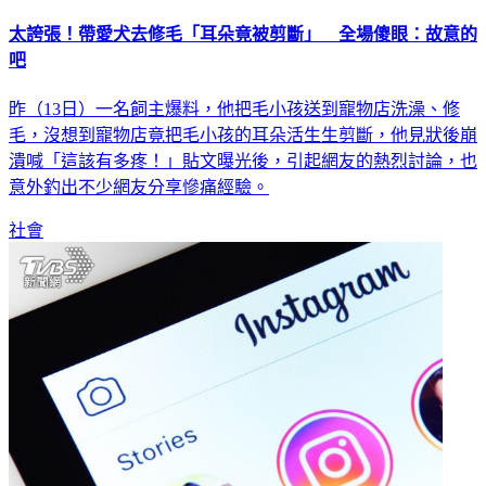
太誇張！帶愛犬去修毛「耳朵竟被剪斷」 全場傻眼：故意的
吧
昨（13日）一名飼主爆料，他把毛小孩送到寵物店洗澡、修
毛，沒想到寵物店竟把毛小孩的耳朵活生生剪斷，他見狀後崩
潰喊「這該有多疼！」貼文曝光後，引起網友的熱烈討論，也
意外釣出不少網友分享慘痛經驗。
社會