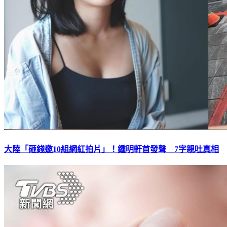
大陸「砸錢邀10組網紅拍片」！鍾明軒首發聲 7字親吐真相