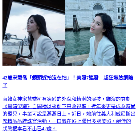
42歲宋慧喬「鏡頭近拍沒在怕」！美照7連發 超狂嫩臉網跪
了
南韓女神宋慧喬擁有凍齡的外貌和精湛的演技，飾演的夯劇
《黑暗榮耀》自開播以來創下高收視率，近年來更是成為時尚
的寵兒，事業可說是蒸蒸日上。近日，她前往義大利威尼斯出
席精品品牌珠寶活動，一口氣在IG上曬出多張美照，絕佳的
狀態根本看不出已42歲。
娛樂