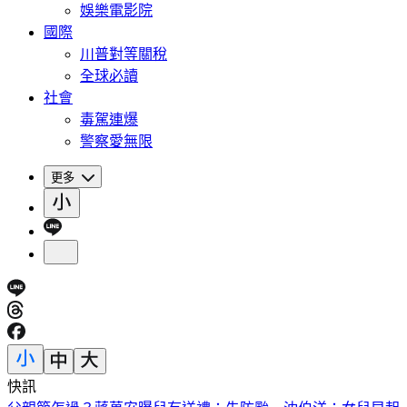
娛樂電影院
國際
川普對等關稅
全球必讀
社會
毒駕連爆
警察愛無限
更多
快訊