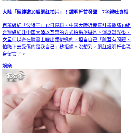
大陸「砸錢邀10組網紅拍片」！鍾明軒首發聲 7字親吐真相
百萬網紅「波特王」12日爆料，中國大陸近期有計畫邀請10組
台灣網紅赴中國大陸以互惠的方式拍攝旅遊片。消息曝光後，
女星何以奇在臉書上曬出類似邀約，坦言自己「膝蓋有問題，
怕跪下去受傷的是我自己」秒拒絕。沒想到，網紅鍾明軒也現
身留言了。
娛樂