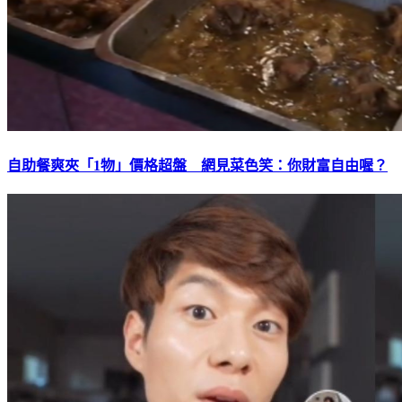
自助餐爽夾「1物」價格超盤 網見菜色笑：你財富自由喔？