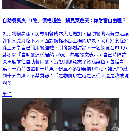
自助餐爽夾「1物」價格超盤 網見菜色笑：你財富自由喔？
近期物價高漲，民眾用餐成本大幅增加，自助餐的消費更是讓
許多人感到吃不消。面對價格不斷上揚的現象，就有網友在網
路上分享自己的用餐經驗，引發熱烈討論。一名網友在PTT八
卦板以「自助餐這樣居然140元」為題發文表示，自己時隔許
久再度前往自助餐用餐，沒想到隨意夾了幾樣菜色，包括青
菜、一顆荷包蛋和一片魚，份量不多卻要價140元，讓原PO感
到十分崩潰，不禁質疑：「是物價現在就是這樣，還是我被坑
啊？」
生活