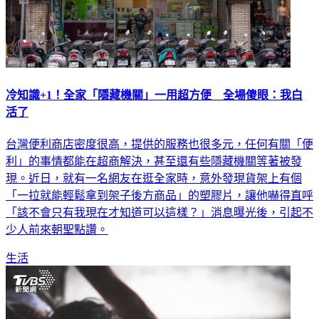
冷知識+1！全家「隱藏機關」一用超方便 全場傻眼：我白
活了
台灣便利商店密度很高，提供的服務也很多元，任何有關「便
利」的事情都能在超商解決，甚至還有些隱藏機關等著被發
現。近日，就有一名網友在逛全家時，意外發現貨架上有個
「一拉就能輕鬆拿到架子後方商品」的塑膠片，讓他嚇得直呼
「該不會只有我現在才知道可以這樣？」消息曝光後，引起不
少人前來朝聖點讚。
生活