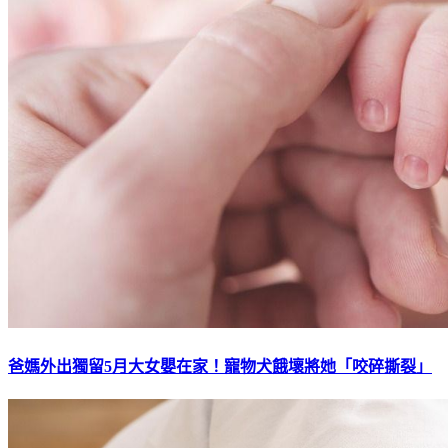
爸媽外出獨留5月大女嬰在家！寵物犬餓壞將她「咬碎撕裂」