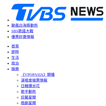
颱風白海豚動態
SBS歌謠大戰
優惠好康情報
首頁
即時
生活
政治
娛樂
《VPOPASIA》開播
演唱會搶票情報
日韓爆米花
歌手動態
綜藝星聞
戲劇星聞