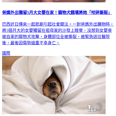
爸媽外出獨留5月大女嬰在家！寵物犬餓壞將她「咬碎撕裂」
巴西近日傳來一起悲劇引起社會關注。一對爸媽外出購物時，
將5個月大的女嬰獨留在祖母家的沙發上睡覺，沒想到女嬰竟
被自家的寵物犬攻擊，身體部位全被撕裂，被緊急送往醫院
後，最後因傷勢過重不幸身亡。
國際