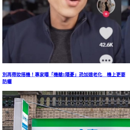
別再帶妝搭機！專家曝「機艙1隱憂」恐加速老化 機上更要
防曬