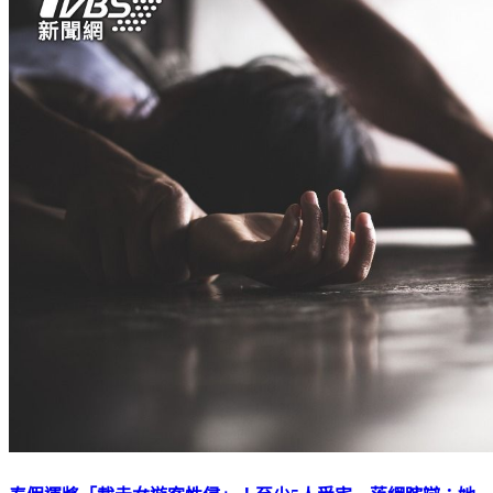
泰假運將「載走女遊客性侵」！至少5人受害 落網瞎辯：她