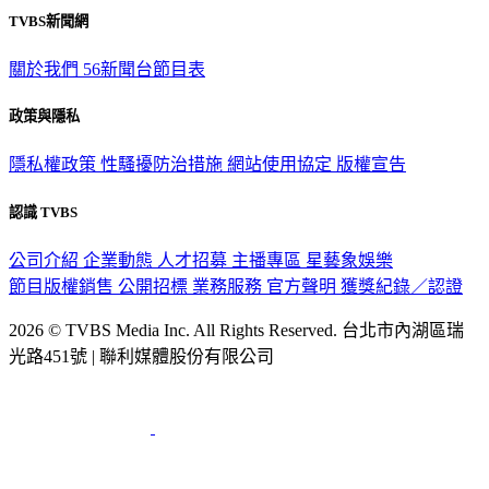
關於我們
56新聞台節目表
政策與隱私
隱私權政策
性騷擾防治措施
網站使用協定
版權宣告
認識 TVBS
公司介紹
企業動態
人才招募
主播專區
星藝象娛樂
節目版權銷售
公開招標
業務服務
官方聲明
獲獎紀錄／認證
2026 © TVBS Media Inc. All Rights Reserved. 台北市內湖區瑞
光路451號 | 聯利媒體股份有限公司