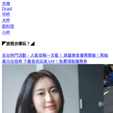
Dcard
中杯
大杯
飲料控
小杯
◤放假去哪玩？◢
全台熱門活動、人氣攻略一次看！
高雄美食優惠開搶！再抽
萬元住宿券
下載食尚玩家APP！免費領取優惠券