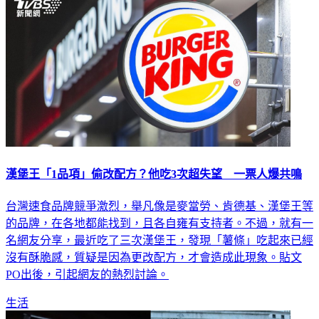
漢堡王「1品項」偷改配方？他吃3次超失望 一票人爆共鳴
台灣速食品牌競爭激烈，舉凡像是麥當勞、肯德基、漢堡王等
的品牌，在各地都能找到，且各自雍有支持者。不過，就有一
名網友分享，最近吃了三次漢堡王，發現「薯條」吃起來已經
沒有酥脆感，質疑是因為更改配方，才會造成此現象。貼文
PO出後，引起網友的熱烈討論。
生活