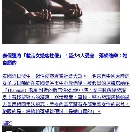
泰假運將「載走女遊客性侵」！至少5人受害 落網瞎辯：她
自願的
泰國近日發生一起性侵案震驚社會大眾。一名來自中國大陸的
女子12日晚間在泰國曼谷市中心飲酒後，被假冒的運將塔納帕
（Thanapat）載到附近的飯店性侵2個小時。女子睡醒後發現
身上有殘留對方的精液，崩潰報案。事後，警方發現塔納帕過
去曾用相同手法犯罪，手機內甚至藏有多部受害女性的影片。
傻眼的是，塔納帕落網後硬辯「是她自願的」。
國際