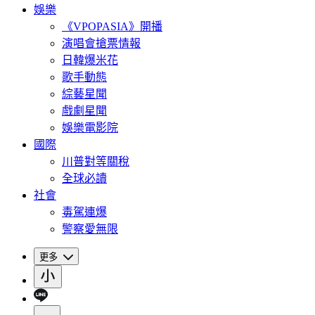
娛樂
《VPOPASIA》開播
演唱會搶票情報
日韓爆米花
歌手動態
綜藝星聞
戲劇星聞
娛樂電影院
國際
川普對等關稅
全球必讀
社會
毒駕連爆
警察愛無限
更多