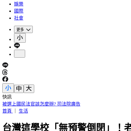
娛樂
國際
社會
更多
快訊
被選上國民法官該怎麼辦? 司法院廣告
首頁
｜
生活
台灣這學校「無預警倒閉」！