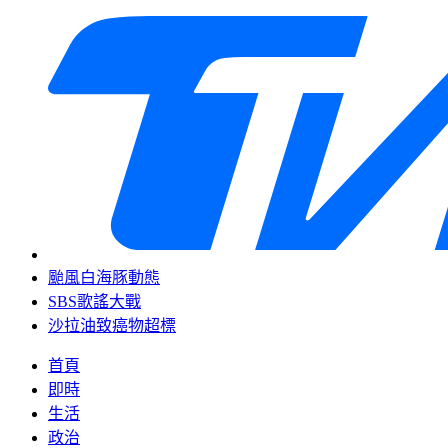
颱風白海豚動態
SBS歌謠大戰
沙拉油致癌物超標
首頁
即時
生活
政治