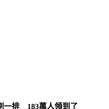
」
刷一排 183萬人領到了