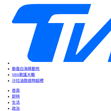
颱風白海豚動態
SBS歌謠大戰
沙拉油致癌物超標
首頁
即時
生活
政治