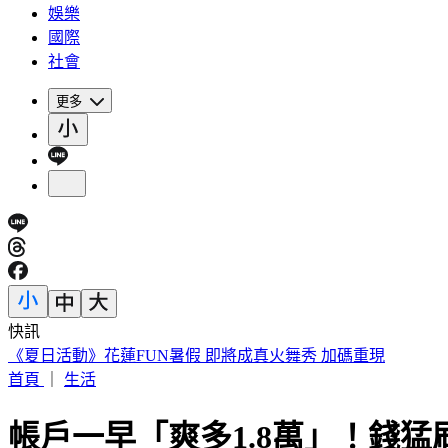
娛樂
國際
社會
更多
快訊
188萬《龍藏經》賣掉了！大戶不甩7折 店員爆「付現買原價
首頁
｜
生活
帳戶一早「爽多1.8萬」！錢猛