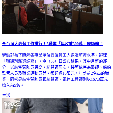
全台10大高薪工作排行！2職業「年收破300萬」醫師輸了
勞動部為了瞭解各事業單位受僱員工人數及薪資水準，辦理
「職類別薪資調查」，今（30）日公布結果，其中月薪的部
分，以航空駕駛員最高，精算師居次，接著依序為醫師、船舶
監管人員及職業運動員等，都超過10萬元。年薪前2名高的職
業，同樣是航空駕駛員跟精算師，電信工程師則以167.3萬元
擠入前5名。
生活