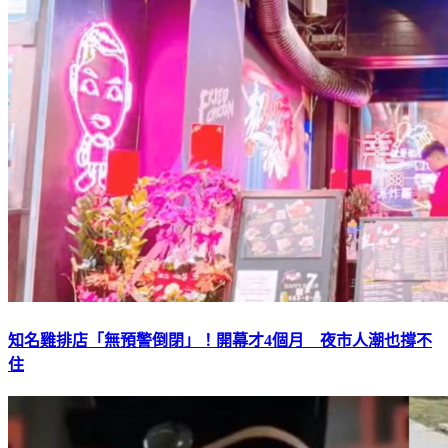
知名雞排店「無預警倒閉」！開幕才4個月 夜市人潮也撐不
住