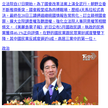
不斷推擠衝突，國會殿堂成為肉搏戰場，歷經4天馬拉松式表
決，最終在28日三讀通過總統國情報告常態化、訂立藐視國會
罪、擴大立院調查權及聽證權、強化立法院人事同意權等相關
條文。《美麗島電子報》近日公布5月國政民調，執政的民進
黨獲得46.1%正向評價，在野的國民黨跟民眾黨好感度雙雙下
降，其中國民黨反感度逼近6成，高居三黨中的第一位。
政治