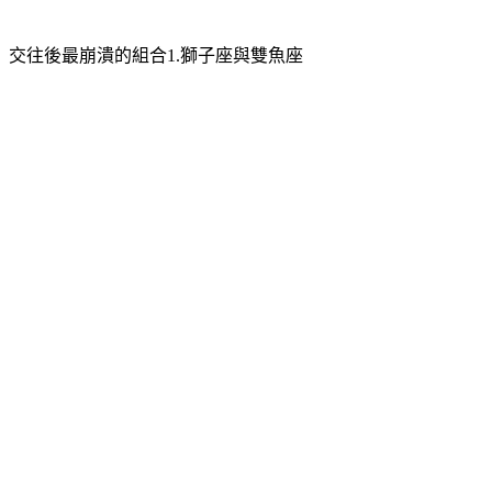
交往後最崩潰的組合1.獅子座與雙魚座
獅子座，如同燦爛的太陽，總愛成為眾人矚目的焦點。相反，