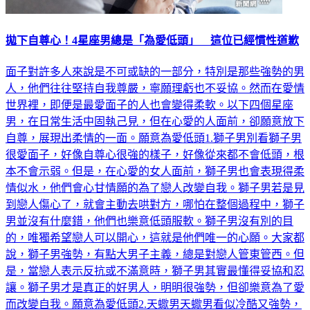
拋下自尊心！4星座男總是「為愛低頭」 這位已經慣性道歉
面子對許多人來說是不可或缺的一部分，特別是那些強勢的男
人，他們往往堅持自我尊嚴，寧願理虧也不妥協。然而在愛情
世界裡，即便是最愛面子的人也會變得柔軟。以下四個星座
男，在日常生活中固執己見，但在心愛的人面前，卻願意放下
自尊，展現出柔情的一面。願意為愛低頭1.獅子男別看獅子男
很愛面子，好像自尊心很強的樣子，好像從來都不會低頭，根
本不會示弱。但是，在心愛的女人面前，獅子男也會表現得柔
情似水，他們會心甘情願的為了戀人改變自我。獅子男若是見
到戀人傷心了，就會主動去哄對方，哪怕在整個過程中，獅子
男並沒有什麼錯，他們也樂意低頭服軟。獅子男沒有別的目
的，唯獨希望戀人可以開心，這就是他們唯一的心願。大家都
說，獅子男強勢，有點大男子主義，總是對戀人管東管西。但
是，當戀人表示反抗或不滿意時，獅子男其實最懂得妥協和忍
讓。獅子男才是真正的好男人，明明很強勢，但卻樂意為了愛
而改變自我。願意為愛低頭2.天蠍男天蠍男看似冷酷又強勢，
好像從來不會低頭示弱，但在心愛的女人面前，天蠍男會展現