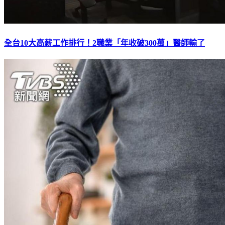
全台10大高薪工作排行！2職業「年收破300萬」醫師輸了