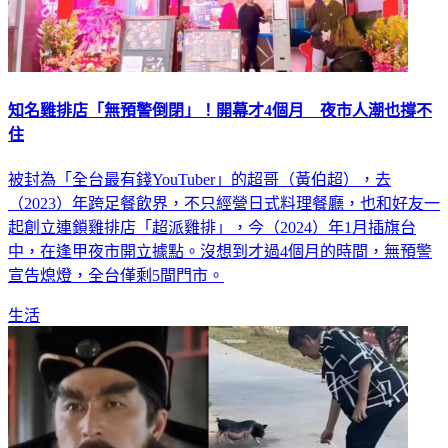
知名雞排店「無預警倒閉」！開幕才4個月 夜市人潮也撐不
住
被封為「全台最有錢YouTuber」的超哥（黃伯超），去
（2023）年跨足餐飲界，不只經營日式料理餐廳，也和好友一
起創立連鎖雞排店「超派雞排」，今（2024）年1月插旗台
中，在逢甲夜市開立據點。沒想到才過4個月的時間，無預警
宣告熄燈，全台僅剩5間門市。
生活