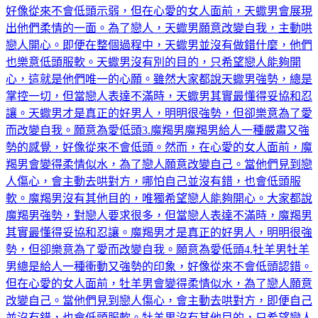
出他們柔情的一面。為了戀人，天蠍男願意改變自我，主動哄
戀人開心。即便在整個過程中，天蠍男並沒有做錯什麼，他們
也樂意低頭服軟。天蠍男沒有別的目的，只希望戀人能夠開
心，這就是他們唯一的心願。雖然大家都說天蠍男強勢，總是
掌控一切，但當戀人表達不滿時，天蠍男其實最懂得妥協和忍
讓。天蠍男才是真正的好男人，明明很強勢，但卻樂意為了愛
而改變自我。願意為愛低頭3.魔羯男魔羯男給人一種嚴肅又強
勢的感覺，好像從來不會低頭。然而，在心愛的女人面前，魔
羯男會變得柔情似水，為了戀人願意改變自己。當他們見到戀
人傷心，會主動去哄對方，哪怕自己並沒有錯，也會低頭服
軟。魔羯男沒有其他目的，唯獨希望戀人能夠開心。大家都說
魔羯男強勢，對戀人要求很多，但當戀人表達不滿時，魔羯男
其實最懂得妥協和忍讓。魔羯男才是真正的好男人，明明很強
勢，但卻樂意為了愛而改變自我。願意為愛低頭4.牡羊男牡羊
男總是給人一種衝動又強勢的印象，好像從來不會低頭認錯。
但在心愛的女人面前，牡羊男會變得柔情似水，為了戀人願意
改變自己。當他們見到戀人傷心，會主動去哄對方，即便自己
並沒有錯，也會低頭服軟。牡羊男沒有其他目的，只希望戀人
能夠開心。大家都說牡羊男強勢，對戀人要求很多，但當戀人