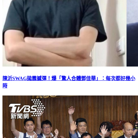
陳沂SWAG拋震撼彈！爆「驚人合體鄧佳華」：每次都好幾小
時