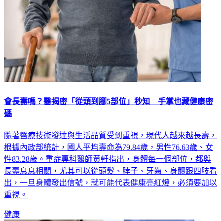
會長壽嗎？醫揭密「從頭到腳5部位」秒知 手掌也藏健康密
碼
隨著醫療技術發達與生活品質受到重視，現代人越來越長壽，
根據內政部統計，國人平均壽命為79.84歲，男性76.63歲、女
性83.28歲。重症專科醫師黃軒指出，身體每一個部位，都與
長壽息息相關，尤其可以從頭髮、脖子、牙齒、身體跟四肢看
出，一旦身體發出信號，就可能代表健康亮紅燈，必須要加以
重視。
健康