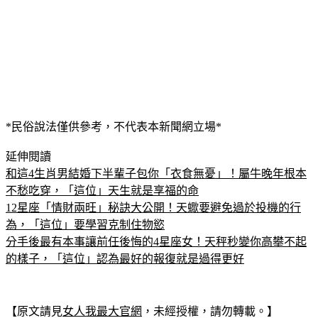
*民俗說法僅供參考，不代表本新聞網立場*
延伸閱讀
和這4生肖男結婚下半輩子包你「衣食無憂」！屬牛晚年根本
不愁吃穿，「這位」天生就是享福的命
12星座「情財兩旺」秘訣大公開！天蠍要避免過於投機的行
為，「這位」要學習克制住物慾
分手後最有本事讓前任後悔的4星座女！天秤秒變你高攀不起
的樣子，「這位」認為最好的報復就是過得更好
【原文請見
女人我最大官網
，未經授權，請勿轉載。】