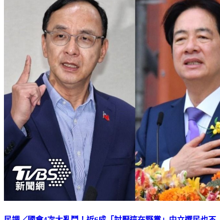
民調／國會4次大亂鬥！近6成「討厭這在野黨」中立選民也不
挺