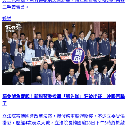
二手義賣會。
娛樂
罷免號角響起！新科藍委挨轟「通告咖」狂被出征 冷眼回擊
了
立法院審議國會改革法案，爆發嚴重肢體衝突，不少立委受傷
掛彩，歷經4次表決大戰，立法院長韓國瑜28日下午5時終於敲
槌，宣告三讀通過。場外逾7萬民眾上街抗議，揚言罷免國民