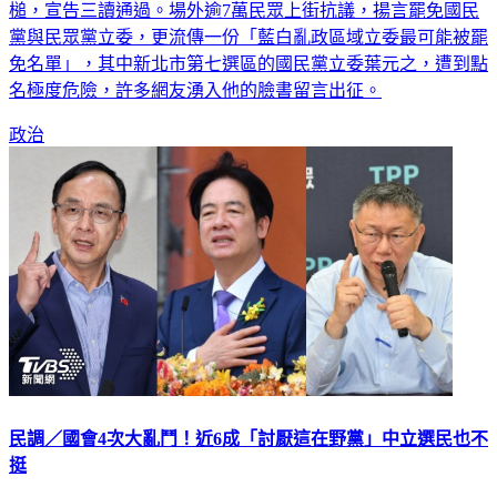
黨與民眾黨立委，更流傳一份「藍白亂政區域立委最可能被罷
免名單」，其中新北市第七選區的國民黨立委葉元之，遭到點
名極度危險，許多網友湧入他的臉書留言出征。
政治
民調／國會4次大亂鬥！近6成「討厭這在野黨」中立選民也不
挺
立法院自17日開始，為了國會改革法案上演全武行，朝野立委