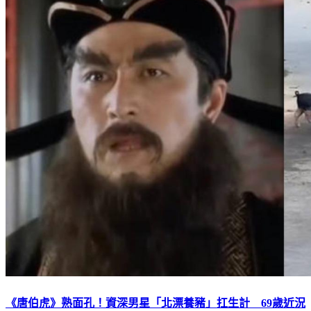
《唐伯虎》熟面孔！資深男星「北漂養豬」扛生計 69歲近況
曝