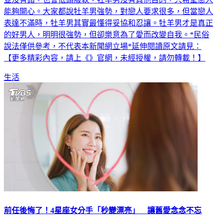
表達不滿時，牡羊男其實最懂得妥協和忍讓。牡羊男才是真正
的好男人，明明很強勢，但卻樂意為了愛而改變自我。*民俗
說法僅供參考，不代表本新聞網立場*延伸閱讀原文請見：
【更多精彩內容，請上《》官網，未經授權，請勿轉載！】
生活
前任後悔了！4星座女分手「秒變漂亮」 讓舊愛念念不忘