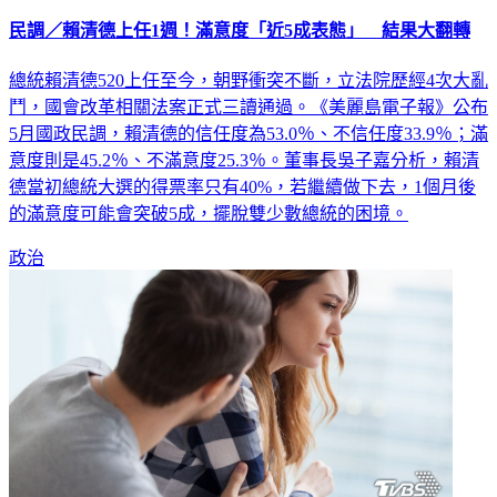
民調／賴清德上任1週！滿意度「近5成表態」 結果大翻轉
總統賴清德520上任至今，朝野衝突不斷，立法院歷經4次大亂
鬥，國會改革相關法案正式三讀通過。《美麗島電子報》公布
5月國政民調，賴清德的信任度為53.0％、不信任度33.9％；滿
意度則是45.2％、不滿意度25.3％。董事長吳子嘉分析，賴清
德當初總統大選的得票率只有40%，若繼續做下去，1個月後
的滿意度可能會突破5成，擺脫雙少數總統的困境。
政治