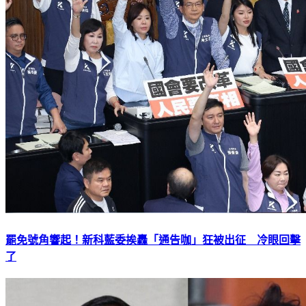
罷免號角響起！新科藍委挨轟「通告咖」狂被出征 冷眼回擊
了