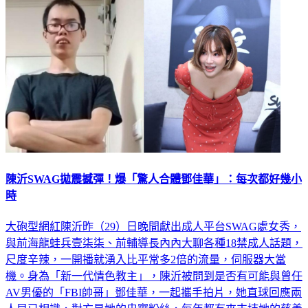
陳沂SWAG拋震撼彈！爆「驚人合體鄧佳華」：每次都好幾小
時
大砲型網紅陳沂昨（29）日晚間獻出成人平台SWAG處女秀，
與前海龍蛙兵壹柒柒、前輔導長內內大聊各種18禁成人話題，
尺度辛辣，一開播就湧入比平常多2倍的流量，伺服器大當
機。身為「新一代情色教主」，陳沂被問到是否有可能與曾任
AV男優的「FBI帥哥」鄧佳華，一起攜手拍片，她直球回應兩
人早已相識，對方是她的忠實粉絲，每年都有來支持她的慈善