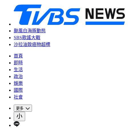
颱風白海豚動態
SBS歌謠大戰
沙拉油致癌物超標
首頁
即時
生活
政治
娛樂
國際
社會
更多