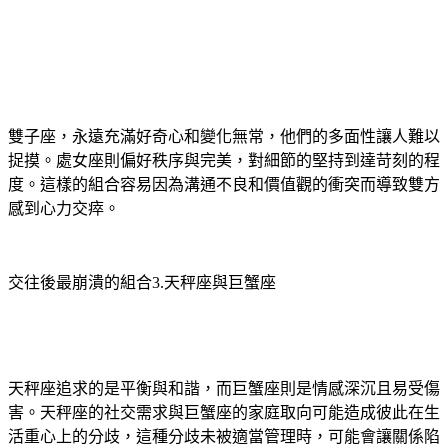
雙子座，永遠充滿好奇心和變化無常，他們的多面性讓人難以
捉摸。處女座則偏好秩序與完美，對細節的堅持到達苛刻的程
度。這樣的組合容易因為溝通不良和價值觀的衝突而導致雙方
感到心力交瘁。
交往後最崩潰的組合3.天秤座與巨蟹座
天秤座追求的是平衡與和諧，而巨蟹座則是情感深沉且易受傷
害。天秤座的社交需求與巨蟹座的家庭取向可能造成彼此在生
活重心上的分歧，這種分歧未被適當管理時，可能會讓關係陷
入僵局。