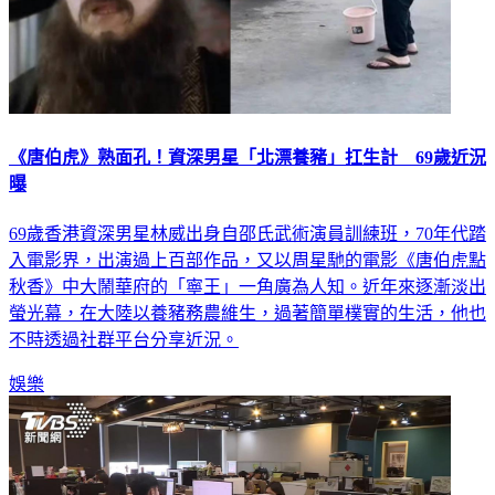
《唐伯虎》熟面孔！資深男星「北漂養豬」扛生計 69歲近況
曝
69歲香港資深男星林威出身自邵氏武術演員訓練班，70年代踏
入電影界，出演過上百部作品，又以周星馳的電影《唐伯虎點
秋香》中大鬧華府的「寧王」一角廣為人知。近年來逐漸淡出
螢光幕，在大陸以養豬務農維生，過著簡單樸實的生活，他也
不時透過社群平台分享近況。
娛樂