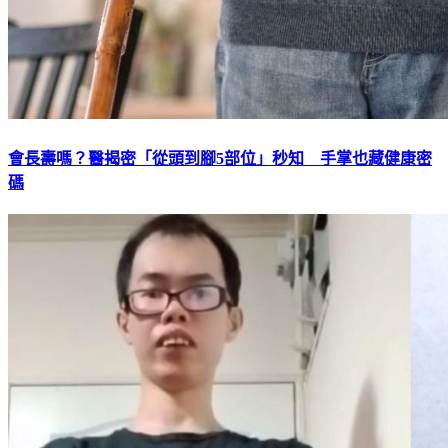
會長壽嗎？醫揭密「從頭到腳5部位」秒知 手掌也藏健康密
碼