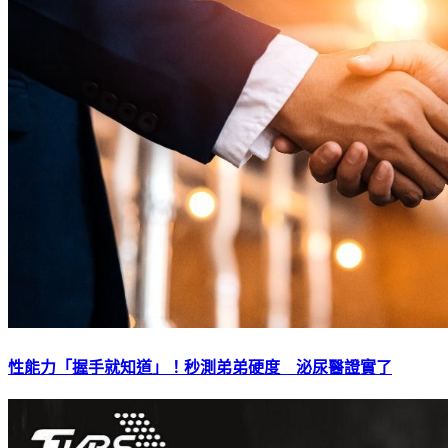
性能力「握手就知道」！秒測弟弟硬度 泌尿醫證實了