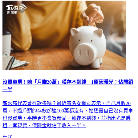
沒買車房！她「月賺20萬」嘆存不到錢 1原因曝光：佔開銷
一半
薪水高代表會存款多嗎？最近有名女網友表示，自己月收20
萬，不過戶頭的存款卻連100萬都沒有，她透露自己沒有買車
也沒買房，平時更不會買精品，卻存不到錢，並指出光是房
租、孝親費、保險金就佔了收入一半。
生活