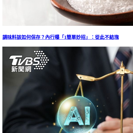
調味料該如何保存？內行曝「1簡單妙招」：從此不結塊