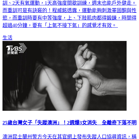
訓、2天有氧運動，1天高強度間歇訓練，週末也能戶外健走。
而重訓可是有訣竅的！程威銘透露，運動能夠刺激睪固酮與性
慾，而重訓時要有中等強度，上、下肢肌肉都得鍛鍊，時間得
超過40分鐘，要有「上氣不接下氣」的感覺才有效。
生活
25歲台灣女子「失蹤澳洲」！2週爆3女消失 全離奇下落不明
澳洲昆士蘭州警方今天在其官網上發布失蹤人口協尋資訊，稱