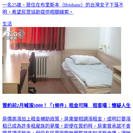
一名25歲、居住在布里斯本（Brisbane）的台灣女子下落不
明，希望民眾協助提供相關線索。
生活
簽約前2月喊漲5000！「1條件」租金可降 租客嘆：懷疑人生
房價高漲加上租金補助政策，房東變相調漲租金，或明訂要漲
租已成為許多租屋族的夢魘。即便在簽約時，房東曾承諾不會