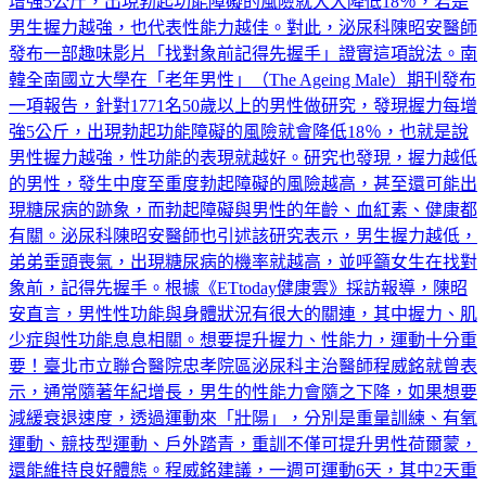
增強5公斤，出現勃起功能障礙的風險就大大降低18％，若是
男生握力越強，也代表性能力越佳。對此，泌尿科陳昭安醫師
發布一部趣味影片「找對象前記得先握手」證實這項說法。南
韓全南國立大學在「老年男性」（The Ageing Male）期刊發布
一項報告，針對1771名50歲以上的男性做研究，發現握力每增
強5公斤，出現勃起功能障礙的風險就會降低18％，也就是說
男性握力越強，性功能的表現就越好。研究也發現，握力越低
的男性，發生中度至重度勃起障礙的風險越高，甚至還可能出
現糖尿病的跡象，而勃起障礙與男性的年齡、血紅素、健康都
有關。泌尿科陳昭安醫師也引述該研究表示，男生握力越低，
弟弟垂頭喪氣，出現糖尿病的機率就越高，並呼籲女生在找對
象前，記得先握手。根據《ETtoday健康雲》採訪報導，陳昭
安直言，男性性功能與身體狀況有很大的關連，其中握力、肌
少症與性功能息息相關。想要提升握力、性能力，運動十分重
要！臺北市立聯合醫院忠孝院區泌尿科主治醫師程威銘就曾表
示，通常隨著年紀增長，男生的性能力會隨之下降，如果想要
減緩衰退速度，透過運動來「壯陽」，分別是重量訓練、有氧
運動、競技型運動、戶外踏青，重訓不僅可提升男性荷爾蒙，
還能維持良好體態。程威銘建議，一週可運動6天，其中2天重