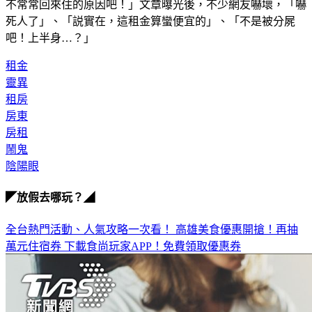
不常常回來住的原因吧！」文章曝光後，不少網友嚇壞，「嚇
死人了」、「説實在，這租金算蠻便宜的」、「不是被分屍
吧！上半身…？」
租金
靈異
租房
房東
房租
鬧鬼
陰陽眼
◤放假去哪玩？◢
全台熱門活動、人氣攻略一次看！
高雄美食優惠開搶！再抽
萬元住宿券
下載食尚玩家APP！免費領取優惠券