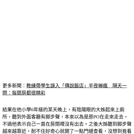
更多新聞：
教練帶學生誤入「傳說飯店」半夜嚇瘋　隔天一
問：每間房都很精彩
結果在他小學6年級的某天晚上，有陰陽眼的大姊起來上廁
所，聽到外面客廳有脚步聲，本來以為是原PO在走來走去，
不過他表示自己一直在房間裡沒有出去。之後大姊聽到脚步聲
越來越靠近，耐不住好奇心就開了一點門縫查看，沒想到竟看