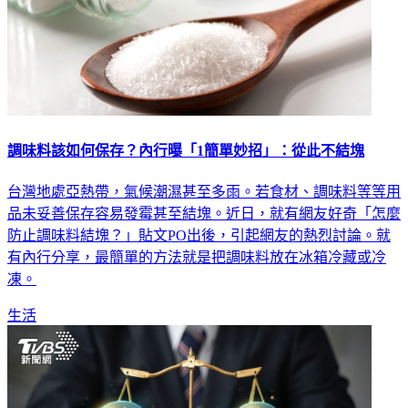
調味料該如何保存？內行曝「1簡單妙招」：從此不結塊
台灣地處亞熱帶，氣候潮濕甚至多雨。若食材、調味料等等用
品未妥善保存容易發霉甚至結塊。近日，就有網友好奇「怎麼
防止調味料結塊？」貼文PO出後，引起網友的熱烈討論。就
有內行分享，最簡單的方法就是把調味料放在冰箱冷藏或冷
凍。
生活