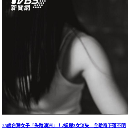
25歲台灣女子「失蹤澳洲」！2週爆3女消失 全離奇下落不明