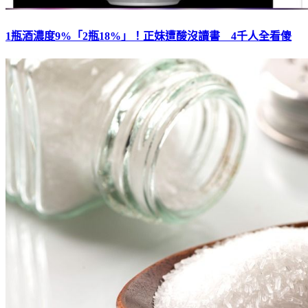
1瓶酒濃度9%「2瓶18%」！正妹遭酸沒讀書 4千人全看傻