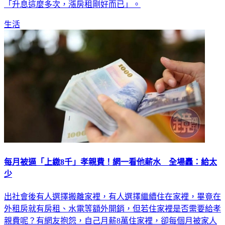
「升息這麼多次，漲房租剛好而已」。
生活
每月被逼「上繳8千」孝親費！網一看他薪水 全場轟：給太
少
出社會後有人選擇搬離家裡，有人選擇繼續住在家裡，畢竟在
外租房就有房租、水電等額外開銷，但若住家裡是否需要給孝
親費呢？有網友抱怨，自己月薪8萬住家裡，卻每個月被家人