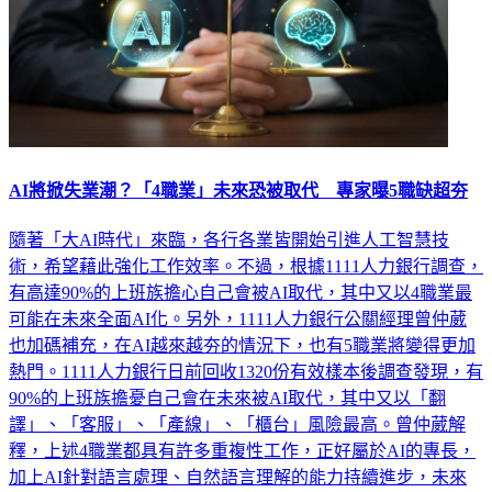
AI將掀失業潮？「4職業」未來恐被取代 專家曝5職缺超夯
隨著「大AI時代」來臨，各行各業皆開始引進人工智慧技
術，希望藉此強化工作效率。不過，根據1111人力銀行調查，
有高達90%的上班族擔心自己會被AI取代，其中又以4職業最
可能在未來全面AI化。另外，1111人力銀行公關經理曾仲葳
也加碼補充，在AI越來越夯的情況下，也有5職業將變得更加
熱門。1111人力銀行日前回收1320份有效樣本後調查發現，有
90%的上班族擔憂自己會在未來被AI取代，其中又以「翻
譯」、「客服」、「產線」、「櫃台」風險最高。曾仲葳解
釋，上述4職業都具有許多重複性工作，正好屬於AI的專長，
加上AI針對語言處理、自然語言理解的能力持續進步，未來