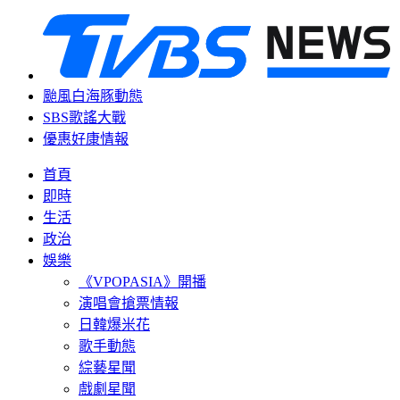
颱風白海豚動態
SBS歌謠大戰
優惠好康情報
首頁
即時
生活
政治
娛樂
《VPOPASIA》開播
演唱會搶票情報
日韓爆米花
歌手動態
綜藝星聞
戲劇星聞