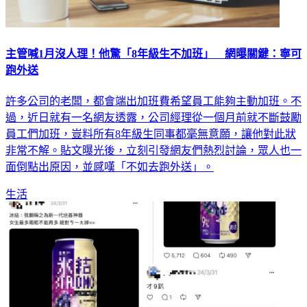
主管喊1月沒人理！他驚「8年級生不加班」 網曝關鍵：寧可
跑外送
許多公司的老闆，都會端出加班費希望員工能夠主動加班。不
過，近日就有一名網友透露，公司經理從一個月前就不斷鼓勵
員工們加班，豈料所有8年級生同事都毫無意願，讓他對此狀
非常不解。貼文曝光後，立刻引發網友們熱烈討論，眾人也一
面倒點出原因，並感嘆「不如去跑外送」。
生活