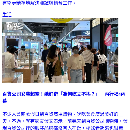
有望更精準地解決翻譯與櫃台工作。
生活
百貨公司女裝超空！她好奇「為何屹立不搖？」 內行揭4內
幕
不少人會趁著假日到百貨商場購物、吃吃美食度過美好的一
天。不過，就有網友發文表示，前幾天到百貨公司購物時，發
現百貨公司裡的服裝品牌都沒有人在逛，櫃姊看起來也很無