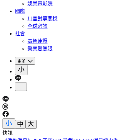
娛樂電影院
國際
川普對等關稅
全球必讀
社會
毒駕連爆
警察愛無限
更多
快訊