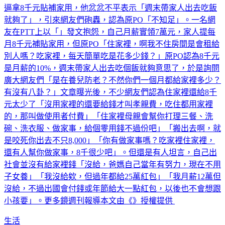
逼拿8千元貼補家用，他忿忿不平表示「週末帶家人出去吃飯
就夠了」，引來網友們砲轟，認為原PO「不知足」。一名網
友在PTT上以「」發文抱怨，自己月薪實領7萬元，家人提每
月8千元補貼家用，但原PO「住家裡，啊我不住房間是會租給
別人嗎？吃家裡，每天簡單吃是花多少錢？」原PO認為8千元
是月薪的10%，週末帶家人出去吃個飯就夠意思了，於是詢問
廣大網友們「是在養兒防老？不然你們一個月都給家裡多少？
有沒有八卦？」文章曝光後，不少網友們認為住家裡還給8千
元太少了「沒用家裡的還要給錢才叫孝親費，吃住都用家裡
的，那叫做使用者付費」「住家裡母親會幫你打理三餐、洗
碗、洗衣服、做家事，給個零用錢不過份吧」「搬出去啊，就
是咬死你出去不只8,000」「你有做家事嗎？吃家裡住家裡，
還有人幫你做家事，8千很少吧」。但還是有人坦言，自己出
社會並沒有給家裡錢「沒給，爸媽自己當年有努力，現在不用
子女養」「我沒給欸，但過年都給25萬紅包」「我月薪12萬但
沒給，不過出國會付錢或年節給大一點紅包，以後也不會想跟
小孩要」。更多鏡週刊報導本文由《》授權提供
生活