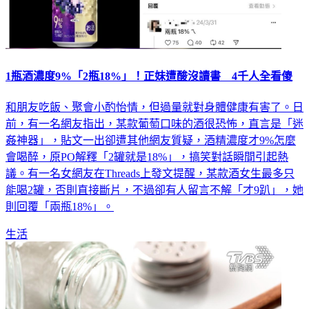
1瓶酒濃度9%「2瓶18%」！正妹遭酸沒讀書 4千人全看傻
和朋友吃飯、聚會小酌怡情，但過量就對身體健康有害了。日
前，有一名網友指出，某款葡萄口味的酒很恐怖，直言是「迷
姦神器」，貼文一出卻遭其他網友質疑，酒精濃度才9%怎麼
會喝醉，原PO解釋「2罐就是18%」，搞笑對話瞬間引起熱
議。有一名女網友在Threads上發文提醒，某款酒女生最多只
能喝2罐，否則直接斷片，不過卻有人留言不解「才9趴」，她
則回覆「兩瓶18%」。
生活