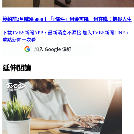
簽約前2月喊漲5000！「1條件」租金可降 租客嘆：懷疑人生
下載TVBS新聞APP，最新消息不漏接
加入TVBS新聞LINE，
重點新聞一次看
延伸閱讀