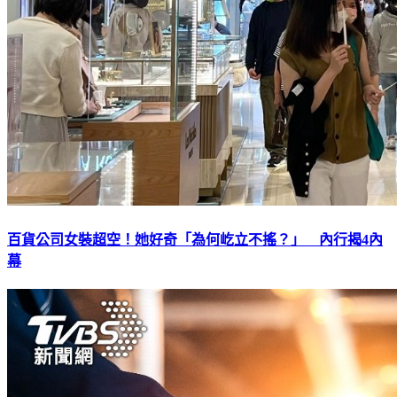
百貨公司女裝超空！她好奇「為何屹立不搖？」 內行揭4內
幕