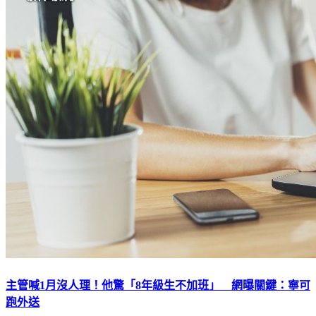
主管喊1月沒人理！他驚「8年級生不加班」 網曝關鍵：寧可
跑外送