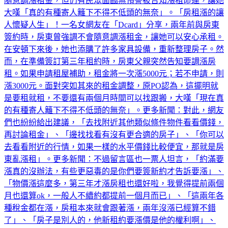
隨意調漲租金，但仍有民眾面臨無預警被告知漲租命運，讓她
大嘆「真的有種寄人籬下不得不低頭的無奈」。「房租漲的讓
人懷疑人生」！一名女網友在「Dcard」分享，兩年前與房東
簽約時，房東曾強調不會隨意調漲租金，讓她可以安心承租。
在安頓下來後，她也添購了許多家具設備，重新整理房子。然
而，在準備簽訂第三年租約時，房東父親突然告知要調漲房
租。如果申請租屋補助，租金將一次漲5000元；若不申請，則
漲3000元。面對突如其來的租金調整，原PO認為，這擺明就
是要租就租，不要還有兩個月時間可以找跟搬，大嘆「現在真
的有種寄人籬下不得不低頭的無奈」。更多新聞：對此，網友
們也紛紛給出建議，「去找附近其他類似條件物件看看價錢，
再討論租金」、「邊找找看有沒有更合適的房子」、「你可以
去看看附近的行情，如果一樣的水平價錢比較便宜，那就是房
東亂漲租」。更多新聞：不過留言區也一票人坦言，「約滿要
漲真的沒辦法，有些更惡毒的是你們要簽新約才告訴要漲」、
「物價漲這麼多，第三年才漲房租也還好啦，我覺得提前兩個
月也還算ok，一般人不續約都提前一個月而已」、「這兩年各
種稅金都在漲，房租本來就會跟著漲，兩年沒漲已經算不錯
了」、「房子是別人的，他新租約要漲價是他的權利啊」、