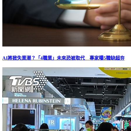
AI將掀失業潮？「4職業」未來恐被取代 專家曝5職缺超夯