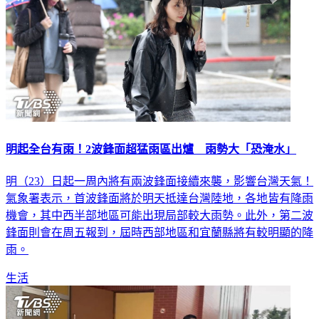
明起全台有雨！2波鋒面超猛雨區出爐 雨勢大「恐淹水」
明（23）日起一周內將有兩波鋒面接續來襲，影響台灣天氣！
氣象署表示，首波鋒面將於明天抵達台灣陸地，各地皆有降雨
機會，其中西半部地區可能出現局部較大雨勢。此外，第二波
鋒面則會在周五報到，屆時西部地區和宜蘭縣將有較明顯的降
雨。
生活