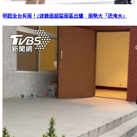
明起全台有雨！2波鋒面超猛雨區出爐 雨勢大「恐淹水」