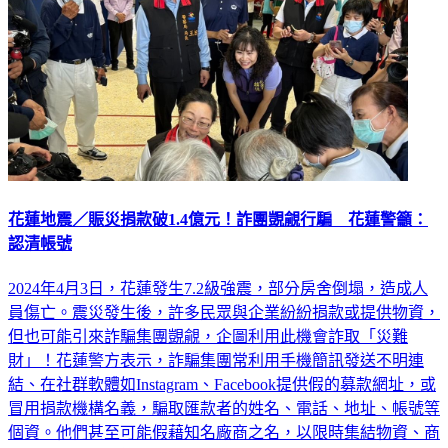
花蓮地震／賑災捐款破1.4億元！詐團覬覦行騙 花蓮警籲：
認清帳號
2024年4月3日，花蓮發生7.2級強震，部分房舍倒塌，造成人
員傷亡。震災發生後，許多民眾與企業紛紛捐款或提供物資，
但也可能引來詐騙集團覬覦，企圖利用此機會詐取「災難
財」！花蓮警方表示，詐騙集團常利用手機簡訊發送不明連
結、在社群軟體如Instagram、Facebook提供假的募款網址，或
冒用捐款機構名義，騙取匯款者的姓名、電話、地址、帳號等
個資。他們甚至可能假藉知名廠商之名，以限時集結物資、商