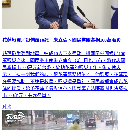
花蓮地震／災情釀10死 朱立倫、國民黨團各捐100萬賑災
花蓮發生強烈地震，造成10人不幸罹難，繼國民黨團捐出100
萬賑災之後，國民黨主席朱立倫今（4）日也宣布，將代表國
民黨捐出100萬元新台幣，協助花蓮的賑災工作。朱立倫表
示，「這一刻我們的心，跟花蓮緊緊相依。」他強調，花蓮現
在需要協助，不論是救援、賑災還是重建，國民黨都會成為花
蓮的後盾，給予花蓮勇氣與信心。國民黨立法院黨團也決議捐
出100萬元，共襄盛舉。
政治