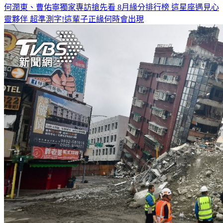
何潤東、曹佑寧獨家專訪搶先看
8月緣分排行榜 這星座遇見心
靈夥伴
超準測字!這輩子正緣何時會出現