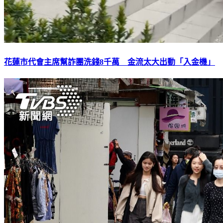
花蓮市代會主席幫詐團洗錢8千萬 金流太大出動「入金機」