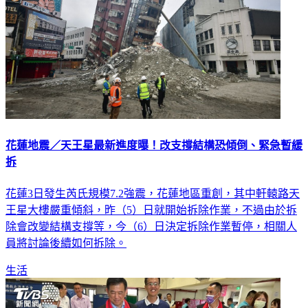
花蓮地震／天王星最新進度曝！改支撐結構恐傾倒、緊急暫緩
拆
花蓮3日發生芮氏規模7.2強震，花蓮地區重創，其中軒轅路天
王星大樓嚴重傾斜，昨（5）日就開始拆除作業，不過由於拆
除會改變結構支撐等，今（6）日決定拆除作業暫停，相關人
員將討論後續如何拆除。
生活