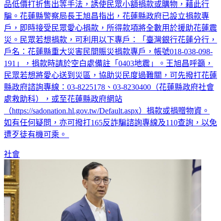
品低價打折售出等手法，誘使民眾小額捐款或購物，藉此行
騙。花蓮縣警察局長王旭昌指出，花蓮縣政府已設立捐款專
戶，即時接受民眾愛心捐款，所得款項將全數用於援助花蓮震
災。民眾若想捐款，可利用以下專戶：「臺灣銀行花蓮分行，
戶名：花蓮縣重大災害民間賑災捐款專戶，帳號018-038-098-
191」，捐款時請於空白處備註「0403地震」。王旭昌呼籲，
民眾若想將愛心送到災區，協助災民度過難關，可先撥打花蓮
縣政府諮詢專線：03-8225178、03-8230400（花蓮縣政府社會
處救助科），或至花蓮縣政府網站
（https://sadonation.hl.gov.tw/Default.aspx）捐款或捐贈物資。
如有任何疑問，亦可撥打165反詐騙諮詢專線及110查詢，以免
遭歹徒有機可乘。
社會