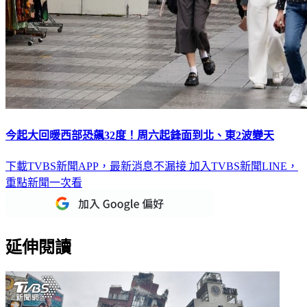
今起大回暖西部恐飆32度！周六起鋒面到北、東2波變天
下載TVBS新聞APP，最新消息不漏接
加入TVBS新聞LINE，
重點新聞一次看
延伸閱讀