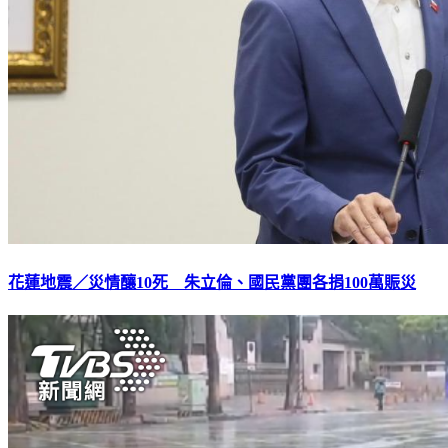
花蓮地震／災情釀10死 朱立倫、國民黨團各捐100萬賑災