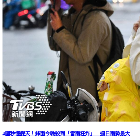
4圖秒懂變天！鋒面今晚殺到「雷雨狂炸」 週日雨勢最大