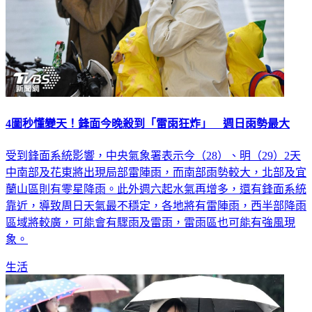
4圖秒懂變天！鋒面今晚殺到「雷雨狂炸」 週日雨勢最大
受到鋒面系統影響，中央氣象署表示今（28）、明（29）2天
中南部及花東將出現局部雷陣雨，而南部雨勢較大，北部及宜
蘭山區則有零星降雨。此外週六起水氣再增多，還有鋒面系統
靠近，導致周日天氣最不穩定，各地將有雷陣雨，西半部降雨
區域將較廣，可能會有驟雨及雷雨，雷雨區也可能有強風現
象。
生活