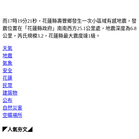
而17時19分21秒，花蓮縣壽豐鄉發生一次小區域有感地震，發
震位置在「花蓮縣政府」南南西方25.1公里處，地震深度為6.8
公里，芮氏規模3.2，花蓮縣最大震度達1級。
天氣
地震
氣象
安全
花蓮
民眾
建築物
公布
自然災害
空曠場所
◤人氣夯文◢