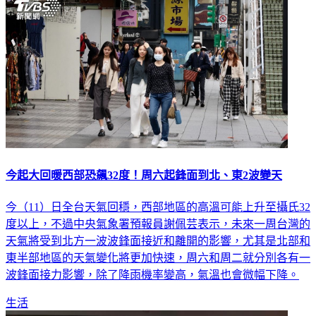
今起大回暖西部恐飆32度！周六起鋒面到北、東2波變天
今（11）日全台天氣回穩，西部地區的高溫可能上升至攝氏32
度以上，不過中央氣象署預報員謝佩芸表示，未來一周台灣的
天氣將受到北方一波波鋒面接近和離開的影響，尤其是北部和
東半部地區的天氣變化將更加快速，周六和周二就分別各有一
波鋒面接力影響，除了降雨機率變高，氣溫也會微幅下降。
生活