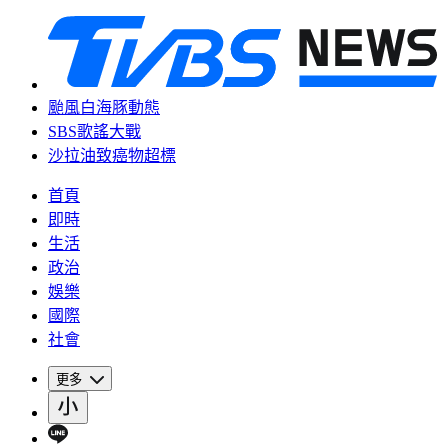
颱風白海豚動態
SBS歌謠大戰
沙拉油致癌物超標
首頁
即時
生活
政治
娛樂
國際
社會
更多