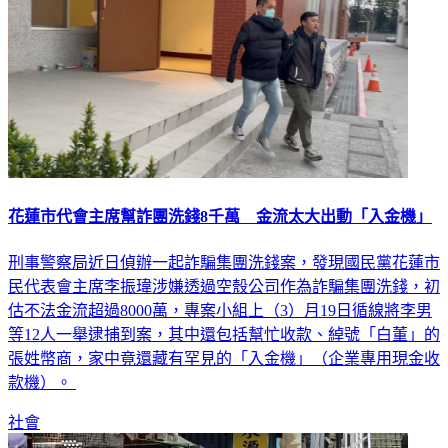
花蓮市代會主席幫詐團洗錢8千萬 金流太大出動「入金機」
刑事警察局近日偵辦一起詐騙集團洗錢案，發現國民黨花蓮市
民代表會主席李振瑋涉嫌透過空殼公司作為詐騙集團洗錢，初
估不法金流超過8000萬，專案小組上（3）月19日循線將李男
等12人一舉逮捕到案，其中還包括幫忙收款、綽號「白董」的
張姓幣商，家中竟還藏有罕見的「入金機」（企業專用現金收
款機）。
社會