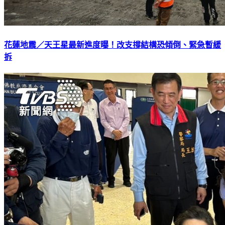
花蓮地震／天王星最新進度曝！改支撐結構恐傾倒、緊急暫緩
拆