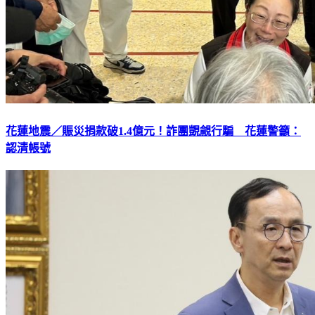
花蓮地震／賑災捐款破1.4億元！詐團覬覦行騙 花蓮警籲：
認清帳號