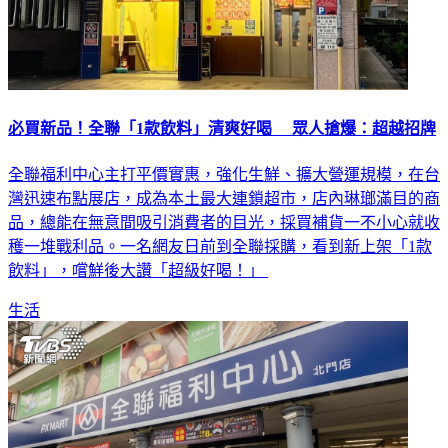
必買新品！全聯「1款飲料」清爽好喝 眾人搶爆：超越招牌
全聯福利中心主打平價實惠，強化生鮮、擴大營運規模，在台
灣迅速布點展店，成為本土最大連鎖超市，店內琳瑯滿目的商
品，總能在無意間吸引消費者的目光，採買補貨一不小心就收
穫一堆戰利品。一名網友日前到全聯採購，看到新上架「1款
飲料」，嚐鮮後大讚「超級好喝！」
生活