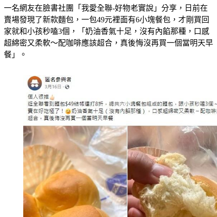
一名網友在臉書社團「我愛全聯-好物老實說」分享，日前在
賣場發現了新款麵包，一包49元裡面有6小塊餐包，才剛買回
家就和小孩秒嗑3個，「奶油香氣十足，沒有內餡那種，口感
超綿密又柔軟～配咖啡應該超合，真後悔沒再買一個當明天早
餐」。