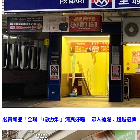
必買新品！全聯「1款飲料」清爽好喝 眾人搶爆：超越招牌