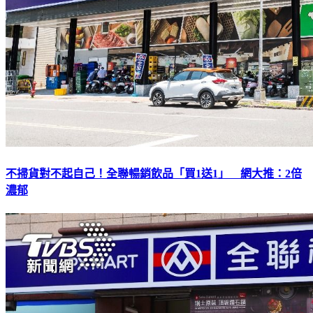
不掃貨對不起自己！全聯暢銷飲品「買1送1」 網大推：2倍
濃郁