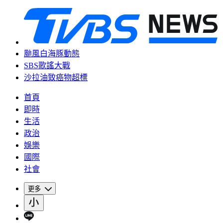
颱風白海豚動態
SBS歌謠大戰
沙拉油致癌物超標
首頁
即時
生活
政治
娛樂
國際
社會
更多