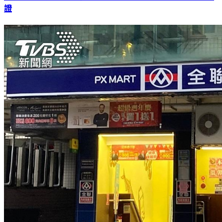
全聯1新品蛋糕上架！他一吃大讚「鬆軟不死甜」 老饕也認
證