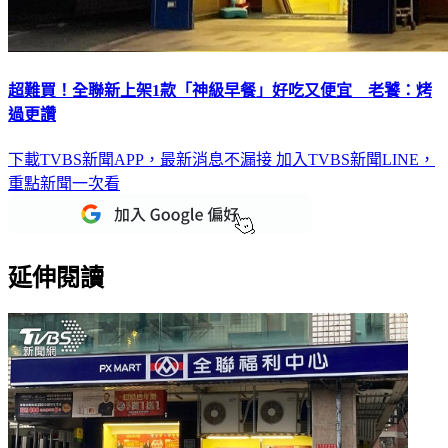
超難買！全聯新上架1款「神級早餐」好吃又便宜 老饕：烤
過更讚
下載TVBS新聞APP，最新消息不漏接
加入TVBS新聞LINE，
重點新聞一次看
延伸閱讀