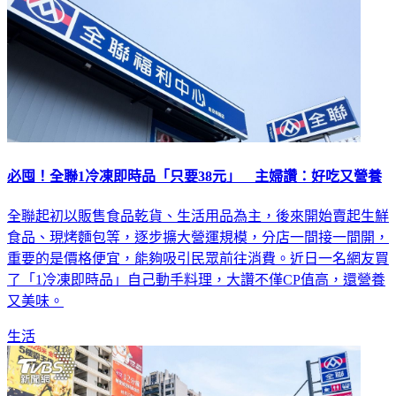
必囤！全聯1冷凍即時品「只要38元」 主婦讚：好吃又營養
全聯起初以販售食品乾貨、生活用品為主，後來開始賣起生鮮
食品、現烤麵包等，逐步擴大營運規模，分店一間接一間開，
重要的是價格便宜，能夠吸引民眾前往消費。近日一名網友買
了「1冷凍即時品」自己動手料理，大讚不僅CP值高，還營養
又美味。
生活