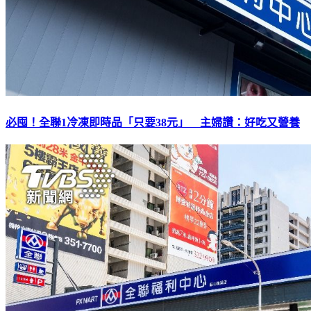
必囤！全聯1冷凍即時品「只要38元」 主婦讚：好吃又營養