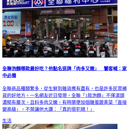
全聯泡麵哪款最好吃？他點名這牌「肉多又嫩」 饕客喊：家
中必備
全聯商品種類繁多，從生鮮到雜貨應有盡有，也是許多民眾補
貨的好地方。一名網友近日發現，全聯「1款泡麵」不僅湯頭
濃郁有層次，且料多肉又嫩，有時隨便加個雞蛋跟青菜「直接
變高級」，不禁讓他大讚：「真的很犯規！」
生活