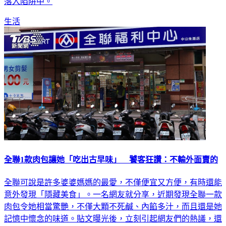
元，弄清楚原因，才知道原來是包裝條碼惹的禍，就連店員也
落入陷阱中。
生活
全聯1款肉包讓她「吃出古早味」 饕客狂讚：不輸外面賣的
全聯可說是許多婆婆媽媽的最愛，不僅便宜又方便，有時還能
意外發現「隱藏美食」。一名網友就分享，近期發現全聯一款
肉包令她相當驚艷，不僅大顆不死鹹、內餡多汁，而且還是她