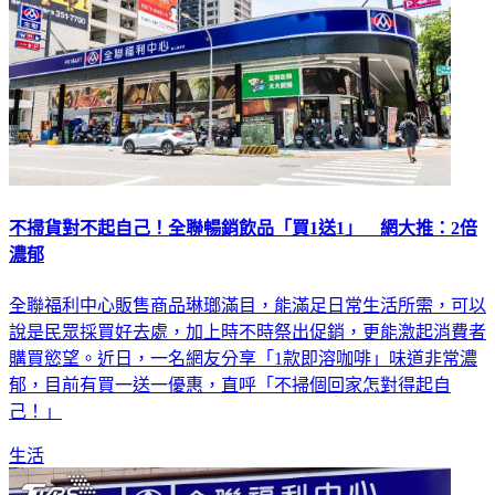
不掃貨對不起自己！全聯暢銷飲品「買1送1」 網大推：2倍
濃郁
全聯福利中心販售商品琳瑯滿目，能滿足日常生活所需，可以
說是民眾採買好去處，加上時不時祭出促銷，更能激起消費者
購買慾望。近日，一名網友分享「1款即溶咖啡」味道非常濃
郁，目前有買一送一優惠，直呼「不掃個回家怎對得起自
己！」
生活