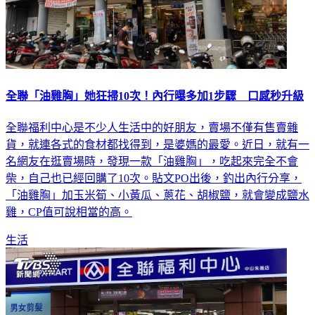
全聯「油雞胸」她狂掃10次！內行曝多加1步驟 口感秒升級
全聯福利中心是不少人生活中的好朋友，賣場不僅有售賣雜
貨，就連各式的食材都找得到，是婆媽的最愛。近日，就有一
名網友在逛賣場時，發現一款「油雞胸」，吃起來完全不會
柴，自己也已經回購了10次。貼文PO出後，釣出內行分享，
「油雞胸」加玉米筍、小黃瓜、蔥花、胡椒鹽，就會變成鹽水
雞，CP值可說相當的高。
生活