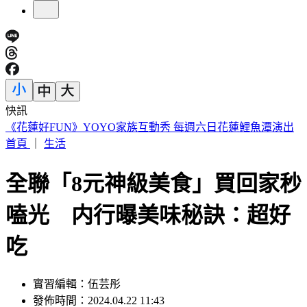
快訊
小草支持度流失5%全跑去民進黨？ 民眾黨周榆修：沒這感
覺
首頁
｜
生活
全聯「8元神級美食」買回家秒
嗑光 内行曝美味秘訣：超好
吃
實習編輯：伍芸彤