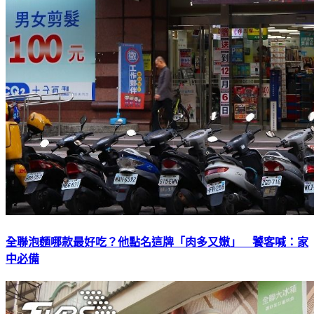
全聯泡麵哪款最好吃？他點名這牌「肉多又嫩」 饕客喊：家
中必備