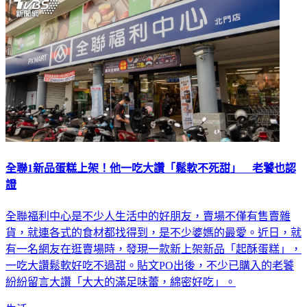
全聯1新品蛋糕上架！他一吃大讚「鬆軟不死甜」 老饕也認
證
全聯福利中心是不少人生活中的好朋友，賣場不僅有售賣雜
貨，就連各式的食材都找得到，是不少婆媽的最愛。近日，就
有一名網友在逛賣場時，發現一款新上架新品「起酥蛋糕」，
一吃大讚鬆軟好吃不過甜。貼文PO出後，不少已購入的老饕
紛紛留言大讚「大大的滿足味蕾，綿密好吃」。