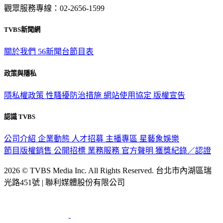
意見反映：service@tvbs.com.tw
觀眾服務專線：02-2656-1599
TVBS新聞網
關於我們
56新聞台節目表
政策與隱私
隱私權政策
性騷擾防治措施
網站使用協定
版權宣告
認識 TVBS
公司介紹
企業動態
人才招募
主播專區
星藝象娛樂
節目版權銷售
公開招標
業務服務
官方聲明
獲獎紀錄／認證
2026 © TVBS Media Inc. All Rights Reserved. 台北市內湖區瑞
光路451號 | 聯利媒體股份有限公司