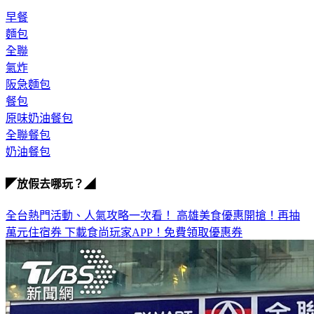
早餐
麵包
全聯
氣炸
阪急麵包
餐包
原味奶油餐包
全聯餐包
奶油餐包
◤放假去哪玩？◢
全台熱門活動、人氣攻略一次看！
高雄美食優惠開搶！再抽
萬元住宿券
下載食尚玩家APP！免費領取優惠券