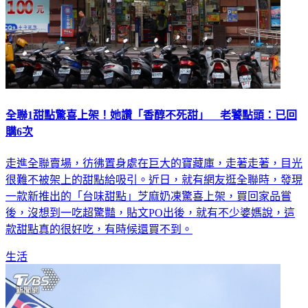
全聯1甜點驚喜上架！她讚「香醇不死甜」 老饕點頭：已回
購6次
走進全聯賣場，彷彿置身處在巨大的寶藏庫，走著走著，目光
很難不被架上的甜點給吸引。近日，就有網友逛全聯時，發現
一款新推出的「台味甜點」芝麻奶凍驚喜上架，買回家品嘗
後，沒想到一吃超驚豔，貼文PO出後，就有不少婆媽說，這
款甜點真的很好吃，有時候還買不到。
生活