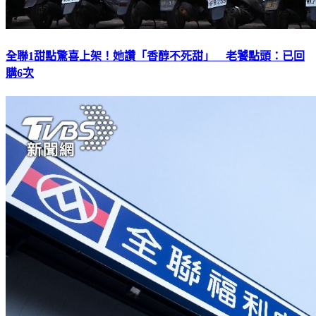
全聯1甜點驚喜上架！她讚「香醇不死甜」 老饕點頭：已回
購6次