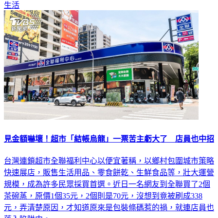
生活
見金額嚇壞！超市「結帳烏龍」一票苦主虧大了 店員也中招
台灣連鎖超市全聯福利中心以便宜著稱，以鄉村包圍城市策略
快速展店，販售生活用品、零食餅乾、生鮮食品等，壯大運營
規模，成為許多民眾採買首選。近日一名網友到全聯買了2個
茶碗蒸，原價1個35元，2個則是70元，沒想到竟被刷成338