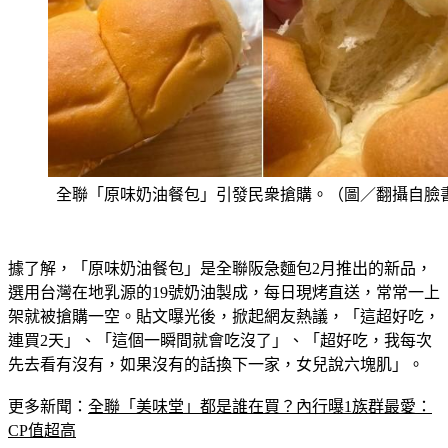
全聯「原味奶油餐包」引發民衆搶購。（圖／翻攝自臉
據了解，「原味奶油餐包」是全聯阪急麵包2月推出的新品，
選用台灣在地乳源的19號奶油製成，每日現烤直送，常常一上
架就被搶購一空。貼文曝光後，掀起網友熱議，「這超好吃，
連買2天」、「這個一瞬間就會吃沒了」、「超好吃，我每次
先去看有沒有，如果沒有的話換下一家，女兒說六塊肌」。
更多新聞：
全聯「美味堂」都是誰在買？內行曝1族群最愛：