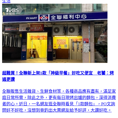
生活
超難買！全聯新上架1款「神級早餐」好吃又便宜 老饕：烤
過更讚
全聯販售生活雜貨、生鮮食材等，各種商品應有盡有，滿足家
庭日常所需，除此之外，更有每日現烤出爐的麵包，深得消費
者的心。近日，一名網友逛全聯時看見「1款麵包」，PO文詢
問好不好吃，沒想到竟釣出大票網友給予好評，大讚好吃。