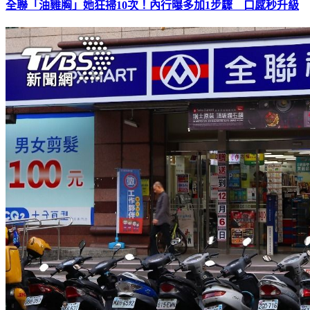
全聯「油雞胸」她狂掃10次！內行曝多加1步驟 口感秒升級