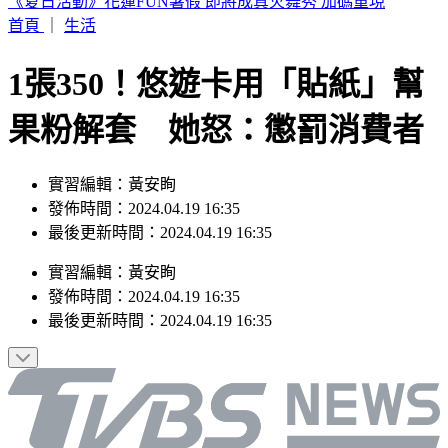
《半澤直樹》男星及川光博驚喜宣布再婚！妻子懷孕升格當爸
首頁
｜
生活
1張350！悠遊卡用「貼紙」幫
果粉解套 她怒：懲罰消費者
實習編輯：黃安眴
發佈時間：2024.04.19 16:35
最後更新時間：2024.04.19 16:35
實習編輯
：
黃安眴
發佈時間：
2024.04.19 16:35
最後更新時間：
2024.04.19 16:35