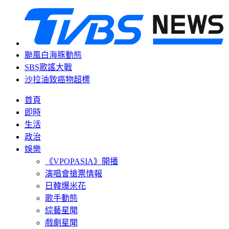
颱風白海豚動態
SBS歌謠大戰
沙拉油致癌物超標
首頁
即時
生活
政治
娛樂
《VPOPASIA》開播
演唱會搶票情報
日韓爆米花
歌手動態
綜藝星聞
戲劇星聞