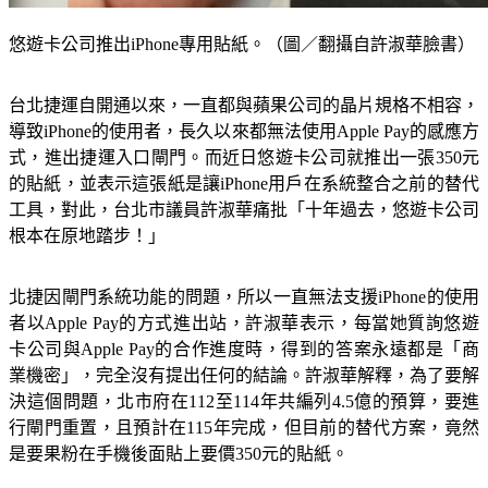
悠遊卡公司推出iPhone專用貼紙。（圖／翻攝自許淑華臉書）
台北捷運自開通以來，一直都與蘋果公司的晶片規格不相容，
導致iPhone的使用者，長久以來都無法使用Apple Pay的感應方
式，進出捷運入口閘門。而近日悠遊卡公司就推出一張350元
的貼紙，並表示這張紙是讓iPhone用戶在系統整合之前的替代
工具，對此，台北市議員許淑華痛批「十年過去，悠遊卡公司
根本在原地踏步！」
北捷因閘門系統功能的問題，所以一直無法支援iPhone的使用
者以Apple Pay的方式進出站，許淑華表示，每當她質詢悠遊
卡公司與Apple Pay的合作進度時，得到的答案永遠都是「商
業機密」，完全沒有提出任何的結論。許淑華解釋，為了要解
決這個問題，北市府在112至114年共編列4.5億的預算，要進
行閘門重置，且預計在115年完成，但目前的替代方案，竟然
是要果粉在手機後面貼上要價350元的貼紙。