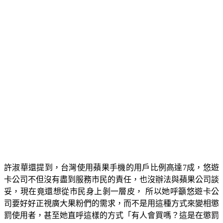
許淑華還提到，台灣使用蘋果手機的用戶比例高達7成，悠遊
卡公司不但沒有盡到服務市民的責任，也沒辦法與蘋果公司談
妥，現在竟還想從市民身上剝一層皮， 所以她呼籲悠遊卡公
司要好好正視廣大果粉們的需求，而不是用這種方式來變相懲
罰使用者，甚至她直呼這樣的方式「有人會買嗎？這是在懲罰