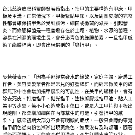
台北慈濟皮膚科醫師吳若薇指出，指甲的主要構造有甲床、甲
板及甲溝，正常情況下，甲板緊貼甲床，以及周圍皮膚的完整
性都會確保指甲免於受到髒污、細菌或黴菌的滋長，引起發
炎。而綠膿桿菌是一種普遍存在於土壤、植物、水源的菌種，
容易在潮濕的環境生長，會分泌青色的綠膿菌素，一旦指甲感
染了綠膿桿菌，即會出現俗稱的「綠指甲」。
吳若薇表示：「因為手部經常碰水的緣故，家庭主婦、廚房工
作者、美容美髮業者都是常見的好發族群，而經常做美甲的族
群無形中也會增加指甲感染的可能性，在美甲的過程中，會有
除去死皮、打磨指甲、拋光指甲、塗抹凝膠或指甲油、貼人工
美甲等步驟，若不小心造成指甲傷口，或是人工甲片與甲板出
現縫隙，都會增加細菌在內部孳生的可能，引發指甲的感
染。」感染初期大部分不會有明顯的症狀，一般只會隱約察覺
指甲顏色從肉粉色漸漸出現黃綠色，如果沒有及時處理，隨著
感染面積擴大，可能會合併甲溝炎，產生紅腫疼痛等症狀。