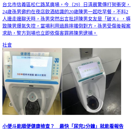
24歲孫男邀約在夜店飲酒結識的20歲陳男一起吃早餐，不料2
人邊走邊聊天時，孫男突然出言批評陳男女友是「破Ｘ」，導
致陳男爆氣失控，當場利用過肩摔撂倒對方，孫男受傷後報案
求助，警方到場也立即依傷害罪將陳男逮捕。
社會
小便斗能順便健康檢查？ 最快「尿完2分鐘」就能看報告
中國湖南長沙市的購物中心近日出現令民眾相當好奇的「健康