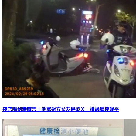
夜店喝到變麻吉！他罵對方女友是破Ｘ 遭過肩摔躺平