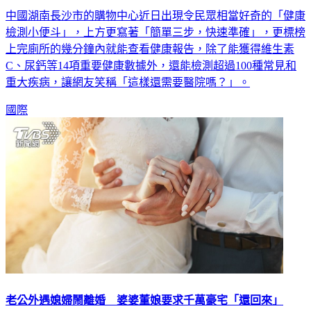
檢測小便斗」，上方更寫著「簡單三步，快速準確」，更標榜
上完廁所的幾分鐘內就能查看健康報告，除了能獲得維生素
C、尿鈣等14項重要健康數據外，還能檢測超過100種常見和
重大疾病，讓網友笑稱「這樣還需要醫院嗎？」。
國際
老公外遇媳婦鬧離婚 婆婆董娘要求千萬豪宅「還回來」