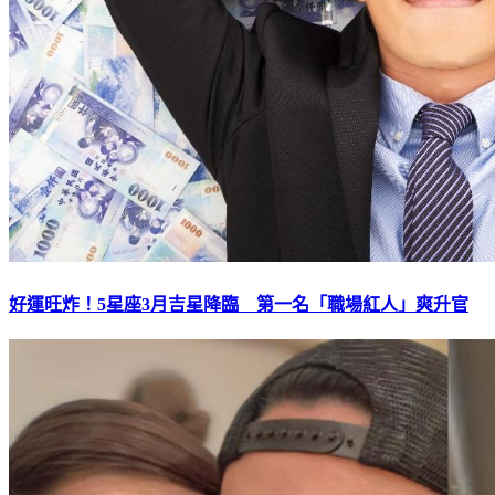
好運旺炸！5星座3月吉星降臨 第一名「職場紅人」爽升官