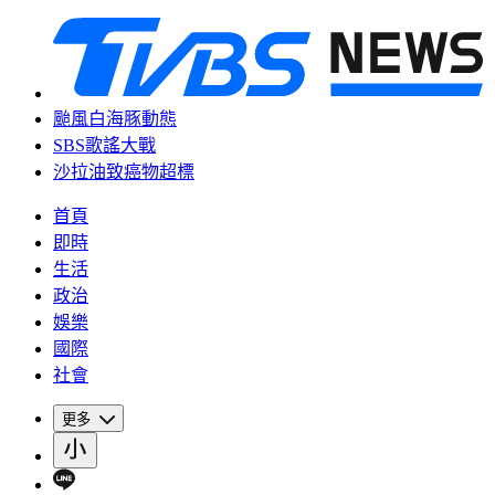
颱風白海豚動態
SBS歌謠大戰
沙拉油致癌物超標
首頁
即時
生活
政治
娛樂
國際
社會
更多