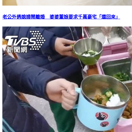
老公外遇媳婦鬧離婚 婆婆董娘要求千萬豪宅「還回來」