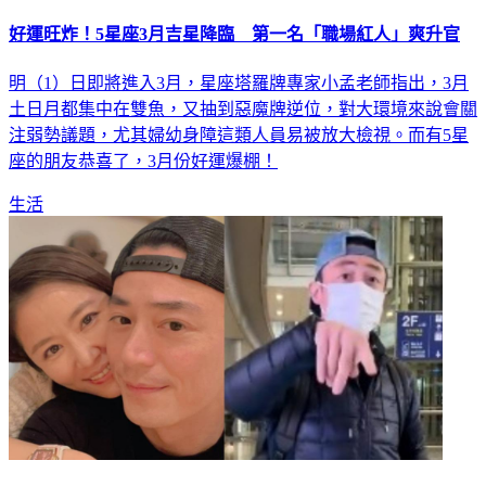
好運旺炸！5星座3月吉星降臨 第一名「職場紅人」爽升官
明（1）日即將進入3月，星座塔羅牌專家小孟老師指出，3月
土日月都集中在雙魚，又抽到惡魔牌逆位，對大環境來說會關
注弱勢議題，尤其婦幼身障這類人員易被放大檢視。而有5星
座的朋友恭喜了，3月份好運爆棚！
生活
霍建華現身機場遭圍堵！霸氣喊「不要跟著我」代拍嚇到後退