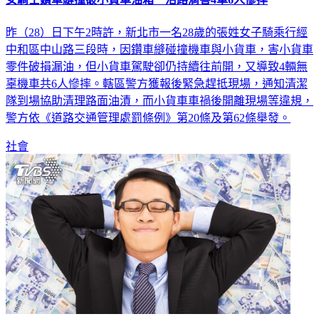
昨（28）日下午2時許，新北市一名28歲的張姓女子騎乘行經
中和區中山路三段時，因鑽車縫碰撞機車與小貨車，害小貨車
零件破損漏油，但小貨車駕駛卻仍持續往前開，又導致4輛無
辜機車共6人慘摔。轄區警方獲報後緊急趕抵現場，通知清潔
隊到場協助清理路面油漬，而小貨車車禍後開離現場等違規，
警方依《道路交通管理處罰條例》第20條及第62條舉發。
社會