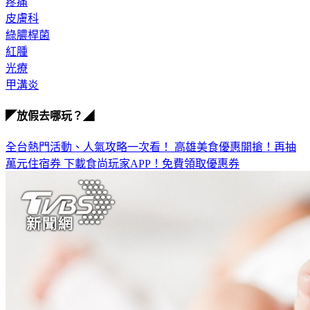
皮膚科
綠膿桿菌
紅腫
光療
甲溝炎
◤放假去哪玩？◢
全台熱門活動、人氣攻略一次看！
高雄美食優惠開搶！再抽
萬元住宿券
下載食尚玩家APP！免費領取優惠券