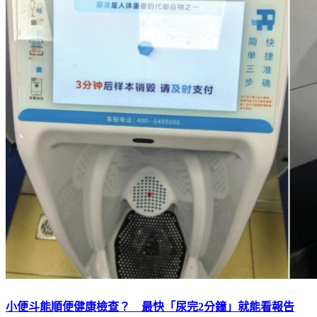
小便斗能順便健康檢查？ 最快「尿完2分鐘」就能看報告