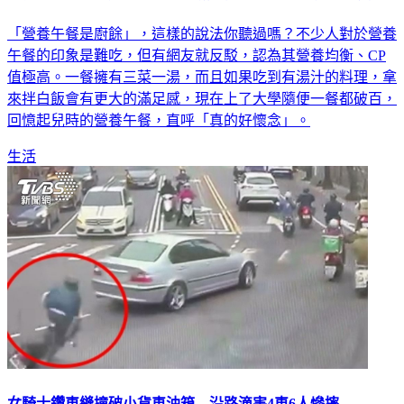
「營養午餐是廚餘」，這樣的說法你聽過嗎？不少人對於營養
午餐的印象是難吃，但有網友就反駁，認為其營養均衡、CP
值極高。一餐擁有三菜一湯，而且如果吃到有湯汁的料理，拿
來拌白飯會有更大的滿足感，現在上了大學隨便一餐都破百，
回憶起兒時的營養午餐，直呼「真的好懷念」。
生活
女騎士鑽車縫撞破小貨車油箱 沿路滴害4車6人慘摔