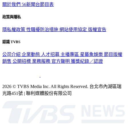
政策與隱私
隱私權政策
性騷擾防治措施
網站使用協定
版權宣告
認識 TVBS
公司介紹
企業動態
人才招募
主播專區
星藝象娛樂
節目版權
銷售
公開招標
業務服務
官方聲明
獲獎紀錄／認證
2026 © TVBS Media Inc. All Rights Reserved. 台北市內湖區瑞
光路451號 | 聯利媒體股份有限公司