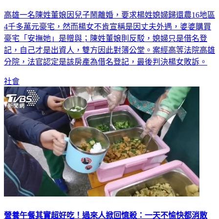
高雄一名陳姓董娘因兒子鬧離婚，要求楊姓媳婦歸還農16地區
4千多萬元豪宅，然而楊女不肯宣稱是因丈夫外遇，婆婆購買
豪宅「安撫她」是贈與；陳姓董娘則反駁，媳婦只是借名登
記，自己才是出資人，雙方因此對簿公堂。案經高等法院高雄
分院，法官認定是該房產為借名登記，最後判決楊女敗訴。
社會
營養午餐其實超好吃！過來人掀回憶殺：一天不愉快都消散