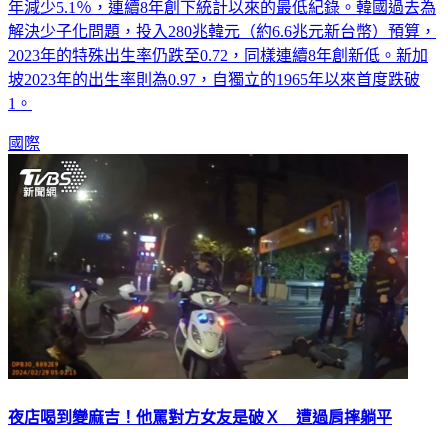
解決少子化問題，投入280兆韓元（約6.6兆元新台幣）預算，
2023年的特殊出生率仍跌至0.72，同樣連續8年創新低。新加
坡2023年的出生率則為0.97，自獨立的1965年以來首度跌破
1。
國際
夜店喝到變麻吉！他罵對方女友是破Ｘ 遭過肩摔躺平
台北市信義區松仁路某廣場，今（29）日清晨驚傳打架衝突，