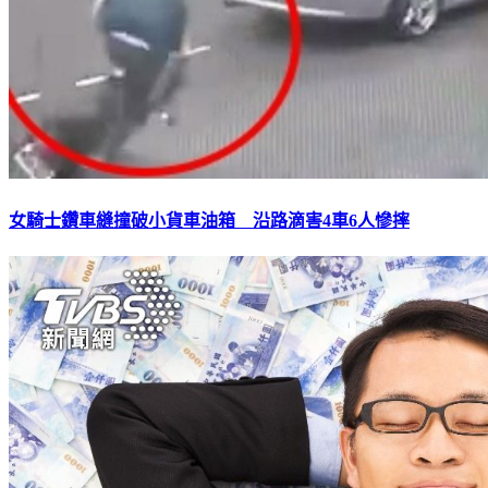
女騎士鑽車縫撞破小貨車油箱 沿路滴害4車6人慘摔