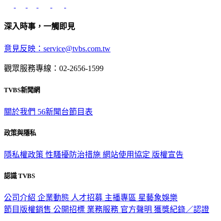
深入時事，一觸即見
意見反映：service@tvbs.com.tw
觀眾服務專線：02-2656-1599
TVBS新聞網
關於我們
56新聞台節目表
政策與隱私
隱私權政策
性騷擾防治措施
網站使用協定
版權宣告
認識 TVBS
公司介紹
企業動態
人才招募
主播專區
星藝象娛樂
節目版權銷售
公開招標
業務服務
官方聲明
獲獎紀錄／認證
2026 © TVBS Media Inc. All Rights Reserved. 台北市內湖區瑞