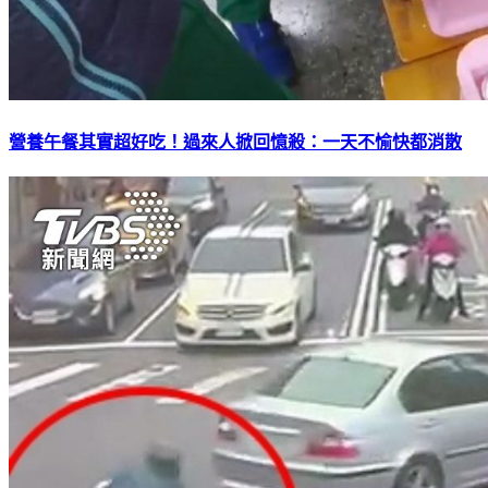
營養午餐其實超好吃！過來人掀回憶殺：一天不愉快都消散