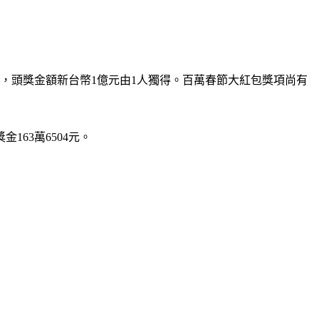
區開出，頭獎金額新台幣1億元由1人獨得。百萬春節大紅包獎項尚有
63萬6504元。