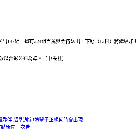
送出137組，還有223組百萬獎金待送出，下期（12日）將繼續
獎號以台彩公布為準。（中央社）
靈夥伴
超準測字!這輩子正緣何時會出現
，重點新聞一次看