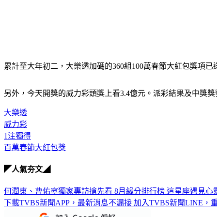
累計至大年初二，大樂透加碼的360組100萬春節大紅包獎項已
另外，今天開獎的威力彩頭獎上看3.4億元。派彩結果及中獎
大樂透
威力彩
1注獨得
百萬春節大紅包獎
◤人氣夯文◢
何潤東、曹佑寧獨家專訪搶先看
8月緣分排行榜 這星座遇見心
下載TVBS新聞APP，最新消息不漏接
加入TVBS新聞LINE