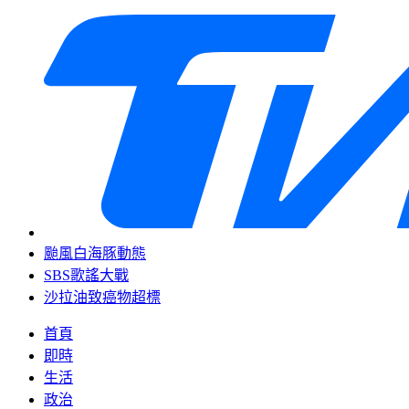
颱風白海豚動態
SBS歌謠大戰
沙拉油致癌物超標
首頁
即時
生活
政治