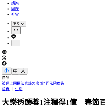
娛樂
國際
社會
更多
快訊
被選上國民法官該怎麼辦? 司法院廣告
首頁
｜
生活
大樂透頭獎1注獨得1億 春節百