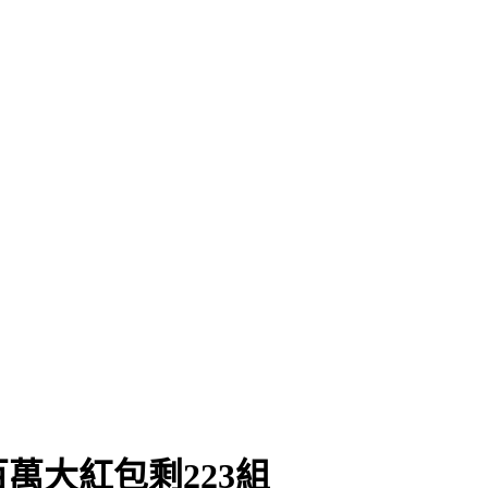
萬大紅包剩223組