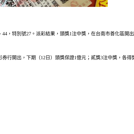
5、11、44，特別號27。派彩結果，頭獎1注中獎，在台南市善化
券行開出，下期（12日）頭獎保證1億元；貳獎3注中獎，各得獎金1