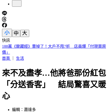
快訊
美股開盤／聯準會升息疑慮意外減緩！標普、那指「雙開高」
首頁
｜
生活
來不及盡孝…他將爸那份紅包
「分送香客」 結局驚喜又暖
心
編輯：蕭達多
發佈時間：2024.02.05 16:23