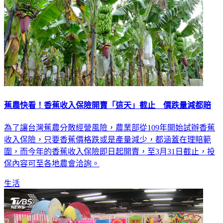
蕉農快看！香蕉收入保險開賣「這天」截止 價跌量減都賠
為了讓台灣蕉農分散經營風險，農業部從109年開始試辦香蕉
收入保險，只要香蕉價格跌或是產量減少，都涵蓋在理賠範
圍，而今年的香蕉收入保險即日起開賣，至3月31日截止，投
保內容可至各地農會洽詢。
生活