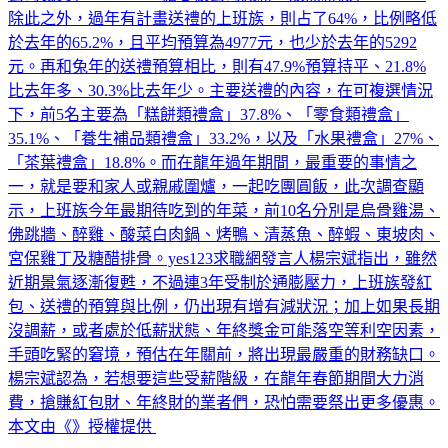
於去年的65.2%，且平均預算為4977元，也少於去年的5292
元。再和兔年的送禮預算相比，則有47.9%預算持平、21.8%
比去年多、30.3%比去年少。主要送禮的內容，在可複選情況
下，前5名主要為「糕餅類禮盒」37.8%、「零食類禮盒」
35.1%、「養生補品類禮盒」33.2%，以及「水果禮盒」27%、
「茶葉禮盒」18.8%。而在龍年過年期間，最重要的事情之
一，就是要和家人或親戚圍爐，一起吃團圓飯，此次調查顯
示，上班族今年最期待吃到的年菜，前10名分別是烏骨雞湯、
佛跳牆、醉雞、酸菜白肉鍋、烤鴨、清蒸魚、醉蝦、東坡肉、
宮保雞丁及糖醋排骨。yes123求職網發言人楊宗斌指出，雖然
近期景氣逐漸復甦，不過連3年受制於通膨壓力，上班族發紅
包、送禮的預算與比例，仍出現有增有減狀況；加上如果長期
沒調薪，或者處於低薪狀態、年終獎金可能落空等利空因素，
手頭吃緊的窘境，預估在年關前，將出現最嚴重的財務缺口。
楊宗斌認為，若想要這些受薪階級，在龍年春節期間大力消
費，搶賺紅包財、年終財的業者們，恐怕需要祭出更多優惠。
本文由《》授權提供
生活