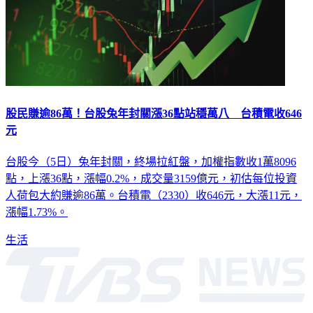
股民賺逾86萬！台股兔年封關漲36點站穩萬八 台積電收646
元
台股今（5日）兔年封關，終場拉紅盤，加權指數收1萬8096
點，上漲36點，漲幅0.2%，成交量3159億元，初估每位投資
人荷包大約賺逾86萬。台積電（2330）收646元，大漲11元，
漲幅1.73%。
生活