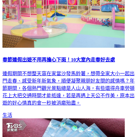
春節連假出遊不用再擔心下雨！10大室內走春好去處
連假期間不想整天窩在家當沙發馬鈴薯，想帶全家大小一起出
門走春、感受新年新氣象，順便凝聚親朋好友間的感情嗎？年
節期間，各個熱門觀光景點總是人山人海，有些還得舟車勞頓
花上大把交通時間才能抵達，若是再遇上天公不作美，原本出
遊的好心情真的會一秒被消磨殆盡。
生活