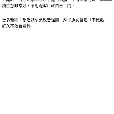
更多新聞：
想吃避孕藥改善經期！妹子遭女醫嗆「不檢點」：
好久不敢看婦科
原PO昨（4）日在臉書
社團
「匿名3公社」發文表示，他父親