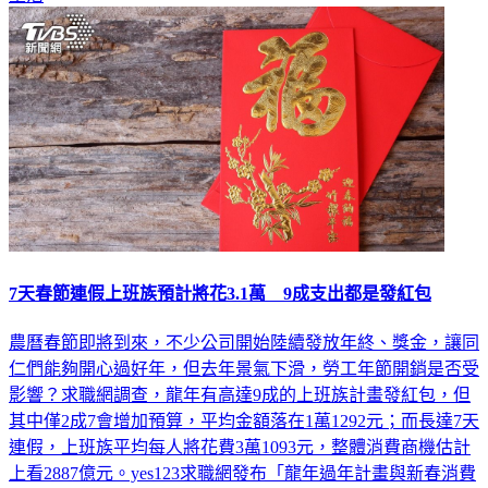
7天春節連假上班族預計將花3.1萬 9成支出都是發紅包
農曆春節即將到來，不少公司開始陸續發放年終、獎金，讓同
仁們能夠開心過好年，但去年景氣下滑，勞工年節開銷是否受
影響？求職網調查，龍年有高達9成的上班族計畫發紅包，但
其中僅2成7會增加預算，平均金額落在1萬1292元；而長達7天
連假，上班族平均每人將花費3萬1093元，整體消費商機估計
上看2887億元。yes123求職網發布「龍年過年計畫與新春消費
商機調查」，自2月8日起到2月14日，上班族針對長達7天的春