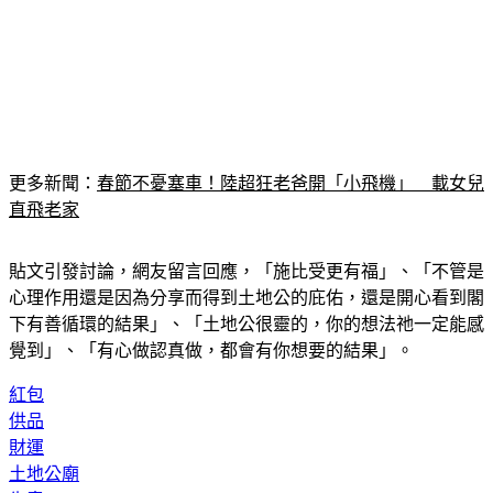
更多新聞：
春節不憂塞車！陸超狂老爸開「小飛機」　載女兒
直飛老家
貼文引發討論，網友留言回應，「施比受更有福」、「不管是
心理作用還是因為分享而得到土地公的庇佑，還是開心看到閣
下有善循環的結果」、「土地公很靈的，你的想法祂一定能感
覺到」、「有心做認真做，都會有你想要的結果」。
紅包
供品
財運
土地公廟
生意