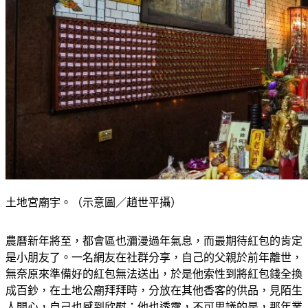
土地宮廟宇。（示意圖／趙世平攝）
農曆新年將至，都會區也瀰漫過年氣息，而最期待紅包的肯定
是小朋友了。一名網友在社群分享，自己的父親於前年離世，
無奈原來準備好的紅包無法送出，於是他索性到將紅包錢全換
成百鈔，在土地公廟拜拜時，分放在其他香客的供品，見陌生
人開心，自己也感到欣慰；他也透露，不可思議的是，那年業
務生意非常好，不用跑客戶就自己上門。