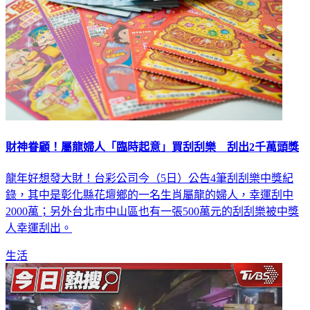
財神眷顧！屬龍婦人「臨時起意」買刮刮樂 刮出2千萬頭獎
龍年好想發大財！台彩公司今（5日）公告4筆刮刮樂中獎紀
錄，其中是彰化縣花壇鄉的一名生肖屬龍的婦人，幸運刮中
2000萬；另外台北市中山區也有一張500萬元的刮刮樂被中獎
人幸運刮出。
生活