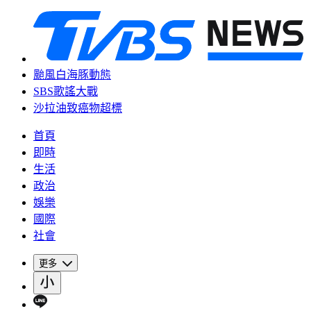
颱風白海豚動態
SBS歌謠大戰
沙拉油致癌物超標
首頁
即時
生活
政治
娛樂
國際
社會
更多