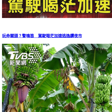
玩命關頭？警鳴笛 駕駛喝茫加速逃逸鑽夜市