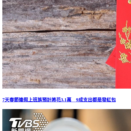
7天春節連假上班族預計將花3.1萬 9成支出都是發紅包