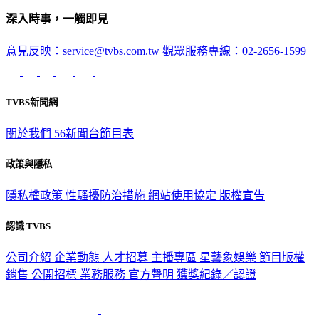
深入時事，一觸即見
意見反映：service@tvbs.com.tw
觀眾服務專線：02-2656-1599
TVBS新聞網
關於我們
56新聞台節目表
政策與隱私
隱私權政策
性騷擾防治措施
網站使用協定
版權宣告
認識 TVBS
公司介紹
企業動態
人才招募
主播專區
星藝象娛樂
節目版權
銷售
公開招標
業務服務
官方聲明
獲獎紀錄／認證