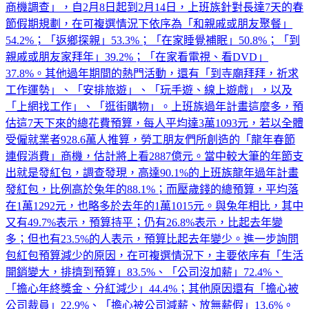
節假期規劃，在可複選情況下依序為「和親戚或朋友聚餐」
54.2%；「返鄉探親」53.3%；「在家睡覺補眠」50.8%；「到
親戚或朋友家拜年」39.2%；「在家看電視、看DVD」
37.8%。其他過年期間的熱門活動，還有「到寺廟拜拜，祈求
工作運勢」、「安排旅遊」、「玩手遊、線上遊戲」，以及
「上網找工作」、「逛街購物」。上班族過年計畫這麼多，預
估這7天下來的總花費預算，每人平均達3萬1093元，若以全體
受僱就業者928.6萬人推算，勞工朋友們所創造的「龍年春節
連假消費」商機，估計將上看2887億元。當中較大筆的年節支
出就是發紅包，調查發現，高達90.1%的上班族龍年過年計畫
發紅包，比例高於兔年的88.1%；而壓歲錢的總預算，平均落
在1萬1292元，也略多於去年的1萬1015元。與兔年相比，其中
又有49.7%表示，預算持平；仍有26.8%表示，比起去年變
多；但也有23.5%的人表示，預算比起去年變少。進一步詢問
包紅包預算減少的原因，在可複選情況下，主要依序有「生活
開銷變大，排擠到預算」83.5%、「公司沒加薪」72.4%、
「擔心年終獎金、分紅減少」44.4%；其他原因還有「擔心被
公司裁員」22.9%、「擔心被公司減薪、放無薪假」13.6%。
除此之外，過年有計畫送禮的上班族，則占了64%，比例略低