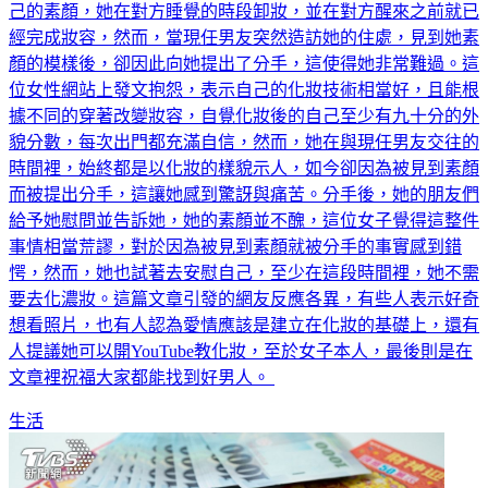
經完成妝容，然而，當現任男友突然造訪她的住處，見到她素
顏的模樣後，卻因此向她提出了分手，這使得她非常難過。這
位女性網站上發文抱怨，表示自己的化妝技術相當好，且能根
據不同的穿著改變妝容，自覺化妝後的自己至少有九十分的外
貌分數，每次出門都充滿自信，然而，她在與現任男友交往的
時間裡，始終都是以化妝的樣貌示人，如今卻因為被見到素顏
而被提出分手，這讓她感到驚訝與痛苦。分手後，她的朋友們
給予她慰問並告訴她，她的素顏並不醜，這位女子覺得這整件
事情相當荒謬，對於因為被見到素顏就被分手的事實感到錯
愕，然而，她也試著去安慰自己，至少在這段時間裡，她不需
要去化濃妝。這篇文章引發的網友反應各異，有些人表示好奇
想看照片，也有人認為愛情應該是建立在化妝的基礎上，還有
人提議她可以開YouTube教化妝，至於女子本人，最後則是在
文章裡祝福大家都能找到好男人。
生活