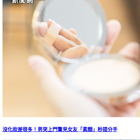
沒化妝差很多！男突上門驚見女友「素顏」秒提分手