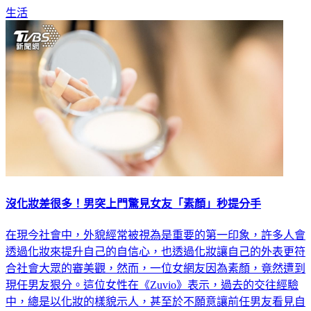
沒化妝差很多！男突上門驚見女友「素顏」秒提分手
在現今社會中，外貌經常被視為是重要的第一印象，許多人會
透過化妝來提升自己的自信心，也透過化妝讓自己的外表更符
合社會大眾的審美觀，然而，一位女網友因為素顏，竟然遭到
現任男友狠分。這位女性在《Zuvio》表示，過去的交往經驗
中，總是以化妝的樣貌示人，甚至於不願意讓前任男友看見自
己的素顏，她在對方睡覺的時段卸妝，並在對方醒來之前就已