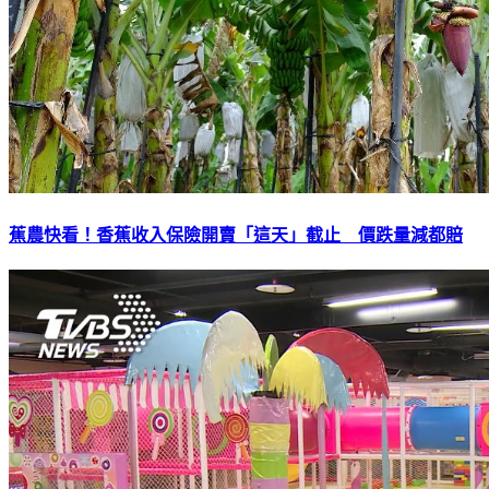
蕉農快看！香蕉收入保險開賣「這天」截止 價跌量減都賠