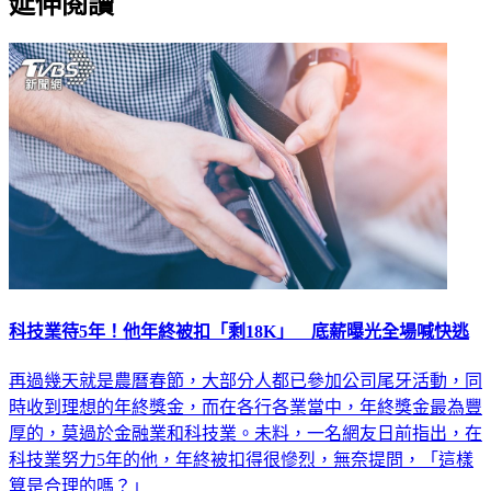
科技業待5年！他年終被扣「剩18K」 底薪曝光全場喊快逃
再過幾天就是農曆春節，大部分人都已參加公司尾牙活動，同
時收到理想的年終獎金，而在各行各業當中，年終獎金最為豐
厚的，莫過於金融業和科技業。未料，一名網友日前指出，在
科技業努力5年的他，年終被扣得很慘烈，無奈提問，「這樣
算是合理的嗎？」