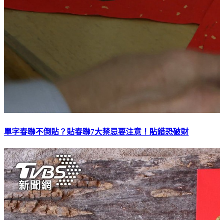
單字春聯不倒貼？貼春聯7大禁忌要注意！貼錯恐破財