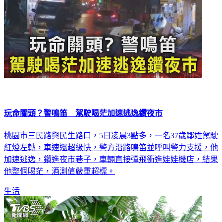
玩命關頭？警鳴笛 駕駛喝茫加速逃逸鑽夜市
桃園市三民路與民生路口，5日凌晨3點多，一名37歲鄒姓駕駛
紅燈左轉，車速還超級快，警方沿路鳴笛並呼叫警力支援，他
加速逃逸，鑽進夜市巷子，車輛直接彈飛衝進娃娃機店，結果
他整個喝茫，酒測值嚴重超標。
生活