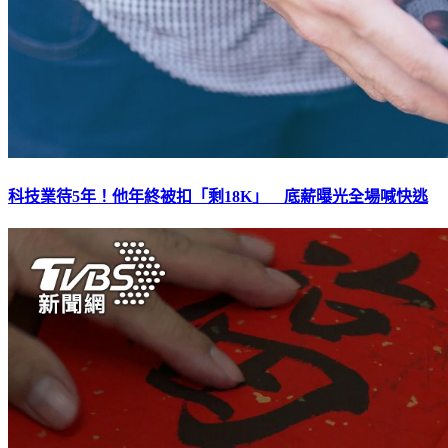
科技業待5年！他年終被扣「剩18K」 底薪曝光全場喊快逃