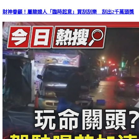
財神眷顧！屬龍婦人「臨時起意」買刮刮樂 刮出2千萬頭獎