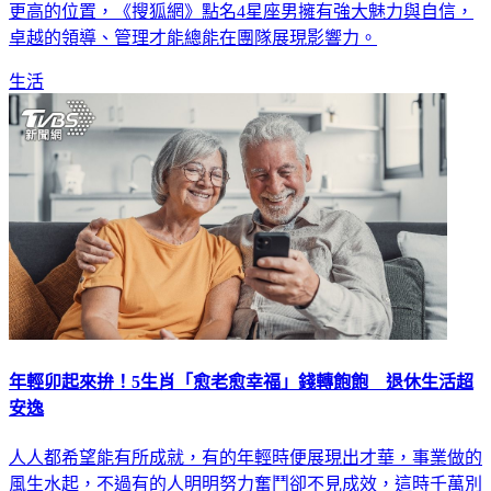
團隊取得亮眼表現，亦能有效協調及恰當安排各種資源，爬到
更高的位置，《搜狐網》點名4星座男擁有強大魅力與自信，
卓越的領導、管理才能總能在團隊展現影響力。
生活
年輕卯起來拚！5生肖「愈老愈幸福」錢轉飽飽 退休生活超
安逸
人人都希望能有所成就，有的年輕時便展現出才華，事業做的