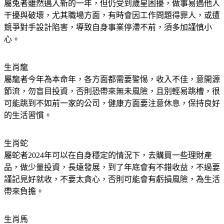
生肖兔
屬兔者雖然邁入新的一年，但仍受到歲星困擾，做事易遇他人
干擾與破壞，尤其職場方面，有時會因工作問題得罪人，或遭
競爭對手設計陷害，導致自身事業停滯不前，須多加謹慎小
心。
生肖龍
屬龍者今年為本命年，各方面都需要警惕，收入不佳，意開源
節流，勿盲目投資，否則恐帶來無未風險，且別輕易跳槽，很
可能跳到不如前一家的公司，健康方面要注意休息，保持良好
的生活習慣。
生肖蛇
屬蛇者2024年可以在自身穩定的情況下，去購買一些理財產
品，做少量投資，長遠發展，到了年底會有不錯收益，不過要
謹記見好就收，不要太貪心，否則可能會有虧損風險，為生活
帶來負擔。