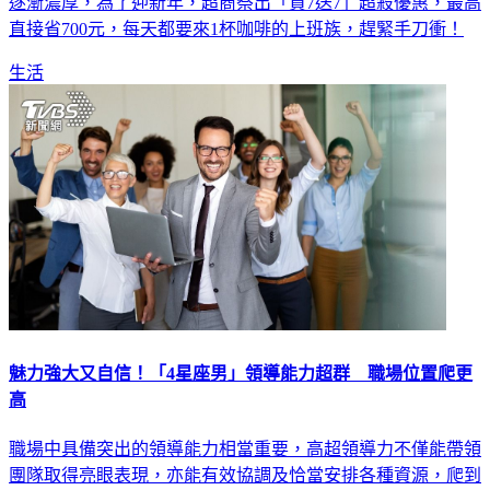
只有1天！邁入2月1日，意味著離春節愈來愈近了，過年氛圍
逐漸濃厚，為了迎新年，超商祭出「買7送7」超殺優惠，最高
直接省700元，每天都要來1杯咖啡的上班族，趕緊手刀衝！
生活
魅力強大又自信！「4星座男」領導能力超群 職場位置爬更
高
職場中具備突出的領導能力相當重要，高超領導力不僅能帶領