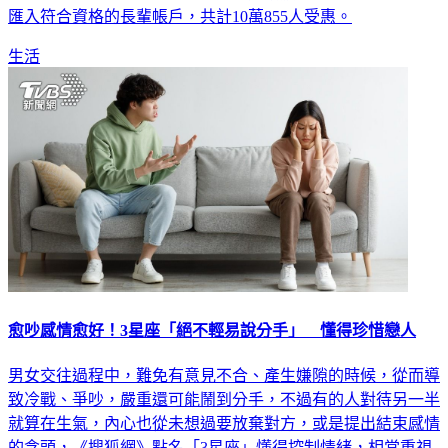
敬老禮金，春節禮金趕在年節前完成發放，今（23）日已全部
匯入符合資格的長輩帳戶，共計10萬855人受惠。
生活
愈吵感情愈好！3星座「絕不輕易說分手」 懂得珍惜戀人
男女交往過程中，難免有意見不合、產生嫌隙的時候，從而導
致冷戰、爭吵，嚴重還可能鬧到分手，不過有的人對待另一半
就算在生氣，內心也從未想過要放棄對方，或是提出結束感情