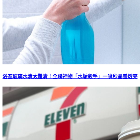
浴室玻璃水漬太難清！全聯神物「水垢殺手」一噴秒晶瑩透亮