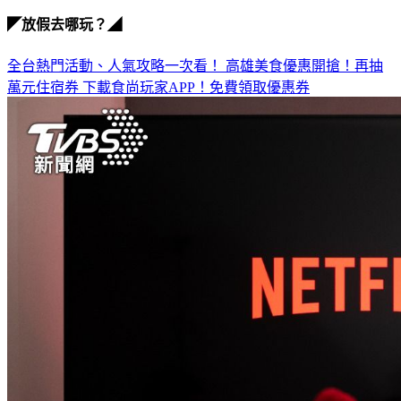
失財
◤放假去哪玩？◢
全台熱門活動、人氣攻略一次看！
高雄美食優惠開搶！再抽
萬元住宿券
下載食尚玩家APP！免費領取優惠券