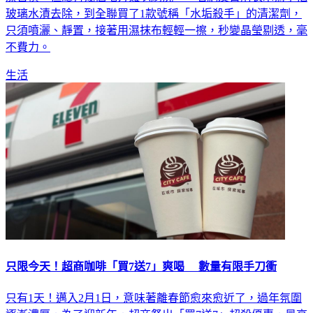
潔習慣，但總有幾個地方難以刷洗，一名網友日前表示為了把
玻璃水漬去除，到全聯買了1款號稱「水垢殺手」的清潔劑，
只須噴灑、靜置，接著用濕抹布輕輕一擦，秒變晶瑩剔透，毫
不費力。
生活
只限今天！超商咖啡「買7送7」爽喝 數量有限手刀衝