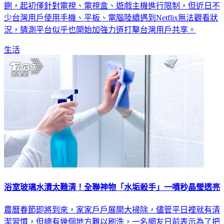
用，非同住者若想使用得額外付費，陸續對各國寄生帳號開
鍘，起初僅針對電視、電視盒、遊戲主機進行限制，但近日不
少台灣用戶使用手機、平板、電腦陸續遇到Netflix無法觀看狀
況，猜測平台似乎也開始加強力道打擊台灣用戶共享。
生活
浴室玻璃水漬太難清！全聯神物「水垢殺手」一噴秒晶瑩透亮
農曆春節即將到來，家家戶戶展開大掃除，儘管平日裡就有清