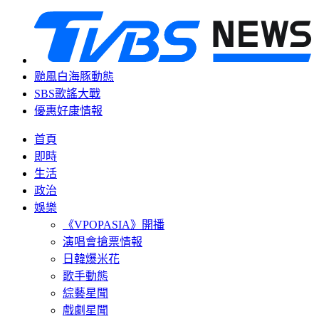
颱風白海豚動態
SBS歌謠大戰
優惠好康情報
首頁
即時
生活
政治
娛樂
《VPOPASIA》開播
演唱會搶票情報
日韓爆米花
歌手動態
綜藝星聞
戲劇星聞