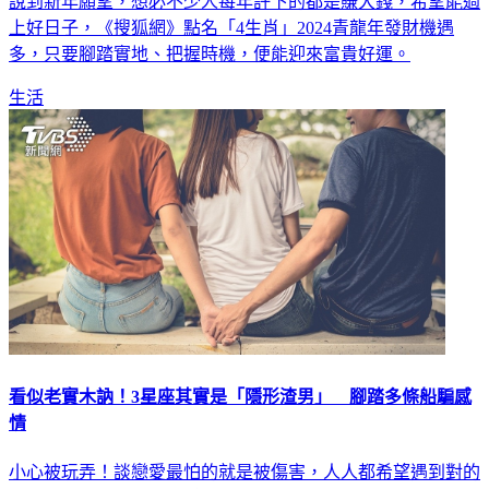
說到新年願望，想必不少人每年許下的都是賺大錢，希望能過
上好日子，《搜狐網》點名「4生肖」2024青龍年發財機遇
多，只要腳踏實地、把握時機，便能迎來富貴好運。
生活
看似老實木訥！3星座其實是「隱形渣男」 腳踏多條船騙感
情