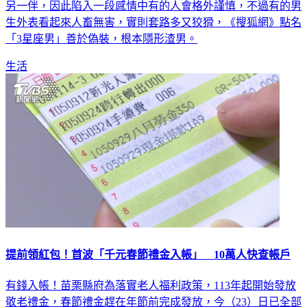
小心被玩弄！談戀愛最怕的就是被傷害，人人都希望遇到對的
另一伴，因此陷入一段感情中有的人會格外謹慎，不過有的男
生外表看起來人畜無害，實則套路多又狡猾，《搜狐網》點名
「3星座男」善於偽裝，根本隱形渣男。
生活
提前領紅包！首波「千元春節禮金入帳」 10萬人快查帳戶
有錢入帳！苗栗縣府為落實老人福利政策，113年起開始發放