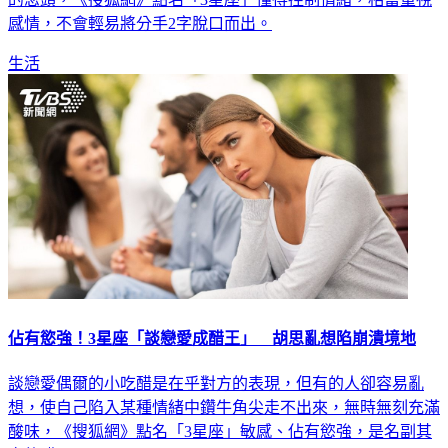
的念頭，《搜狐網》點名「3星座」懂得控制情緒，相當重視
感情，不會輕易將分手2字脫口而出。
生活
佔有慾強！3星座「談戀愛成醋王」 胡思亂想陷崩潰境地
談戀愛偶爾的小吃醋是在乎對方的表現，但有的人卻容易亂
想，使自己陷入某種情緒中鑽牛角尖走不出來，無時無刻充滿