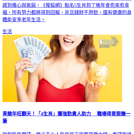
風生水起，不過有的人明明努力奮鬥卻不見成效，這時千萬別
感到擔心與氣餒，《搜狐網》點名5生肖到了晚年會愈來愈幸
福，所有努力都將得到回報，非旦錢財不用愁，還有健康的身
體能安享老年生活。
生活
青龍年旺翻天！「4生肖」獲強勁貴人助力 職場得意狠賺一
筆