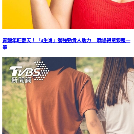
青龍年旺翻天！「4生肖」獲強勁貴人助力 職場得意狠賺一
筆