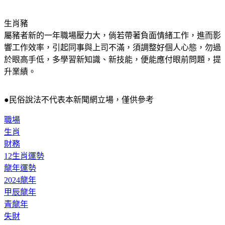
道，盡力平衡收支。
生肖豬
屬豬者新的一年職場壓力大，倘若帶著負面情緒工作，進而影
響工作效率，引起同事與上司不滿，須調整好個人心態，勿過
於眼高手低，多學習新知識、新技能，便能應付眼前問題，提
升業績。
●民俗說法不代表本新聞網立場，僅供參考
職場
生肖
財務
12生肖運勢
龍年運勢
2024龍年
甲辰龍年
青龍年