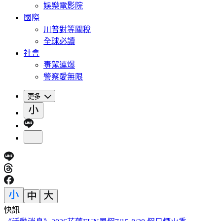
娛樂電影院
國際
川普對等關稅
全球必讀
社會
毒駕連爆
警察愛無限
更多
快訊