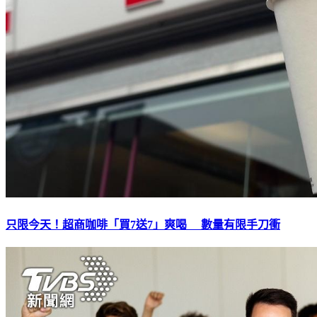
只限今天！超商咖啡「買7送7」爽喝 數量有限手刀衝