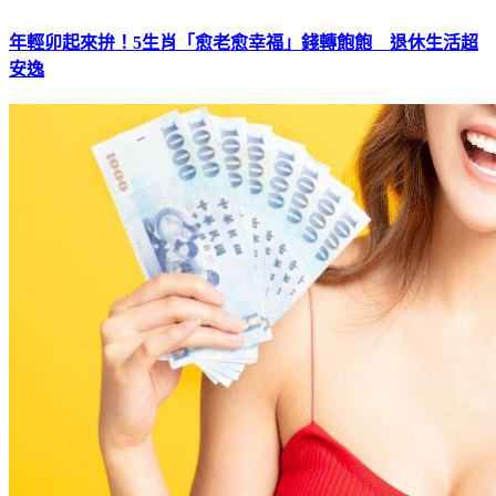
年輕卯起來拚！5生肖「愈老愈幸福」錢轉飽飽 退休生活超
安逸