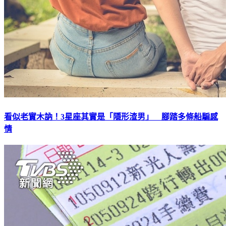
看似老實木訥！3星座其實是「隱形渣男」 腳踏多條船騙感
情