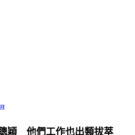
聰穎 他們工作也出類拔萃