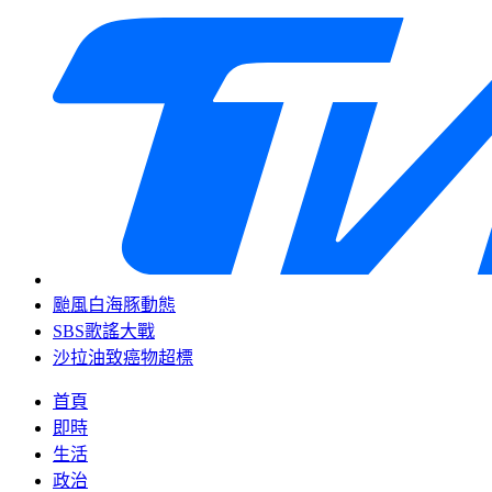
颱風白海豚動態
SBS歌謠大戰
沙拉油致癌物超標
首頁
即時
生活
政治