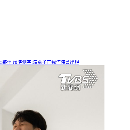
靈夥伴
超準測字!這輩子正緣何時會出現