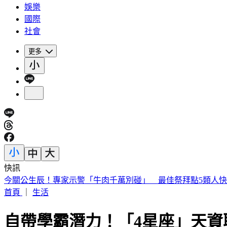
娛樂
國際
社會
更多
快訊
被選上國民法官該怎麼辦? 司法院廣告
首頁
｜
生活
自帶學霸潛力！「4星座」天資