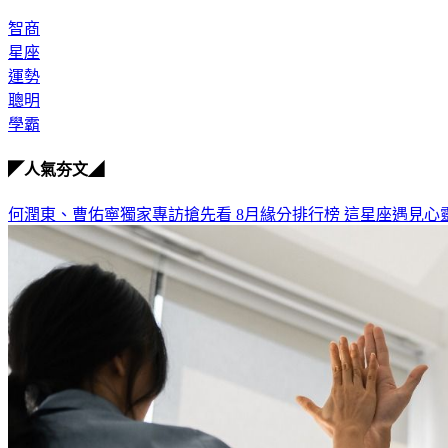
智商
星座
運勢
聰明
學霸
◤人氣夯文◢
何潤東、曹佑寧獨家專訪搶先看
8月緣分排行榜 這星座遇見心