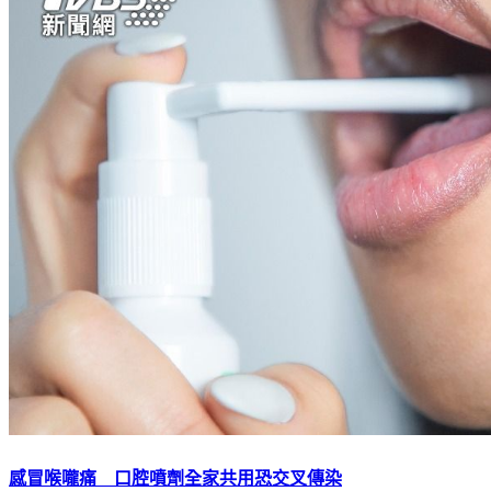
感冒喉嚨痛 口腔噴劑全家共用恐交叉傳染