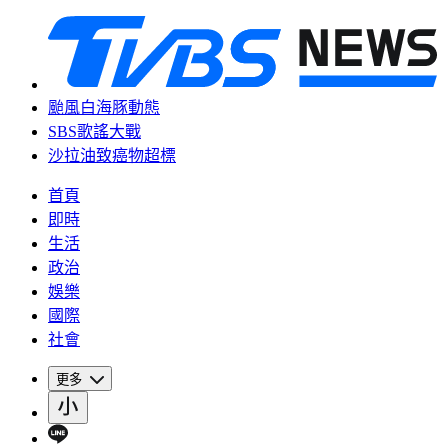
颱風白海豚動態
SBS歌謠大戰
沙拉油致癌物超標
首頁
即時
生活
政治
娛樂
國際
社會
更多