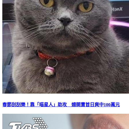
春節刮刮樂！靠「喵星人」助攻 婦開賣首日爽中100萬元