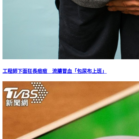
工程師下面狂長痘痘 流膿冒血「包尿布上班」