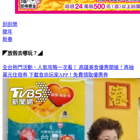
刮刮樂
龍年
新春
◤放假去哪玩？◢
全台熱門活動、人氣攻略一次看！
高雄美食優惠開搶！再抽
萬元住宿券
下載食尚玩家APP！免費領取優惠券