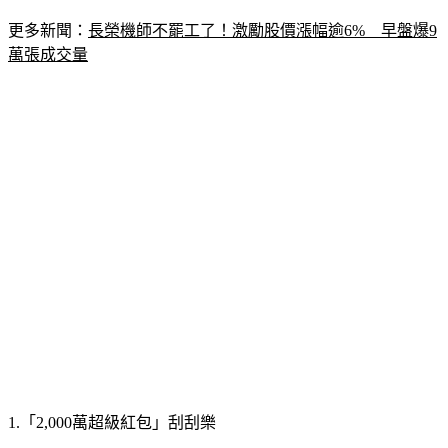
更多新聞：
長榮機師不罷工了！激勵股價漲幅逾6%　早盤爆9
萬張成交量
1.「2,000萬超級紅包」刮刮樂