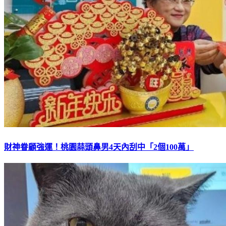
財神眷顧強運！桃園蒜頭鼻男4天內刮中「2個100萬」