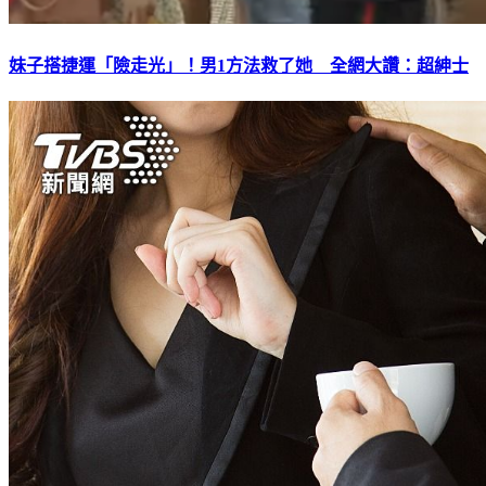
妹子搭捷運「險走光」！男1方法救了她 全網大讚：超紳士