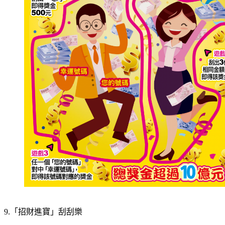
9.「招財進寶」刮刮樂