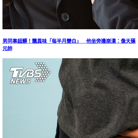
男同事超髒！飄異味「每半月變白」 他坐旁邊崩潰：像天蓬
元帥