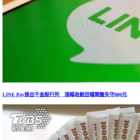
LINE Pay退出千金股行列 漲幅收斂回檔開盤失守800元