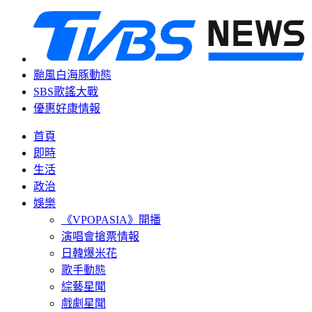
颱風白海豚動態
SBS歌謠大戰
優惠好康情報
首頁
即時
生活
政治
娛樂
《VPOPASIA》開播
演唱會搶票情報
日韓爆米花
歌手動態
綜藝星聞
戲劇星聞