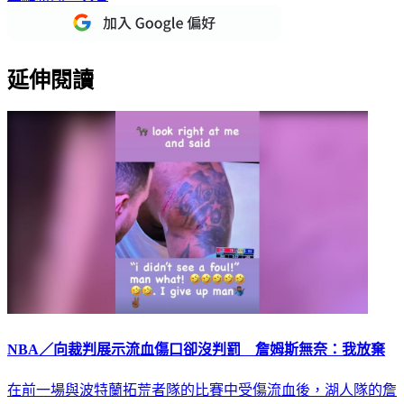
延伸閱讀
NBA／向裁判展示流血傷口卻沒判罰 詹姆斯無奈：我放棄
在前一場與波特蘭拓荒者隊的比賽中受傷流血後，湖人隊的詹