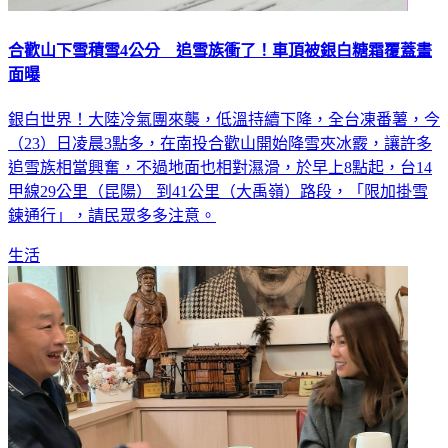
合歡山下雪積雪4公分 追雪族衝了！車頂被銀白糖霜覆蓋畫
面曝
銀白世界！大陸冷氣團來襲，低溫持續下降，全台凍番薯，今
（23）日凌晨3點多，在南投合歡山開始降雪夾冰霰，讓許多
追雪族相當興奮，不過地面也相對濕滑，於早上8點起，台14
甲線29公里（昆陽） 到41公里（大禹嶺）路段，「限加掛雪
鍊通行」，請民眾多多注意。
生活