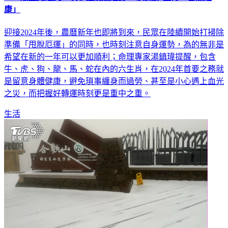
康」
迎接2024年後，農曆新年也即將到來，民眾在陸續開始打掃除
準備「甩脫厄運」的同時，也時刻注意自身運勢，為的無非是
希望在新的一年可以更加順利；命理專家湯鎮瑋提醒，包含
牛、虎、狗、龍、馬、蛇在內的六生肖，在2024年首要之務就
是留意身體健康，避免瑣事纏身而過勞、甚至是小心遇上血光
之災，而把握好轉運時刻更是重中之重。
生活