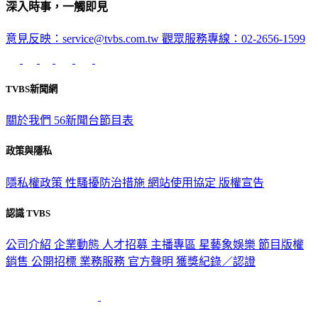
深入時事，一觸即見
意見反映：service@tvbs.com.tw
觀眾服務專線：02-2656-1599
TVBS新聞網
關於我們
56新聞台節目表
政策與隱私
隱私權政策
性騷擾防治措施
網站使用協定
版權宣告
認識 TVBS
公司介紹
企業動態
人才招募
主播專區
星藝象娛樂
節目版權
銷售
公開招標
業務服務
官方聲明
獲獎紀錄／認證