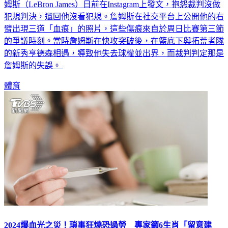
姆斯（LeBron James）日前在Instagram上發文，抱怨裁判沒做
犯規判決，還回他沒看犯規。詹姆斯在社交平台上公開他的右
臂出現三道「血痕」的照片，這些傷痕來自於周日比賽第三節
的爭議時刻。當時詹姆斯在快攻突破後，在籃底下與拓荒者隊
的新秀亨德森相遇，導致他失去球權並出界，而裁判判定那是
詹姆斯的失誤。
體育
2024爆血光之災！瑣事狂燒恐過勞 專家籲6生肖「留意建