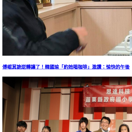
傅崐萁詭逆轉讓了！韓國瑜「約她喝咖啡」激讚：愉快的午後