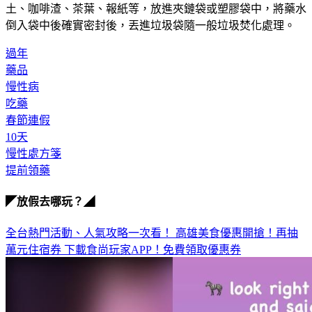
土、咖啡渣、茶葉、報紙等，放進夾鏈袋或塑膠袋中，將藥水
倒入袋中後確實密封後，丟進垃圾袋隨一般垃圾焚化處理。
過年
藥品
慢性病
吃藥
春節連假
10天
慢性處方箋
提前領藥
◤放假去哪玩？◢
全台熱門活動、人氣攻略一次看！
高雄美食優惠開搶！再抽
萬元住宿券
下載食尚玩家APP！免費領取優惠券