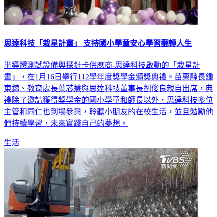
思達科技「栽星計畫」 支持國小學童安心學習翻轉人生
半導體測試設備與探針卡供應商-思達科技啟動的「栽星計
畫」，在1月16日舉行112學年度奬學金頒奬典禮。苗栗縣長鍾
東錦、教育處長葉芯慧與思達科技董事長劉俊良親自出席，典
禮除了邀請獲得奬學金的國小學童和師長以外，思達科技多位
主管和同仁也到場參與，聆聽小朋友的在校生活，並且勉勵他
們持續學習，未來實踐自己的夢想。
生活