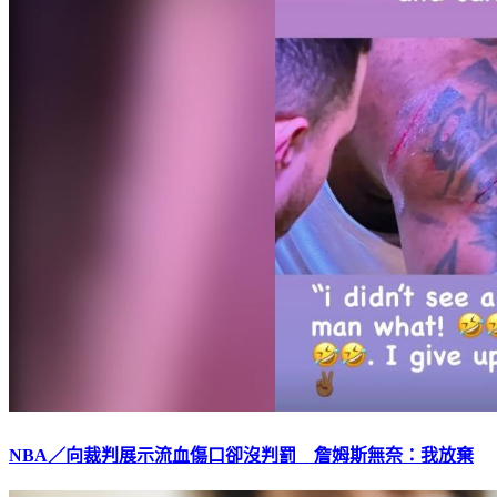
NBA／向裁判展示流血傷口卻沒判罰 詹姆斯無奈：我放棄