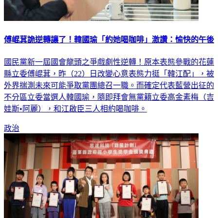
傅崐萁詭逆轉讓了！韓國瑜「約她喝咖啡」激讚：愉快的午後
國民黨新一屆國會龍頭之爭戲劇性逆轉！原本表態參戰的花蓮
縣立委傅崐萁，昨（22）日改變心意表態力挺「韓江配」，被
外界揣測未來可能爭取黨團總召一職。而確定代表藍營出征的
不分區立委當選人韓國瑜，隨即拜會無黨籍立委高金素梅（吉
娃斯•阿麗），和江啟臣三人相約喝咖啡。
政治