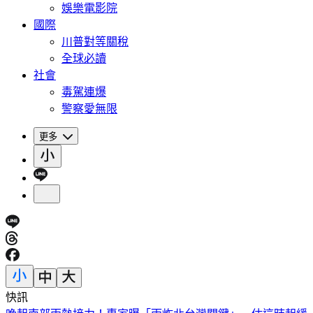
娛樂電影院
國際
川普對等關稅
全球必讀
社會
毒駕連爆
警察愛無限
更多
快訊