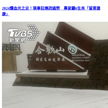
2024爆血光之災！瑣事狂燒恐過勞 專家籲6生肖「留意建
康」