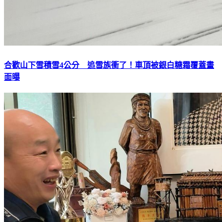
合歡山下雪積雪4公分 追雪族衝了！車頂被銀白糖霜覆蓋畫
面曝