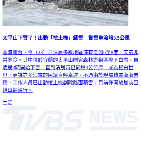
太平山下雪了！出動「挖土機」鏟雪 賞雪車流堵3.5公里
寒流襲台，今（23）日清晨多數地區僅有低溫6至8度，天氣非
常寒冷。其中位於宜蘭的太平山國家森林遊樂區降下白雪，自
凌晨3時開始下雪，直到清晨時已累積3公分厚，成為銀白世
界，更讓許多追雪的民眾直呼幸運。不過由於現場積雪漸漸累
積，工作人員已出動挖土機剷除路面積雪，目前僅開放加裝雪
鏈車輛通行。
生活